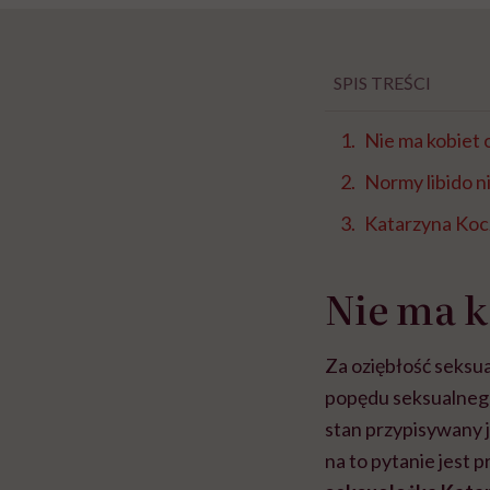
SPIS TREŚCI
Nie ma kobiet o
Normy libido ni
Katarzyna Koc
Nie ma k
Za oziębłość seksua
popędu seksualnego
stan przypisywany 
na to pytanie jest 