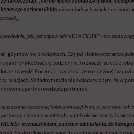
zyna Koczułap, „
nie ma kobiet o libido ZA niskim, nieodp
ektywnego poziomu libido
, nie ma żadnych widełek ani norm, k
wpasować
„.
 odpowiednie, jeśli jest odpowiednie DLA CIEBIE” – zwraca uwagę
ać, gdy mówimy o związkach. Czy jeśli tobie wystarcza jed
ruga strona kochać się codziennie, to znaczy, że coś z tobą 
dura – twierdzi Koczułap i wyjaśnia, że rozbieżność w poziom
w relacjach. W żadnym razie nie świadczy o tym, że w po
 dorównać partnerowi bądź partnerce.
mainstreamie określa się kobietami oziębłymi, to po prostu kobie
ch partnerzy. I to samo w sobie absolutnie nic nie znaczy i o niczy
a NIE JEST wyznacznikiem, punktem odniesienia, do którego
nerka
. Bardzo długo forsowano (i czasem w mainstreamie nadal s