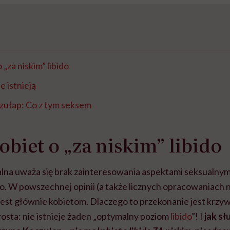
 „za niskim” libido
e istnieją
zułap: Co z tym seksem
obiet o „za niskim” libido
lna uważa się brak zainteresowania aspektami seksualnymi
. W powszechnej opinii (a także licznych opracowaniach
jest głównie kobietom. Dlaczego to przekonanie jest kr
prosta: nie istnieje żaden „optymalny poziom
libido
”! I
jak s