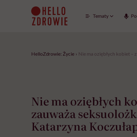
Go
to
content
Tematy
Po
HelloZdrowie: Życie
›
Nie ma oziębłych kobiet – 
Nie ma oziębłych ko
zauważa seksuolożk
Katarzyna Koczułap