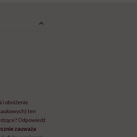
 i obniżenie
 naukowych) ten
zywdzące? Odpowiedź
łusznie zauważa