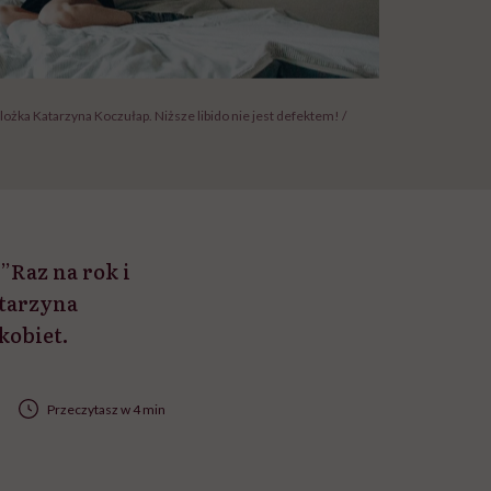
ożka Katarzyna Koczułap. Niższe libido nie jest defektem! /
 ”Raz na rok i
atarzyna
kobiet.
Przeczytasz w 4 min