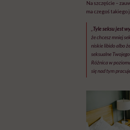
Na szczęście – zau
ma czegoś takiego j
„
Tyle seksu jest w
że chcesz mniej sek
niskie libido albo 
seksualne Twojego p
Różnica w pozioma
się nad tym pracuje