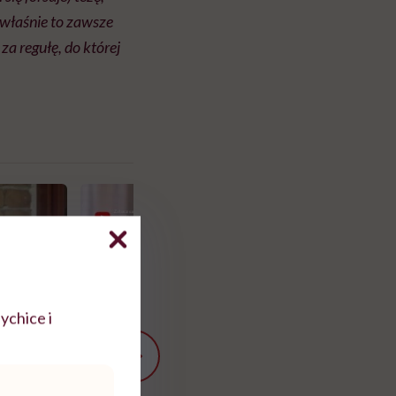
 właśnie to zawsze
za regułę, do której
ychice i