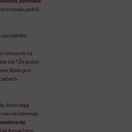
owiednim, ponieważ
tóre trzeba spełnić,
 specjalistka.
en stosunek na
nie tak? Że jesteś
ie libido jest
trzebach
ty, które mają
m nas nie informuje,
 powinna się
ię forsuje) tezę,