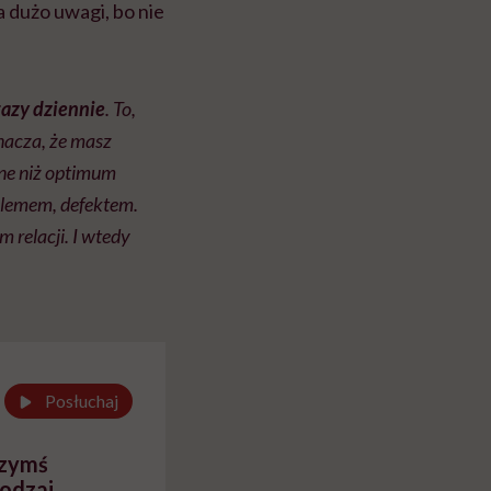
 dużo uwagi, bo nie
 razy dziennie
. To,
znacza, że masz
inne niż optimum
oblemem, defektem.
relacji. I wtedy
Posłuchaj
czymś
rodzaj