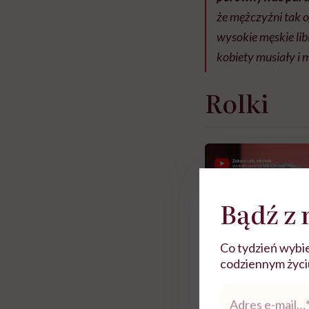
że mężczyźni tak o
wysokie męskie libi
kobiety musiały i
Rolki
Bądź z 
Co tydzień wybie
codziennym życiu.
Adres
e-