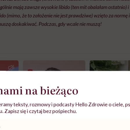
gólnie mają zawsze wysokie libido (ten mit obalałam ostatnio) i
do (mimo, że to założenie nie jest prawdziwe) wzięto za normę i 
 muszą doskakiwać. Podczas, gdy wcale nie muszą!
nami na bieżąco
ramy teksty, rozmowy i podcasty Hello Zdrowie o ciele, ps
 Zapisz się i czytaj bez pośpiechu.