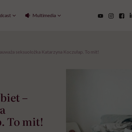
Multimedia
dcast
zauważa seksuolożka Katarzyna Koczułap. To mit!
biet –
a
. To mit!