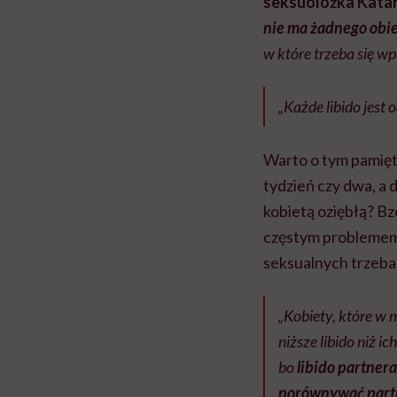
seksuolożka Katar
nie ma żadnego obi
w które trzeba się 
„Każde libido jest
Warto o tym pamięt
tydzień czy dwa, a d
kobietą oziębłą? Bz
częstym problemem 
seksualnych trzeba
„Kobiety, które w 
niższe libido niż i
bo
libido partner
porównywać part