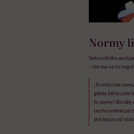
Normy li
Seksuolożka apeluj
– nie ma na to reguł
„To mityczne zawsz
gdyby faktycznie b
to normy! Bo niby 
cecha osobnicza) 
jest lepsze od 'niski