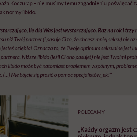
waża Koczułap – nie musimy temu zagadnieniu poświęcać za
ak normy libido.
ystarczająco, ile dla Was jest wystarczająco. Raz na rok i trzy
su niż Twój partner (i pasuje Ci to, że chcesz mniej seksu) nie o
że jesteś oziębła! Oznacza to, że Twoje optimum seksualne jest 
artnera. Niższe libido (jeśli Ci ono pasuje!) nie jest Twoimi pr
ch libido może być natomiast problemem wspólnym, problemem 
. (…) Nie bójcie się prosić o pomoc specjalistów_ek!”
POLECAMY
„Każdy orgazm jest 
pięknym, jednak ten 