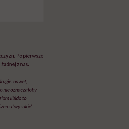
żczyzn
. Po pierwsze
 żadnej z nas.
drugie: nawet,
to nie oznaczałoby
iom libido to
Czemu 'wysokie’