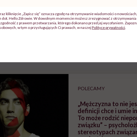
raz kliknięcie „Zapisz się” oznacza zgodę na otrzymywanie wiadomości o nowościach
ch dot. Hello Zdrowie. W dowolnym momencie możesz zrezygnować z otrzymywania 
zgodność z prawem przetwarzania, którego dokonano przed jej wycofaniem. Zapoznaj
j
sobowych, w tym o przysługujących Ci prawach, w naszej
Polityce prywatności
.
zy
"Jestem w ciąży, co mi się
Wkrótce nowa "
szpitalu
należy?". Headhunter o
Instrukcja". Tym 
szkadzać
zmianie pokoleniowej u
atakach paniki. Z
tylko
kobiet w ciąży na rynku
warsztat pacjen
braźni"
pracy
ekspercki
POLECAMY
„Mężczyzna to nie jes
definicji chce i umie i
To może rodzić niep
związku” – psycholoż
stereotypach związa