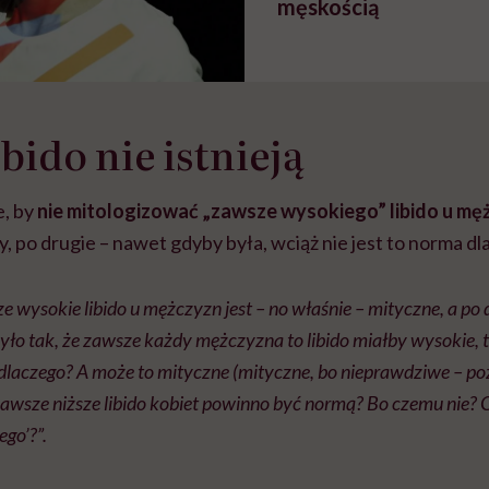
męskością
bido nie istnieją
e, by
nie mitologizować „zawsze wysokiego” libido u mę
y, po drugie – nawet gdyby była, wciąż nie jest to norma dla
e wysokie libido u mężczyzn jest – no właśnie – mityczne, a po 
yło tak, że zawsze każdy mężczyzna to libido miałby wysokie, 
dlaczego? A może to mityczne (mityczne, bo nieprawdziwe – poz
zawsze niższe libido kobiet powinno być normą? Bo czemu nie? 
ego’?”.