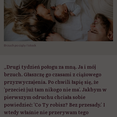
Brzuch po ciąży / istock
„Drugi tydzień połogu za mną. Ja i mój
brzuch. Głaszczę go czasami z ciążowego
przyzwyczajenia. Po chwili łapię się, że
'przecież już tam nikogo nie ma’. Jakbym w
pierwszym odruchu chciała sobie
powiedzieć: 'Co Ty robisz? Bez przesady.’ I
wtedy właśnie nie przerywam tego