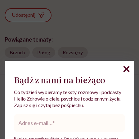
Udostępnij
Powiązane tematy:
Brzuch
Połóg
Rozstępy
Bądź z nami na bieżąco
Co tydzień wybieramy teksty, rozmowy i podcasty
Hello Zdrowie o ciele, psychice i codziennym życiu.
Dr n. med. Magdalena Ziętara:
Zapisz się i czytaj bez pośpiechu.
„Ciało po ciąży nie wraca do
Adres
normy. Ono tworzy nową
e-
mail
*
normę”
Podanie adresu e-mail oraz kliknięcie „Zapisz się” oznacza zgodę na otrzymywanie