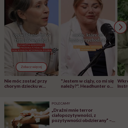
Zobacz więcej
Nie móc zostać przy
"Jestem w ciąży, co mi się
Wkró
chorym dziecku w
należy?". Headhunter o
Inst
szpitalu to tortura.
zmianie pokoleniowej u
atak
"Przeszkadzać w tym
kobiet w ciąży na rynku
wars
może chyba tylko
pracy
eksp
POLECAMY
głupota i brak
„Drażni mnie terror
wyobraźni"
ciałopozytywności, z
pozytywności obdzierany” –
blogerka szczerze o body