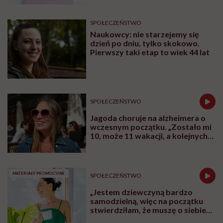
nie
poradzi”
SPOŁECZEŃSTWO
Naukowcy: nie starzejemy się
dzień po dniu, tylko skokowo.
Pierwszy taki etap to wiek 44 lat
SPOŁECZEŃSTWO
Jagoda choruje na alzheimera o
wczesnym początku. „Zostało mi
10, może 11 wakacji, a kolejnych
nie będę już świadoma”
MATERIAŁY PROMOCYJNE
SPOŁECZEŃSTWO
„Jestem dziewczyną bardzo
samodzielną, więc na początku
stwierdziłam, że muszę o siebie
zadbać”. Emilia Pobiedzińska o