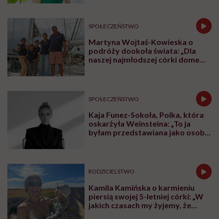
słodko-gorzkim doświadczeniu
menopauzy
SPOŁECZEŃSTWO
Martyna Wojtaś-Kowieska o
podróży dookoła świata: „Dla
naszej najmłodszej córki domem
jest jacht. Miała dwa latka, kiedy
wypływaliśmy w rejs”
SPOŁECZEŃSTWO
Kaja Funez-Sokoła, Polka, która
oskarżyła Weinsteina: „To ja
byłam przedstawiana jako osoba,
która musi się bronić”
RODZICIELSTWO
Kamila Kamińska o karmieniu
piersią swojej 5-letniej córki: „W
jakich czasach my żyjemy, że
naturalne sprawy musimy