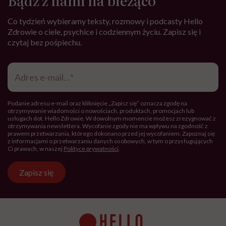
Bądź z nami na bieżąco
Co tydzień wybieramy teksty, rozmowy i podcasty Hello
Zdrowie o ciele, psychice i codziennym życiu. Zapisz się i
czytaj bez pośpiechu.
Adres
e-
mail
*
Podanie adresu e-mail oraz kliknięcie „Zapisz się” oznacza zgodę na
otrzymywanie wiadomości o nowościach, produktach, promocjach lub
usługach dot. Hello Zdrowie. W dowolnym momencie możesz zrezygnować z
otrzymywania newslettera. Wycofanie zgody nie ma wpływu na zgodność z
prawem przetwarzania, którego dokonano przed jej wycofaniem. Zapoznaj się
z informacjami o przetwarzaniu danych osobowych, w tym o przysługujących
Ci prawach, w naszej
Polityce prywatności
.
Zapisz się