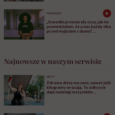
normalizować?”
FEMINIZM
„Szwedki przecierały oczy, jak im
powiedziałam, że u nas każdy sika
przed wyjściem z domu”.
Architektka o „smyczy
moczowej”
Najnowsze w naszym serwisie
DIETY
Zdrowa dieta ma sens, nawet jeśli
kilogramy wracają. To odkrycie
daje nadzieję wszystkim
walczącym z efektem jo-jo