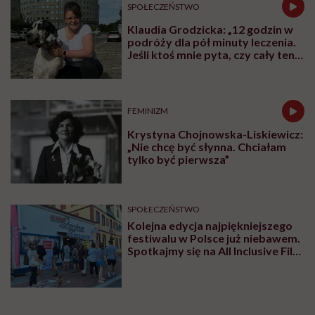
SPOŁECZEŃSTWO
Klaudia Grodzicka: „12 godzin w
podróży dla pół minuty leczenia.
Jeśli ktoś mnie pyta, czy cały ten
trud ma sens, bez wahania
odpowiadam: 'tak’”
FEMINIZM
Krystyna Chojnowska-Liskiewicz:
„Nie chcę być słynna. Chciałam
tylko być pierwsza”
SPOŁECZEŃSTWO
Kolejna edycja najpiękniejszego
festiwalu w Polsce już niebawem.
Spotkajmy się na All Inclusive Film
Festival w Jastarni!