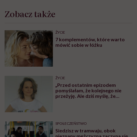
Zobacz także
ŻYCIE
7 komplementów, które warto
mówić sobie w łóżku
ŻYCIE
„Przed ostatnim epizodem
pomyślałam, że kolejnego nie
przeżyję. Ale dziś myślę, że
przeżyję, tylko wcześniej pójdę
po pomoc”. Alicja o wychodzeniu z
depresji
SPOŁECZEŃSTWO
Siedzisz w tramwaju, obok
nieznany mężczyzna zaczyna się