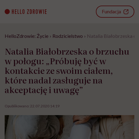
Go
to
Fundacja
content
HelloZdrowie: Życie
›
Rodzicielstwo
›
Natalia Białobrzeska o 
Natalia Białobrzeska o brzuchu
w połogu: „Próbuję być w
kontakcie ze swoim ciałem,
które nadal zasługuje na
akceptację i uwagę”
Opublikowano:
22.07.2020 14:19