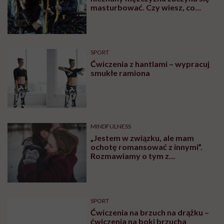
masturbować. Czy wiesz, co
robić?
SPORT
Ćwiczenia z hantlami – wypracuj
smukłe ramiona
MINDFULNESS
„Jestem w związku, ale mam
ochotę romansować z innymi”.
Rozmawiamy o tym z
psychologiem
SPORT
Ćwiczenia na brzuch na drążku –
ćwiczenia na boki brzucha