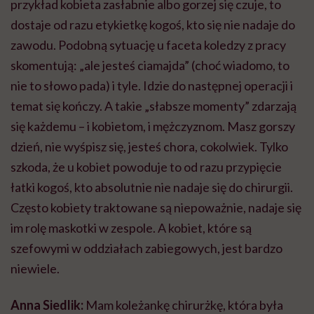
przykład kobieta zasłabnie albo gorzej się czuje, to
dostaje od razu etykietkę kogoś, kto się nie nadaje do
zawodu. Podobną sytuację u faceta koledzy z pracy
skomentują: „ale jesteś ciamajda” (choć wiadomo, to
nie to słowo pada) i tyle. Idzie do następnej operacji i
temat się kończy. A takie „słabsze momenty” zdarzają
się każdemu – i kobietom, i mężczyznom. Masz gorszy
dzień, nie wyśpisz się, jesteś chora, cokolwiek. Tylko
szkoda, że u kobiet powoduje to od razu przypięcie
łatki kogoś, kto absolutnie nie nadaje się do chirurgii.
Często kobiety traktowane są niepoważnie, nadaje się
im rolę maskotki w zespole. A kobiet, które są
szefowymi w oddziałach zabiegowych, jest bardzo
niewiele.
Anna Siedlik:
Mam koleżankę chirurżkę, która była