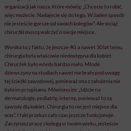
organizacji jak nasza, które mówią: „Chcecie to robić,
więc możecie. Nadajecie się do tego. W żaden sposób
nie jesteście gorsze od swoich kolegów”. Ale wciąż
chirurżki muszą walczyć o swoje miejsce.
Wynika to z faktu, że jeszcze 40, a nawet 30 lat temu,
chirurgia była właściwie niedostępna dla kobiet.
Chirurżek było wtedy bardzo mało. Młode
dziewczyny na studiach nawet nie brały pod uwagę
tej ścieżki zawodowej, ponieważ ona z założenia nie
była im przypisana. Mówiono im: „Idźcie na
dermatologię, pediatrię, internę, ponieważ to są
zawody dla kobiet. Chirurgia to nie jest miejsce dla
was”. I taki przekaz cały czas jeszcze funkcjonuje.
Zaczynasz pracę z kolegą w twoim wieku, jesteście