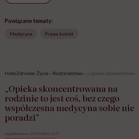
Powiązane tematy:
Medycyna
Prawa kobiet
HelloZdrowie: Życie
›
Rodzicielstwo
›
„Opieka skoncentrowana 
„Opieka skoncentrowana na
rodzinie to jest coś, bez czego
współczesna medycyna sobie nie
poradzi”
Opublikowano:
24.07.2026 11:57
Aktualizacja:
24.07.2026 12:02