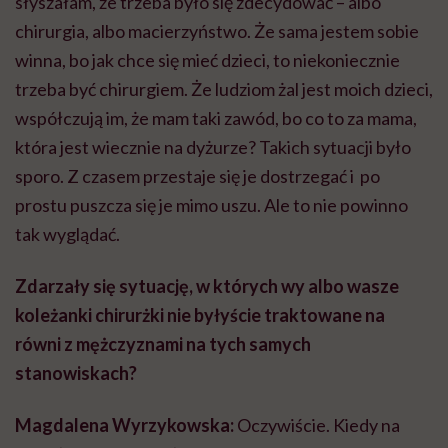
słyszałam, że trzeba było się zdecydować – albo
chirurgia, albo macierzyństwo. Że sama jestem sobie
winna, bo jak chce się mieć dzieci, to niekoniecznie
trzeba być chirurgiem. Że ludziom żal jest moich dzieci,
współczują im, że mam taki zawód, bo co to za mama,
która jest wiecznie na dyżurze? Takich sytuacji było
sporo. Z czasem przestaje się je dostrzegać i po
prostu puszcza się je mimo uszu. Ale to nie powinno
tak wyglądać.
Zdarzały się sytuację, w których wy albo wasze
koleżanki chirurżki nie byłyście traktowane na
równi z mężczyznami na tych samych
stanowiskach?
Magdalena Wyrzykowska:
Oczywiście. Kiedy na