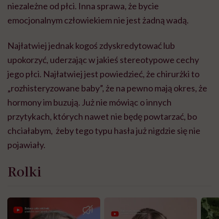
niezależne od płci. Inna sprawa, że bycie
emocjonalnym człowiekiem nie jest żadną wadą.
Najłatwiej jednak kogoś zdyskredytować lub
upokorzyć, uderzając w jakieś stereotypowe cechy
jego płci. Najłatwiej jest powiedzieć, że chirurżki to
„rozhisteryzowane baby”, że na pewno mają okres, że
hormony im buzują. Już nie mówiąc o innych
przytykach, których nawet nie będę powtarzać, bo
chciałabym, żeby tego typu hasła już nigdzie się nie
pojawiały.
Rolki