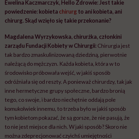
Ewelina Kaczmarczyk, Hello Zdrowie: Jest takie
powiedzenie: kobieta
chirurg
to ani kobieta, ani
chirurg. Skąd wzięło się takie przekonanie?
Magdalena Wyrzykowska, chirurżka, członkini
zarządu Fundacji Kobiety w Chirurgii:
Chirurgia jest
tak bardzo zmaskulinizowaną dziedziną, pierwotnie
należącą do mężczyzn. Każda kobieta, która w to
środowisko próbowała wejść, w jakiś sposób
odróżniała się od reszty. A ponieważ chirurdzy, tak jak
inne hermetyczne grupy społeczne, bardzo bronią
tego, co swoje, i bardzo niechętnie oddają pole
komukolwiek innemu, to trzeba było w jakiś sposób
tym kobietom pokazać, że są gorsze, że nie pasują, że
to nie jest miejsce dla nich. W jaki sposób? Skoro nie
można zdeprecjonować czyichś umiejętności