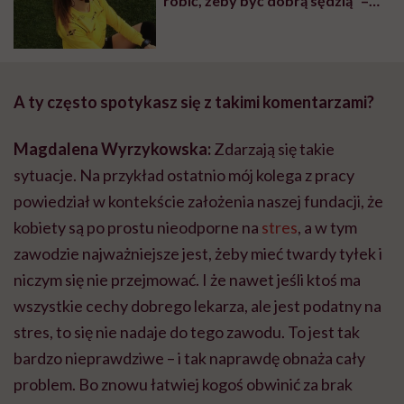
robić, żeby być dobrą sędzią” –
mówi sędzia piłkarska Karolina
Bojar-Stefańska
A ty często spotykasz się z takimi komentarzami?
Magdalena Wyrzykowska:
Zdarzają się takie
sytuacje. Na przykład ostatnio mój kolega z pracy
powiedział w kontekście założenia naszej fundacji, że
kobiety są po prostu nieodporne na
stres
, a w tym
zawodzie najważniejsze jest, żeby mieć twardy tyłek i
niczym się nie przejmować. I że nawet jeśli ktoś ma
wszystkie cechy dobrego lekarza, ale jest podatny na
stres, to się nie nadaje do tego zawodu. To jest tak
bardzo nieprawdziwe – i tak naprawdę obnaża cały
problem. Bo znowu łatwiej kogoś obwinić za brak