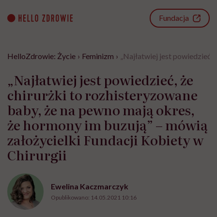
Go
to
Fundacja
content
HelloZdrowie: Życie
›
Feminizm
›
„Najłatwiej jest powiedzieć, 
„Najłatwiej jest powiedzieć, że
chirurżki to rozhisteryzowane
baby, że na pewno mają okres,
że hormony im buzują” – mówią
założycielki Fundacji Kobiety w
Chirurgii
Ewelina Kaczmarczyk
Opublikowano:
14.05.2021 10:16