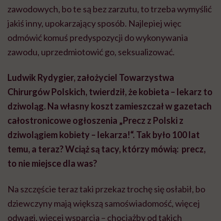
zawodowych, bo te są bez zarzutu, to trzeba wymyślić
jakiś inny, upokarzający sposób. Najlepiej więc
odmówić komuś predyspozycji do wykonywania
zawodu, uprzedmiotowić go, seksualizować.
Ludwik Rydygier, założyciel Towarzystwa
Chirurgów Polskich, twierdził, że kobieta – lekarz to
dziwoląg. Na własny koszt zamieszczał w gazetach
całostronicowe ogłoszenia „Precz z Polski z
dziwolągiem kobiety – lekarza!“. Tak było 100 lat
temu, a teraz? Wciąż są tacy, którzy mówią: precz,
to nie miejsce dla was?
Na szczęście teraz taki przekaz trochę się osłabił, bo
dziewczyny mają większą samoświadomość, więcej
odwagi, więcej wsparcia – chociażby od takich