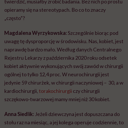
twierdzić, musiałby zrobić badania. Bez nich po prostu
opieramy się na stereotypach. Bo co to znaczy
„często”?
Magdalena Wyrzykowska:
Szczególnie biorąc pod
uwagę tę dysproporcję w środowisku. Nas, kobiet, jest
naprawdę bardzo mało. Według danych Centralnego
Rejestru Lekarzy z października 2020 roku odsetek
kobiet aktywnie wykonujących swój zawód w chirurgii
ogólnej to tylko 12,4 proc. W neurochirurgii jest
jedynie 59 chirurżek, w chirurgii naczyniowej – 30, a w
kardiochirurgii,
torakochirurgii
czy chirurgii
szczękowo-twarzowej mamy mniej niż 30 kobiet.
Anna Siedlik:
Jeżeli dziewczyna jest dopuszczana do
stołu raz na miesiąc, a jej kolega operuje codziennie, to