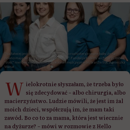
"Najłatwiej jest powiedzieć, że chirurżki to rozhisteryzowane baby, że na
pewno mają okres, że hormony im buzują". Fundacja Kobiety w chirurgii mówi
"dość" nierównemu traktowaniu kobiet i mężczyzn w tej branży / fot. Agnieszka
Wanat
W
ielokrotnie słyszałam, że trzeba było
się zdecydować – albo chirurgia, albo
macierzyństwo. Ludzie mówili, że jest im żal
moich dzieci, współczują im, że mam taki
zawód. Bo co to za mama, która jest wiecznie
na dyżurze? – mówi w rozmowie z Hello