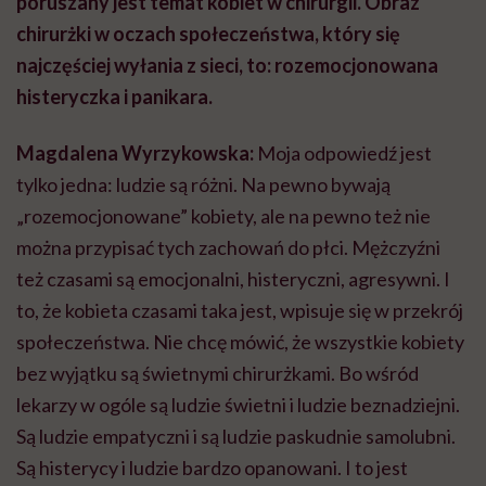
poruszany jest temat kobiet w chirurgii. Obraz
chirurżki w oczach społeczeństwa, który się
najczęściej wyłania z sieci, to: rozemocjonowana
histeryczka i panikara.
Magdalena Wyrzykowska:
Moja odpowiedź jest
tylko jedna: ludzie są różni. Na pewno bywają
„rozemocjonowane” kobiety, ale na pewno też nie
można przypisać tych zachowań do płci. Mężczyźni
też czasami są emocjonalni, histeryczni, agresywni. I
to, że kobieta czasami taka jest, wpisuje się w przekrój
społeczeństwa. Nie chcę mówić, że wszystkie kobiety
bez wyjątku są świetnymi chirurżkami. Bo wśród
lekarzy w ogóle są ludzie świetni i ludzie beznadziejni.
Są ludzie empatyczni i są ludzie paskudnie samolubni.
Są histerycy i ludzie bardzo opanowani. I to jest