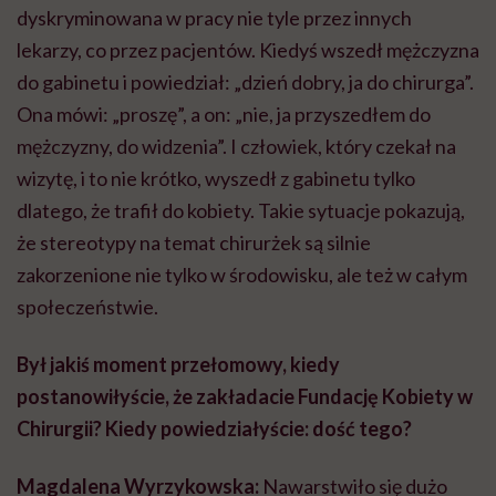
dyskryminowana w pracy nie tyle przez innych
lekarzy, co przez pacjentów. Kiedyś wszedł mężczyzna
do gabinetu i powiedział: „dzień dobry, ja do chirurga”.
Ona mówi: „proszę”, a on: „nie, ja przyszedłem do
mężczyzny, do widzenia”. I człowiek, który czekał na
wizytę, i to nie krótko, wyszedł z gabinetu tylko
dlatego, że trafił do kobiety. Takie sytuacje pokazują,
że stereotypy na temat chirurżek są silnie
zakorzenione nie tylko w środowisku, ale też w całym
społeczeństwie.
Był jakiś moment przełomowy, kiedy
postanowiłyście, że zakładacie Fundację Kobiety w
Chirurgii? Kiedy powiedziałyście: dość tego?
Magdalena Wyrzykowska:
Nawarstwiło się dużo