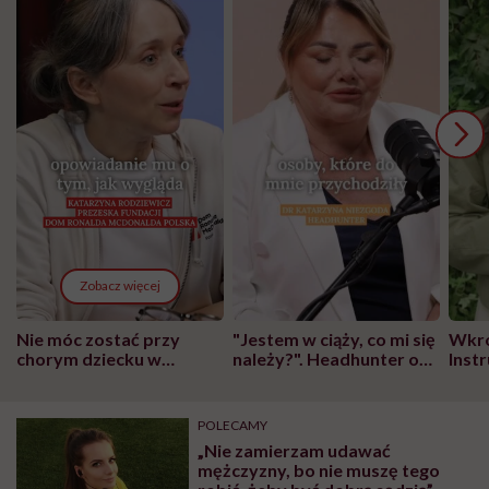
Zobacz więcej
Nie móc zostać przy
"Jestem w ciąży, co mi się
Wkró
chorym dziecku w
należy?". Headhunter o
Inst
szpitalu to tortura.
zmianie pokoleniowej u
atak
"Przeszkadzać w tym
kobiet w ciąży na rynku
wars
może chyba tylko
pracy
eksp
POLECAMY
głupota i brak
„Nie zamierzam udawać
wyobraźni"
mężczyzny, bo nie muszę tego