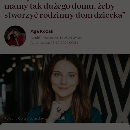
mamy tak dużego domu, żeby
stworzyć rodzinny dom dziecka”
Aga Kozak
Opublikowano:
23.12.2025 09:03
Aktualizacja:
23.12.2025 09:51
Roksana Góral /fot. archiwum prywatne