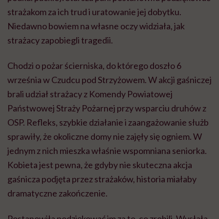
strażakom za ich trud i uratowanie jej dobytku.
Niedawno bowiem na własne oczy widziała, jak
strażacy zapobiegli tragedii.
Chodzi o pożar ścierniska, do którego doszło 6
września w Czudcu pod Strzyżowem. W akcji gaśniczej
brali udział strażacy z Komendy Powiatowej
Państwowej Straży Pożarnej przy wsparciu druhów z
OSP. Refleks, szybkie działanie i zaangażowanie służb
sprawiły, że okoliczne domy nie zajęły się ogniem. W
jednym z nich mieszka właśnie wspomniana seniorka.
Kobieta jest pewna, że gdyby nie skuteczna akcja
gaśnicza podjęta przez strażaków, historia miałaby
dramatyczne zakończenie.
Postanowiła podziękować im za to, co zrobili. Wysłała