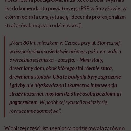
list do komendanta powiatowego PSP w Strzyżowie, w
którym opisała całą sytuację i doceniła profesjonalizm
strażaków biorących udział w akcji.
„Mam 80 lat, mieszkam w Czudcu przy ul. Słonecznej,
w bezpośrednim sąsiedztwie objętego pożarem w dniu
6 września ścierniska – zaczęła. –
Mam stary,
drewniany dom, obok którego stoi równie stara,
drewniana stodoła. Oba te budynki były zagrożone
i gdyby nie błyskawiczna i skuteczna interwencja
straży pożarnej, mogłam dziś być osobą bezdomną i
pogorzelcem
. W podobnej sytuacji znalazły się
również inne domostwa”.
W dalszej części listu seniorka podziękowała zarówno