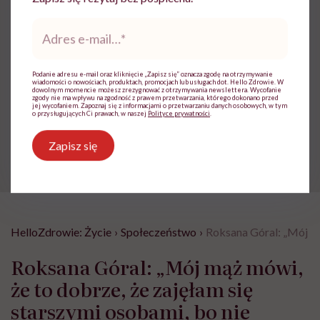
Zobacz profil
Adres
e-
mail
*
Udostępnij
Podanie adresu e-mail oraz kliknięcie „Zapisz się” oznacza zgodę na otrzymywanie
wiadomości o nowościach, produktach, promocjach lub usługach dot. Hello Zdrowie. W
dowolnym momencie możesz zrezygnować z otrzymywania newslettera. Wycofanie
zgody nie ma wpływu na zgodność z prawem przetwarzania, którego dokonano przed
jej wycofaniem. Zapoznaj się z informacjami o przetwarzaniu danych osobowych, w tym
Powiązane tematy:
o przysługujących Ci prawach, w naszej
Polityce prywatności
.
pomoc społeczna
Zapisz się
HelloZdrowie: Życie
›
Społeczeństwo
›
Roksana Góral: „Mój mą
Roksana Góral: „Mój mąż mówi,
że to dobrze, że zajęłam się
starszymi osobami, bo nie