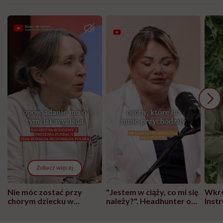
Zobacz więcej
Nie móc zostać przy
"Jestem w ciąży, co mi się
Wkró
chorym dziecku w
należy?". Headhunter o
Inst
szpitalu to tortura.
zmianie pokoleniowej u
atak
"Przeszkadzać w tym
kobiet w ciąży na rynku
wars