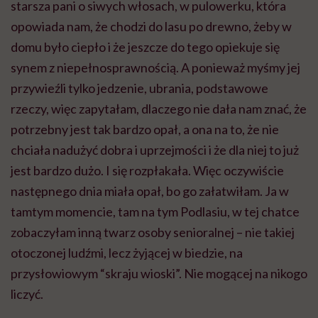
starsza pani o siwych włosach, w pulowerku, która
opowiada nam, że chodzi do lasu po drewno, żeby w
domu było ciepło i że jeszcze do tego opiekuje się
synem z niepełnosprawnością. A ponieważ myśmy jej
przywieźli tylko jedzenie, ubrania, podstawowe
rzeczy, więc zapytałam, dlaczego nie dała nam znać, że
potrzebny jest tak bardzo opał, a ona na to, że nie
chciała nadużyć dobra i uprzejmości i że dla niej to już
jest bardzo dużo. I się rozpłakała. Więc oczywiście
następnego dnia miała opał, bo go załatwiłam. Ja w
tamtym momencie, tam na tym Podlasiu, w tej chatce
zobaczyłam inną twarz osoby senioralnej – nie takiej
otoczonej ludźmi, lecz żyjącej w biedzie, na
przysłowiowym “skraju wioski”. Nie mogącej na nikogo
liczyć.