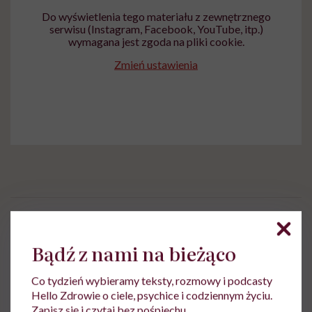
Do wyświetlenia tego materiału z zewnętrznego
serwisu (Instagram, Facebook, YouTube, itp.)
wymagana jest zgoda na pliki cookie.
Zmień ustawienia
Aleksandra Tchórzewska
Bądź z nami na bieżąco
Z wykształcenia nauczycielka języka
polskiego, z zamiłowania dziennikarka.
Co tydzień wybieramy teksty, rozmowy i podcasty
Wierzy, że słowa mają moc
Hello Zdrowie o ciele, psychice i codziennym życiu.
Zapisz się i czytaj bez pośpiechu.