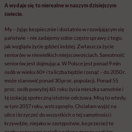
A wydaje się to nierealne w naszym dzisiejszym
świecie.
My – żyjąc bezpiecznie i dostatnio w rozwijającym się
państwie – nie zadajemy sobie często sprawy z tego,
jak wygląda życie gdzieś indziej. Zwłaszcza życie
seniorów w niewielkich miejscowościach. Samotność
seniorów jest dojmująca. W Polsce jest ponad 9 mln
osób w wieku 60+ i ta liczba będzie rosnąć – do 2050 r.
może stanowić ponad 30 proc. populacji. Ponad 55
proc. osób powyżej 60. roku życia mieszka samotnie i
tę izolację społeczną istotnie odczuwa. Mną to wtedy,
w tym 2017 roku, wstrząsnęło. Chciałam wyjść na
ulice i krzyczeć do wszystkich o tej samotności i
krzywdzie, niejako w zastępstwie, bo przecież te
osoby zazwyczaj z wielką pokorą znoszą swój los.