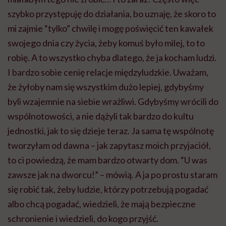
szybko przystępuję do działania, bo uznaję, że skoro to
mi zajmie “tylko” chwilę i mogę poświęcić ten kawałek
swojego dnia czy życia, żeby komuś było milej, to to
robię. A to wszystko chyba dlatego, że ja kocham ludzi.
I bardzo sobie cenię relacje międzyludzkie. Uważam,
że żyłoby nam się wszystkim dużo lepiej, gdybyśmy
byli wzajemnie na siebie wrażliwi. Gdybyśmy wrócili do
wspólnotowości, a nie dążyli tak bardzo do kultu
jednostki, jak to się dzieje teraz. Ja sama tę wspólnotę
tworzyłam od dawna – jak zapytasz moich przyjaciół,
to ci powiedzą, że mam bardzo otwarty dom. “U was
zawsze jak na dworcu!” – mówią. A ja po prostu staram
się robić tak, żeby ludzie, którzy potrzebują pogadać
albo chcą pogadać, wiedzieli, że mają bezpieczne
schronienie i wiedzieli, do kogo przyjść.