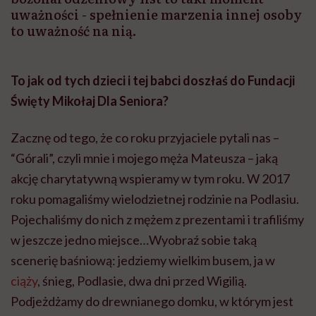
uważności - spełnienie marzenia innej osoby
to uważność na nią.
To jak od tych dzieci i tej babci doszłaś do Fundacji
Święty Mikołaj Dla Seniora?
Zacznę od tego, że co roku przyjaciele pytali nas –
“Górali”, czyli mnie i mojego męża Mateusza – jaką
akcję charytatywną wspieramy w tym roku. W 2017
roku pomagaliśmy wielodzietnej rodzinie na Podlasiu.
Pojechaliśmy do nich z mężem z prezentami i trafiliśmy
w jeszcze jedno miejsce…Wyobraź sobie taką
scenerię baśniową: jedziemy wielkim busem, ja w
ciąży
, śnieg, Podlasie, dwa dni przed Wigilią.
Podjeżdżamy do drewnianego domku, w którym jest