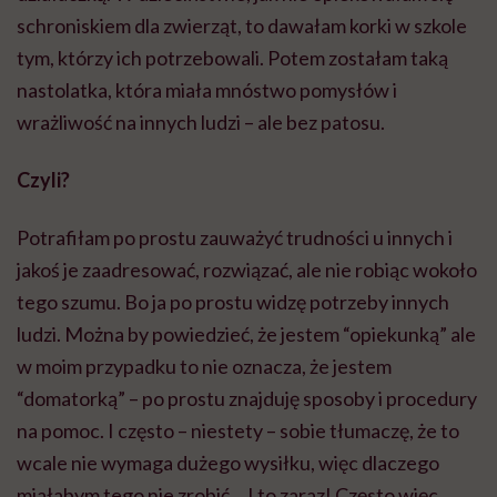
schroniskiem dla zwierząt, to dawałam korki w szkole
tym, którzy ich potrzebowali. Potem zostałam taką
nastolatka, która miała mnóstwo pomysłów i
wrażliwość na innych ludzi – ale bez patosu.
Czyli?
Potrafiłam po prostu zauważyć trudności u innych i
jakoś je zaadresować, rozwiązać, ale nie robiąc wokoło
tego szumu. Bo ja po prostu widzę potrzeby innych
ludzi. Można by powiedzieć, że jestem “opiekunką” ale
w moim przypadku to nie oznacza, że jestem
“domatorką” – po prostu znajduję sposoby i procedury
na pomoc. I często – niestety – sobie tłumaczę, że to
wcale nie wymaga dużego wysiłku, więc dlaczego
miałabym tego nie zrobić… I to zaraz! Często więc