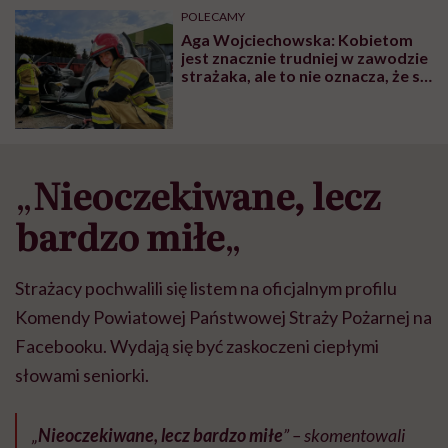
może chyba tylko
pracy
eksp
POLECAMY
głupota i brak
Aga Wojciechowska: Kobietom
wyobraźni"
jest znacznie trudniej w zawodzie
strażaka, ale to nie oznacza, że są
dyskryminowane
„
Nieoczekiwane, lecz
bardzo miłe
„
Strażacy pochwalili się listem na oficjalnym profilu
Komendy Powiatowej Państwowej Straży Pożarnej na
Facebooku. Wydają się być zaskoczeni ciepłymi
słowami seniorki.
„
Nieoczekiwane, lecz bardzo miłe
” – skomentowali