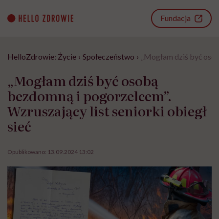
Go
to
Fundacja
content
HelloZdrowie: Życie
›
Społeczeństwo
›
„Mogłam dziś być osobą
„Mogłam dziś być osobą
bezdomną i pogorzelcem”.
Wzruszający list seniorki obiegł
sieć
Opublikowano:
13.09.2024 13:02