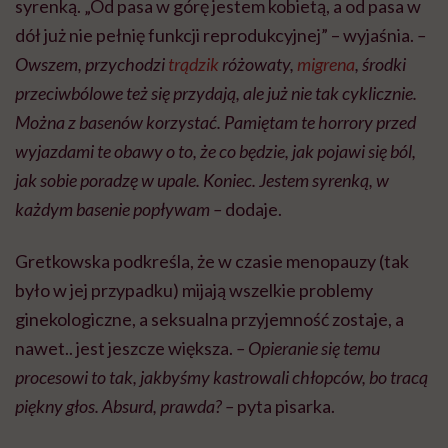
syrenką. „Od pasa w górę jestem kobietą, a od pasa w
dół już nie pełnię funkcji reprodukcyjnej” – wyjaśnia.
–
Owszem, przychodzi
trądzik
różowaty,
migrena
, środki
przeciwbólowe też się przydają, ale już nie tak cyklicznie.
Można z basenów korzystać. Pamiętam te horrory przed
wyjazdami te obawy o to, że co będzie, jak pojawi się ból,
jak sobie poradzę w upale. Koniec. Jestem syrenką, w
każdym basenie popływam –
dodaje.
Gretkowska podkreśla, że w czasie menopauzy (tak
było w jej przypadku) mijają wszelkie problemy
ginekologiczne, a seksualna przyjemność zostaje, a
nawet.. jest jeszcze większa.
– Opieranie się temu
procesowi to tak, jakbyśmy kastrowali chłopców, bo tracą
piękny głos. Absurd, prawda? –
pyta pisarka.