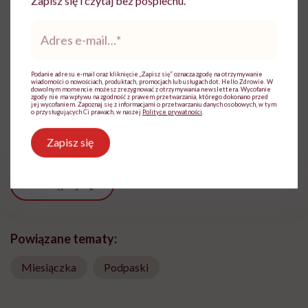
Zapisz się i czytaj bez pośpiechu.
Adres
Anna Jastrzębska
e-
mail
*
Redaktorka, dziennikarka,
kulturoznawczyni. Pracowała m.in. dla
Podanie adresu e-mail oraz kliknięcie „Zapisz się” oznacza zgodę na otrzymywanie
Wirtualnej Polski, NaTemat.pl. Tvn24.pl,
wiadomości o nowościach, produktach, promocjach lub usługach dot. Hello Zdrowie. W
dowolnym momencie możesz zrezygnować z otrzymywania newslettera. Wycofanie
"Przekroju" i "Art & Business" (jako
zgody nie ma wpływu na zgodność z prawem przetwarzania, którego dokonano przed
jej wycofaniem. Zapoznaj się z informacjami o przetwarzaniu danych osobowych, w tym
redaktor naczelna)
o przysługujących Ci prawach, w naszej
Polityce prywatności
.
Zobacz profil
Zapisz się
Udostępnij
Powiązane tematy:
Miesiączka
Podpaski