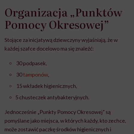
Organizacja „Punktów
Pomocy Okresowej”
Stojące za inicjatywą dziewczyny wyjaśniają, że w
każdej szafce docelowo ma się znaleźć:
30 podpasek,
30
tamponów
,
15 wkładek higienicznych,
5 chusteczek antybakteryjnych.
Jednocześnie „Punkty Pomocy Okresowej” są
pomyślane jako miejsca, w których każdy, kto zechce,
może zostawić paczkę środków higienicznych i