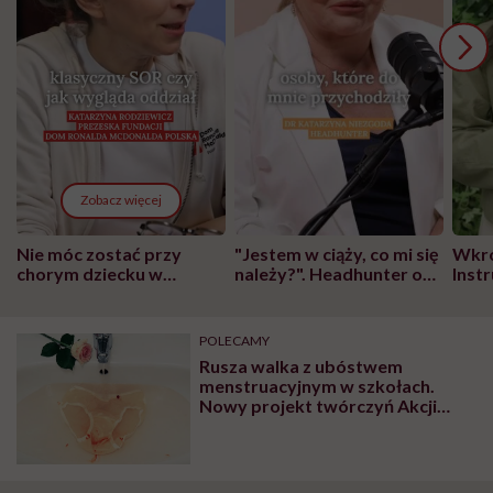
Zobacz więcej
Nie móc zostać przy
"Jestem w ciąży, co mi się
Wkró
chorym dziecku w
należy?". Headhunter o
Inst
szpitalu to tortura.
zmianie pokoleniowej u
atak
"Przeszkadzać w tym
kobiet w ciąży na rynku
wars
może chyba tylko
pracy
eksp
POLECAMY
głupota i brak
Rusza walka z ubóstwem
wyobraźni"
menstruacyjnym w szkołach.
Nowy projekt twórczyń Akcji
Menstruacji