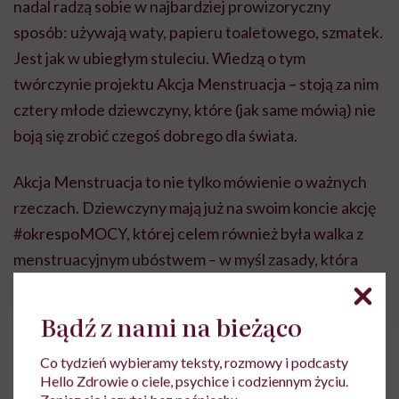
nadal radzą sobie w najbardziej prowizoryczny
sposób: używają waty, papieru toaletowego, szmatek.
Jest jak w ubiegłym stuleciu. Wiedzą o tym
twórczynie projektu Akcja Menstruacja – stoją za nim
cztery młode dziewczyny, które (jak same mówią) nie
boją się zrobić czegoś dobrego dla świata.
Akcja Menstruacja to nie tylko mówienie o ważnych
rzeczach. Dziewczyny mają już na swoim koncie akcję
#okrespoMOCY, której celem również była walka z
menstruacyjnym ubóstwem – w myśl zasady, która
przyświeca działaniu Akcji Menstruacji: „Każda
kobieta zasługuje na godne przeżywanie okresu”.
Bądź z nami na bieżąco
Co tydzień wybieramy teksty, rozmowy i podcasty
Hello Zdrowie o ciele, psychice i codziennym życiu.