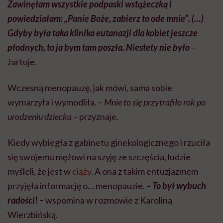
Zawinęłam wszystkie podpaski wstążeczką i
powiedziałam: „Panie Boże, zabierz to ode mnie”. (…)
Gdyby była taka klinika eutanazji dla kobiet jeszcze
płodnych, to ja bym tam poszła. Niestety nie było
–
żartuje.
Wczesną menopauzę, jak mówi, sama sobie
wymarzyła i wymodliła. –
Mnie to się przytrafiło rok po
urodzeniu dziecka
– przyznaje.
Kiedy wybiegła z gabinetu ginekologicznego i rzuciła
się swojemu mężowi na szyję ze szczęścia, ludzie
myśleli, że jest w
ciąży
. A ona z takim entuzjazmem
przyjęła informację o… menopauzie.
–
To był wybuch
radości
! –
wspomina w rozmowie z Karoliną
Wierzbińską.