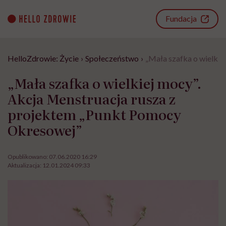
Go
to
Fundacja
content
HelloZdrowie: Życie
›
Społeczeństwo
›
„Mała szafka o wielki
„Mała szafka o wielkiej mocy”.
Akcja Menstruacja rusza z
projektem „Punkt Pomocy
Okresowej”
Opublikowano:
07.06.2020 16:29
Aktualizacja:
12.01.2024 09:33