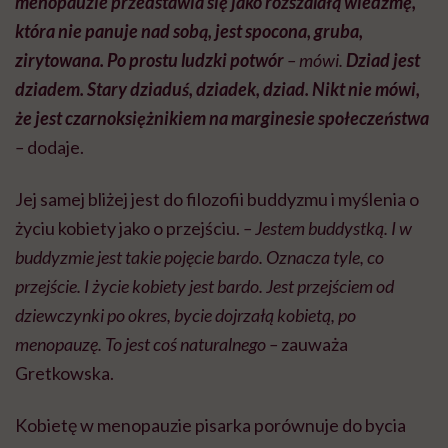
menopauzie przedstawia się jako rozszalałą wiedźmę,
która nie panuje nad sobą, jest spocona, gruba,
zirytowana. Po prostu ludzki potwór
– mówi.
Dziad jest
dziadem. Stary dziaduś, dziadek, dziad. Nikt nie mówi,
że jest czarnoksiężnikiem na marginesie społeczeństwa
–
dodaje.
Jej samej bliżej jest do filozofii buddyzmu i myślenia o
życiu kobiety jako o przejściu.
– Jestem buddystką. I w
buddyzmie jest takie pojęcie bardo. Oznacza tyle, co
przejście. I życie kobiety jest bardo. Jest przejściem od
dziewczynki po okres, bycie dojrzałą kobietą, po
menopauzę. To jest coś naturalnego –
zauważa
Gretkowska.
Kobietę w menopauzie pisarka porównuje do bycia