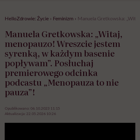
HelloZdrowie: Życie
›
Feminizm
›
Manuela Gretkowska: „Witaj,
Manuela Gretkowska: „Witaj,
menopauzo! Wreszcie jestem
syrenką, w każdym basenie
popływam”. Posłuchaj
premierowego odcinka
podcastu „Menopauza to nie
pauza”!
Opublikowano:
06.10.2023 11:15
Aktualizacja:
22.05.2026 10:26