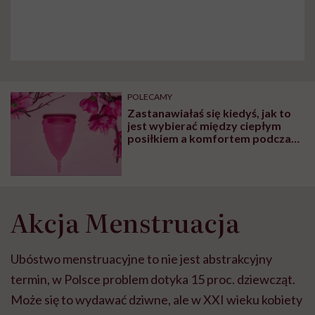
POLECAMY
Zastanawiałaś się kiedyś, jak to
jest wybierać między ciepłym
posiłkiem a komfortem podczas
okresu? One tak. I postanowiły
coś z tym zrobić!
Akcja Menstruacja
Ubóstwo menstruacyjne to nie jest abstrakcyjny
termin, w Polsce problem dotyka 15 proc. dziewcząt.
Może się to wydawać dziwne, ale w XXI wieku kobiety