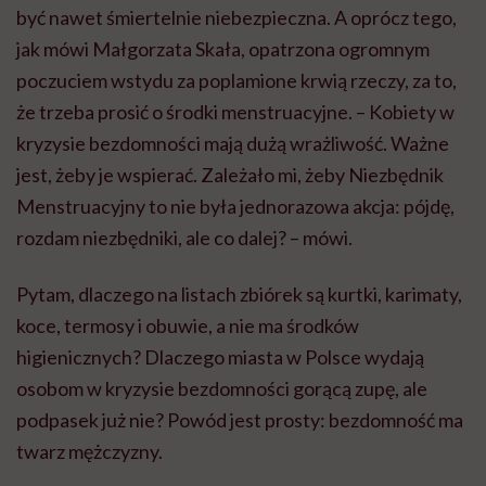
być nawet śmiertelnie niebezpieczna. A oprócz tego,
jak mówi Małgorzata Skała, opatrzona ogromnym
poczuciem wstydu za poplamione krwią rzeczy, za to,
że trzeba prosić o środki menstruacyjne. – Kobiety w
kryzysie bezdomności mają dużą wrażliwość. Ważne
jest, żeby je wspierać. Zależało mi, żeby Niezbędnik
Menstruacyjny to nie była jednorazowa akcja: pójdę,
rozdam niezbędniki, ale co dalej? – mówi.
Pytam, dlaczego na listach zbiórek są kurtki, karimaty,
koce, termosy i obuwie, a nie ma środków
higienicznych? Dlaczego miasta w Polsce wydają
osobom w kryzysie bezdomności gorącą zupę, ale
podpasek już nie? Powód jest prosty: bezdomność ma
twarz mężczyzny.