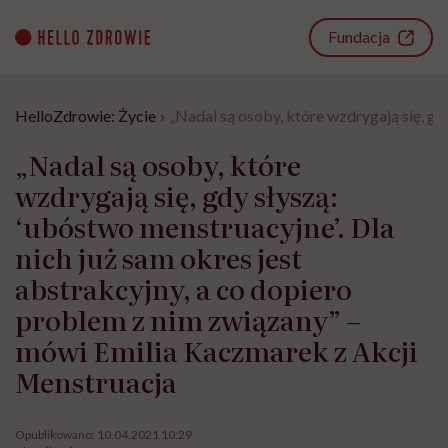
Go
to
Fundacja
content
HelloZdrowie: Życie
›
„Nadal są osoby, które wzdrygają się, gd
„Nadal są osoby, które
wzdrygają się, gdy słyszą:
‘ubóstwo menstruacyjne’. Dla
nich już sam okres jest
abstrakcyjny, a co dopiero
problem z nim związany” –
mówi Emilia Kaczmarek z Akcji
Menstruacja
Opublikowano:
10.04.2021 10:29