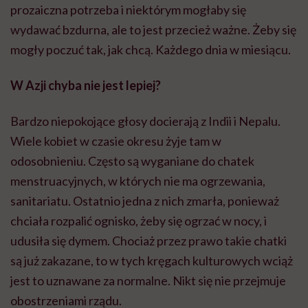
prozaiczna potrzeba i niektórym mogłaby się
wydawać bzdurna, ale to jest przecież ważne. Żeby się
mogły poczuć tak, jak chcą. Każdego dnia w miesiącu.
W Azji chyba nie jest lepiej?
Bardzo niepokojące głosy docierają z Indii i Nepalu.
Wiele kobiet w czasie okresu żyje tam w
odosobnieniu. Często są wyganiane do chatek
menstruacyjnych, w których nie ma ogrzewania,
sanitariatu. Ostatnio jedna z nich zmarła, ponieważ
chciała rozpalić ognisko, żeby się ogrzać w nocy, i
udusiła się dymem. Chociaż przez prawo takie chatki
są już zakazane, to w tych kręgach kulturowych wciąż
jest to uznawane za normalne. Nikt się nie przejmuje
obostrzeniami rządu.