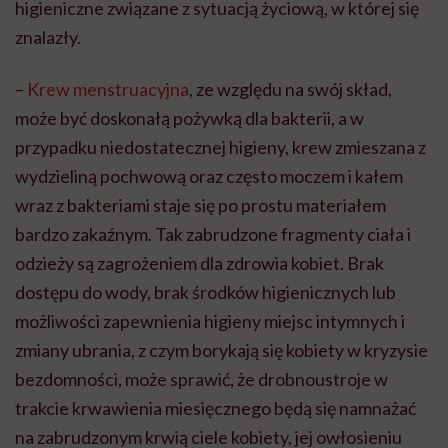
higieniczne związane z sytuacją życiową, w której się
znalazły.
–
Krew menstruacyjna
, ze względu na swój skład,
może być doskonałą pożywką dla bakterii, a w
przypadku niedostatecznej higieny, krew zmieszana z
wydzieliną pochwową oraz często moczem i kałem
wraz z bakteriami staje się po prostu materiałem
bardzo zakaźnym. Tak zabrudzone fragmenty ciała i
odzieży są zagrożeniem dla zdrowia kobiet. Brak
dostępu do wody, brak środków higienicznych lub
możliwości zapewnienia higieny miejsc intymnych i
zmiany ubrania, z czym borykają się kobiety w kryzysie
bezdomności, może sprawić, że drobnoustroje w
trakcie krwawienia miesięcznego będą się namnażać
na zabrudzonym krwią ciele kobiety, jej owłosieniu