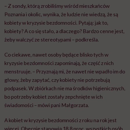
– Z sondy, którą zrobiliśmy wśród mieszkańców
Poznania i okolic, wynika, że ludzie nie wiedzą, że są
kobiety w kryzysie bezdomności. Pytają: jak to,
kobiety? A co się stało, a dlaczego? Bardzo cenne jest,
żeby walczyć ze stereotypami – podkreśla.
Co ciekawe, nawet osoby będące blisko tych w
kryzysie bezdomności zapominają, że część z nich
menstruuje. – Przyznają mi, że nawet nie wpadło im do
głowy, żeby zapytać, czy kobiety nie potrzebują
podpasek. W zbiórkach nie ma środków higienicznych,
bo potrzeby kobiet zostały zepchnięte w ich
świadomości – mówi pani Małgorzata.
A kobiet w kryzysie bezdomności z roku na rok jest
więcej. Obecnie stanowią 18,8 proc. wszystkich osób