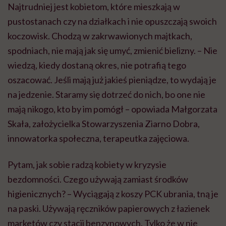
Najtrudniej jest kobietom, które mieszkają w
pustostanach czy na działkach i nie opuszczają swoich
koczowisk. Chodzą w zakrwawionych majtkach,
spodniach, nie mają jak się umyć, zmienić bielizny. – Nie
wiedzą, kiedy dostaną okres, nie potrafią tego
oszacować. Jeśli mają już jakieś pieniądze, to wydają je
na jedzenie. Staramy się dotrzeć do nich, bo one nie
mają nikogo, kto by im pomógł – opowiada Małgorzata
Skała, założycielka Stowarzyszenia Ziarno Dobra,
innowatorka społeczna, terapeutka zajęciowa.
Pytam, jak sobie radzą kobiety w kryzysie
bezdomności. Czego używają zamiast środków
higienicznych? – Wyciągają z koszy PCK ubrania, tną je
na paski. Używają ręczników papierowych z łazienek
marketów czy stacji benzynowych. Tylko że w nie