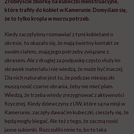
Zrobiłyście zbiórkę na kubeczki menstruacyjne,
które trafiły do kobiet w Kamerunie. Domyślam się,
że to tylko kropla w morzu potrzeb.
Kiedy zaczęłyśmy rozmawiać z tymi kobietami o
okresie, to okazało się, że mają świetny kontakt ze
swoim ciałem, znają jego potrzeby związane z
okresem. Ale z drugiej za podpaskę często służy im
skrawek materiału i nie wiedzą, że może być inaczej.
Dla nich naturalne jest to, że podczas miesiączki
muszą nosić czarne ubrania, żeby nie mieć plam.
Wiedzą, że trzeba wtedy zrezygnować z aktywności
fizycznej. Kiedy dziewczyny z UW, które są na misji w
Kamerunie, zaczęły dawać im kubeczki, cieszyły się, że
będą mogły biegać. Ale też z tego, że zaczną nosić
jasne sukienki. Rozczuliło mnie to, bo to taka