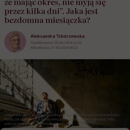
że mając okres, nie myją się
przez kilka dni”. Jaka jest
bezdomna miesiączka?
Aleksandra Tchórzewska
Opublikowano:
03.06.2024 12:23
Aktualizacja:
17.10.2024 08:22
Małgorzata Skała: Ludzie nie wiedzą, że są kobiety w kryzysie bezdomności.
Pytają: jak to, kobiety? A co się stało, a dlaczego? Bardzo cenne jest, żeby
walczyć ze stereotypami źródło: pexels.com