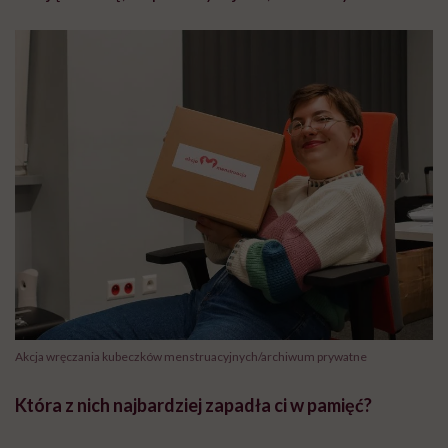
Akcja wręczania kubeczków menstruacyjnych/archiwum prywatne
Która z nich najbardziej zapadła ci w pamięć?