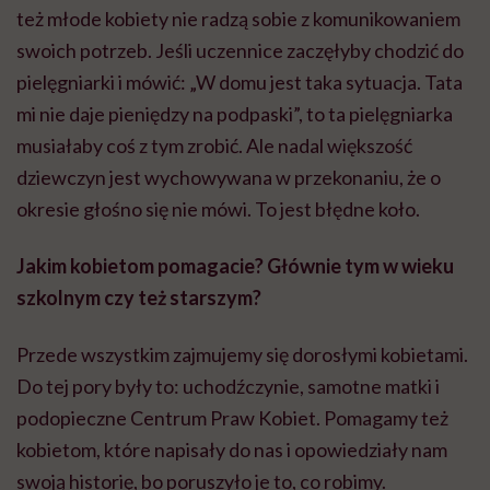
też młode kobiety nie radzą sobie z komunikowaniem
swoich potrzeb. Jeśli uczennice zaczęłyby chodzić do
pielęgniarki i mówić: „W domu jest taka sytuacja. Tata
mi nie daje pieniędzy na podpaski”, to ta pielęgniarka
musiałaby coś z tym zrobić. Ale nadal większość
dziewczyn jest wychowywana w przekonaniu, że o
okresie głośno się nie mówi. To jest błędne koło.
Jakim kobietom pomagacie? Głównie tym w wieku
szkolnym czy też starszym?
Przede wszystkim zajmujemy się dorosłymi kobietami.
Do tej pory były to: uchodźczynie, samotne matki i
podopieczne Centrum Praw Kobiet. Pomagamy też
kobietom, które napisały do nas i opowiedziały nam
swoją historię, bo poruszyło je to, co robimy.