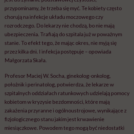
przypominamy, że trzeba się myć. Te kobiety często
chorują na infekcje układu moczowego czy
rozrodczego. Do lekarzy nie chodzą, bo nie mają
ubezpieczenia. Trafiają do szpitala już w poważnym
stanie. To efekt tego, że mając okres, nie myją się
przez kilka dni. I infekcja postępuje – opowiada
Małgorzata Skała.
Profesor Maciej W. Socha, ginekolog-onkolog,
położnik i perinatolog, potwierdza, że lekarze w
szpitalnych oddziałach ratunkowych udzielają pomocy
kobietom w kryzysie bezdomności, które mają
zakażenia przyranne i ogólnoustrojowe, wynikające z
fizjologicznego stanu jakim jest krwawienie
miesiączkowe. Powodem tego mogą być niedostatki