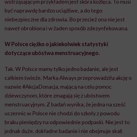
wstrząsającym przykładem jest skóra koźlęca. To musi
być naprawdę bardzo uciążliwe, a do tego
niebezpieczne dla zdrowia. Bo przecież ona nie jest
nawet obrobiona i w żaden sposób zdezynfekowana.
W Polsce ciężko o jakiekolwiek statystyki
dotyczące ubóstwa menstruacyjnego.
Tak. W Polsce mamy tylko jedno badanie, ale jest
całkiem świeże. Marka Always przeprowadziła akcję o
nazwie #AkcjaDonacja, mającą na celu pomoc
dziewczynom, które zmagają się z ubóstwem
menstruacyjnym. Z badań wynika, że jedna na sześć
uczennic w Polsce nie chodzi do szkoły z powodu
braku pieniędzy na odpowiednie podpaski. Nie jest to
jednak duże, dokładne badanie i nie obejmuje skali