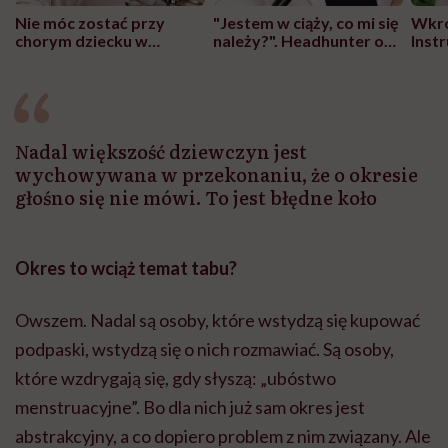
Nie móc zostać przy
"Jestem w ciąży, co mi się
Wkró
chorym dziecku w
należy?". Headhunter o
Inst
szpitalu to tortura.
zmianie pokoleniowej u
atak
"Przeszkadzać w tym
kobiet w ciąży na rynku
wars
może chyba tylko
pracy
eksp
głupota i brak
wyobraźni"
Nadal większość dziewczyn jest
wychowywana w przekonaniu, że o okresie
głośno się nie mówi. To jest błędne koło
Okres to wciąż temat tabu?
Owszem. Nadal są osoby, które wstydzą się kupować
podpaski, wstydzą się o nich rozmawiać. Są osoby,
które wzdrygają się, gdy słyszą: „ubóstwo
menstruacyjne”. Bo dla nich już sam okres jest
abstrakcyjny, a co dopiero problem z nim związany. Ale