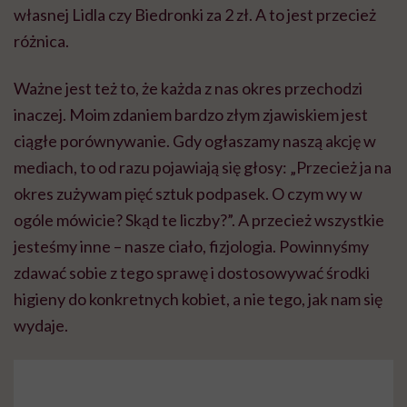
własnej Lidla czy Biedronki za 2 zł. A to jest przecież
różnica.
Ważne jest też to, że każda z nas okres przechodzi
inaczej. Moim zdaniem bardzo złym zjawiskiem jest
ciągłe porównywanie. Gdy ogłaszamy naszą akcję w
mediach, to od razu pojawiają się głosy: „Przecież ja na
okres zużywam pięć sztuk podpasek. O czym wy w
ogóle mówicie? Skąd te liczby?”. A przecież wszystkie
jesteśmy inne – nasze ciało, fizjologia. Powinnyśmy
zdawać sobie z tego sprawę i dostosowywać środki
higieny do konkretnych kobiet, a nie tego, jak nam się
wydaje.