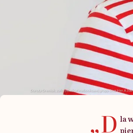
Dorota Greniuk, założycielka facebookowej grupy Give Her A Jo
„D
la 
pie