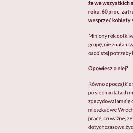
że we wszystkich 
roku, 60 proc. zat
wesprzeć kobiety 
Miniony rok dotkli
grupę, nie znałam w
osobistej potrzeby 
Opowiesz o niej?
Równo z początkiem 
po siedmiu latach m
zdecydowałam się ca
mieszkać we Wrocła
pracę, co ważne, z
dotychczasowe życi