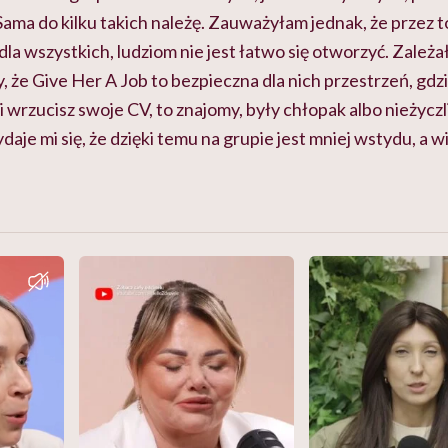
ama do kilku takich należę. Zauważyłam jednak, że przez to
dla wszystkich, ludziom nie jest łatwo się otworzyć. Zależa
 że Give Her A Job to bezpieczna dla nich przestrzeń, gdz
li wrzucisz swoje CV, to znajomy, były chłopak albo nieżyczl
je mi się, że dzięki temu na grupie jest mniej wstydu, a w