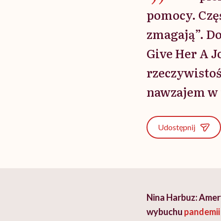
pomocy. Część
zmagają”. Do
Give Her A J
rzeczywistoś
nawzajem w 
Udostępnij
Nina Harbuz: Amery
wybuchu
pandemii