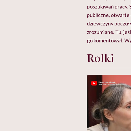
poszukiwań pracy. S
publiczne, otwarte 
dziewczyny poczuły,
zrozumiane. Tu, jeś
go komentował. Wyda
Rolki