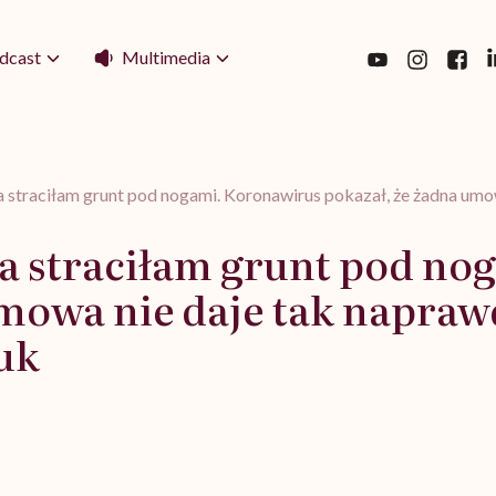
Multimedia
dcast
 a straciłam grunt pod nogami. Koronawirus pokazał, że żadna umo
 a straciłam grunt pod n
mowa nie daje tak naprawdę
uk