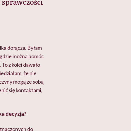
e sprawczości
lka dołącza. Byłam
, gdzie można pomóc
 To z kolei dawało
iedziałam, że nie
ewczyny mogą ze sobą
nić się kontaktami,
ka decyzja?
zeznaczonych do