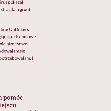
wirus pokazał
a straciłam grunt
tine Outfitters
yglądają ich domowe
śnie biznesowe
cydowałam się
 potrzebowałam. I
na pomóc
iejscu