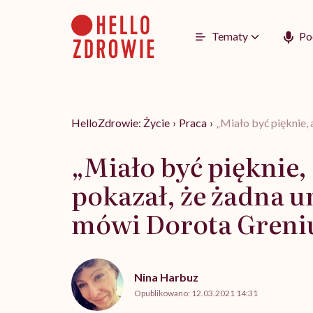
Go
to
content
Tematy
Po
HelloZdrowie: Życie
›
Praca
›
„Miało być pięknie,
„Miało być pięknie,
pokazał, że żadna u
mówi Dorota Greni
Nina Harbuz
Opublikowano:
12.03.2021 14:31