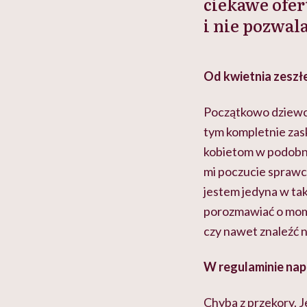
ciekawe ofer
i nie pozwal
Od kwietnia zeszł
Początkowo dziewcz
tym kompletnie zas
kobietom w podobnej
mi poczucie sprawcz
jestem jedyna w tak
porozmawiać o momen
czy nawet znaleźć 
W regulaminie napi
Chyba z przekory. J