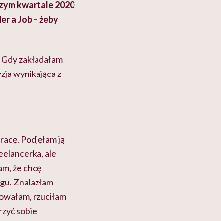
szym kwartale 2020
er a Job – żeby
. Gdy zakładałam
zja wynikająca z
racę. Podjęłam ją
eelancerka, ale
am, że chcę
ngu. Znalazłam
kowałam, rzuciłam
rzyć sobie