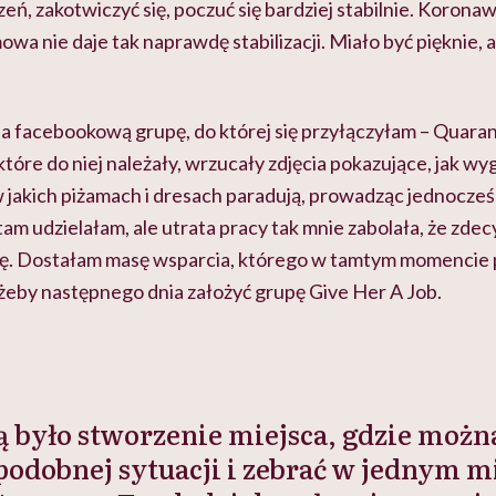
eń, zakotwiczyć się, poczuć się bardziej stabilnie. Korona
owa nie daje tak naprawdę stabilizacji. Miało być pięknie, 
a facebookową grupę, do której się przyłączyłam – Quaran
które do niej należały, wrzucały zdjęcia pokazujące, jak w
w jakich piżamach i dresach paradują, prowadząc jednocze
am udzielałam, ale utrata pracy tak mnie zabolała, że zde
rię. Dostałam masę wsparcia, którego w tamtym momencie
 żeby następnego dnia założyć grupę Give Her A Job.
ą było stworzenie miejsca, gdzie moż
odobnej sytuacji i zebrać w jednym m