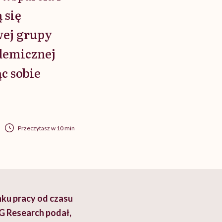
 się
wej grupy
ndemicznej
c sobie
Przeczytasz w 10 min
nku pracy od czasu
G Research podał,