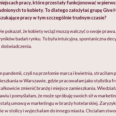
miejscach pracy, które przestały funkcjonować w pierw
rudnionych to kobiety.
To dlatego założyłaś grupę Give H
szukające pracy w tym szczególnie trudnym czasie?
wie pokazał, że kobiety wciąż muszą walczyć o swoje prawa
yników badań rynku. To była intuicyjna, spontaniczna decy
i doświadczenia.
pandemii, czyli na przełomie marca i kwietnia, straciłam p
ieszkania w Warszawie, gdzie pracowałam jako stylistka fr
łkowicie zmienić branżę i miejsce zamieszkania. Wiedział
wiu i pomyślałam, że może spróbuję swoich sił w marketi
e stałą umową w marketingu w branży hotelarskiej. Zaryzy
e w stolicy i wyjechałam do innego miasta. Chciałam stwo