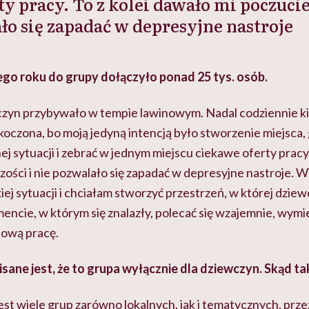
ty pracy. To z kolei dawało mi poczuci
ało się zapadać w depresyjne nastroje
ego roku do grupy dołączyło ponad 25 tys. osób.
yn przybywało w tempie lawinowym. Nadal codziennie ki
koczona, bo moją jedyną intencją było stworzenie miejsca
 sytuacji i zebrać w jednym miejscu ciekawe oferty pracy.
ości i nie pozwalało się zapadać w depresyjne nastroje. W
iej sytuacji i chciałam stworzyć przestrzeń, w której dzi
cie, w którym się znalazły, polecać się wzajemnie, wymie
nową pracę.
sane jest, że to grupa wyłącznie dla dziewczyn. Skąd ta
est wiele grup zarówno lokalnych, jak i tematycznych, pr