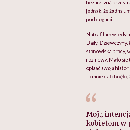
bezpieczną przestrz
jednak, że żadna um
pod nogami.
Natrafiłam wtedy n
Daily. Dziewczyny, 
stanowiska pracy, 
rozmowy. Mało się t
opisać swoja histo
to mnie natchnęło,
Moją intencj
kobietom w p