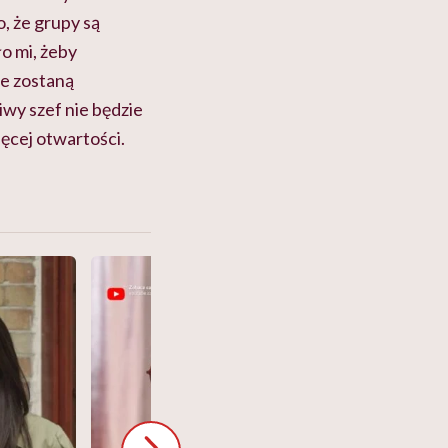
, że grupy są
ło mi, żeby
ie zostaną
iwy szef nie będzie
ięcej otwartości.