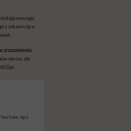
dotykają waszego
go z seksem cię w
runek.
ku zrozumienia.
ów nie ma, ale
SEXEDpl.
YouTube, itp.)