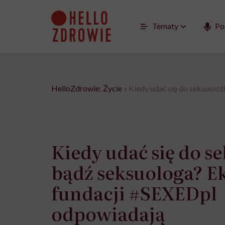
Go
to
content
Tematy
Po
HelloZdrowie: Życie
›
Kiedy udać się do seksuolo
Kiedy udać się do s
bądź seksuologa? E
fundacji #SEXEDpl
odpowiadają