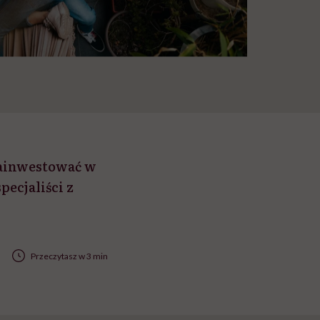
zainwestować w
ecjaliści z
Przeczytasz w 3 min