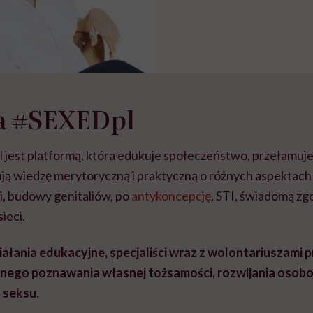
a #SEXEDpl
est platformą, która edukuje społeczeństwo, przełamuje t
zują wiedzę merytoryczną i praktyczną o różnych aspektac
i, budowy genitaliów, po
antykoncepcję
, STI, świadomą zgo
ieci.
iałania edukacyjne, specjaliści wraz z wolontariuszami 
dnego poznawania własnej tożsamości, rozwijania osobo
 seksu.