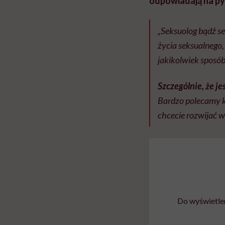
odpowiadają na py
„Seksuolog bądź s
życia seksualnego,
jakikolwiek sposób 
Szczególnie, że j
Bardzo polecamy k
chcecie rozwijać w
Do wyświetlen