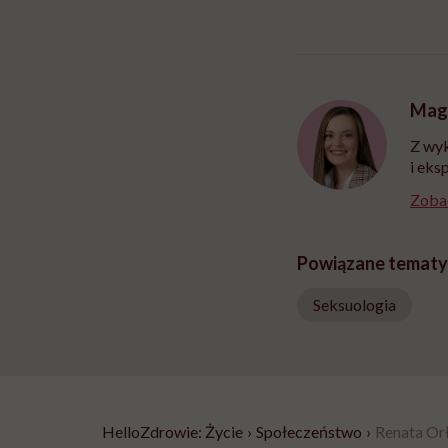
Mag
Z wyk
i eks
Zobac
Powiązane tematy
Seksuologia
HelloZdrowie: Życie
›
Społeczeństwo
›
Renata Orł