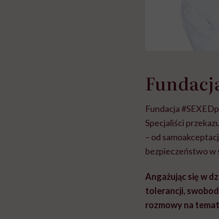
Fundacj
Fundacja #SEXEDpl j
Specjaliści przeka
– od samoakceptacj
bezpieczeństwo w s
Angażując się w dz
tolerancji, swobo
rozmowy na temat