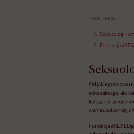
SPIS TREŚCI
Seksuolog – cz
Fundacja #SE
Seksuolo
Od jakiegoś czasu m
seksualnego, ale ta
koleżanki, że od ni
zastanawiasz się, c
Fundacja #SEXEDpl