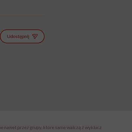
Udostępnij
e nawet przez grupy, które same walczą z wykluczeniem”