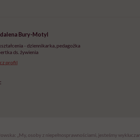
dalena Bury-Motyl
ształcenia - dziennikarka, pedagożka
pertka ds. żywienia
z profil
:
owska: „My, osoby z niepełnosprawnościami, jesteśmy wykluczan