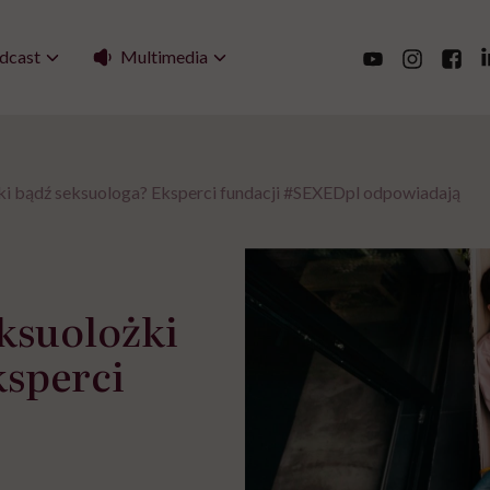
Multimedia
dcast
żki bądź seksuologa? Eksperci fundacji #SEXEDpl odpowiadają
eksuolożki
ksperci