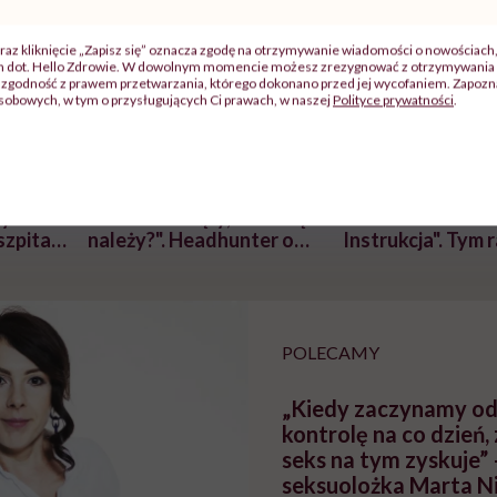
raz kliknięcie „Zapisz się” oznacza zgodę na otrzymywanie wiadomości o nowościach
ch dot. Hello Zdrowie. W dowolnym momencie możesz zrezygnować z otrzymywania 
zgodność z prawem przetwarzania, którego dokonano przed jej wycofaniem. Zapoznaj
sobowych, w tym o przysługujących Ci prawach, w naszej
Polityce prywatności
.
j
zy
"Jestem w ciąży, co mi się
Wkrótce nowa "
szpitalu
należy?". Headhunter o
Instrukcja". Tym 
szkadzać
zmianie pokoleniowej u
atakach paniki. Z
tylko
kobiet w ciąży na rynku
warsztat pacjen
braźni"
pracy
ekspercki
POLECAMY
„Kiedy zaczynamy o
kontrolę na co dzień,
seks na tym zyskuje”
seksuolożka Marta N