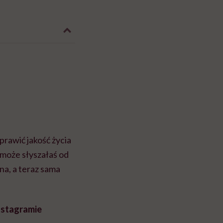
prawić jakość życia
 może słyszałaś od
na, a teraz sama
Instagramie