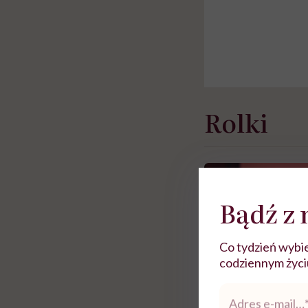
Rolki
Bądź z 
Co tydzień wybie
codziennym życiu.
Adres
e-