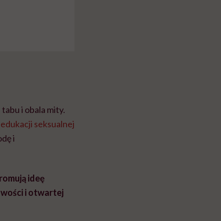
abu i obala mity.
h
edukacji seksualnej
dę i
promują ideę
wości i otwartej