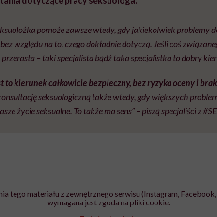
tania dotyczące pracy seksuologa.
eksuolożka pomoże zawsze wtedy, gdy jakiekolwiek problemy 
 bez względu na to, czego dokładnie dotyczą. Jeśli coś związane
przerasta – taki specjalista bądź taka specjalistka to dobry kie
est to kierunek całkowicie bezpieczny, bez ryzyka oceny i bra
onsultację seksuologiczną także wtedy, gdy większych problem
asze życie seksualne. To także ma sens” – piszą specjaliści z #
ia tego materiału z zewnętrznego serwisu (Instagram, Facebook, 
wymagana jest zgoda na pliki cookie.