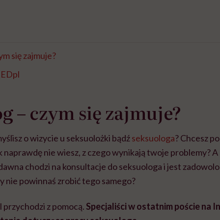
ym się zajmuje?
XEDpl
g – czym się zajmuje?
yślisz o wizycie u seksuolożki bądź
seksuologa
? Chcesz po
k naprawdę nie wiesz, z czego wynikają twoje problemy? A
edawna chodzi na konsultacje do seksuologa i jest zadowolo
zy nie powinnaś zrobić tego samego?
 przychodzi z pomocą.
Specjaliści w ostatnim poście na 