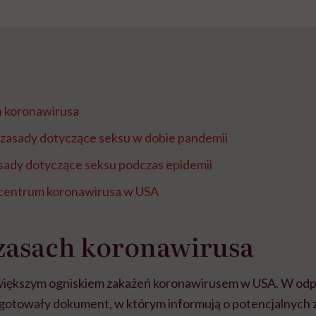
h koronawirusa
 zasady dotyczące seksu w dobie pandemii
ady dotyczące seksu podczas epidemii
centrum koronawirusa w USA
czasach koronawirusa
większym ogniskiem zakażeń koronawirusem w USA. W odp
gotowały dokument, w którym informują o potencjalnych 