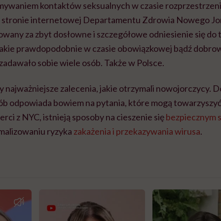
mywaniem kontaktów seksualnych w czasie rozprzestrzeni
a stronie internetowej Departamentu Zdrowia Nowego Jor
wany za zbyt dosłowne i szczegółowe odniesienie się do
 jakie prawdopodobnie w czasie obowiązkowej bądź dobro
zadawało sobie wiele osób. Także w Polsce.
y najważniejsze zalecenia, jakie otrzymali nowojorczycy.
ób odpowiada bowiem na pytania, które mogą towarzyszyć
erci z NYC, istnieją sposoby na cieszenie się
bezpiecznym 
malizowaniu ryzyka
zakażenia i przekazywania wirusa
.