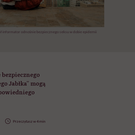
 informator odnośnie bezpiecznego seksu w dobie epidemii
 bezpiecznego
ego Jabłka” mogą
dpowiedniego
Przeczytasz w 4 min