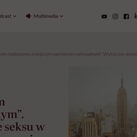
Multimedia
dcast
woim najbezpieczniejszym partnerem seksualnym”. Wytyczne dotyc
m
nym”.
 seksu w