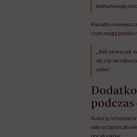
podsumowują auto
Ponadto nowojorczy
czym mogą pomóc n
„Jeśli zazwyczaj s
się, czy nie odpoc
ciebie”.
Dodatko
podczas
Autorzy informator
mikrocząsteczki wir
pocałunków: