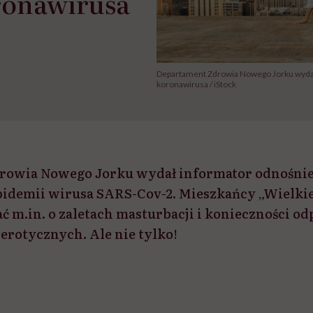
ronawirusa
Departament Zdrowia Nowego Jorku wydał
koronawirusa / iStock
rowia Nowego Jorku wydał informator odnośnie
pidemii wirusa SARS-Cov-2. Mieszkańcy „Wielki
ć m.in. o zaletach masturbacji i konieczności o
erotycznych. Ale nie tylko!