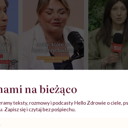
j
nami na bieżąco
zy
"Jestem w ciąży, co mi się
Wkrótce nowa "
ramy teksty, rozmowy i podcasty Hello Zdrowie o ciele, ps
szpitalu
należy?". Headhunter o
Instrukcja". Tym 
 Zapisz się i czytaj bez pośpiechu.
szkadzać
zmianie pokoleniowej u
atakach paniki. Z
tylko
kobiet w ciąży na rynku
warsztat pacjen
braźni"
ejsze zasady dotyczące s
pracy
ekspercki