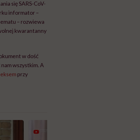
ania się SARS-CoV-
ku informator –
 tematu – rozwiewa
wolnej kwarantanny
 Dokument w dość
 nam wszystkim. A
seksem
przy