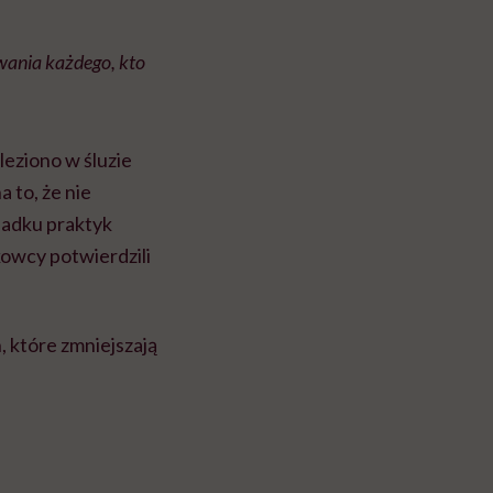
wania każdego, kto
leziono w śluzie
 to, że nie
padku praktyk
kowcy potwierdzili
 które zmniejszają