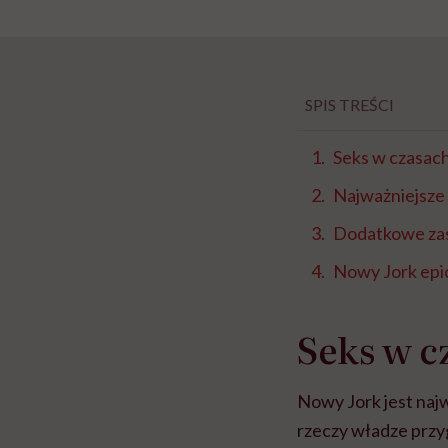
SPIS TREŚCI
Seks w czasac
Najważniejsze
Dodatkowe zas
Nowy Jork epi
Seks w 
Nowy Jork jest naj
rzeczy władze przy