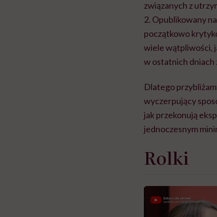
związanych z utrzy
2. Opublikowany n
początkowo krytyko
wiele wątpliwości,
w ostatnich dniach 
Dlatego przybliżam
wyczerpujący spos
jak przekonują eksp
jednoczesnym mini
Rolki