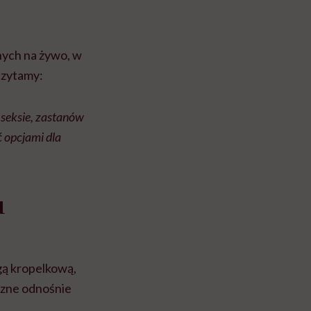
nych na żywo, w
czytamy:
 seksie, zastanów
 opcjami dla
u
gą kropelkową,
yczne odnośnie