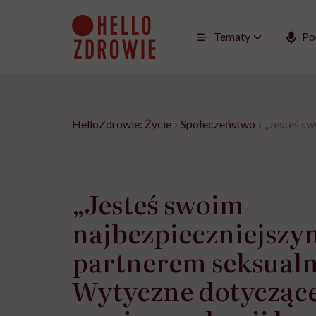
Go
to
content
Tematy
Po
HelloZdrowie: Życie
›
Społeczeństwo
›
„Jesteś s
„Jesteś swoim
najbezpieczniejszy
partnerem seksual
Wytyczne dotyczące