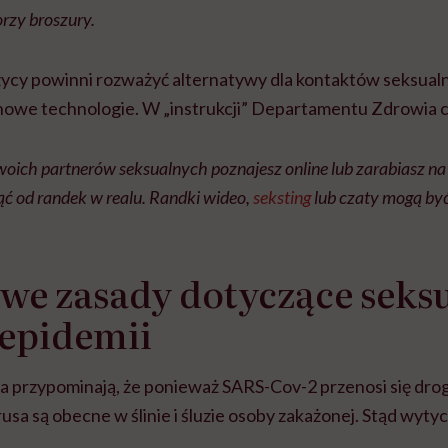
rzy broszury.
cy powinni rozważyć alternatywy dla kontaktów seksual
owe technologie. W „instrukcji” Departamentu Zdrowia 
woich partnerów seksualnych poznajesz online lub zarabiasz na
ząć od randek w realu. Randki wideo,
seksting
lub czaty mogą być
we zasady dotyczące seks
 epidemii
a przypominają, że ponieważ SARS-Cov-2 przenosi się dro
usa są obecne w ślinie i śluzie osoby zakażonej. Stąd wyt