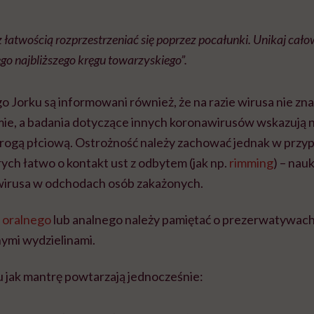
atwością rozprzestrzeniać się poprzez pocałunki. Unikaj cało
ego najbliższego kręgu towarzyskiego”.
Jorku są informowani również, że na razie wirusa nie zna
ie, a badania dotyczące innych koronawirusów wskazują na
drogą płciową. Ostrożność należy zachować jednak w przy
ych łatwo o kontakt ust z odbytem (jak np.
rimming
) – nau
irusa w odchodach osób zakażonych.
 oralnego
lub analnego należy pamiętać o prezerwatywach,
nnymi wydzielinami.
jak mantrę powtarzają jednocześnie: