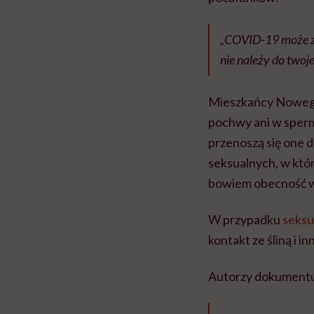
„COVID-19 może z ł
nie należy do twoj
Mieszkańcy Nowego 
pochwy ani w sperm
przenoszą się one 
seksualnych, w któr
bowiem obecność w
W przypadku
seksu
kontakt ze śliną i i
Autorzy dokumentu 