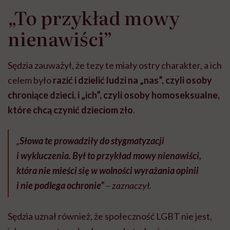
„To przykład mowy
nienawiści”
Sędzia zauważył, że tezy te miały ostry charakter, a ich
celem było
razić i dzielić ludzi na „nas”, czyli osoby
chroniące dzieci, i „ich”, czyli osoby homoseksualne,
które chcą czynić dzieciom zło
.
„
Słowa te prowadziły do stygmatyzacji
i wykluczenia. Był to przykład mowy nienawiści,
która nie mieści się w wolności wyrażania opinii
i nie podlega ochronie”
– zaznaczył.
Sędzia uznał również, że społeczność LGBT nie jest,