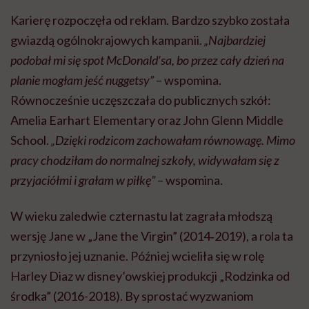
przyjaciółmi i grałam w piłkę”
– wspomina.
W wieku zaledwie czternastu lat zagrała młodszą
wersję Jane w „Jane the Virgin” (2014‑2019), a rola ta
przyniosło jej uznanie. Później wcieliła się w rolę
Harley Diaz w disney’owskiej produkcji „Rodzinka od
środka” (2016-2018). By sprostać wyzwaniom
producentów serialu, Jenna przerwała naukę i
przeprowadziła się do Los Angeles. Dziś uważa, że
decyzja ta była jedną z najlepszych w jej życiu. W 2018
roku za rolę Harley otrzymała nagrodę Imagen Award
dla najlepszej młodej aktorki telewizyjnej.
Do wyświetlenia tego materiału z zewnętrznego