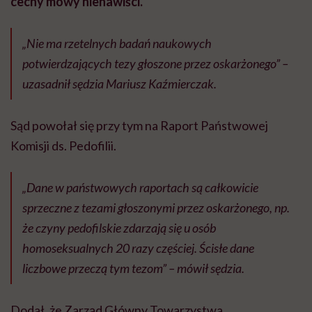
cechy mowy nienawiści.
„Nie ma rzetelnych badań naukowych
potwierdzających tezy głoszone przez oskarżonego” –
uzasadnił sędzia Mariusz Kaźmierczak.
Sąd powołał się przy tym na Raport Państwowej
Komisji ds. Pedofilii.
„Dane w państwowych raportach są całkowicie
sprzeczne z tezami głoszonymi przez oskarżonego, np.
że czyny pedofilskie zdarzają się u osób
homoseksualnych 20 razy częściej. Ścisłe dane
liczbowe przeczą tym tezom” – mówił sędzia.
Dodał, że Zarząd Główny Towarzystwa