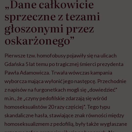
„Dane całkowicie
sprzeczne z tezami
głoszonymi przez
oskarżonego”
Pierwsze tzw. homofobusy pojawiły się na ulicach
Gdańska 5 lat temu po tragicznej śmierci prezydenta
Pawła Adamowicza. Trwała wówczas kampania
wyborcza mająca wyłonić jego następcę. Przechodnie
z napisów na furgonetkach mogli się „dowiedzieć”
m.in., że „czyny pedofilskie zdarzają się wśród
homoseksualistów 20 razy częściej”. Tego typu
skandaliczne hasła, stawiające znak równości między
homoseksualizmem z pedofilią, były także wygłaszane