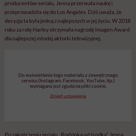
serwisu (Instagram, Facebook, YouTube, itp.)
wymagana jest zgoda na pliki cookie.
Zmień ustawienia
Po zakończeniu serialu „Rodzinka od środka” Jenna
poszukiwała bardziej dojrzałych projektów. W 2018
roku została obsadzona w roli Ellie Alves w drugim
sezonie serialu „Ty”, w 2021 roku w „Następstwach”
zagrała licealistkę zmagającą się z
traumą
po ataku
terrorystycznym.
„W jednej postaci musiałam zawrzeć
tyle
emocji
! Przeglądam mnóstwo scenariuszy. Ten zrobił
na mnie ogromne wrażenie. Chcę opowiadać historie, które
mają moc oddziaływania społecznego”
– mówiła.