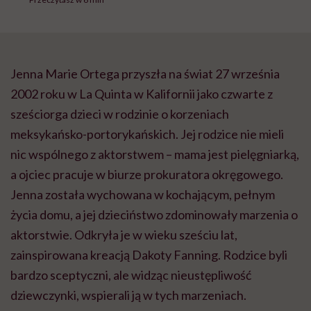
Jenna została wychowana w kochającym, pełnym
życia domu, a jej dzieciństwo zdominowały marzenia o
aktorstwie. Odkryła je w wieku sześciu lat,
zainspirowana kreacją Dakoty Fanning. Rodzice byli
bardzo sceptyczni, ale widząc nieustępliwość
dziewczynki, wspierali ją w tych marzeniach.
Karierę rozpoczęła od reklam. Bardzo szybko została
gwiazdą ogólnokrajowych kampanii.
„Najbardziej
podobał mi się spot McDonald’sa, bo przez cały dzień na
planie mogłam jeść nuggetsy”
– wspomina.
Równocześnie uczęszczała do publicznych szkół:
Amelia Earhart Elementary oraz John Glenn Middle
School.
„Dzięki rodzicom zachowałam równowagę. Mimo
pracy chodziłam do normalnej szkoły, widywałam się z