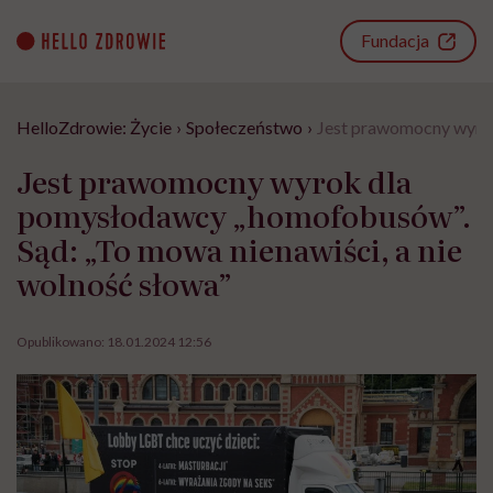
Go
to
Fundacja
content
HelloZdrowie: Życie
›
Społeczeństwo
›
Jest prawomocny wyrok
Jest prawomocny wyrok dla
pomysłodawcy „homofobusów”.
Sąd: „To mowa nienawiści, a nie
wolność słowa”
Opublikowano:
18.01.2024 12:56