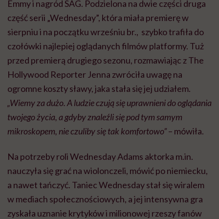
mikroskopem, nie czuliby się tak komfortowo”
– mówiła.
Na potrzeby roli Wednesday Adams aktorka m.in.
nauczyła się grać na wiolonczeli, mówić po niemiecku,
a nawet tańczyć. Taniec Wednesday stał się wiralem
w mediach społecznościowych, a jej intensywna gra
zyskała uznanie krytyków i milionowej rzeszy fanów
na całym świecie. Sukces przypłaciła ogromną presją i
stresem
. W wywiadzie dla „Harper’s Bazaar”
przyznała, że w czasie kręcenia „Wednesday” czuła się
niezrozumiana i sparaliżowana lękiem przed
rozpoznaniem, agresją i natarczywością fanów.
Opisywała sytuacje, kiedy ludzie krzyczeli w jej
kierunku wulgaryzmy
„Byłam nieszczęśliwą osobą. Dla
kogoś, kto jest raczej introwertykiem, cała ta presja i
uwaga są bardzo intensywne i przerażające. Miałam też