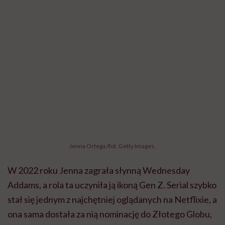
Jenna Ortega /fot. Getty Images,
W 2022 roku Jenna zagrała słynną Wednesday
Addams, a rola ta uczyniła ją ikoną Gen Z. Serial szybko
stał się jednym z najchętniej oglądanych na Netflixie, a
ona sama dostała za nią nominację do Złotego Globu,
Emmy i nagród SAG. Podzielona na dwie części druga
część serii „Wednesday”, która miała premierę w
sierpniu i na początku wrześniu br., szybko trafiła do
czołówki najlepiej oglądanych filmów platformy. Tuż
przed premierą drugiego sezonu, rozmawiając z The
Hollywood Reporter Jenna zwróciła uwagę na
ogromne koszty sławy, jaka stała się jej udziałem.
„Wiemy za dużo. A ludzie czują się uprawnieni do oglądania
twojego życia, a gdyby znaleźli się pod tym samym