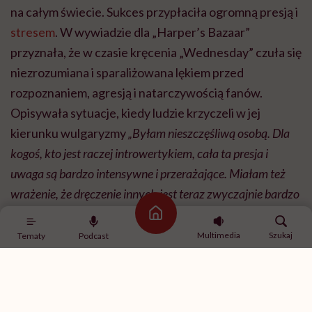
wrażenie, że dręczenie innych jest teraz zwyczajnie bardzo
popularne. Bycie obiektem plotek niesamowicie otworzyło
mi oczy
” – przyznała.
POLECAMY
Demi Lovato: „Pokochałam swoje
rozstępy zamiast się ich
wstydzić”
Strona główna
Jenna nie kryje frustracji faktem, że reżyserzy ciągle
Multimedia
Szukaj
Tematy
Podcast
widzą ją w rolach nastolatek i uczennic, choć wyrosła
już z tego wieku.
„Gram w serialu, który będę robić przez
lata, gdzie wcielam się w uczennicę, ale jestem też młodą
kobietą. Po prostu czuję, że nie jestem traktowana