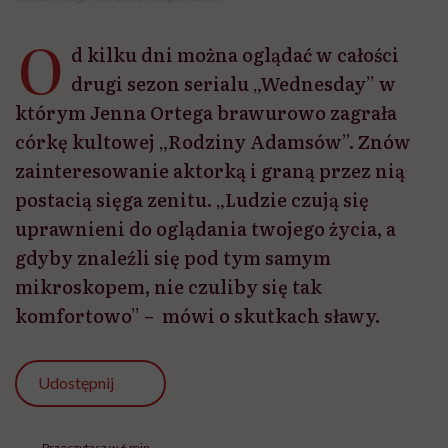
gdyby znaleźli się pod tym samym
mikroskopem, nie czuliby się tak
komfortowo” – mówi o skutkach sławy.
Udostępnij
Przeczytasz w 6 min
Jenna Marie Ortega przyszła na świat 27 września
2002 roku w La Quinta w Kalifornii jako czwarte z
sześciorga dzieci w rodzinie o korzeniach
meksykańsko-portorykańskich. Jej rodzice nie mieli
nic wspólnego z aktorstwem – mama jest pielęgniarką,
a ojciec pracuje w biurze prokuratora okręgowego.