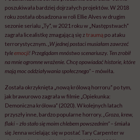
Została okrzyknięta „nową królową horroru” po tym,
jak brawurowo zagrała w filmie „Opiekunka:
Demoniczna królowa” (2020). W kolejnych latach
przyszły inne, bardzo popularne horrory.
„Groza, krew,
flaki – zło stało się moim chlebem powszednim”
– śmiała
się Jenna wcielając się w postać Tary Carpenter w
piątej i szóstej części serii „Krzyk” (2022, 2023)
opowiadającej o losach mieszkańców miasteczka, w
którym wciąż dochodzi do morderstw. Co ciekawe,
reżyserzy nie kryli, że dostała te rolę za
„charakterystyczny dźwięk jej krzyku”. Film okazał się
ogromnym sukcesem. Jenna miała też zagrać w
siódmej części „Krzyku”, jednak odmówiła, tłumacząc
to innymi zobowiązaniami. Jej talent do horrorów
udowodniła też w produkcjach „Studio 666” (2022) i