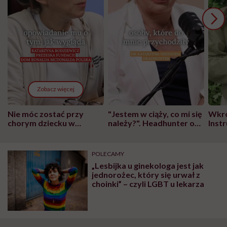
Zobacz więcej
Nie móc zostać przy
"Jestem w ciąży, co mi się
Wkró
chorym dziecku w
należy?". Headhunter o
Inst
szpitalu to tortura.
zmianie pokoleniowej u
atak
"Przeszkadzać w tym
kobiet w ciąży na rynku
wars
może chyba tylko
pracy
eksp
POLECAMY
głupota i brak
„Lesbijka u ginekologa jest jak
wyobraźni"
jednorożec, który się urwał z
choinki” – czyli LGBT u lekarza