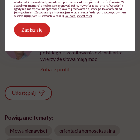
wiadomości o nowościach, produktach, promocjach lub usługach dot. Hello Zdrowie. W
dowolnym momencie możesz zrezygnować z otrzymywania newslettera. Wycofanie
zgody nie ma wpływu na zgodność z prawem przetwarzania, którego dokonano przed
jej wycofaniem. Zapoznaj się z informacjami o przetwarzaniu danych osobowych, w tym
o przysługujących Ci prawach, w naszej
Polityce prywatności
.
Zapisz się
Aleksandra Tchórzewska
Z wykształcenia nauczycielka języka
polskiego, z zamiłowania dziennikarka.
Wierzy, że słowa mają moc
Zobacz profil
Udostępnij
Powiązane tematy:
Mowa nienawiści
orientacja homoseksualna