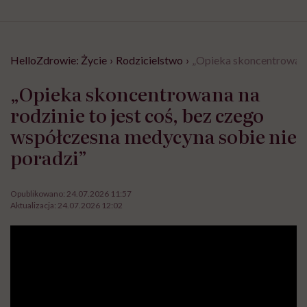
HelloZdrowie: Życie
›
Rodzicielstwo
›
„Opieka skoncentrowana 
„Opieka skoncentrowana na
rodzinie to jest coś, bez czego
współczesna medycyna sobie nie
poradzi”
Opublikowano:
24.07.2026 11:57
Aktualizacja:
24.07.2026 12:02