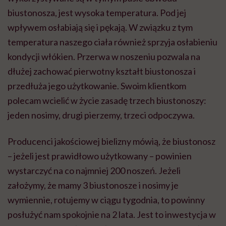
biustonosza, jest wysoka temperatura. Pod jej
wpływem osłabiają się i pękają. W związku z tym
temperatura naszego ciała również sprzyja osłabieniu
kondycji włókien. Przerwa w noszeniu pozwala na
dłużej zachować pierwotny kształt biustonosza i
przedłuża jego użytkowanie. Swoim klientkom
polecam wcielić w życie zasadę trzech biustonoszy:
jeden nosimy, drugi pierzemy, trzeci odpoczywa.
Producenci jakościowej bielizny mówią, że biustonosz
– jeżeli jest prawidłowo użytkowany – powinien
wystarczyć na co najmniej 200 noszeń. Jeżeli
założymy, że mamy 3 biustonosze i nosimy je
wymiennie, rotujemy w ciągu tygodnia, to powinny
posłużyć nam spokojnie na 2 lata. Jest to inwestycja w