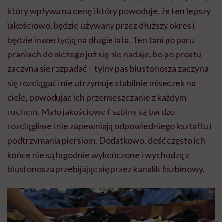
który wpływa na cenę i który powoduje, że ten lepszy
jakościowo, będzie używany przez dłuższy okres i
będzie inwestycją na długie lata. Ten tani po paru
praniach do niczego już się nie nadaje, bo po prostu
zaczyna się rozpadać – tylny pas biustonosza zaczyna
się rozciągać i nie utrzymuje stabilnie miseczek na
ciele, powodując ich przemieszczanie z każdym
ruchem. Mało jakościowe fiszbiny są bardzo
rozciągliwe i nie zapewniają odpowiedniego kształtu i
podtrzymania piersiom. Dodatkowo, dość często ich
końce nie są łagodnie wykończone i wychodzą z
biustonosza przebijając się przez kanalik fiszbinowy.