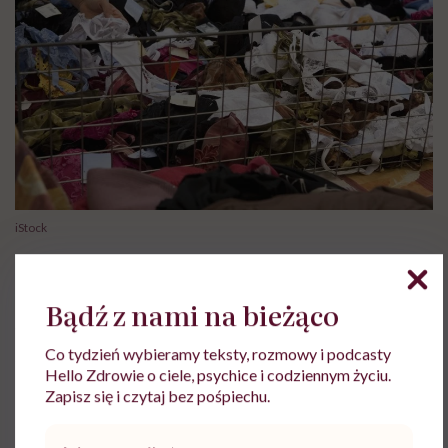
iStock
Kolejna sprawa to ograniczenia rozmiarowe. Oferta
Bądź z nami na bieżąco
na bazarze czy w sieciówce jest bardzo skąpa.
Wówczas często podejmujemy kompromis pomiędzy
Co tydzień wybieramy teksty, rozmowy i podcasty
tym, czego oczekuje nasze ciało a tym, co jest
Hello Zdrowie o ciele, psychice i codziennym życiu.
dostępne. Jeżeli wybierzemy się do sklepu, który
Zapisz się i czytaj bez pośpiechu.
zajmuje się brafittingiem, to mamy do wyboru szeroką
Adres