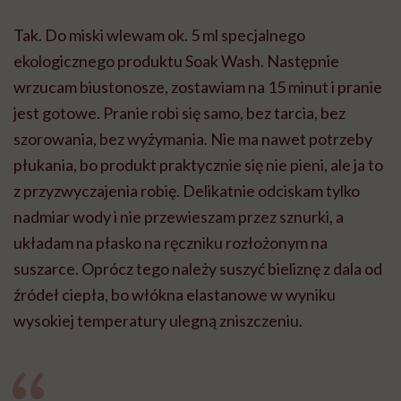
Tak. Do miski wlewam ok. 5 ml specjalnego
ekologicznego produktu Soak Wash. Następnie
wrzucam biustonosze, zostawiam na 15 minut i pranie
jest gotowe. Pranie robi się samo, bez tarcia, bez
szorowania, bez wyżymania. Nie ma nawet potrzeby
płukania, bo produkt praktycznie się nie pieni, ale ja to
z przyzwyczajenia robię. Delikatnie odciskam tylko
nadmiar wody i nie przewieszam przez sznurki, a
układam na płasko na ręczniku rozłożonym na
suszarce. Oprócz tego należy suszyć bieliznę z dala od
źródeł ciepła, bo włókna elastanowe w wyniku
wysokiej temperatury ulegną zniszczeniu.