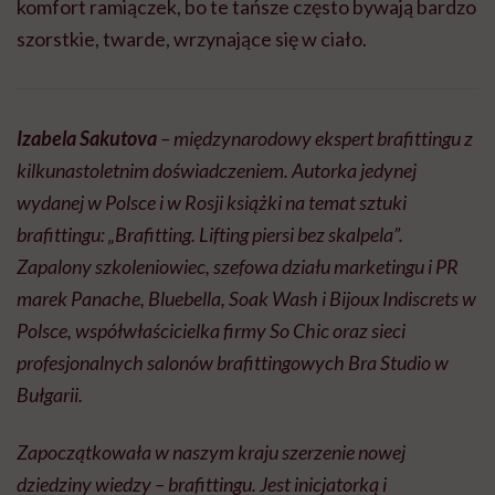
komfort ramiączek, bo te tańsze często bywają bardzo
szorstkie, twarde, wrzynające się w ciało.
Izabela Sakutova
– międzynarodowy ekspert brafittingu z
kilkunastoletnim doświadczeniem. Autorka jedynej
wydanej w Polsce i w Rosji książki na temat sztuki
brafittingu: „Brafitting. Lifting piersi bez skalpela”.
Zapalony szkoleniowiec, szefowa działu marketingu i PR
marek Panache, Bluebella, Soak Wash i Bijoux Indiscrets w
Polsce, współwłaścicielka firmy So Chic oraz sieci
profesjonalnych salonów brafittingowych Bra Studio w
Bułgarii.
Zapoczątkowała w naszym kraju szerzenie nowej
dziedziny wiedzy – brafittingu. Jest inicjatorką i