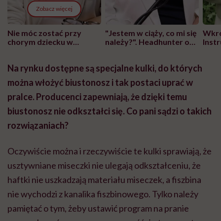
Zobacz więcej
Nie móc zostać przy
"Jestem w ciąży, co mi się
Wkró
chorym dziecku w
należy?". Headhunter o
Inst
szpitalu to tortura.
zmianie pokoleniowej u
atak
"Przeszkadzać w tym
kobiet w ciąży na rynku
wars
Na rynku dostępne są specjalne kulki, do których
może chyba tylko
pracy
eksp
głupota i brak
można włożyć biustonosz i tak postaci uprać w
wyobraźni"
pralce. Producenci zapewniają, że dzięki temu
biustonosz nie odkształci się. Co pani sądzi o takich
rozwiązaniach?
Oczywiście można i rzeczywiście te kulki sprawiają, że
usztywniane miseczki nie ulegają odkształceniu, że
haftki nie uszkadzają materiału miseczek, a fiszbina
nie wychodzi z kanalika fiszbinowego. Tylko należy
pamiętać o tym, żeby ustawić program na pranie