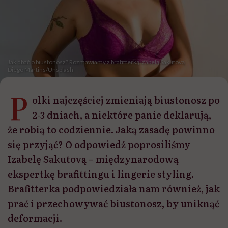
Jak dbać o biustonosz? Rozmawiamy z brafitterką Izabelą Sakutovą
Diego Martins/Unsplash
P
olki najczęściej zmieniają biustonosz po
2-3 dniach, a niektóre panie deklarują,
że robią to codziennie. Jaką zasadę powinno
się przyjąć? O odpowiedź poprosiliśmy
Izabelę Sakutovą – międzynarodową
ekspertkę brafittingu i lingerie styling.
Brafitterka podpowiedziała nam również, jak
prać i przechowywać biustonosz, by uniknąć
deformacji.