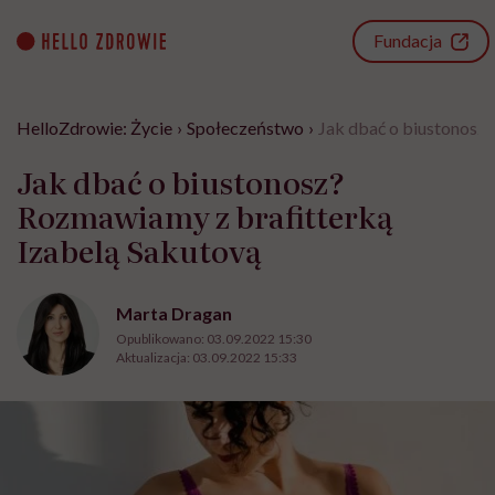
Go
to
Fundacja
content
HelloZdrowie: Życie
›
Społeczeństwo
›
Jak dbać o biustonosz
Jak dbać o biustonosz?
Rozmawiamy z brafitterką
Izabelą Sakutovą
Marta Dragan
Opublikowano:
03.09.2022 15:30
Aktualizacja:
03.09.2022 15:33