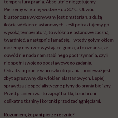
temperatura prania. Absolutnie nie gotujemy.
Pierzemy w letniej wodzie – do 30°C. Obwód
biustonosza wykonywany jest z materiału z dużą
ilością włókien elastanowych. Jeśli potraktujemy go
wysoką temperaturą, to włókna elastanowe zaczną
twardnieć, a następnie łamać się. I wtedy gołym okiem
możemy dostrzec wystające gumki, a to oznacza, że
obwód nie nada nam stabilnego podtrzymania, czyli
nie spełni swojego podstawowego zadania.
Odradzam pranie w proszku do prania, ponieważ jest
zbyt agresywny dla włókien elastanowych. Lepiej
sprawdzą się specjalistyczne płyny do prania bielizny.
Przed praniem warto zapiąć haftki, to uchroni
delikatne tkaniny i koronki przed zaciągnięciami.
Rozumiem, że pani pierze ręcznie?