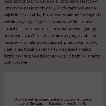
nasz biustonosz nie nadaje się już do użycia jest zbyt
luźny tylny pas jego obwodu. Kiedy zapinamy go na
najciaśniejszą haftkę, bo z czasem nam się rozciągnął i
widzimy wystające gumki, oznacza, że biustonosz
stracił elastyczność i nie zapewnia już wymaganego
podtrzymania. W rezultacie nie utrzymuje stabilnie
miseczek na ciele, powodując ich przesuwanie się w
ciągu dnia. Kolejne sygnały to przebicie kanalika
fiszbinowego powodującego wyjście fiszbiny, a także
wyblakły kolor.
Do wyświetlenia tego materiału z zewnętrznego
serwisu (Instagram, Facebook, YouTube, itp.)