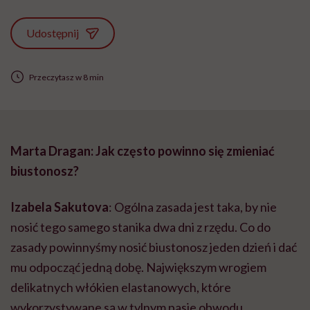
Udostępnij
Przeczytasz w 8 min
Marta Dragan: Jak często powinno się zmieniać
biustonosz?
Izabela Sakutova
: Ogólna zasada jest taka, by nie
nosić tego samego stanika dwa dni z rzędu. Co do
zasady powinnyśmy nosić biustonosz jeden dzień i dać
mu odpocząć jedną dobę. Największym wrogiem
delikatnych włókien elastanowych, które
wykorzystywane są w tylnym pasie obwodu