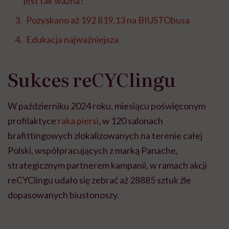
jest tak ważna?
Pozyskano aż 192 819,13 na BIUSTObusa
Edukacja najważniejsza
Sukces reCYClingu
W październiku 2024 roku, miesiącu poświęconym
profilaktyce
raka piersi
, w 120 salonach
brafittingowych zlokalizowanych na terenie całej
Polski, współpracujących z marką Panache,
strategicznym partnerem kampanii, w ramach akcji
reCYClingu udało się zebrać aż 28885 sztuk źle
dopasowanych biustonoszy.