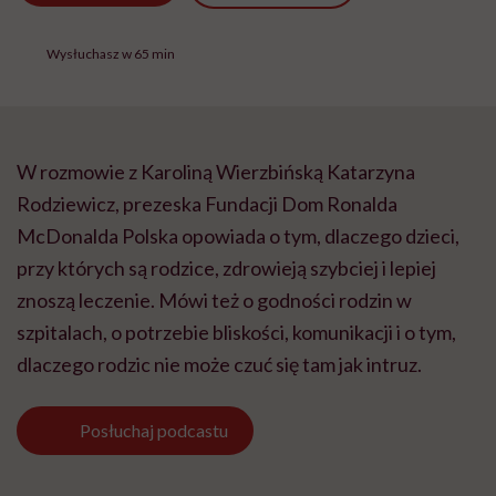
Wysłuchasz w 65 min
W rozmowie z Karoliną Wierzbińską Katarzyna
Rodziewicz, prezeska Fundacji Dom Ronalda
McDonalda Polska opowiada o tym, dlaczego dzieci,
przy których są rodzice, zdrowieją szybciej i lepiej
znoszą leczenie. Mówi też o godności rodzin w
szpitalach, o potrzebie bliskości, komunikacji i o tym,
dlaczego rodzic nie może czuć się tam jak intruz.
Posłuchaj
podcastu