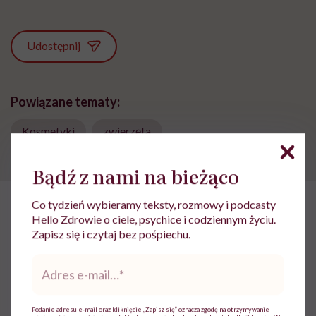
Udostępnij
Powiązane tematy:
Kosmetyki
zwierzęta
Bądź z nami na bieżąco
Co tydzień wybieramy teksty, rozmowy i podcasty
Hello Zdrowie o ciele, psychice i codziennym życiu.
HelloZdrowie: Życie
›
Praca
›
Osa Johnson: „Nie mogę się docz
Zapisz się i czytaj bez pośpiechu.
Osa Johnson: „Nie mogę się
Adres
doczekać powrotu do dżungli.
e-
mail
*
Wolę być tam”
Podanie adresu e-mail oraz kliknięcie „Zapisz się” oznacza zgodę na otrzymywanie