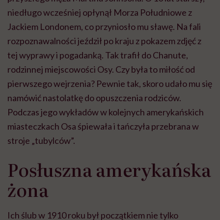
niedługo wcześniej opłynął Morza Południowe z
Jackiem Londonem, co przyniosło mu sławę. Na fali
rozpoznawalności jeździł po kraju z pokazem zdjęć z
tej wyprawy i pogadanką. Tak trafił do Chanute,
rodzinnej miejscowości Osy. Czy była to miłość od
pierwszego wejrzenia? Pewnie tak, skoro udało mu się
namówić nastolatkę do opuszczenia rodziców.
Podczas jego wykładów w kolejnych amerykańskich
miasteczkach Osa śpiewała i tańczyła przebrana w
stroje „tubylców”.
Posłuszna amerykańska
żona
Ich ślub w 1910 roku był początkiem nie tylko