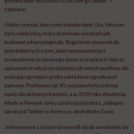
gotowa zabić wszystko, co zacznie go zabijać” –
napisano.
Gdyby oceniać obecnymi standardami, Osa Johnson
była celebrytką, która doskonale wiedziała jak
budować własną legendę. Regularnie pisywała do
pism kobiecych o tym, jakim wyzwaniem jest
prowadzenie przytulnego domu w tropikach i dziczy,
opisywała trudy przyrządzania zdrowych posiłków dla
pracującego męża i próby zakładania ogrodu pod
palmami. Pod koniec lat 30. uważana była za ikonę
mody dla aktywnych kobiet, a w 1939 roku Akademia
Mody w Nowym Jorku uznała ją za jedną z „najlepiej
ubranych” kobiet w Ameryce, obok Bette Davis.
Johnsonowie z czasem przesiedli się do samolotów, by