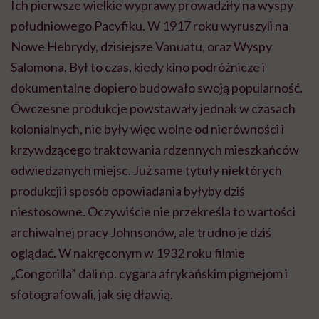
Ich pierwsze wielkie wyprawy prowadziły na wyspy
południowego Pacyfiku. W 1917 roku wyruszyli na
Nowe Hebrydy, dzisiejsze Vanuatu, oraz Wyspy
Salomona. Był to czas, kiedy kino podróżnicze i
dokumentalne dopiero budowało swoją popularność.
Ówczesne produkcje powstawały jednak w czasach
kolonialnych, nie były więc wolne od nierówności i
krzywdzącego traktowania rdzennych mieszkańców
odwiedzanych miejsc. Już same tytuły niektórych
produkcji i sposób opowiadania byłyby dziś
niestosowne. Oczywiście nie przekreśla to wartości
archiwalnej pracy Johnsonów, ale trudno je dziś
oglądać. W nakręconym w 1932 roku filmie
„Congorilla” dali np. cygara afrykańskim pigmejom i
sfotografowali, jak się dławią.