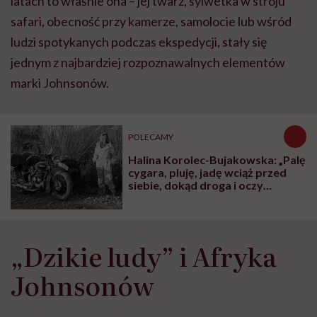
latach to właśnie ona – jej twarz, sylwetka w stroju
safari, obecność przy kamerze, samolocie lub wśród
ludzi spotykanych podczas ekspedycji, stały się
jednym z najbardziej rozpoznawalnych elementów
marki Johnsonów.
POLECAMY
Halina Korolec-Bujakowska: „Palę
cygara, pluję, jadę wciąż przed
siebie, dokąd droga i oczy
poniosą”
„Dzikie ludy” i Afryka
Johnsonów