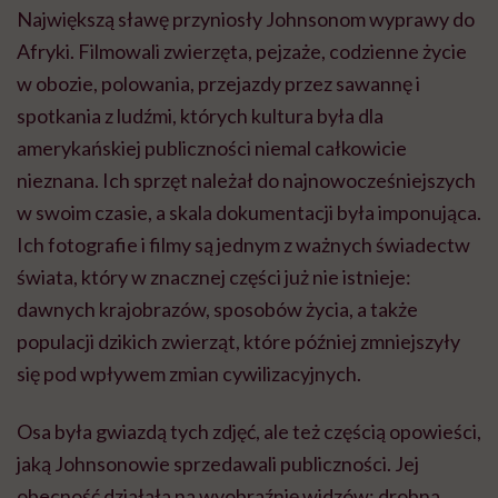
Największą sławę przyniosły Johnsonom wyprawy do
Afryki. Filmowali zwierzęta, pejzaże, codzienne życie
w obozie, polowania, przejazdy przez sawannę i
spotkania z ludźmi, których kultura była dla
amerykańskiej publiczności niemal całkowicie
nieznana. Ich sprzęt należał do najnowocześniejszych
w swoim czasie, a skala dokumentacji była imponująca.
Ich fotografie i filmy są jednym z ważnych świadectw
świata, który w znacznej części już nie istnieje:
dawnych krajobrazów, sposobów życia, a także
populacji dzikich zwierząt, które później zmniejszyły
się pod wpływem zmian cywilizacyjnych.
Osa była gwiazdą tych zdjęć, ale też częścią opowieści,
jaką Johnsonowie sprzedawali publiczności. Jej
obecność działała na wyobraźnię widzów: drobna