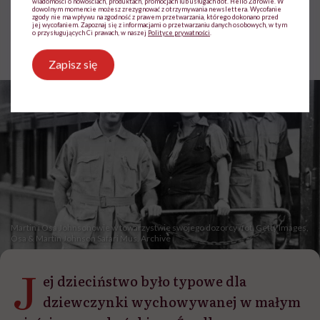
wiadomości o nowościach, produktach, promocjach lub usługach dot. Hello Zdrowie. W
dowolnym momencie możesz zrezygnować z otrzymywania newslettera. Wycofanie
zgody nie ma wpływu na zgodność z prawem przetwarzania, którego dokonano przed
Jolanta Pawnik
jej wycofaniem. Zapoznaj się z informacjami o przetwarzaniu danych osobowych, w tym
o przysługujących Ci prawach, w naszej
Polityce prywatności
.
Opublikowano:
10.07.2026 13:15
Aktualizacja:
22.07.2026 11:34
Zapisz się
Martin i Osa Johnsonowie w towarzystwie swojego dozorcy /fot. Getty Images,
Osa & Martin Johnson Safari Mus. Archive
J
ej dzieciństwo było typowe dla
dziewczynki wychowywanej w małym