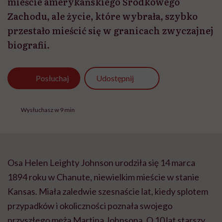
mieście amerykańskiego Środkowego
Zachodu, ale życie, które wybrała, szybko
przestało mieścić się w granicach zwyczajnej
biografii.
Udostępnij
Posłuchaj
Wysłuchasz w 9 min
Osa Helen Leighty Johnson urodziła się 14 marca
1894 roku w Chanute, niewielkim mieście w stanie
Kansas. Miała zaledwie szesnaście lat, kiedy splotem
przypadków i okoliczności poznała swojego
przyszłego męża Martina Johnsona. O 10 lat starszy,