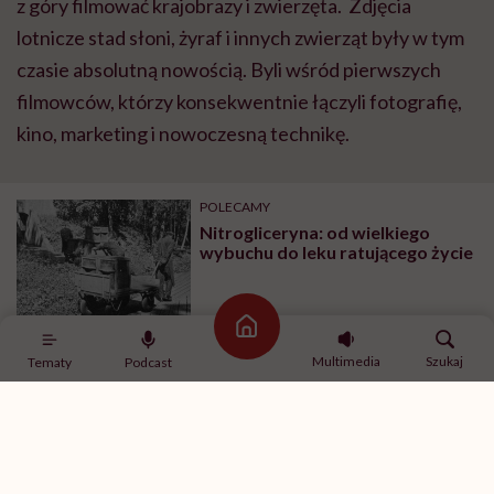
z góry filmować krajobrazy i zwierzęta. Zdjęcia
lotnicze stad słoni, żyraf i innych zwierząt były w tym
czasie absolutną nowością. Byli wśród pierwszych
filmowców, którzy konsekwentnie łączyli fotografię,
kino, marketing i nowoczesną technikę.
POLECAMY
Nitrogliceryna: od wielkiego
wybuchu do leku ratującego życie
Strona główna
Multimedia
Szukaj
Tematy
Podcast
Na straży wspólnej
legendy