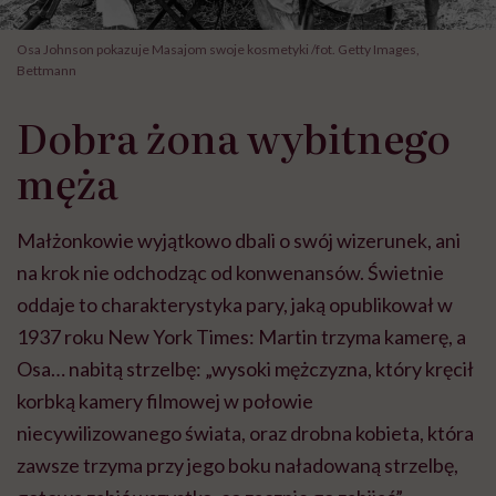
Osa Johnson pokazuje Masajom swoje kosmetyki /fot. Getty Images,
Bettmann
Dobra żona wybitnego
męża
Małżonkowie wyjątkowo dbali o swój wizerunek, ani
na krok nie odchodząc od konwenansów. Świetnie
oddaje to charakterystyka pary, jaką opublikował w
1937 roku New York Times: Martin trzyma kamerę, a
Osa… nabitą strzelbę: „wysoki mężczyzna, który kręcił
korbką kamery filmowej w połowie
niecywilizowanego świata, oraz drobna kobieta, która
zawsze trzyma przy jego boku naładowaną strzelbę,