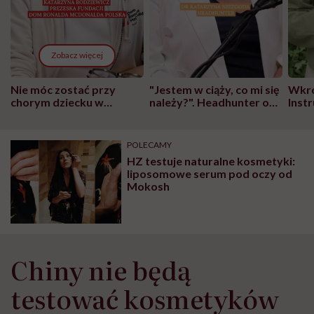
Zobacz więcej
Nie móc zostać przy
"Jestem w ciąży, co mi się
Wkró
chorym dziecku w
należy?". Headhunter o
Inst
szpitalu to tortura.
zmianie pokoleniowej u
atak
"Przeszkadzać w tym
kobiet w ciąży na rynku
wars
może chyba tylko
pracy
eksp
POLECAMY
głupota i brak
HZ testuje naturalne kosmetyki:
wyobraźni"
liposomowe serum pod oczy od
Mokosh
Chiny nie będą
testować kosmetyków