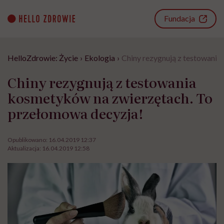
Go
to
Fundacja
content
HelloZdrowie: Życie
›
Ekologia
›
Chiny rezygnują z testowani
Chiny rezygnują z testowania
kosmetyków na zwierzętach. To
przełomowa decyzja!
Opublikowano:
16.04.2019 12:37
Aktualizacja:
16.04.2019 12:58