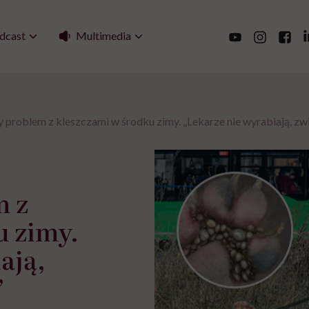
Multimedia
dcast
 problem z kleszczami w środku zimy. „Lekarze nie wyrabiają, zw
m z
u zimy.
ają,
”