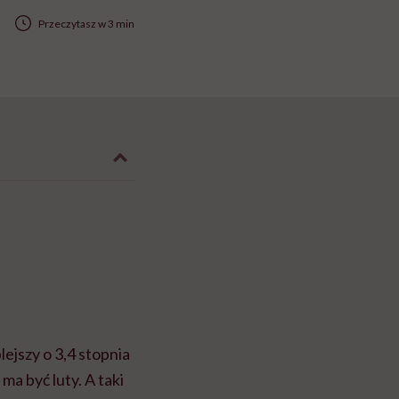
Przeczytasz w 3 min
ejszy o 3,4 stopnia
ma być luty. A taki