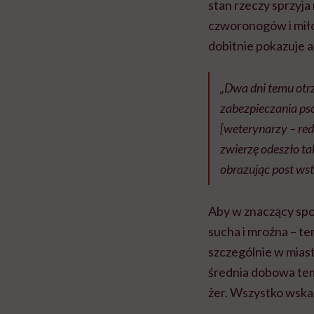
stan rzeczy sprzyja
czworonogów i miłoś
dobitnie pokazuje a
„Dwa dni temu otr
zabezpieczania ps
[weterynarzy – red
zwierzę odeszło ta
obrazując post wst
Aby w znaczący spo
sucha i mroźna – te
szczególnie w miasta
średnia dobowa temp
żer. Wszystko wskaz