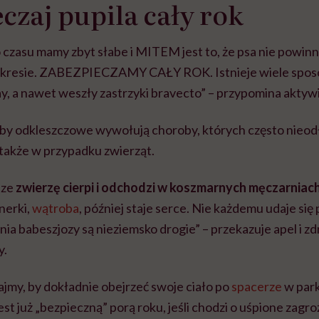
czaj pupila cały rok
czasu mamy zbyt słabe i MITEM jest to, że psa nie powinn
okresie. ZABEZPIECZAMY CAŁY ROK. Istnieje wiele sposo
ay, a nawet weszły zastrzyki bravecto” – przypomina aktyw
oby odkleszczowe wywołują choroby, których często nie
 także w przypadku zwierząt.
sze
zwierzę cierpi i odchodzi w koszmarnych męczarniac
 nerki,
wątroba
, później staje serce. Nie każdemu udaje si
czenia babeszjozy są nieziemsko drogie” – przekazuje apel 
y.
jmy, by dokładnie obejrzeć swoje ciało po
spacerze
w parku
est już „bezpieczną” porą roku, jeśli chodzi o uśpione zagr