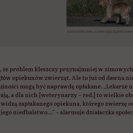
Jest środek zimy, a zwierzęta są atakowan
 że problem kleszczy przynajmniej w zimowych
głów opiekunów zwierząt. Ale to już od dawna ni
zujności mogą być naprawdę opłakane. „Lekarze n
ją, a dla nich [weterynarzy – red.] to wielkie ob
 widzą zapłakanego opiekuna, którego zwierzę o
jego niedbalstwo…” – alarmuje działaczka społe