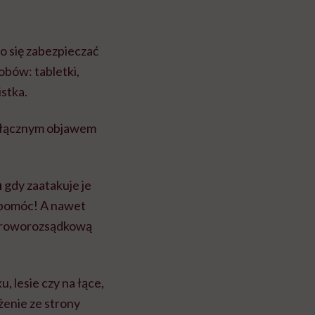
o się zabezpieczać
bów: tabletki,
istka.
odłącznym objawem
h
gdy zaatakuje je
ę pomóc! A nawet
i zdroworozsądkową
, lesie czy na łące,
ożenie ze strony