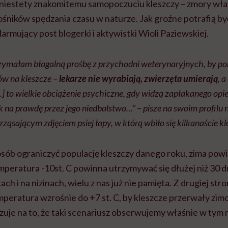
 niestety znakomitemu samopoczuciu kleszczy – zmory właś
ników spędzania czasu w naturze. Jak groźne potrafią być
larmujący post blogerki i aktywistki Wioli Paziewskiej.
zymałam błagalną prośbę z przychodni weterynaryjnych, by po
ów na kleszcze –
lekarze nie wyrabiają, zwierzęta umierają
, a
.] to wielkie obciążenie psychiczne, gdy widzą zapłakanego opi
k na prawdę przez jego niedbalstwo…” – pisze na swoim profilu
rząsającym zdjęciem psiej łapy, w którą wbiło się kilkanaście kl
sób ograniczyć populację kleszczy danego roku, zima pow
mperatura -10st. C powinna utrzymywać się dłużej niż 30 dn
ch i na nizinach, wielu z nas już nie pamięta. Z drugiej str
eratura wzrośnie do +7 st. C, by kleszcze przerwały zimo
uje na to, że taki scenariusz obserwujemy właśnie w tym 