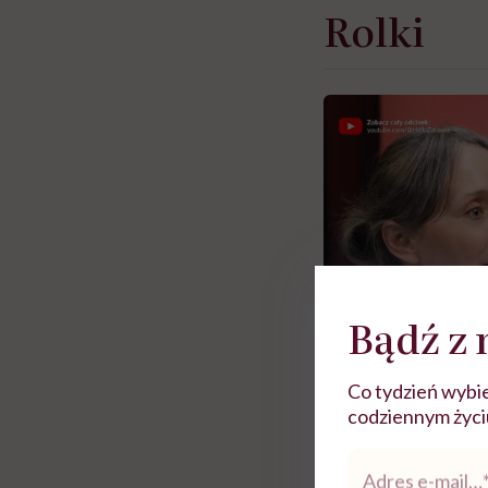
Rolki
Bądź z 
Co tydzień wybie
codziennym życiu.
Zobacz więce
Adres
e-