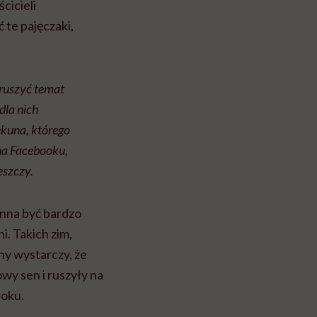
cicieli
 te pajęczaki,
ruszyć temat
 dla nich
ekuna, którego
 na Facebooku,
eszczy.
inna być bardzo
i. Takich zim,
ony wystarczy, że
wy sen i ruszyły na
roku.