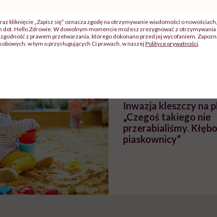
zy
"Jestem w ciąży, co mi się
Wkrótce nowa "
raz kliknięcie „Zapisz się” oznacza zgodę na otrzymywanie wiadomości o nowościach
ch dot. Hello Zdrowie. W dowolnym momencie możesz zrezygnować z otrzymywania 
szpitalu
należy?". Headhunter o
Instrukcja". Tym 
zgodność z prawem przetwarzania, którego dokonano przed jej wycofaniem. Zapoznaj
szkadzać
zmianie pokoleniowej u
atakach paniki. Z
sobowych, w tym o przysługujących Ci prawach, w naszej
Polityce prywatności
.
tylko
kobiet w ciąży na rynku
warsztat pacjen
braźni"
pracy
ekspercki
POLECAMY
Inwazja kleszczy na p
„Czegoś takiego nie
przerabialiśmy. Kłęb
piaskownicy”