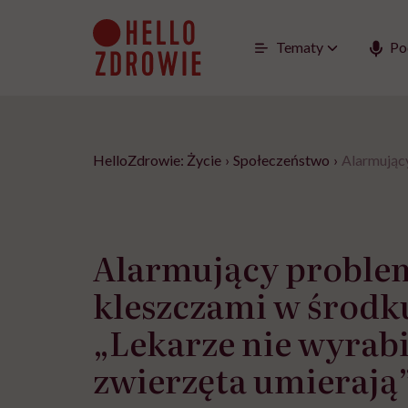
Go
to
content
Tematy
Po
HelloZdrowie: Życie
›
Społeczeństwo
›
Alarmujący
Alarmujący proble
kleszczami w środk
„Lekarze nie wyrabi
zwierzęta umierają