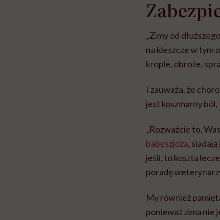
Zabezpie
„Zimy od dłuższego 
na kleszcze w tym 
krople, obroże, spr
I zauważa, że chor
jest koszmarny ból,
„Rozważcie to, Wa
babeszjoza
, siadają
jeśli, to koszta le
poradę weterynarz
My również pamięta
ponieważ zima nie j