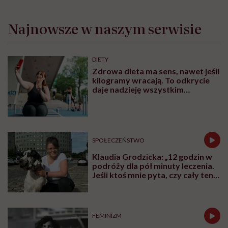
Najnowsze w naszym serwisie
DIETY
Zdrowa dieta ma sens, nawet jeśli
kilogramy wracają. To odkrycie
daje nadzieję wszystkim
walczącym z efektem jo-jo
SPOŁECZEŃSTWO
Klaudia Grodzicka: „12 godzin w
podróży dla pół minuty leczenia.
Jeśli ktoś mnie pyta, czy cały ten
trud ma sens, bez wahania
odpowiadam: 'tak’”
FEMINIZM