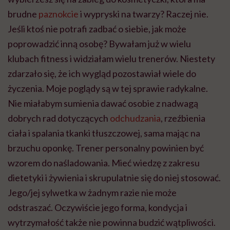
brudne
paznokcie
i wypryski na twarzy? Raczej nie.
Jeśli ktoś nie potrafi zadbać o siebie, jak może
poprowadzić inną osobę? Bywałam już w wielu
klubach fitness i widziałam wielu trenerów. Niestety
zdarzało się, że ich wygląd pozostawiał wiele do
życzenia. Moje poglądy są w tej sprawie radykalne.
Nie miałabym sumienia dawać osobie z nadwagą
dobrych rad dotyczących
odchudzania
, rzeźbienia
ciała i spalania tkanki tłuszczowej, sama mając na
brzuchu oponkę. Trener personalny powinien być
wzorem do naśladowania. Mieć wiedzę z zakresu
dietetyki i żywienia i skrupulatnie się do niej stosować.
Jego/jej sylwetka w żadnym razie nie może
odstraszać. Oczywiście jego forma, kondycja i
wytrzymałość także nie powinna budzić wątpliwości.