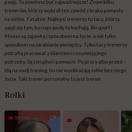
pasję. To powinno być najważniejsze! Znam kilku
trenerów, którzy wybrali ten zawód z braku pomysłu
na siebie. Fatalnie. Najlepsi trenerzy to tacy, którzy
zajęli się tym, bo naprawdę to kochają. Bo sport i
fitness są zajawką i sposobem na życie, a nie tylko
sposobem na zarabianie pieniędzy. Tylko tacy trenerzy
potrafią pracować z klientem i rozumieją jego
potrzeby. Są cierpliwi i pomocni. Po pracy albo przed –
idą na swój trening, bo nie wyobrażają sobie bez niego
życia. Taki trener personalny to jest trener.
Rolki