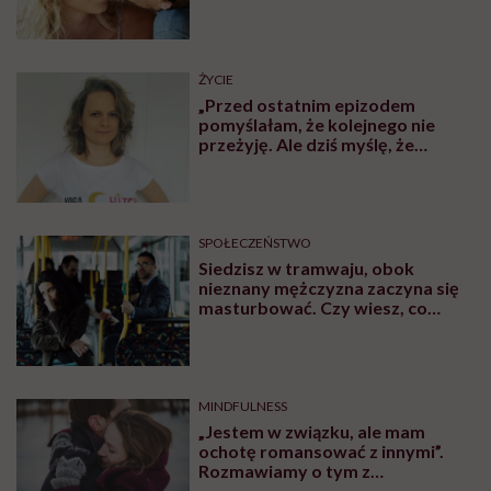
ŻYCIE
„Przed ostatnim epizodem
pomyślałam, że kolejnego nie
przeżyję. Ale dziś myślę, że
przeżyję, tylko wcześniej pójdę
po pomoc”. Alicja o wychodzeniu z
depresji
SPOŁECZEŃSTWO
Siedzisz w tramwaju, obok
nieznany mężczyzna zaczyna się
masturbować. Czy wiesz, co
robić?
MINDFULNESS
„Jestem w związku, ale mam
ochotę romansować z innymi”.
Rozmawiamy o tym z
psychologiem