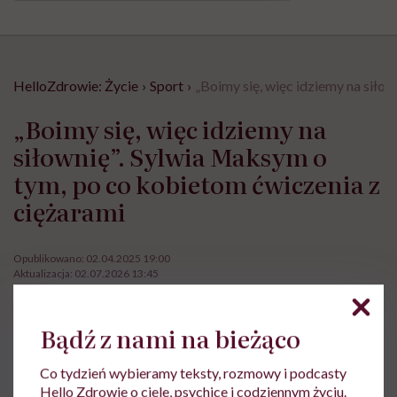
HelloZdrowie: Życie
›
Sport
›
„Boimy się, więc idziemy na siło
„Boimy się, więc idziemy na
siłownię”. Sylwia Maksym o
tym, po co kobietom ćwiczenia z
ciężarami
Opublikowano:
02.04.2025 19:00
Aktualizacja:
02.07.2026 13:45
Bądź z nami na bieżąco
Co tydzień wybieramy teksty, rozmowy i podcasty
Hello Zdrowie o ciele, psychice i codziennym życiu.