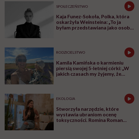
SPOŁECZEŃSTWO
Kaja Funez-Sokoła, Polka, która
oskarżyła Weinsteina: „To ja
byłam przedstawiana jako osoba,
która musi się bronić”
RODZICIELSTWO
Kamila Kamińska o karmieniu
piersią swojej 5-letniej córki: „W
jakich czasach my żyjemy, że
naturalne sprawy musimy
normalizować?”
EKOLOGIA
Stworzyła narzędzie, które
wystawia ubraniom ocenę
toksyczności. Romina Roman
tłumaczy, co plastik robi z naszą
skórą