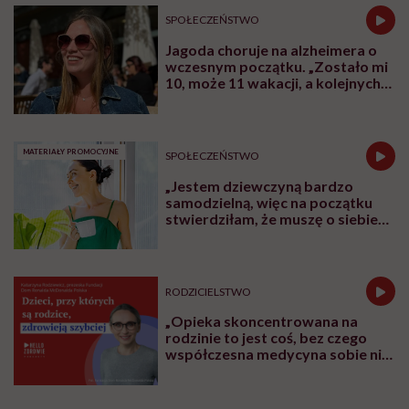
SPOŁECZEŃSTWO
Jagoda choruje na alzheimera o
wczesnym początku. „Zostało mi
10, może 11 wakacji, a kolejnych
nie będę już świadoma”
MATERIAŁY PROMOCYJNE
SPOŁECZEŃSTWO
„Jestem dziewczyną bardzo
samodzielną, więc na początku
stwierdziłam, że muszę o siebie
zadbać”. Emilia Pobiedzińska o
słodko-gorzkim doświadczeniu
menopauzy
RODZICIELSTWO
„Opieka skoncentrowana na
rodzinie to jest coś, bez czego
współczesna medycyna sobie nie
poradzi”