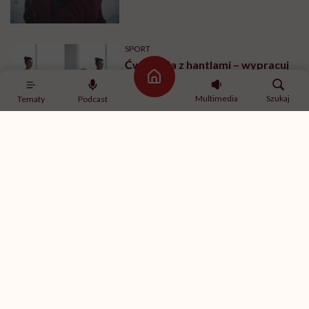
SPORT
Ćwiczenia z hantlami – wypracuj
smukłe ramiona
Strona główna
Multimedia
Szukaj
Tematy
Podcast
SPOŁECZEŃSTWO
„Co miałaś na sobie?”. Wystawa,
która prezentuje ubrania, jakie
miały na sobie ofiary gwałtu w
momencie napaści
SPORT
Ćwiczenia na brzuch na drążku –
ćwiczenia na boki brzucha