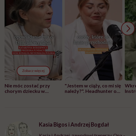
Zobacz więcej
Nie móc zostać przy
"Jestem w ciąży, co mi się
Wkró
chorym dziecku w
należy?". Headhunter o
Inst
szpitalu to tortura.
zmianie pokoleniowej u
atak
"Przeszkadzać w tym
kobiet w ciąży na rynku
wars
może chyba tylko
pracy
eksp
głupota i brak
wyobraźni"
Kasia Bigos i Andrzej Bogdał
Kasia i Andrzej, zawodowi trenerzy. Ona –