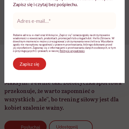
Zapisz się i czytaj bez pośpiechu.
Adres
e-
mail
*
Podanie adresu e-mail oraz kliknięcie „Zapisz się” oznacza zgodę na otrzymywanie
wiadomości o nowościach, produktach, promocjach lub usługach dot. Hello Zdrowie. W
dowolnym momencie możesz zrezygnować z otrzymywania newslettera. Wycofanie
zgody nie ma wpływu na zgodność z prawem przetwarzania, którego dokonano przed
jej wycofaniem. Zapoznaj się z informacjami o przetwarzaniu danych osobowych, w tym
o przysługujących Ci prawach, w naszej
Polityce prywatności
.
„No, poszłabym na tę siłownię, ale się boję.
Zapisz się
Poszłabym, ale nie mam butów”. Znacie te
wymówki przytoczone przez Sylwię
Maksym? Pewnie tak. Dietetyczka sportowa
przekonuje, że warto zapomnieć o
wszystkich „ale”, bo trening siłowy jest dla
kobiet szalenie ważny.
Udostępnij
Posłuchaj