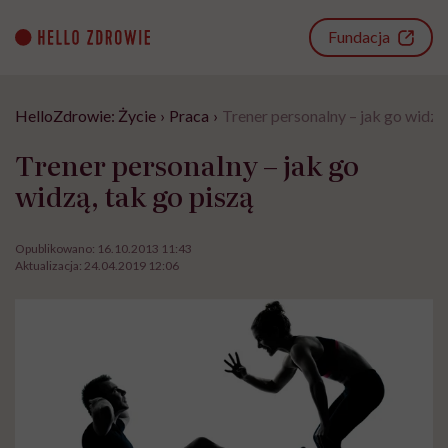
Go
to
Fundacja
content
HelloZdrowie: Życie
›
Praca
›
Trener personalny – jak go widzą,
Trener personalny – jak go
widzą, tak go piszą
Opublikowano:
16.10.2013 11:43
Aktualizacja:
24.04.2019 12:06