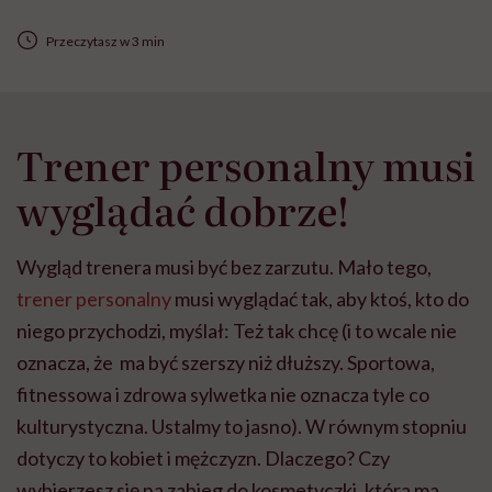
Przeczytasz w 3 min
Trener personalny musi
wyglądać dobrze!
Wygląd trenera musi być bez zarzutu. Mało tego,
trener personalny
musi wyglądać tak, aby ktoś, kto do
niego przychodzi, myślał: Też tak chcę (i to wcale nie
oznacza, że ma być szerszy niż dłuższy. Sportowa,
fitnessowa i zdrowa sylwetka nie oznacza tyle co
kulturystyczna. Ustalmy to jasno). W równym stopniu
dotyczy to kobiet i mężczyzn. Dlaczego? Czy
wybierzesz się na zabieg do kosmetyczki, która ma