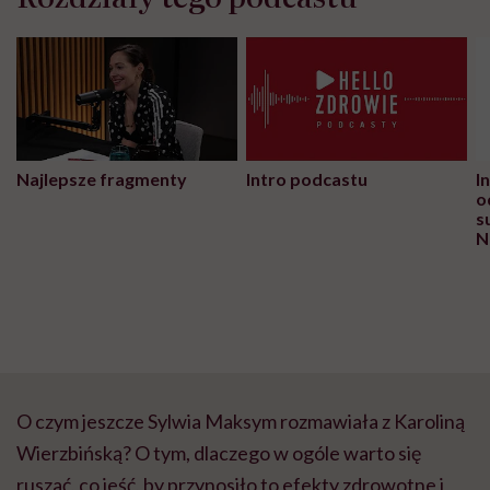
Najlepsze fragmenty
Intro podcastu
I
o
s
N
O czym jeszcze Sylwia Maksym rozmawiała z Karoliną
Wierzbińską? O tym, dlaczego w ogóle warto się
ruszać, co jeść, by przynosiło to efekty zdrowotne i