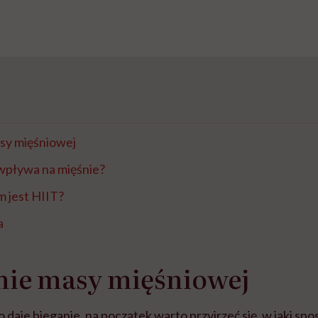
sy mięśniowej
 wpływa na mięśnie?
m jest HIIT?
a
ie masy mięśniowej
 daje bieganie, na początek warto przyjrzeć się, w jaki sp