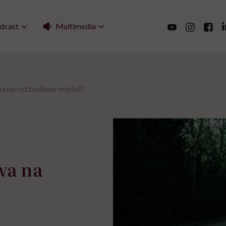
Multimedia
dcast
wa na rozbudowę mięśni?
wa na