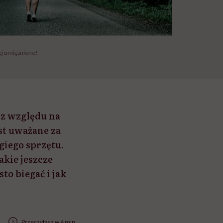
iej umięśnione!
ez względu na
st uważane za
giego sprzętu.
akie jeszcze
to biegać i jak
Przeczytasz w 4 min