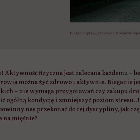
Bieganie sprawi, że twoje ciało będzie lep
e! Aktywność fizyczna jest zalecana każdemu – b
drowia można żyć zdrowo i aktywnie. Bieganie je
tkich – nie wymaga przygotowań czy zakupu dro
ć ogólną kondycję i zmniejszyć poziom stresu. J
powinny nas przekonać do tej dyscypliny, jak częs
a na mięśnie?