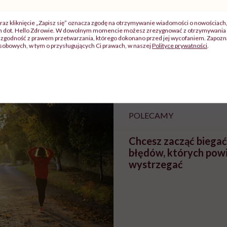
j
raz kliknięcie „Zapisz się” oznacza zgodę na otrzymywanie wiadomości o nowościach
ch dot. Hello Zdrowie. W dowolnym momencie możesz zrezygnować z otrzymywania 
zgodność z prawem przetwarzania, którego dokonano przed jej wycofaniem. Zapoznaj
sobowych, w tym o przysługujących Ci prawach, w naszej
Polityce prywatności
.
zy
"Jestem w ciąży, co mi się
Wkrótce nowa "
szpitalu
należy?". Headhunter o
Instrukcja". Tym 
szkadzać
zmianie pokoleniowej u
atakach paniki. Z
tylko
kobiet w ciąży na rynku
warsztat pacjen
braźni"
pracy
ekspercki
POLECAMY
Chcesz zacząć biegać
błędów, których powi
wystrzegać