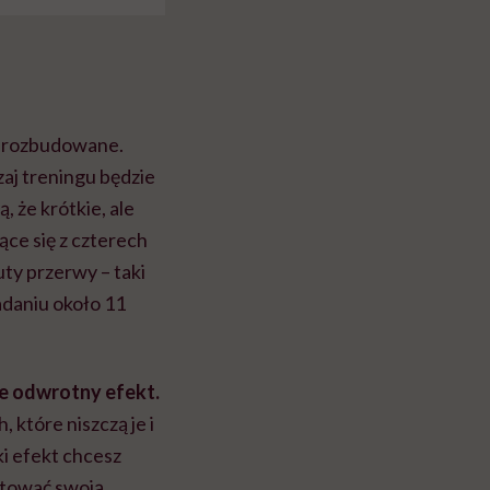
ć rozbudowane.
zaj treningu będzie
 że krótkie, ale
ące się z czterech
ty przerwy – taki
adaniu około 11
je odwrotny efekt.
które niszczą je i
ki efekt chcesz
łtować swoją