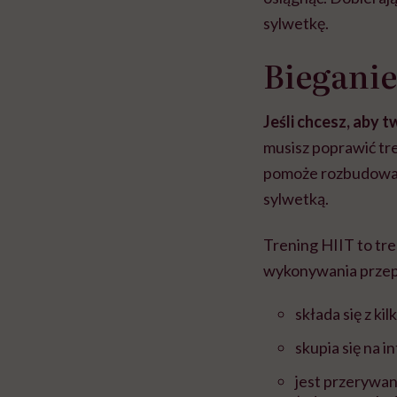
sylwetkę.
Bieganie
Jeśli chcesz, aby 
musisz poprawić tr
pomoże rozbudować 
sylwetką.
Trening HIIT to tr
wykonywania przepl
składa się z ki
skupia się na 
jest przerywan