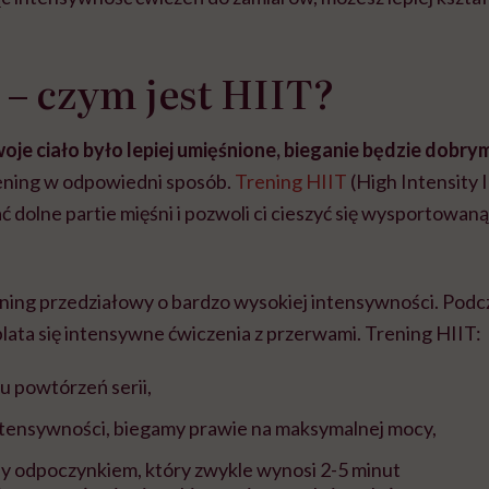
 – czym jest HIIT?
twoje ciało było lepiej umięśnione, bieganie będzie dob
ening w odpowiedni sposób.
Trening HIIT
(High Intensity I
dolne partie mięśni i pozwoli ci cieszyć się wysportowaną
ening przedziałowy o bardzo wysokiej intensywności. Podc
ata się intensywne ćwiczenia z przerwami. Trening HIIT:
lku powtórzeń serii,
intensywności, biegamy prawie na maksymalnej mocy,
y odpoczynkiem, który zwykle wynosi 2-5 minut