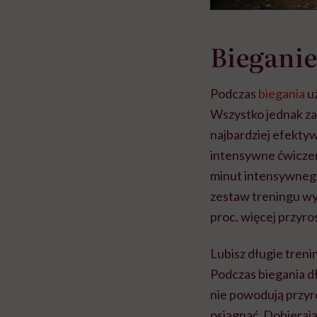
Bieganie
Podczas
biegania
uż
Wszystko jednak zal
najbardziej efekty
intensywne ćwiczeni
minut intensywnego
zestaw treningu wy
proc. więcej przyr
Lubisz długie treni
Podczas biegania d
nie powodują przyro
osiągnąć. Dobieraj