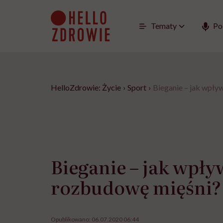
Go
to
content
Tematy
Po
HelloZdrowie: Życie
›
Sport
›
Bieganie – jak wpły
Bieganie – jak wpły
rozbudowę mięśni?
Opublikowano:
06.07.2020 06:44