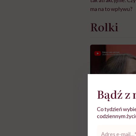
ma na to wpływu?
Rolki
Bądź z 
Co tydzień wybie
codziennym życiu.
Adres
e-