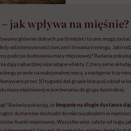
 – jak wpływa na mięśnie?
ywamy głównie dolnych partii mięśni i to one mogą zosta
eży od intensywności ćwiczeń i trwania treningu. Jaki rod
wny podczas budowania masy mięśniowej? Badania pokazują,
a dają najbardziej miarodajne efekty. Cztery serie składaj
 biegu prawie na maksymalnej mocy, a następnie trzy minu
konywany przez 10 tygodni dał grupie biorącej udział w b
ostu masy mięśniowej w porównaniu do grupy kontrolnej.
ngi? Badania pokazują, że
bieganie na długie dystanse da
ługich dystansów dochodzi do mikrouszkodzeń w mięśniach, 
stów tkanki mięśniowej. Wszystko więc zależy od tego, ja
ąc intensywność ćwiczeń do zamiarów, możesz lepiej kszta