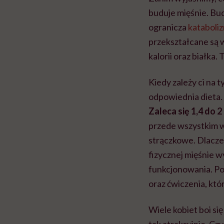
buduje mięśnie. Bu
ogranicza
kataboli
przekształcane są 
kalorii oraz białka
Kiedy zależy ci na 
odpowiednia dieta.
Zaleca się 1,4 do 
przede wszystkim w d
strączkowe. Dlacze
fizycznej mięśnie w
funkcjonowania. Po
oraz ćwiczenia, któr
Wiele kobiet boi si
tak atrakcyjnie. C