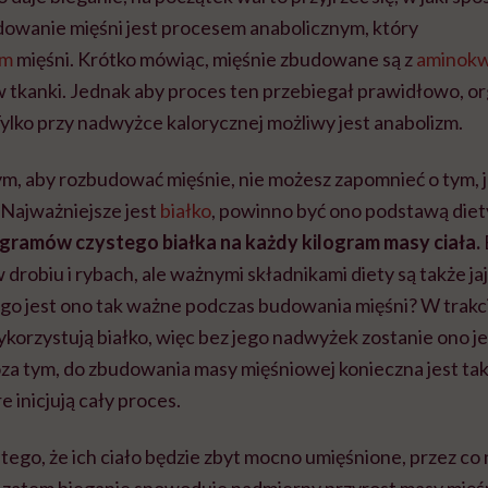
dowanie mięśni jest procesem anabolicznym, który
zm
mięśni. Krótko mówiąc, mięśnie zbudowane są z
aminok
w tkanki. Jednak aby proces ten przebiegał prawidłowo, o
. Tylko przy nadwyżce kalorycznej możliwy jest anabolizm.
tym, aby rozbudować mięśnie, nie możesz zapomnieć o tym, 
 Najważniejsze jest
białko
, powinno być ono podstawą diety
2 gramów czystego białka na każdy kilogram masy ciała.
robiu i rybach, ale ważnymi składnikami diety są także jajk
go jest ono tak ważne podczas budowania mięśni? W trakc
ykorzystują białko, więc bez jego nadwyżek zostanie ono je
za tym, do zbudowania masy mięśniowej konieczna jest tak
e inicjują cały proces.
ę tego, że ich ciało będzie zbyt mocno umięśnione, przez co
zy zatem bieganie spowoduje nadmierny przyrost masy mięś