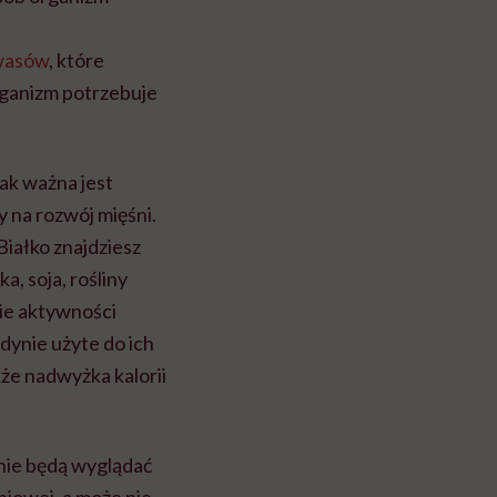
wasów
, które
rganizm potrzebuje
jak ważna jest
 na rozwój mięśni.
Białko znajdziesz
a, soja, rośliny
ie aktywności
dynie użyte do ich
że nadwyżka kalorii
 nie będą wyglądać
niowej, a może nie