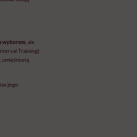
rym wyborem
, ale
nterval Training)
, umięśnioną
zas jego