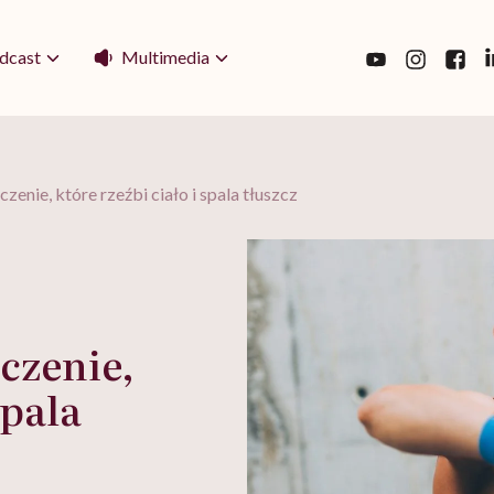
Multimedia
dcast
zenie, które rzeźbi ciało i spala tłuszcz
iczenie,
spala