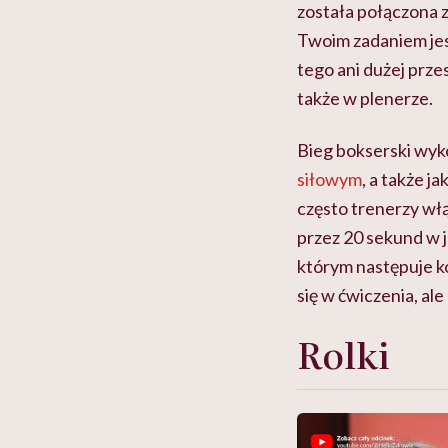
została połączona 
Twoim zadaniem jes
tego ani dużej prze
także w plenerze.
Bieg bokserski wyk
siłowym
, a także 
często trenerzy wł
przez 20 sekund w 
którym następuje k
się w ćwiczenia, al
Rolki