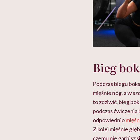
Bieg bok
Podczas biegu boks
mięśnie nóg, a w sz
to zdziwić, bieg b
podczas ćwiczenia b
odpowiednio
mięśn
Z kolei mięśnie głęb
czemu nie garbisz s