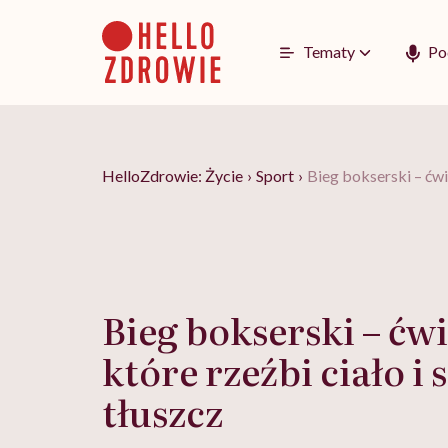
Go
to
content
Tematy
Po
HelloZdrowie: Życie
›
Sport
›
Bieg bokserski – ćwic
Bieg bokserski – ćw
które rzeźbi ciało i 
tłuszcz