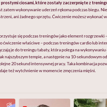
z
prostymi ciosami, które zostały zaczerpnięte z trenin
t zatem wykonywanie uderzeń rękoma podczas biegu. Nie
strzeni, ani żadnego sprzętu. Ćwiczenie możesz wykonać w 
orzystuje się podczas treningów jako element rozgrzewki 
jako ćwiczenie właściwe – podczas treningów cardio lub in
ączają je do treningu tabaty, która polega na wykonywani
jak najszybszym tempie, a następnie na 10-sekundowym o
olejne 20 sekund intensywnej pracy. Taka kombinacja po
e daje też wytchnienie w momencie zmęczenia mięśni.