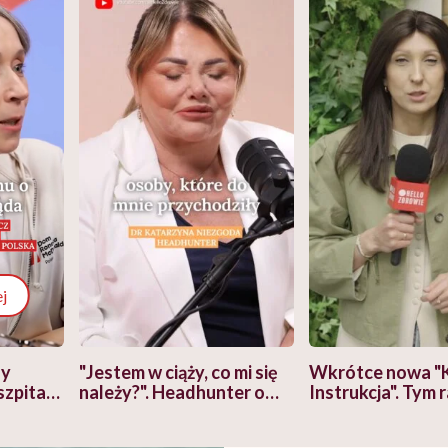
j
zy
"Jestem w ciąży, co mi się
Wkrótce nowa "
szpitalu
należy?". Headhunter o
Instrukcja". Tym 
szkadzać
zmianie pokoleniowej u
atakach paniki. Z
tylko
kobiet w ciąży na rynku
warsztat pacjen