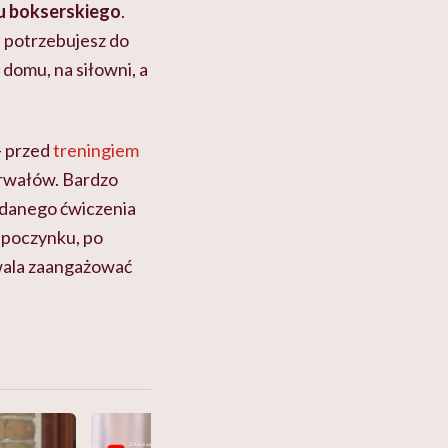
gu bokserskiego
.
 potrzebujesz do
domu, na siłowni, a
– przed
treningiem
terwałów. Bardzo
u danego ćwiczenia
dpoczynku, po
zwala zaangażować