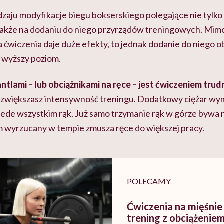
odzaju modyfikacje biegu bokserskiego polegające nie tylk
 także na dodaniu do niego przyrządów treningowych. Mimo
ćwiczenia daje duże efekty, to jednak dodanie do niego o
e wyższy poziom.
antlami – lub obciążnikami na ręce – jest ćwiczeniem trud
 zwiększasz intensywność treningu. Dodatkowy ciężar wy
rzede wszystkim rąk. Już samo trzymanie rąk w górze bywa
 wyrzucany w tempie zmusza ręce do większej pracy.
POLECAMY
Ćwiczenia na mięśnie
trening z obciążenie