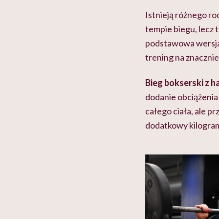
Istnieją różnego r
tempie biegu, lecz
podstawowa wersja 
trening na znaczni
Bieg bokserski z h
dodanie obciążenia
całego ciała, ale p
dodatkowy kilogram