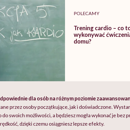
braźni"
pracy
ekspercki
POLECAMY
Trening cardio – co to
wykonywać ćwiczenia
domu?
 odpowiednie dla osób na różnym poziomie zaawansowa
e przez osoby początkujące, jak i doświadczone. Wystarc
do swoich możliwości, a będziesz mogła wykonać je bez 
ędkość, dzięki czemu osiągniesz lepsze efekty.