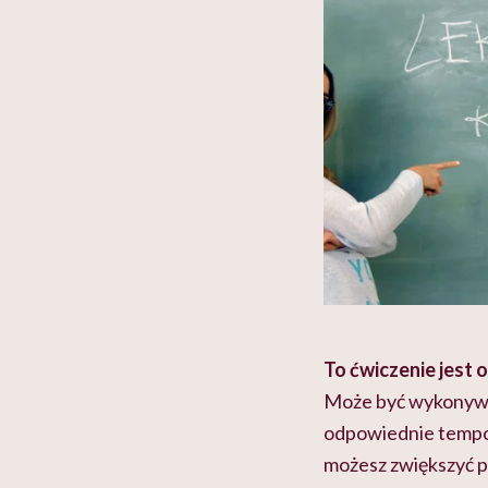
głupota i brak wyo
To ćwiczenie jest
Może być wykonywan
odpowiednie tempo 
możesz zwiększyć pr