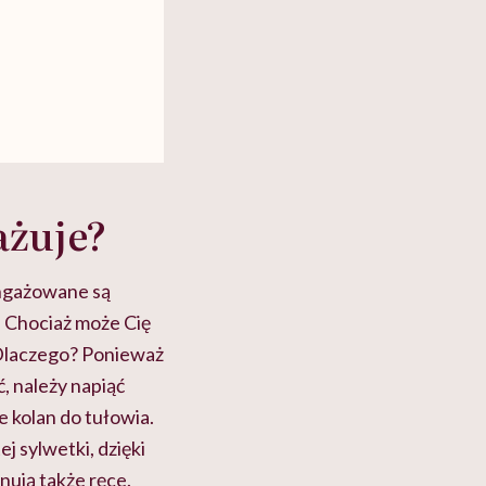
ażuje?
angażowane są
. Chociaż może Cię
 Dlaczego? Ponieważ
, należy napiąć
e kolan do tułowia.
j sylwetki, dzięki
nują także ręce.