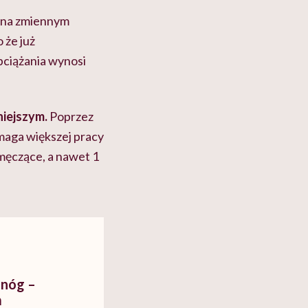
o na zmiennym
 że już
bciążania wynosi
niejszym.
Poprzez
maga większej pracy
 męczące, a nawet 1
 nóg –
m