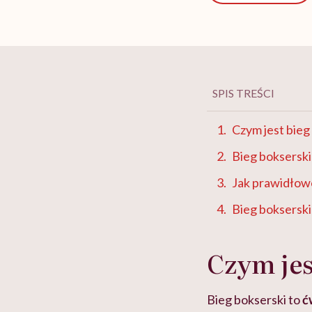
SPIS TREŚCI
Czym jest bieg
Bieg bokserski
Jak prawidłow
Bieg bokserski
Czym jes
Bieg bokserski to
ćw