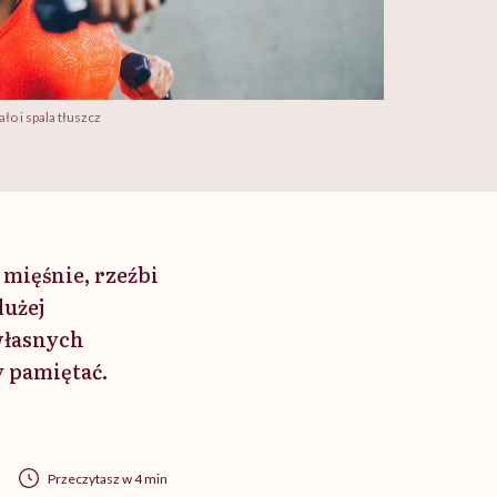
ło i spala tłuszcz
 mięśnie, rzeźbi
dużej
własnych
y pamiętać.
Przeczytasz w 4 min