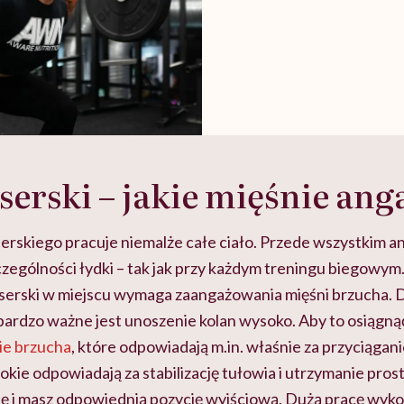
serski – jakie mięśnie ang
erskiego pracuje niemalże całe ciało. Przede wszystkim 
czególności łydki – tak jak przy każdym treningu biegowym
okserski w miejscu wymaga zaangażowania mięśni brzucha.
ardzo ważne jest unoszenie kolan wysoko. Aby to osiągnąć
ie brzucha
, które odpowiadają m.in. właśnie za przyciągani
okie odpowiadają za stabilizację tułowia i utrzymanie proste
ię i masz odpowiednią pozycję wyjściową. Dużą pracę wyko