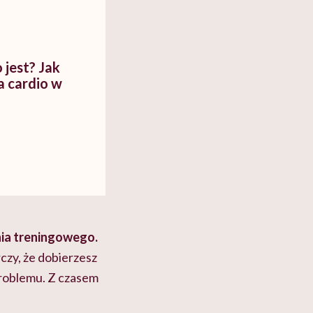
myślenie
 jest? Jak
 cardio w
nia treningowego.
zy, że dobierzesz
problemu. Z czasem