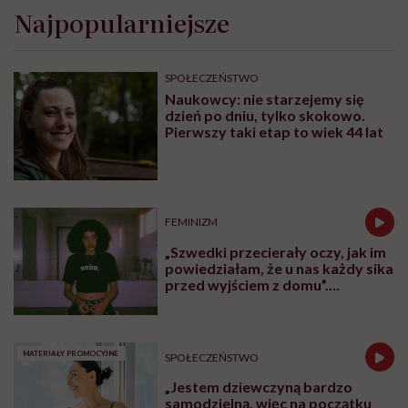
Najpopularniejsze
SPOŁECZEŃSTWO
Naukowcy: nie starzejemy się
dzień po dniu, tylko skokowo.
Pierwszy taki etap to wiek 44 lat
FEMINIZM
„Szwedki przecierały oczy, jak im
powiedziałam, że u nas każdy sika
przed wyjściem z domu”.
Architektka o „smyczy
moczowej”
MATERIAŁY PROMOCYJNE
SPOŁECZEŃSTWO
„Jestem dziewczyną bardzo
samodzielną, więc na początku