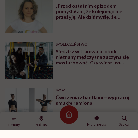
„Przed ostatnim epizodem
pomyślałam, że kolejnego nie
przeżyję. Ale dziś myślę, że
przeżyję, tylko wcześniej pójdę
po pomoc”. Alicja o wychodzeniu z
depresji
SPOŁECZEŃSTWO
Siedzisz w tramwaju, obok
nieznany mężczyzna zaczyna się
masturbować. Czy wiesz, co
robić?
SPORT
Ćwiczenia z hantlami – wypracuj
smukłe ramiona
Strona główna
Multimedia
Szukaj
Tematy
Podcast
SPORT