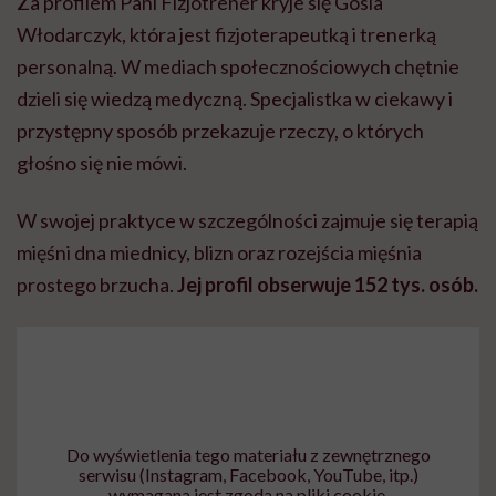
Za profilem Pani Fizjotrener kryje się Gosia
Włodarczyk, która jest
fizjoterapeutką i trenerką
personalną
. W
mediach społecznościowych chętnie
dzieli się wiedzą medyczną. Specjalistka w ciekawy i
przystępny sposób przekazuje rzeczy, o których
głośno się nie mówi.
W swojej praktyce w szczególności zajmuje się terapią
mięśni dna miednicy, blizn oraz rozejścia mięśnia
prostego brzucha.
Jej profil obserwuje 152 tys. osób.
Do wyświetlenia tego materiału z zewnętrznego
serwisu (Instagram, Facebook, YouTube, itp.)
wymagana jest zgoda na pliki cookie.