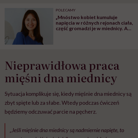
"Przeszkadzać w tym
kobiet w ciąży na rynku
wars
może chyba tylko
pracy
eksp
POLECAMY
głupota i brak
„Mnóstwo kobiet kumuluje
wyobraźni"
napięcia w różnych rejonach ciała,
część gromadzi je w miednicy. A
te mięśnie nie są ze stali” – mówi
Katarzyna Chanowska,
fizjoterapeutka
Nieprawidłowa praca
mięśni dna miednicy
Sytuacja komplikuje się, kiedy mięśnie dna miednicy są
zbyt spięte lub za słabe. Wtedy podczas ćwiczeń
będziemy odczuwać parcie na pęcherz.
„Jeśli mięśnie dna miednicy są nadmiernie napięte, to