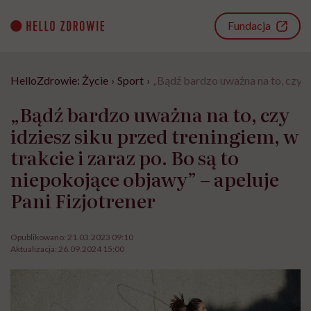
Go
to
Fundacja
content
HelloZdrowie: Życie
›
Sport
›
„Bądź bardzo uważna na to, czy id
„Bądź bardzo uważna na to, czy
idziesz siku przed treningiem, w
trakcie i zaraz po. Bo są to
niepokojące objawy” – apeluje
Pani Fizjotrener
Opublikowano:
21.03.2023 09:10
Aktualizacja:
26.09.2024 15:00