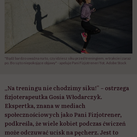
"Bądź bardzo uważna na to, czy idziesz siku przed treningiem, w trakcie i zaraz
po. Bo są to niepokojące objawy" - apeluje Pani Fizjotrener/ fot. Adobe Stock
„Na treningu nie chodzimy siku!” – ostrzega
fizjoterapeutka Gosia Włodarczyk.
Ekspertka, znana w mediach
społecznościowych jako Pani Fizjotrener,
podkreśla, że wiele kobiet podczas ćwiczeń
może odczuwać ucisk na pęcherz. Jest to