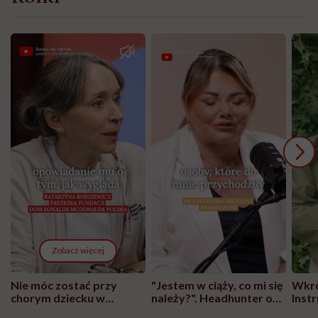
Zobacz więcej
Nie móc zostać przy
"Jestem w ciąży, co mi się
Wkró
chorym dziecku w
należy?". Headhunter o
Inst
szpitalu to tortura.
zmianie pokoleniowej u
atak