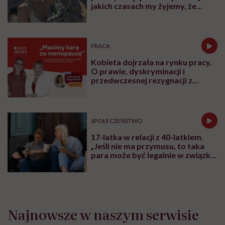
jakich czasach my żyjemy, że
naturalne sprawy musimy
normalizować?”
PRACA
Kobieta dojrzała na rynku pracy.
O prawie, dyskryminacji i
przedwczesnej rezygnacji z
kariery
SPOŁECZEŃSTWO
17-latka w relacji z 40-latkiem.
„Jeśli nie ma przymusu, to taka
para może być legalnie w związku.
I mówiąc brutalnie: nic nikomu do
tego”
Najnowsze w naszym serwisie