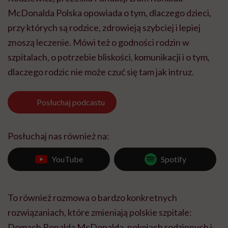
McDonalda Polska opowiada o tym, dlaczego dzieci,
przy których są rodzice, zdrowieją szybciej i lepiej
znoszą leczenie. Mówi też o godności rodzin w
szpitalach, o potrzebie bliskości, komunikacji i o tym,
dlaczego rodzic nie może czuć się tam jak intruz.
Posłuchaj
podcastu
Posłuchaj nas również na:
YouTube
Spotify
To również rozmowa o bardzo konkretnych
rozwiązaniach, które zmieniają polskie szpitale:
Domach Ronalda McDonalda, pokojach rodzinnych i