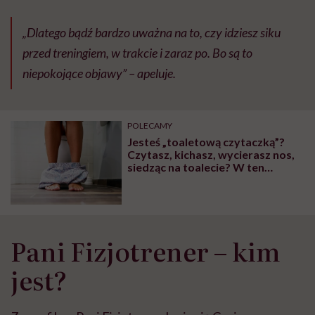
„Dlatego bądź bardzo uważna na to, czy idziesz siku
przed treningiem, w trakcie i zaraz po. Bo są to
niepokojące objawy” – apeluje.
POLECAMY
Jesteś „toaletową czytaczką”?
Czytasz, kichasz, wycierasz nos,
siedząc na toalecie? W ten
sposób niszczysz sobie zdrowie.
Rozmawiamy z Panią Fizjotrener
Pani Fizjotrener – kim
jest?