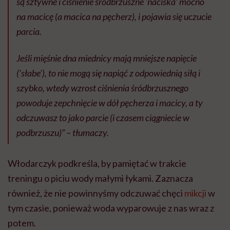
są sztywne i ciśnienie śródbrzuszne 'naciska’ mocno
na macicę (a macica na pęcherz), i pojawia się uczucie
parcia.
Jeśli mięśnie dna miednicy mają mniejsze napięcie
(’słabe’), to nie mogą się napiąć z odpowiednią siłą i
szybko, wtedy wzrost ciśnienia śródbrzusznego
powoduje zepchnięcie w dół pęcherza i macicy, a ty
odczuwasz to jako parcie (i czasem ciągniecie w
podbrzuszu)” – tłumaczy.
Włodarczyk podkreśla, by pamiętać w trakcie
treningu o piciu wody małymi łykami. Zaznacza
również, że nie powinnyśmy odczuwać chęci
mikcji
w
tym czasie, ponieważ woda wyparowuje z nas wraz z
potem.