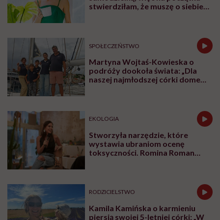
stwierdziłam, że muszę o siebie
zadbać”. Emilia Pobiedzińska o
słodko-gorzkim doświadczeniu
menopauzy
SPOŁECZEŃSTWO
Martyna Wojtaś-Kowieska o
podróży dookoła świata: „Dla
naszej najmłodszej córki domem
jest jacht. Miała dwa latka, kiedy
wypływaliśmy w rejs”
EKOLOGIA
Stworzyła narzędzie, które
wystawia ubraniom ocenę
toksyczności. Romina Roman
tłumaczy, co plastik robi z naszą
skórą
RODZICIELSTWO
Kamila Kamińska o karmieniu
piersią swojej 5-letniej córki: „W