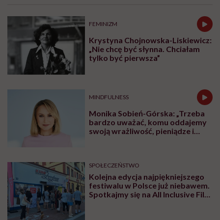
FEMINIZM
Krystyna Chojnowska-Liskiewicz:
„Nie chcę być słynna. Chciałam
tylko być pierwsza”
MINDFULNESS
Monika Sobień-Górska: „Trzeba
bardzo uważać, komu oddajemy
swoją wrażliwość, pieniądze i
zaufanie”
SPOŁECZEŃSTWO
Kolejna edycja najpiękniejszego
festiwalu w Polsce już niebawem.
Spotkajmy się na All Inclusive Film
Festival w Jastarni!