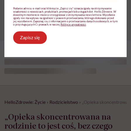
sprawności za nieunikniony
Podanie adresu e-mail oraz kliknięcie „Zapisz się” oznacza zgodę na otrzymywanie
element starzenia”
wiadomości o nowościach, produktach, promocjach lub usługach dot. Hello Zdrowie. W
dowolnym momencie możesz zrezygnować z otrzymywania newslettera. Wycofanie
zgody nie ma wpływu na zgodność z prawem przetwarzania, którego dokonano przed
jej wycofaniem. Zapoznaj się z informacjami o przetwarzaniu danych osobowych, w tym
o przysługujących Ci prawach, w naszej
Polityce prywatności
.
Zapisz się
HelloZdrowie: Życie
›
Rodzicielstwo
›
„Opieka skoncentrowana 
„Opieka skoncentrowana na
rodzinie to jest coś, bez czego