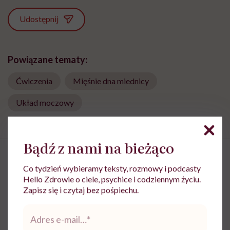
Udostępnij
Powiązane tematy:
Ćwiczenia
Mięśnie dna miednicy
Układ moczowy
Bądź z nami na bieżąco
Co tydzień wybieramy teksty, rozmowy i podcasty
Hello Zdrowie o ciele, psychice i codziennym życiu.
Mięśnie zaczynamy tracić już po
Zapisz się i czytaj bez pośpiechu.
trzydziestce. „Najgorsze, co
Adres
można zrobić, to uznać utratę
e-
mail
*