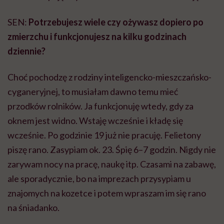
SEN:
Potrzebujesz wiele czy ożywasz dopiero po
zmierzchu i funkcjonujesz na kilku godzinach
dziennie?
Choć pochodzę z rodziny inteligencko-mieszczańsko-
cyganeryjnej, to musiałam dawno temu mieć
przodków rolników. Ja funkcjonuję wtedy, gdy za
oknem jest widno. Wstaję wcześnie i kładę się
wcześnie. Po godzinie 19 już nie pracuję. Felietony
piszę rano. Zasypiam ok. 23. Śpię 6–7 godzin. Nigdy nie
zarywam nocy na pracę, naukę itp. Czasami na zabawę,
ale sporadycznie, bo na imprezach przysypiam u
znajomych na kozetce i potem wpraszam im się rano
na śniadanko.