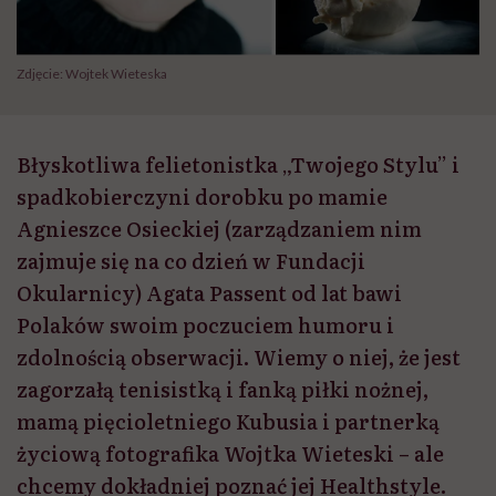
Zdjęcie: Wojtek Wieteska
Błyskotliwa felietonistka „Twojego Stylu” i
spadkobierczyni dorobku po mamie
Agnieszce Osieckiej (zarządzaniem nim
zajmuje się na co dzień w Fundacji
Okularnicy) Agata Passent od lat bawi
Polaków swoim poczuciem humoru i
zdolnością obserwacji. Wiemy o niej, że jest
zagorzałą tenisistką i fanką piłki nożnej,
mamą pięcioletniego Kubusia i partnerką
życiową fotografika Wojtka Wieteski – ale
chcemy dokładniej poznać jej Healthstyle.