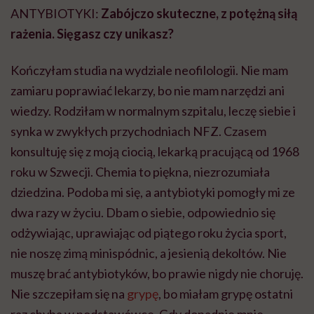
ANTYBIOTYKI:
Zabójczo skuteczne, z potężną siłą
rażenia. Sięgasz czy unikasz?
Kończyłam studia na wydziale neofilologii. Nie mam
zamiaru poprawiać lekarzy, bo nie mam narzędzi ani
wiedzy. Rodziłam w normalnym szpitalu, leczę siebie i
synka w zwykłych przychodniach NFZ. Czasem
konsultuję się z moją ciocią, lekarką pracującą od 1968
roku w Szwecji. Chemia to piękna, niezrozumiała
dziedzina. Podoba mi się, a antybiotyki pomogły mi ze
dwa razy w życiu. Dbam o siebie, odpowiednio się
odżywiając, uprawiając od piątego roku życia sport,
nie noszę zimą minispódnic, a jesienią dekoltów. Nie
muszę brać antybiotyków, bo prawie nigdy nie choruję.
Nie szczepiłam się na
grypę
, bo miałam grypę ostatni