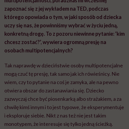
multipotencjalności, poradziłaś mi wcześniej
zapoznać się z jej wykładem na TED, podczas
którego opowiada o tym, w jaki sposób od dziecka
uczy się nas, że powinniśmy wybrać w życiu jedną,
konkretną drogę. To z pozoru niewinne pytanie: ‘kim
chcesz zostać?’, wywiera ogromną presję na
osobach multipotencjalnych?
Tak naprawdę w dzieciństwie osoby multipotencjalne
mogą czuć tę presję, tak samo jak ich rówieśnicy. Nie
wiem, czy to pytanie na coś je zamyka, ale na pewno
otwiera obszar do zastanawiania się. Dziecko
zazwyczaj chce być piosenkarką albo strażakiem, a za
chwilę kimś innym i to jest typowe, że eksperymentuje
i eksploruje siebie. Nikt z nas też nie jest takim
monotypem, że interesuje się tylko jedną ścieżką.