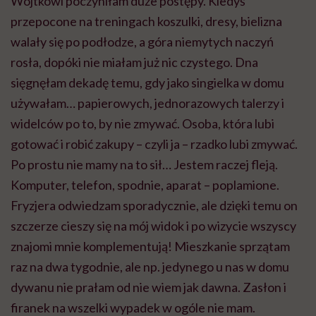
Wojtkowi poczyniłam duże postępy. Kiedyś
przepocone na treningach koszulki, dresy, bielizna
walały się po podłodze, a góra niemytych naczyń
rosła, dopóki nie miałam już nic czystego. Dna
sięgnęłam dekadę temu, gdy jako singielka w domu
używałam… papierowych, jednorazowych talerzy i
widelców po to, by nie zmywać. Osoba, która lubi
gotować i robić zakupy – czyli ja – rzadko lubi zmywać.
Po prostu nie mamy na to sił… Jestem raczej fleją.
Komputer, telefon, spodnie, aparat – poplamione.
Fryzjera odwiedzam sporadycznie, ale dzięki temu on
szczerze cieszy się na mój widok i po wizycie wszyscy
znajomi mnie komplementują! Mieszkanie sprzątam
raz na dwa tygodnie, ale np. jedynego u nas w domu
dywanu nie prałam od nie wiem jak dawna. Zasłon i
firanek na wszelki wypadek w ogóle nie mam.