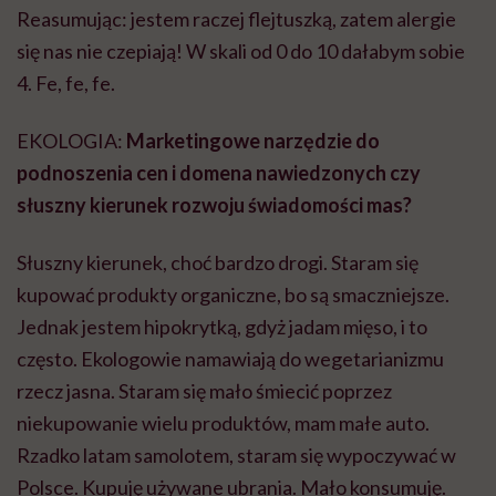
Reasumując: jestem raczej flejtuszką, zatem alergie
się nas nie czepiają! W skali od 0 do 10 dałabym sobie
4. Fe, fe, fe.
EKOLOGIA:
Marketingowe narzędzie do
podnoszenia cen i domena nawiedzonych czy
słuszny kierunek rozwoju świadomości mas?
Słuszny kierunek, choć bardzo drogi. Staram się
kupować produkty organiczne, bo są smaczniejsze.
Jednak jestem hipokrytką, gdyż jadam mięso, i to
często. Ekologowie namawiają do wegetarianizmu
rzecz jasna. Staram się mało śmiecić poprzez
niekupowanie wielu produktów, mam małe auto.
Rzadko latam samolotem, staram się wypoczywać w
Polsce. Kupuję używane ubrania. Mało konsumuję.