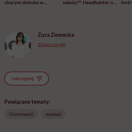
chorym dziecku w
należy?". Headhunter o
Inst
szpitalu to tortura.
zmianie pokoleniowej u
atak
"Przeszkadzać w tym
kobiet w ciąży na rynku
wars
może chyba tylko
pracy
eksp
głupota i brak
wyobraźni"
Zuza Ziomecka
Zobacz profil
Udostępnij
Powiązane tematy:
Osobowość
wywiad