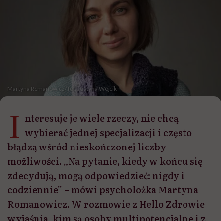
Martyna Romanowicz/ fot. Justyna Wójcik
I
nteresuje je wiele rzeczy, nie chcą
wybierać jednej specjalizacji i często
błądzą wśród nieskończonej liczby
możliwości. „Na pytanie, kiedy w końcu się
zdecydują, mogą odpowiedzieć: nigdy i
codziennie” – mówi psycholożka Martyna
Romanowicz. W rozmowie z Hello Zdrowie
wyjaśnia, kim są osoby multipotencjalne i z