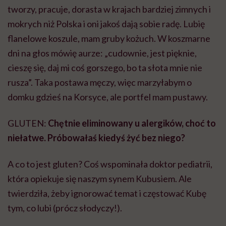
tworzy, pracuje, dorasta w krajach bardziej zimnych i
mokrych niż Polska i oni jakoś dają sobie radę. Lubię
flanelowe koszule, mam gruby kożuch. W koszmarne
dni na głos mówię aurze: „cudownie, jest pięknie,
cieszę się, daj mi coś gorszego, bo ta słota mnie nie
rusza”. Taka postawa męczy, więc marzyłabym o
domku gdzieś na Korsyce, ale portfel mam pustawy.
GLUTEN:
Chętnie eliminowany u alergików, choć to
niełatwe. Próbowałaś kiedyś żyć bez niego?
A co to jest gluten? Coś wspominała doktor pediatrii,
która opiekuje się naszym synem Kubusiem. Ale
twierdziła, żeby ignorować temat i częstować Kubę
tym, co lubi (prócz słodyczy!).