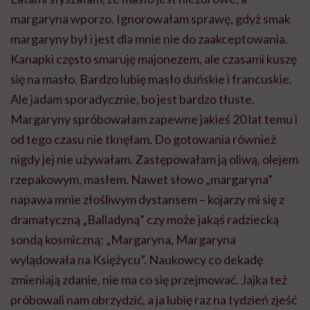
margaryna wporzo. Ignorowałam sprawę, gdyż smak
margaryny był i jest dla mnie nie do zaakceptowania.
Kanapki często smaruję majonezem, ale czasami kuszę
się na masło. Bardzo lubię masło duńskie i francuskie.
Ale jadam sporadycznie, bo jest bardzo tłuste.
Margaryny spróbowałam zapewne jakieś 20 lat temu i
od tego czasu nie tknęłam. Do gotowania również
nigdy jej nie używałam. Zastępowałam ją oliwą, olejem
rzepakowym, masłem. Nawet słowo „margaryna”
napawa mnie złośliwym dystansem – kojarzy mi się z
dramatyczną „Balladyną” czy może jakąś radziecką
sondą kosmiczną: „Margaryna, Margaryna
wylądowała na Księżycu”. Naukowcy co dekadę
zmieniają zdanie, nie ma co się przejmować. Jajka też
próbowali nam obrzydzić, a ja lubię raz na tydzień zjeść