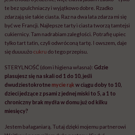
te bez spulchniaczy i wyjątkowo dobre. Rzadko
zdarzają sie takie ciasta. Raz na dwa lata zdarza mi się
być we Francji. Najlepsze tarty i ciasta tworzą tamtejsi
cukiernicy. Tam nadrabiam zaległości. Potrafię upiec
tylko tart tatin, czyli odwróconą tartę. I owszem, daje
się duuuużo
cukru
do tego przepisu.
STERYLNOŚĆ (dom i higiena własna):
Gdzie
plasujesz się na skali od 1 do 10, jeśli
dwudziestokrotne
mycie rąk
w ciągu doby to 10,
dzieci jedzące z psami z jednej miski to 5, a 1 to
chroniczny brak mydła w domu już od kilku
miesięcy?
Jestem bałaganiarą. Tutaj dzięki mojemu partnerowi