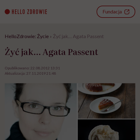
Go
to
Fundacja
content
HelloZdrowie: Życie
›
Żyć jak… Agata Passent
Żyć jak… Agata Passent
Opublikowano:
22.08.2012 13:31
Aktualizacja:
27.11.2019 21:48