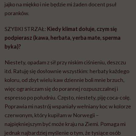
jajko na miękko i nie będzie mi żaden docent psuł
poranków.
SZYBKI STRZAŁ:
Kiedy klimat dołuje, czym się
podpierasz (kawa, herbata, yerba mate, sperma
byka)?
Niestety, opadam z sił przy niskim ciśnieniu, deszczu
itd. Ratuję się dosłownie wszystkim: herbaty każdego
koloru, od zbyt wielu kaw dziennie boli mnie brzuch,
więc ograniczam się do porannej rozpuszczalnej i
espresso po południu. Często, niestety, piję coca-colę.
Poprawia mi nastrój wspaniały wełniany koc w kolorze
czerwonym, który kupiłam w Norwegii –
najpiękniejszym być może kraju na Ziemi. Pomaga mi
jednak najbardziej myślenie o tym, że tysiące osób