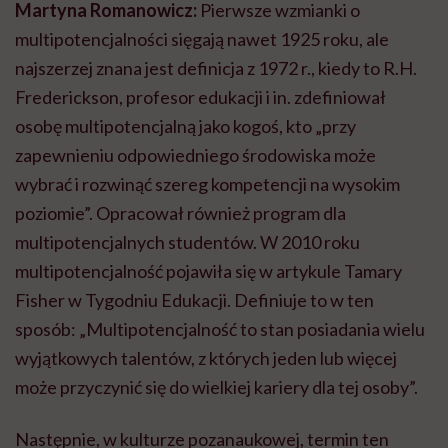
Martyna Romanowicz:
Pierwsze wzmianki o
multipotencjalności sięgają nawet 1925 roku, ale
najszerzej znana jest definicja z 1972 r., kiedy to R.H.
Frederickson, profesor edukacji i in. zdefiniował
osobę multipotencjalną jako kogoś, kto „przy
zapewnieniu odpowiedniego środowiska może
wybrać i rozwinąć szereg kompetencji na wysokim
poziomie”. Opracował również program dla
multipotencjalnych studentów. W 2010 roku
multipotencjalność pojawiła się w artykule Tamary
Fisher w Tygodniu Edukacji. Definiuje to w ten
sposób: „Multipotencjalność to stan posiadania wielu
wyjątkowych talentów, z których jeden lub więcej
może przyczynić się do wielkiej kariery dla tej osoby”.
Następnie, w kulturze pozanaukowej, termin ten