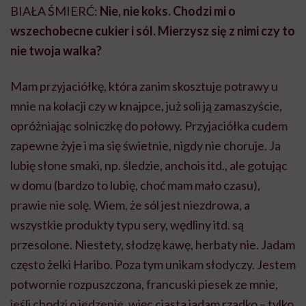
BIAŁA ŚMIERĆ:
Nie, nie koks. Chodzi mi o
wszechobecne cukier i sól. Mierzysz się z nimi czy to
nie twoja walka?
Mam przyjaciółkę, która zanim skosztuje potrawy u
mnie na kolacji czy w knajpce, już soli ją zamaszyście,
opróżniając solniczkę do połowy. Przyjaciółka cudem
zapewne żyje i ma się świetnie, nigdy nie choruje. Ja
lubię słone smaki, np. śledzie, anchois itd., ale gotując
w domu (bardzo to lubię, choć mam mało czasu),
prawie nie solę. Wiem, że sól jest niezdrowa, a
wszystkie produkty typu sery, wędliny itd. są
przesolone. Niestety, słodzę kawę, herbaty nie. Jadam
często żelki Haribo. Poza tym unikam słodyczy. Jestem
potwornie rozpuszczona, francuski piesek ze mnie,
jeśli chodzi o jedzenie, więc ciasta jadam rzadko – tylko