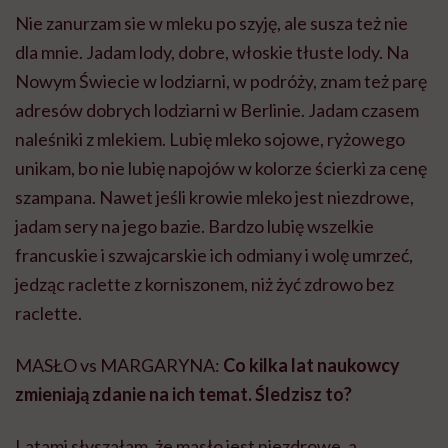
Nie zanurzam sie w mleku po szyję, ale susza też nie
dla mnie. Jadam lody, dobre, włoskie tłuste lody. Na
Nowym Świecie w lodziarni, w podróży, znam też parę
adresów dobrych lodziarni w Berlinie. Jadam czasem
naleśniki z mlekiem. Lubię mleko sojowe, ryżowego
unikam, bo nie lubię napojów w kolorze ścierki za cenę
szampana. Nawet jeśli krowie mleko jest niezdrowe,
jadam sery na jego bazie. Bardzo lubię wszelkie
francuskie i szwajcarskie ich odmiany i wolę umrzeć,
jedząc raclette z korniszonem, niż żyć zdrowo bez
raclette.
MASŁO vs MARGARYNA:
Co kilka lat naukowcy
zmieniają zdanie na ich temat. Śledzisz to?
Latami słyszałam, że masło jest niezdrowe, a