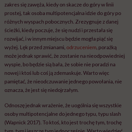
zakres się zawęża, kiedy on skacze do góry w linii
prostej, tak osoba multipotencjalna idzie do góry po
różnych wyspach pobocznych. Zrezygnuje z danej
ścieżki, kiedy poczuje, że się nudzi i przestała się
rozwijać, i w innym miejscu będzie mogła piąć się
wyżej. Lęk przed zmianami,
odrzuceniem
, porażką
może jednak sprawić, że zostanie na nieodpowiedniej
wyspie, bo będzie sią bała, że sobie nie poradzi na
nowej i ktoś lub coś ją zdemaskuje. Warto więc
pamiętać, że nieodczuwanie jednego powołania, nie
oznacza, że jest się niedojrzałym.
Odnoszę jednak wrażenie, że uogólnia się wszystkie
osoby multipotencjalne do jednego typu, typu slash
(Wapnick 2017). To ktoś, kto jest trochę tym, trochę
tym, tym i jeszcze tym jednocześnie. Warto wiedzieć,