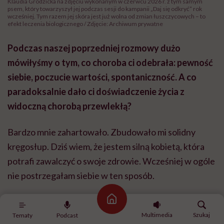
Klaudia Grodzicka na zdjęciu wykonanym w czerwcu 2026 r. z tym samym
psem, który towarzyszył jej podczas sesji do kampanii „Daj się odkryć” rok
wcześniej. Tym razem jej skóra jest już wolna od zmian łuszczycowych – to
efekt leczenia biologicznego / Zdjęcie: Archiwum prywatne
Podczas naszej poprzedniej rozmowy dużo
mówiłyśmy o tym, co choroba ci odebrała: pewność
siebie, poczucie wartości, spontaniczność. A co
paradoksalnie dało ci doświadczenie życia z
widoczną chorobą przewlekłą?
Bardzo mnie zahartowało. Zbudowało mi solidny
kręgosłup. Dziś wiem, że jestem silną kobietą, która
potrafi zawalczyć o swoje zdrowie. Wcześniej w ogóle
nie postrzegałam siebie w ten sposób.
Droga do zdrowienia uświadomiła mi, jak wiele mogę
Strona główna
zrobić, kiedy jestem zdeterminowana. Kiedyś zwykle
Multimedia
Szukaj
Tematy
Podcast