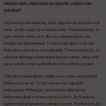
własne ciało, wpływała na sposób, w jaki o nim
mówiłaś?
Od zawsze starałam się, żeby Jagoda nie słyszała ode
mnie, że źle czuję się w swoim ciele. Powtarzam jej, że
ciało, które mamy, jest dla nas najważniejsze, bo
innego nie dostaniemy. Trzeba więc dbać o nie tak,
żeby żyło nam się w nim najlepiej. Tłumaczyłam jej, że
właśnie dlatego mama stara się o leczenie, żeby czuć
się w swoim ciele swobodniej i żeby mniej cierpieć.
Odkąd leczenie działa, nigdy nie czułam się bardziej
kobieco niż teraz. To też staram się Jagodzie
pokazywać. Mówię jej, że możemy ubierać się
kolorowo, dbać o włosy czy
paznokcie
, bo troska o
siebie może poprawiać samopoczucie. Powtarzam, że