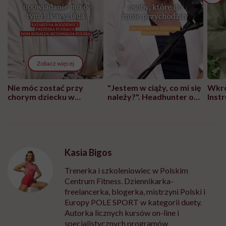
Zobacz więcej
Nie móc zostać przy
"Jestem w ciąży, co mi się
Wkró
chorym dziecku w
należy?". Headhunter o
Inst
szpitalu to tortura.
zmianie pokoleniowej u
atak
"Przeszkadzać w tym
kobiet w ciąży na rynku
wars
może chyba tylko
pracy
eksp
głupota i brak
wyobraźni"
Kasia Bigos
Trenerka i szkoleniowiec w Polskim
Centrum Fitness. Dziennikarka-
freelancerka, blogerka, mistrzyni Polski i
Europy POLE SPORT w kategorii duety.
Autorka licznych kursów on-line i
specjalistycznych programów