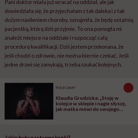
Pani doktor miała już wracać na oddział, ale jak
dowiedziała się, że przyjechałam z tak daleka i z tak
dużym nasileniem choroby, oznajmiła, że będę ostatnią
pacjentką, którą dziś przyjmie. To ona pomogła mi
znaleźć miejsce na oddziale i rozpocząć całą
procedurę kwalifikacji. Dziś jestem przekonana, że
jeśli chodzi o zdrowie, nie można biernie czekać. Jeśli
jedne drzwi się zamykają, trzeba szukać kolejnych.
POLECAMY
Klaudia Grodzicka: „Stoję w
kolejce w sklepie i nagle słyszę,
jak matka mówi do swojego
dziecka: 'Odsuń się od pani, bo
jeszcze cię zarazi tym syfem'”
Jakie były następne kroki?