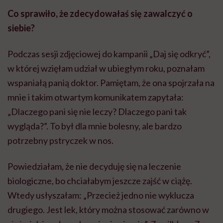
Co sprawiło, że zdecydowałaś się zawalczyć o
siebie?
Podczas sesji zdjęciowej do kampanii „Daj się odkryć”,
w której wzięłam udział w ubiegłym roku, poznałam
wspaniałą panią doktor. Pamiętam, że ona spojrzała na
mnie i takim otwartym komunikatem zapytała:
„Dlaczego pani się nie leczy? Dlaczego pani tak
wygląda?”. To był dla mnie bolesny, ale bardzo
potrzebny pstryczek w nos.
Powiedziałam, że nie decyduję się na leczenie
biologiczne, bo chciałabym jeszcze zajść w ciążę.
Wtedy usłyszałam: „Przecież jedno nie wyklucza
drugiego. Jest lek, który można stosować zarówno w