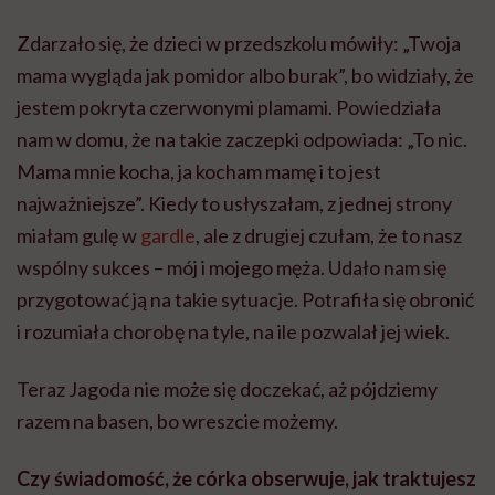
Zdarzało się, że dzieci w przedszkolu mówiły: „Twoja
mama wygląda jak pomidor albo burak”, bo widziały, że
jestem pokryta czerwonymi plamami. Powiedziała
nam w domu, że na takie zaczepki odpowiada: „To nic.
Mama mnie kocha, ja kocham mamę i to jest
najważniejsze”. Kiedy to usłyszałam, z jednej strony
miałam gulę w
gardle
, ale z drugiej czułam, że to nasz
wspólny sukces – mój i mojego męża. Udało nam się
przygotować ją na takie sytuacje. Potrafiła się obronić
i rozumiała chorobę na tyle, na ile pozwalał jej wiek.
Teraz Jagoda nie może się doczekać, aż pójdziemy
razem na basen, bo wreszcie możemy.
Czy świadomość, że córka obserwuje, jak traktujesz