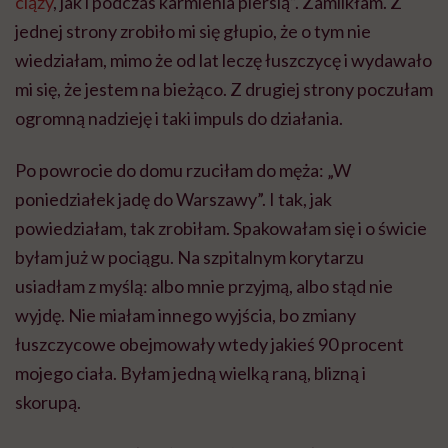
ciąży
, jak i podczas karmienia piersią”. Zamilkłam. Z
jednej strony zrobiło mi się głupio, że o tym nie
wiedziałam, mimo że od lat leczę łuszczycę i wydawało
mi się, że jestem na bieżąco. Z drugiej strony poczułam
ogromną nadzieję i taki impuls do działania.
Po powrocie do domu rzuciłam do męża: „W
poniedziałek jadę do Warszawy”. I tak, jak
powiedziałam, tak zrobiłam. Spakowałam się i o świcie
byłam już w pociągu. Na szpitalnym korytarzu
usiadłam z myślą: albo mnie przyjmą, albo stąd nie
wyjdę. Nie miałam innego wyjścia, bo zmiany
łuszczycowe obejmowały wtedy jakieś 90 procent
mojego ciała. Byłam jedną wielką raną, blizną i
skorupą.