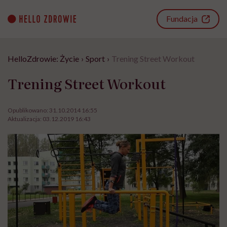
Go
to
Fundacja
content
HelloZdrowie: Życie
›
Sport
›
Trening Street Workout
Trening Street Workout
Opublikowano:
31.10.2014 16:55
Aktualizacja:
03.12.2019 16:43