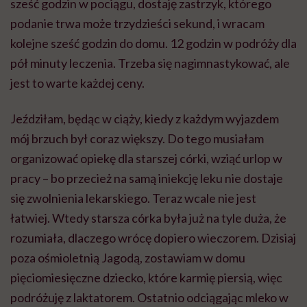
sześć godzin w pociągu, dostaję zastrzyk, którego
podanie trwa może trzydzieści sekund, i wracam
kolejne sześć godzin do domu. 12 godzin w podróży dla
pół minuty leczenia. Trzeba się nagimnastykować, ale
jest to warte każdej ceny.
Jeździłam, będąc w ciąży, kiedy z każdym wyjazdem
mój brzuch był coraz większy. Do tego musiałam
organizować opiekę dla starszej córki, wziąć urlop w
pracy – bo przecież na samą iniekcję leku nie dostaje
się zwolnienia lekarskiego. Teraz wcale nie jest
łatwiej. Wtedy starsza córka była już na tyle duża, że
rozumiała, dlaczego wrócę dopiero wieczorem. Dzisiaj
poza ośmioletnią Jagodą, zostawiam w domu
pięciomiesięczne dziecko, które karmię piersią, więc
podróżuję z laktatorem. Ostatnio odciągając mleko w