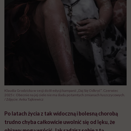
Klaudia Grodzicka w sesji do III edycji kampanii „Daj Się Odkryć”. Czerwiec
2025 r. Obecnie na jej ciele nie ma śladu po tamtych zmianach łuszczycowych.
/ Zdjęcie: Anka Tajkiewicz
Po latach życia z tak widoczną i bolesną chorobą
trudno chyba całkowicie uwolnić się od lęku, że
objawy mogą wrócić. Jak radzisz sobie z tą