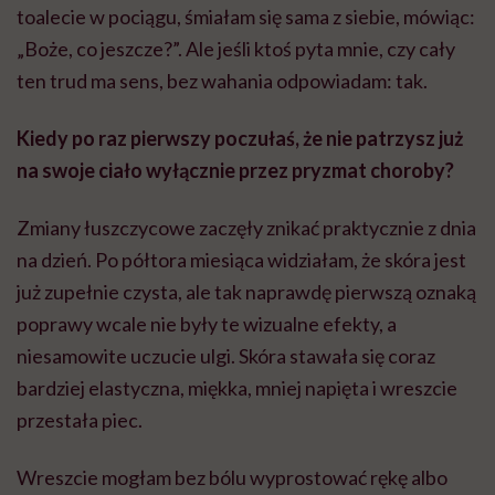
toalecie w pociągu, śmiałam się sama z siebie, mówiąc:
„Boże, co jeszcze?”. Ale jeśli ktoś pyta mnie, czy cały
ten trud ma sens, bez wahania odpowiadam: tak.
Kiedy po raz pierwszy poczułaś, że nie patrzysz już
na swoje ciało wyłącznie przez pryzmat choroby?
Zmiany łuszczycowe zaczęły znikać praktycznie z dnia
na dzień. Po półtora miesiąca widziałam, że skóra jest
już zupełnie czysta, ale tak naprawdę pierwszą oznaką
poprawy wcale nie były te wizualne efekty, a
niesamowite uczucie ulgi. Skóra stawała się coraz
bardziej elastyczna, miękka, mniej napięta i wreszcie
przestała piec.
Wreszcie mogłam bez bólu wyprostować rękę albo