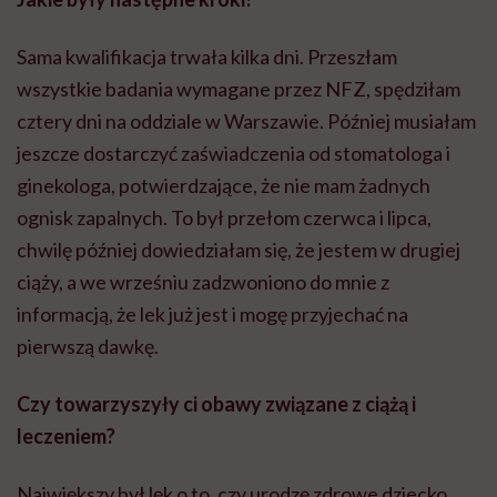
Sama kwalifikacja trwała kilka dni. Przeszłam
wszystkie badania wymagane przez NFZ, spędziłam
cztery dni na oddziale w Warszawie. Później musiałam
jeszcze dostarczyć zaświadczenia od stomatologa i
ginekologa, potwierdzające, że nie mam żadnych
ognisk zapalnych. To był przełom czerwca i lipca,
chwilę później dowiedziałam się, że jestem w drugiej
ciąży, a we wrześniu zadzwoniono do mnie z
informacją, że lek już jest i mogę przyjechać na
pierwszą dawkę.
Czy towarzyszyły ci obawy związane z ciążą i
leczeniem?
Największy był lęk o to, czy urodzę zdrowe dziecko.