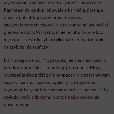
wykonywania najprostszych czynności przy córce.
Pamiętam, że kiedy próbowałam karmić ją piersią, a
ona nie potrafiła jeszcze prawidłowo ssać,
zaczynałam się stresować, a
stres
natychmiast nasilał
pieczenie skóry. Wszystko mnie bolało. To były lata
męczarni, często liczyłam tylko na to, żeby dzień jak
najszybciej się skończył.
Dzisiaj tego nie ma. Mogę spokojnie siedzieć i karmić
młodszą córkę tyle, ile ona tego potrzebuje. Mogę
wykąpać ją albo pójść z nią na spacer. Nie zastanawiam
się, czy mam nasmarowaną skórę, czy będzie mi
wygodnie i czy nie będę musiała skrócić spaceru, żeby
szybciej wrócić do domu, umyć się albo ponownie
posmarować.