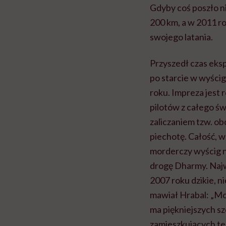
Gdyby coś poszło ni
200 km, a w 2011 r
swojego latania.
Przyszedł czas eksp
po starcie w wyścig
roku. Impreza jest 
pilotów z całego św
zaliczaniem tzw. o
piechotę. Całość, w
morderczy wyścig na
drogę Dharmy. Najw
2007 roku dzikie, n
mawiał Hrabal: „Moj
ma piękniejszych sz
zamieszkujących te