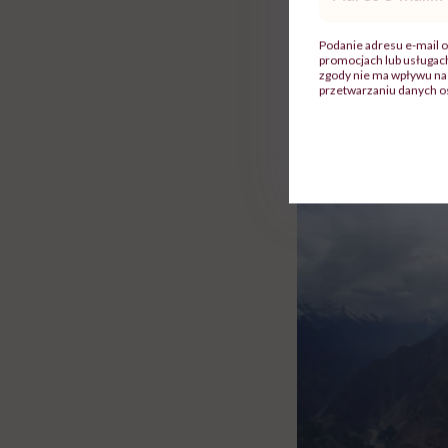
Przekroc
mail
*
Podanie adresu e-mail o
promocjach lub usługa
zgody nie ma wpływu na 
przetwarzaniu danych o