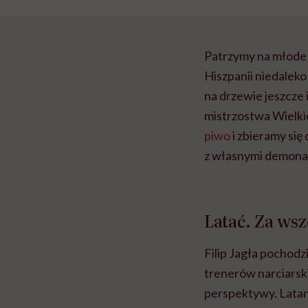
Patrzymy na młode 
Hiszpanii niedaleko
na drzewie jeszcze 
mistrzostwa Wielkie
piwo
i zbieramy się
z własnymi demonam
Latać. Za ws
Filip Jagła pochodz
trenerów narciarski
perspektywy. Latan