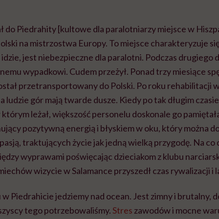
ł do Piedrahity [kultowe dla paralotniarzy miejsce w Hiszpan
olski na mistrzostwa Europy. To miejsce charakteryzuje się
 idzie, jest niebezpieczne dla paralotni. Podczas drugiego 
nemu wypadkowi. Cudem przeżył. Ponad trzy miesiące spęd
stał przetransportowany do Polski. Po roku rehabilitacji w
 a ludzie gór mają twarde dusze. Kiedy po tak długim czasi
w którym leżał, większość personelu doskonale go pamiętał
jący pozytywną energią i błyskiem w oku, który można dos
pasją, traktujących życie jak jedną wielką przygodę. Na co 
iędzy wyprawami poświęcając dzieciakom z klubu narciarski
miechów wizycie w Salamance przyszedł czas rywalizacji i 
w Piedrahicie jedziemy nad ocean. Jest zimny i brutalny, 
wszyscy tego potrzebowaliśmy.
Stres
zawodów i mocne warun