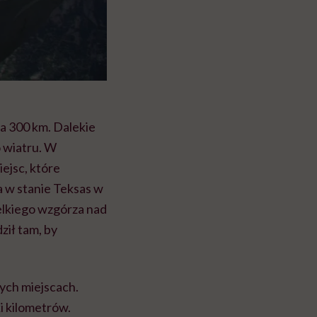
ra 300 km. Dalekie
 wiatru. W
iejsc, które
a w stanie Teksas w
ielkiego wzgórza nad
ził tam, by
ych miejscach.
ki kilometrów.