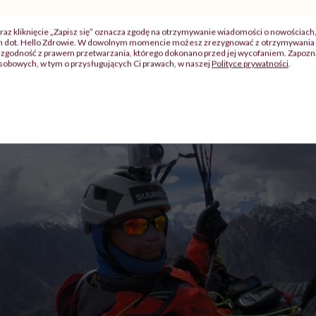
zyć magiczne trzysta
raz kliknięcie „Zapisz się” oznacza zgodę na otrzymywanie wiadomości o nowościach
ch dot. Hello Zdrowie. W dowolnym momencie możesz zrezygnować z otrzymywania 
zgodność z prawem przetwarzania, którego dokonano przed jej wycofaniem. Zapoznaj
sobowych, w tym o przysługujących Ci prawach, w naszej
Polityce prywatności
.