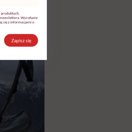
, produktach,
newslettera. Wycofanie
 się z informacjami o
Zapisz się