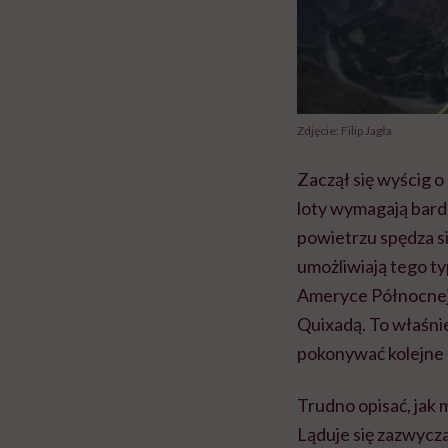
Zdjęcie: Filip Jagła
Zaczął się wyścig o
loty wymagają bard
powietrzu spędza si
umożliwiają tego ty
Ameryce Północnej. 
Quixadą. To właśnie 
pokonywać kolejne 
Trudno opisać, jak
Ląduje się zazwyczaj