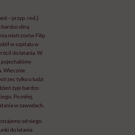
ii – przyp. red.]
 bardzo silną
dnia mistrzostw Filip
ził w szpitalu w
rócił do latania. W
e pojechaliśmy
a. Wiecznie
trzec tylko u ludzi
dzień żyje bardzo
ego. Po miłej,
latania w zawodach.
dostajemy od niego
ki do latania