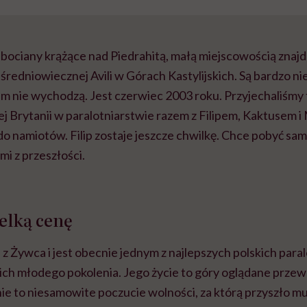
bociany krążące nad Piedrahitą, małą miejscowością znajd
 średniowiecznej Avili w Górach Kastylijskich. Są bardzo n
im nie wychodzą. Jest czerwiec 2003 roku. Przyjechaliśmy 
j Brytanii w paralotniarstwie razem z Filipem, Kaktusem 
 do namiotów. Filip zostaje jeszcze chwilkę. Chce pobyć sam
i z przeszłości.
zelką cenę
i z Żywca i jest obecnie jednym z najlepszych polskich para
ch młodego pokolenia. Jego życie to góry oglądane przewa
ie to niesamowite poczucie wolności, za którą przyszło m