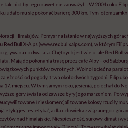
e tak, nikt by tego nawet nie zauważył… W 2004 roku Filip
oku udało mu się pokonać barierę 300 km. Tym lotem zamkn
loracji Himalajów. Pomysł na latanie w najwyższych górach
u Red Bull X-Alps (www.redbullxalps.com), w którym Filip 
rozgrywana co dwa lata. Chętnych jest wielu, ale Red Bull w
iata. Mają do pokonania trasę przez całe Alpy – od Salzbu
bowiązkowych punktów zwrotnych. Wolno lecieć na paralotni
 zależności od pogody, trwa około dwóch tygodni. Filip uk
 17. miejscu. W tym samym roku, jesienią, pojechał do Ne
yższe góry świata od zawsze były jego marzeniem. Po wy
ieucywilizowane i nieskomercjalizowane kolosy rzuciły mu
ą etyką jest estetyka”, a dla człowieka związanego z góra
czytów nad himalajskie. Niespieszność, surowy klimat i w
 rejony zawsze imponowały Filipowi. To twardy świat dalek