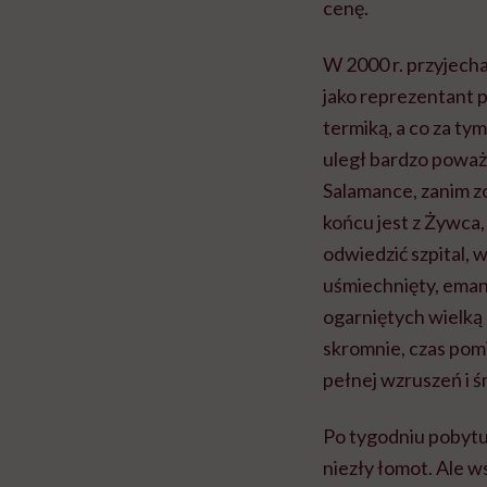
cenę.
W 2000 r. przyjecha
jako reprezentant p
termiką, a co za tym
uległ bardzo poważ
Salamance, zanim zo
końcu jest z Żywca,
odwiedzić szpital, 
uśmiechnięty, emanu
ogarniętych wielką 
skromnie, czas pom
pełnej wzruszeń i ś
Po tygodniu pobytu 
niezły łomot. Ale 