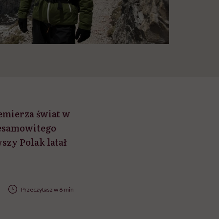
zemierza świat w
iesamowitego
szy Polak latał
Przeczytasz w 6 min