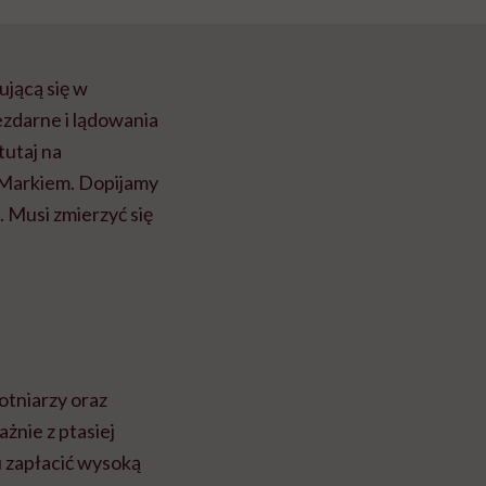
ującą się w
iezdarne i lądowania
tutaj na
i Markiem. Dopijamy
. Musi zmierzyć się
lotniarzy oraz
żnie z ptasiej
u zapłacić wysoką