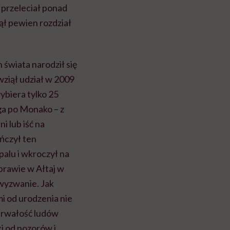
 przeleciał ponad
ął pewien rozdział
 świata narodził się
wziął udział w 2009
ybiera tylko 25
rga po Monako – z
 lub iść na
ończył ten
palu i wkroczył na
prawie w Ałtaj w
 wyzwanie. Jak
mi od urodzenia nie
ytrwałość ludów
i od pozorów i