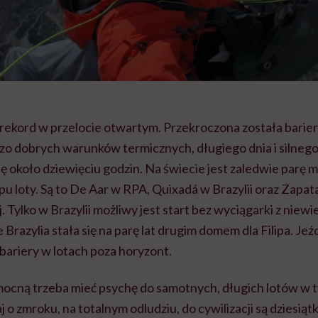
 rekord w przelocie otwartym. Przekroczona została barie
zo dobrych warunków termicznych, długiego dnia i silnego
ę około dziewięciu godzin. Na świecie jest zaledwie parę m
pu loty. Są to De Aar w RPA, Quixadá w Brazylii oraz Zapat
Tylko w Brazylii możliwy jest start bez wyciągarki z niew
Brazylia stała się na parę lat drugim domem dla Filipa. Jeźd
bariery w lotach poza horyzont.
 mocną trzeba mieć psychę do samotnych, długich lotów w t
 o zmroku, na totalnym odludziu, do cywilizacji są dziesiąt