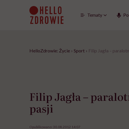
Go
to
content
Tematy
Po
HelloZdrowie: Życie
›
Sport
›
Filip Jagła – paralot
Filip Jagła – paralo
pasji
Opublikowano:
30.08.2012 14:07