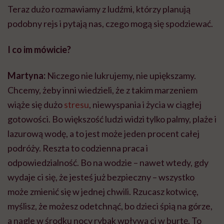
Teraz dużo rozmawiamy z ludźmi, którzy planują
podobny rejs i pytają nas, czego mogą się spodziewać.
I co im mówicie?
Martyna:
Niczego nie lukrujemy, nie upiększamy.
Chcemy, żeby inni wiedzieli, że z takim marzeniem
wiąże się dużo
stresu
, niewyspania i życia w ciągłej
gotowości. Bo większość ludzi widzi tylko palmy, plaże i
lazurową wodę, a to jest może jeden procent całej
podróży. Reszta to codzienna praca i
odpowiedzialność. Bo na wodzie – nawet wtedy, gdy
wydaje ci się, że jesteś już bezpieczny – wszystko
może zmienić się w jednej chwili. Rzucasz kotwicę,
myślisz, że możesz odetchnąć, bo dzieci śpią na górze,
a nagle w środku nocy rybak wpływa ci w burtę. To