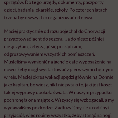
sprzętów. Do tego urzędy, dokumenty, paszporty
dzieci, badania lekarskie, szkoły. Po czterech latach
trzeba było wszystko organizować od nowa.
Maciej praktycznie od razu pojechał do Chorwacji
przygotować jacht do sezonu. Ja do niego później
dołączyłam, żeby zająć się porządkami,
odgruzowywaniem wszystkich pomieszczeń.
Musieliśmy wymienić na jachcie całe wyposażenie na
nowo, żeby mógł wystartować z pierwszymi chętnymi
w rejs. Maciej okres wakacji spędzi głównie na Donnie
jako kapitan, bo wiesz, nikt nie pyta o to, jaki jest koszt
takiej wyprawy dookoła świata. W naszym przypadku
pochłonęła ona majątek. Wszyscy się wzbogacali, a my
wydawaliśmy po drodze. Zadłużyliśmy się u rodziny i
przyjaciół, więc robimy wszystko, żeby stanąć na nogi.