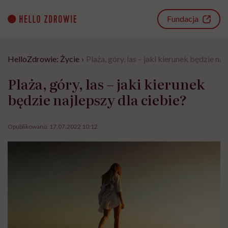
Go
to
Fundacja
content
HelloZdrowie: Życie
›
Plaża, góry, las – jaki kierunek będzie naj
Plaża, góry, las – jaki kierunek
będzie najlepszy dla ciebie?
Opublikowano:
17.07.2022 10:12