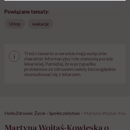
Powiązane tematy:
Urlop
wakacje
Treści zawarte w serwisie mają wyłącznie
i
charakter informacyjny i nie stanowią porady
lekarskiej. Pamiętaj, że w przypadku
problemów ze zdrowiem należy bezwzględnie
skonsultować się z lekarzem.
HelloZdrowie: Życie
›
Społeczeństwo
›
Martyna Wojtaś-Kowiesk
Martyna Wojtaś-Kowieska o