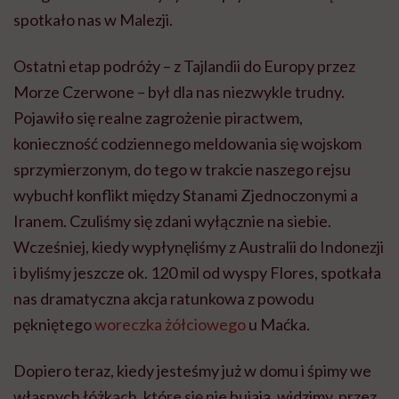
spotkało nas w Malezji.
Ostatni etap podróży – z Tajlandii do Europy przez
Morze Czerwone – był dla nas niezwykle trudny.
Pojawiło się realne zagrożenie piractwem,
konieczność codziennego meldowania się wojskom
sprzymierzonym, do tego w trakcie naszego rejsu
wybuchł konflikt między Stanami Zjednoczonymi a
Iranem. Czuliśmy się zdani wyłącznie na siebie.
Wcześniej, kiedy wypłynęliśmy z Australii do Indonezji
i byliśmy jeszcze ok. 120 mil od wyspy Flores, spotkała
nas dramatyczna akcja ratunkowa z powodu
pękniętego
woreczka żółciowego
u Maćka.
Dopiero teraz, kiedy jesteśmy już w domu i śpimy we
własnych łóżkach, które się nie bujają, widzimy, przez