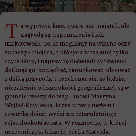
Rodzinka Kowieskich opłynęła świat jachtem Dufour 512 GL o nazwie Donna /
Zdjęcie: archiwum prywatne
T
a wyprawa kosztowała nas majątek, ale
nagrodą są wspomnienia i ich
unikatowość. To, że mogliśmy na własne oczy
zobaczyć miejsca, o których wcześniej tylko
czytaliśmy, i naprawdę doświadczyć świata:
dotknąć go, powąchać, zanurkować, obcować
z dziką przyrodą. I przekonać się, że ludzie,
niezależnie od szerokości geograficznej, są w
gruncie rzeczy dobrzy – mówi Martyna
Wojtaś-Kowieska, która wraz z mężem i
czwórką dzieci wróciła z czteroletniego
rejsu dookoła świata. W rozmowie, w której
uczestniczyła także jej córka Matylda,