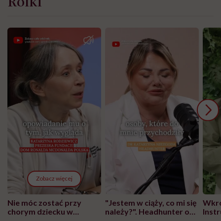
Rolki
Zobacz więcej
Nie móc zostać przy
"Jestem w ciąży, co mi się
Wkró
chorym dziecku w
należy?". Headhunter o
Inst
szpitalu to tortura.
zmianie pokoleniowej u
atak