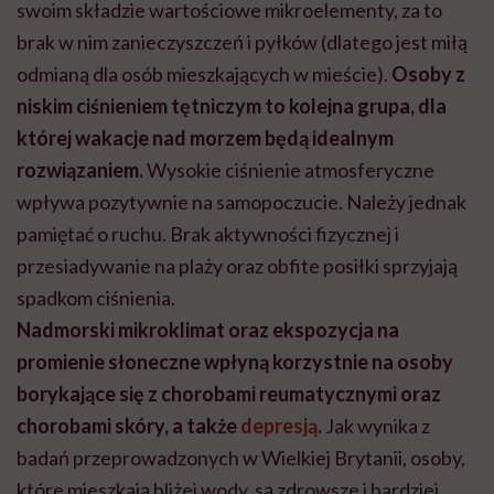
swoim składzie wartościowe mikroelementy, za to
brak w nim zanieczyszczeń i pyłków (dlatego jest miłą
odmianą dla osób mieszkających w mieście).
Osoby z
niskim ciśnieniem tętniczym to kolejna grupa, dla
której wakacje nad morzem będą idealnym
rozwiązaniem.
Wysokie ciśnienie atmosferyczne
wpływa pozytywnie na samopoczucie. Należy jednak
pamiętać o ruchu. Brak aktywności fizycznej i
przesiadywanie na plaży oraz obfite posiłki sprzyjają
spadkom ciśnienia.
Nadmorski mikroklimat oraz ekspozycja na
promienie słoneczne wpłyną korzystnie na osoby
borykające się z chorobami reumatycznymi oraz
chorobami skóry, a także
depresją
.
Jak wynika z
badań przeprowadzonych w Wielkiej Brytanii, osoby,
które mieszkają bliżej wody, są zdrowsze i bardziej