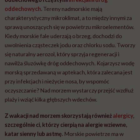
oddechowych
.
Tereny nadmorskie mają
charakterystyczny mikroklimat, a to między innymi za
sprawą unoszących się w powietrzu mikroelementów.
Kiedy morskie fale uderzają o brzeg, dochodzi do
uwolnienia cząsteczek jodu oraz chlorku sodu. Tworzy
się naturalny aerozol, który sprzyja regeneracji i
nawilża śluzówkę dróg oddechowych. Kojarzysz wodę
morską sprzedawaną w aptekach, która zalecana jest
przy infekcjach i nieżycie nosa, by wspomóc
oczyszczanie? Nad morzem wystarczy przejść wzdłuż
plaży i wziąć kilka głębszych wdechów.
Z wakacji nad morzem skorzystają również
alergicy
,
szczególnie ci, którzy cierpią na alergie wziewne,
katar sienny lub astmę.
Morskie powietrze ma w