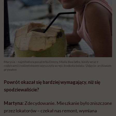
Marysia – najmłodsza pasażerka Donny. Miała dwa latka, kiedy wraz z
rodzicami i rodzeństwem wyruszyła w rejs dookoła świata / Zdjęcie: archiwum
prywatne
Powrót okazał się bardziej wymagający, niż się
spodziewaliście?
Martyna:
Zdecydowanie. Mieszkanie było zniszczone
przez lokatorów – czekał nas remont, wymiana