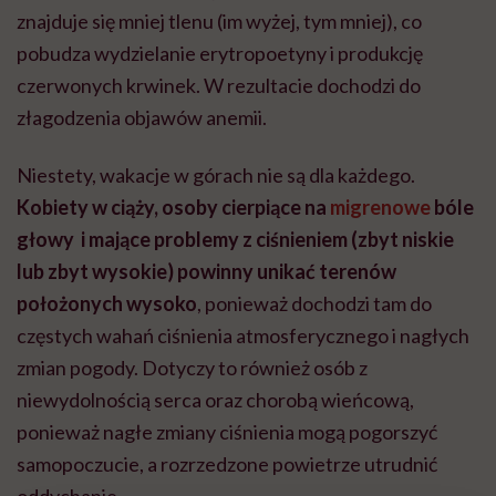
znajduje się mniej tlenu (im wyżej, tym mniej), co
pobudza wydzielanie erytropoetyny i produkcję
czerwonych krwinek. W rezultacie dochodzi do
złagodzenia objawów anemii.
Niestety, wakacje w górach nie są dla każdego.
Kobiety w ciąży, osoby cierpiące na
migrenowe
bóle
głowy i mające problemy z ciśnieniem (zbyt niskie
lub zbyt wysokie) powinny unikać terenów
położonych wysoko
, ponieważ dochodzi tam do
częstych wahań ciśnienia atmosferycznego i nagłych
zmian pogody. Dotyczy to również osób z
niewydolnością serca oraz chorobą wieńcową,
ponieważ nagłe zmiany ciśnienia mogą pogorszyć
samopoczucie, a rozrzedzone powietrze utrudnić
oddychanie.