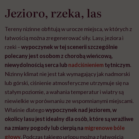
"Przeszkadzać w tym
kobiet w ciąży na rynku
wars
Jezioro, rzeka, las
może chyba tylko
pracy
eksp
głupota i brak
wyobraźni"
Tereny nizinne obfitują w urocze miejsca, w których z
łatwością można zregenerować siły. Lasy, jeziora i
rzeki –
wypoczynek w tej scenerii szczególnie
polecany jest osobom z chorobą wieńcową,
niewydolnością serca lub
nadciśnieniem
tętniczym.
Nizinny klimat nie jest tak wymagający jak nadmorski
lub górski, ciśnienie atmosferyczne utrzymuje się na
stałym poziomie, a wahania temperatur i wiatry są
niewielkie w porównaniu ze wspomnianymi miejscami.
Właśnie dlatego
wypoczynek nad jeziorem, w
okolicy lasu jest idealny dla osób, które są wrażliwe
na zmiany pogody lub cierpią na
migrenowe bóle
głowy
.
Podczas takiego urlopu można z łatwością