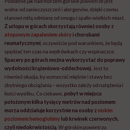
Podobnie jak nad morzem górskie powietrze jest
wolne od zanieczyszczeń i alergenów, dzięki czemu
stanowi miłą odmianę od smogu i spalin wielkich miast.
Z urlopu w górach skorzystają również osoby z
atopowym zapaleniem skóry
i chorobami
reumatycznymi
, oczywiście pod warunkiem, że będą
spędzać ten czas na wędrówkach czy wspinaczce.
Spacery po górach można wykorzystać do poprawy
wydolności krążeniowo-oddechowej.
Jest to
również okazja, by wzmocnić mięśnie i stawy bez
zbytniego obciążania – wszystko zależy od natężenia i
ilości wysiłku. Co ciekawe,
pobyt w miejscu
położonym kilka tysięcy metrów nad poziomem
morza oddziałuje korzystnie na osoby z
niskim
poziomem hemoglobiny
lub krwinek czerwonych,
czyli niedokrwistością
. W górskim powietrzu