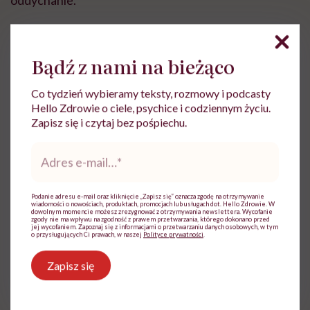
Bądź z nami na bieżąco
Co tydzień wybieramy teksty, rozmowy i podcasty
Karolina Twardowska
Hello Zdrowie o ciele, psychice i codziennym życiu.
Studentka kierunku lekarskiego na
Zapisz się i czytaj bez pośpiechu.
Warszawskim Uniwersytecie Medycznym.
Adres
Od początku studiów aktywnie działa w
e-
Międzynarodowym Stowarzyszeniu
mail
*
Studentów Medycyny IFMSA-Poland, gdzie
m.in. pełniła funkcję Koordynatora
Podanie adresu e-mail oraz kliknięcie „Zapisz się” oznacza zgodę na otrzymywanie
wiadomości o nowościach, produktach, promocjach lub usługach dot. Hello Zdrowie. W
Narodowego ds. Zdrowia Publicznego
dowolnym momencie możesz zrezygnować z otrzymywania newslettera. Wycofanie
zgody nie ma wpływu na zgodność z prawem przetwarzania, którego dokonano przed
jej wycofaniem. Zapoznaj się z informacjami o przetwarzaniu danych osobowych, w tym
Zobacz profil
o przysługujących Ci prawach, w naszej
Polityce prywatności
.
Zapisz się
Udostępnij