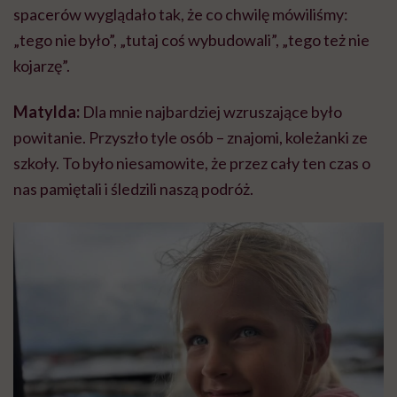
spacerów wyglądało tak, że co chwilę mówiliśmy:
„tego nie było”, „tutaj coś wybudowali”, „tego też nie
kojarzę”.
Matylda:
Dla mnie najbardziej wzruszające było
powitanie. Przyszło tyle osób – znajomi, koleżanki ze
szkoły. To było niesamowite, że przez cały ten czas o
nas pamiętali i śledzili naszą podróż.