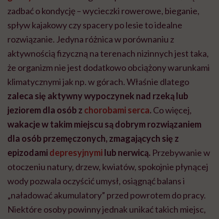
zadbać o kondycję – wycieczki rowerowe, bieganie,
spływ kajakowy czy spacery po lesie to idealne
rozwiązanie. Jedyna różnica w porównaniu z
aktywnością fizyczną na terenach nizinnych jest taka,
że organizm nie jest dodatkowo obciążony warunkami
klimatycznymi jak np. w górach. Właśnie dlatego
zaleca się aktywny wypoczynek nad rzeką lub
jeziorem dla osób z
chorobami serca
.
Co więcej,
wakacje w takim miejscu są dobrym rozwiązaniem
dla osób przemęczonych, zmagających się z
epizodami
depresyjnymi
lub nerwicą.
Przebywanie w
otoczeniu natury, drzew, kwiatów, spokojnie płynącej
wody pozwala oczyścić umysł, osiągnąć balans i
„naładować akumulatory” przed powrotem do pracy.
Niektóre osoby powinny jednak unikać takich miejsc,