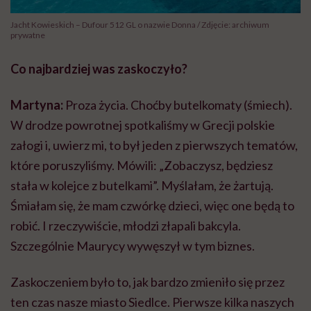
Jacht Kowieskich – Dufour 512 GL o nazwie Donna / Zdjęcie: archiwum
prywatne
Co najbardziej was zaskoczyło?
Martyna:
Proza życia. Choćby butelkomaty (śmiech).
W drodze powrotnej spotkaliśmy w Grecji polskie
załogi i, uwierz mi, to był jeden z pierwszych tematów,
które poruszyliśmy. Mówili: „Zobaczysz, będziesz
stała w kolejce z butelkami”. Myślałam, że żartują.
Śmiałam się, że mam czwórkę dzieci, więc one będą to
robić. I rzeczywiście, młodzi złapali bakcyla.
Szczególnie Maurycy wywęszył w tym biznes.
Zaskoczeniem było to, jak bardzo zmieniło się przez
ten czas nasze miasto Siedlce. Pierwsze kilka naszych