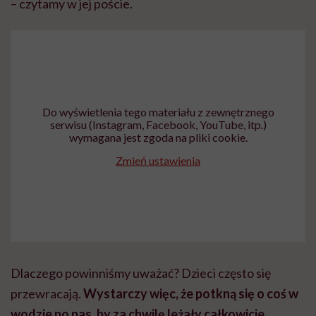
– czytamy w jej poście.
Do wyświetlenia tego materiału z zewnętrznego
serwisu (Instagram, Facebook, YouTube, itp.)
wymagana jest zgoda na pliki cookie.
Zmień ustawienia
Dlaczego powinniśmy uważać? Dzieci często się
przewracają.
Wystarczy więc, że potkną się o coś w
wodzie po pas, by za chwilę leżały całkowicie