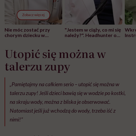
Zobacz więcej
Nie móc zostać przy
"Jestem w ciąży, co mi się
Wkró
chorym dziecku w
należy?". Headhunter o
Inst
szpitalu to tortura.
zmianie pokoleniowej u
atak
"Przeszkadzać w tym
kobiet w ciąży na rynku
wars
Utopić się można w
może chyba tylko
pracy
eksp
głupota i brak
talerzu zupy
wyobraźni"
„Pamiętajmy na całkiem serio – utopić się można w
talerzu zupy! Jeśli dzieci bawią się w wodzie po kostki,
na skraju wody, można z bliska je obserwować.
Natomiast jeśli już wchodzą do wody, trzeba iść z
nimi!”