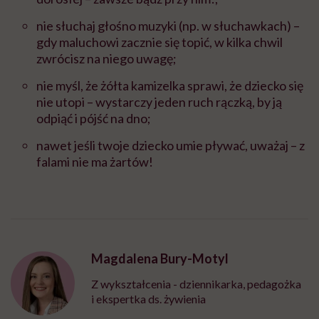
nie słuchaj głośno muzyki (np. w słuchawkach) –
gdy maluchowi zacznie się topić, w kilka chwil
zwrócisz na niego uwagę;
nie myśl, że żółta kamizelka sprawi, że dziecko się
nie utopi – wystarczy jeden ruch rączką, by ją
odpiąć i pójść na dno;
nawet jeśli twoje dziecko umie pływać, uważaj – z
falami nie ma żartów!
Magdalena Bury-Motyl
Z wykształcenia - dziennikarka, pedagożka
i ekspertka ds. żywienia