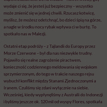
wydaje ci się, że jesteś już bezpieczny – wszystko
może zmienić się w jednej chwili. Rzucasz kotwicę,
myślisz, że możesz odetchnąć, bo dzieci śpią na górze,
a nagle w środku nocy rybak wpływa ci w burtę. To
spotkało nas w Malezji.
Ostatni etap podróży – z Tajlandii do Europy przez
Morze Czerwone – był dla nas niezwykle trudny.
Pojawiło się realne zagrożenie piractwem,
konieczność codziennego meldowania się wojskom
sprzymierzonym, do tego w trakcie naszego rejsu
wybuchł konflikt między Stanami Zjednoczonymi a
Iranem. Czuliśmy się zdani wyłącznie na siebie.
Wcześniej, kiedy wypłynęliśmy z Australii do Indonezji
i byliśmy jeszcze ok. 120 mil od wyspy Flores, spotkała