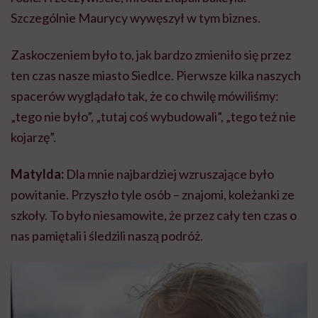
Szczególnie Maurycy wywęszył w tym biznes.
Zaskoczeniem było to, jak bardzo zmieniło się przez
ten czas nasze miasto Siedlce. Pierwsze kilka naszych
spacerów wyglądało tak, że co chwilę mówiliśmy:
„tego nie było”, „tutaj coś wybudowali”, „tego też nie
kojarzę”.
Matylda:
Dla mnie najbardziej wzruszające było
powitanie. Przyszło tyle osób – znajomi, koleżanki ze
szkoły. To było niesamowite, że przez cały ten czas o
nas pamiętali i śledzili naszą podróż.