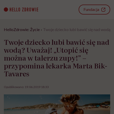
Go
to
Fundacja
content
HelloZdrowie: Życie
›
Twoje dziecko lubi bawić się nad wodą? 
Twoje dziecko lubi bawić się nad
wodą? Uważaj! „Utopić się
można w talerzu zupy!” –
przypomina lekarka Marta Bik-
Tavares
Opublikowano:
19.06.2019 18:33