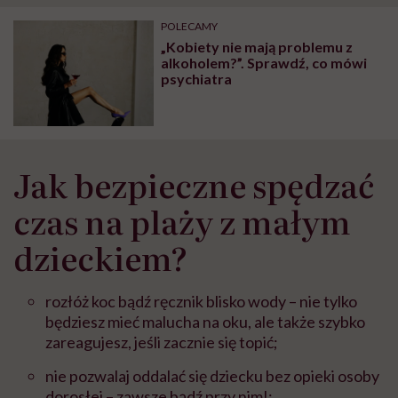
POLECAMY
„Kobiety nie mają problemu z
alkoholem?”. Sprawdź, co mówi
psychiatra
Jak bezpieczne spędzać
czas na plaży z małym
dzieckiem?
rozłóż koc bądź ręcznik blisko wody – nie tylko
będziesz mieć malucha na oku, ale także szybko
zareagujesz, jeśli zacznie się topić;
nie pozwalaj oddalać się dziecku bez opieki osoby
dorosłej – zawsze bądź przy nim!;