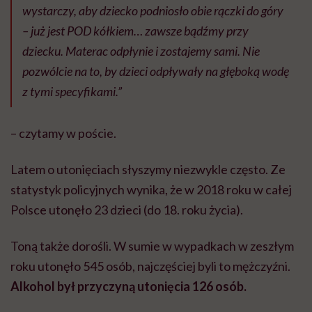
wystarczy, aby dziecko podniosło obie rączki do góry
– już jest POD kółkiem… zawsze bądźmy przy
dziecku. Materac odpłynie i zostajemy sami. Nie
pozwólcie na to, by dzieci odpływały na głęboką wodę
z tymi specyfikami.”
– czytamy w poście.
Latem o utonięciach słyszymy niezwykle często. Ze
statystyk policyjnych wynika, że w 2018 roku w całej
Polsce utonęło 23 dzieci (do 18. roku życia).
Toną także dorośli. W sumie w wypadkach w zeszłym
roku utonęło 545 osób, najczęściej byli to mężczyźni.
Alkohol był przyczyną utonięcia 126 osób.