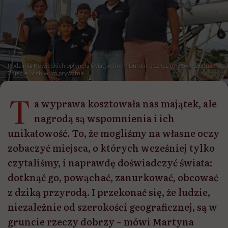
Rodzinka Kowieskich opłynęła świat jachtem Dufour 512 GL o nazwie Donna /
Zdjęcie: archiwum prywatne
T
a wyprawa kosztowała nas majątek, ale
nagrodą są wspomnienia i ich
unikatowość. To, że mogliśmy na własne oczy
zobaczyć miejsca, o których wcześniej tylko
czytaliśmy, i naprawdę doświadczyć świata:
dotknąć go, powąchać, zanurkować, obcować
z dziką przyrodą. I przekonać się, że ludzie,
niezależnie od szerokości geograficznej, są w
gruncie rzeczy dobrzy – mówi Martyna