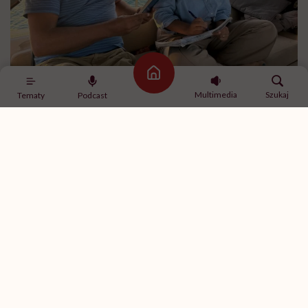
Strona główna
Martyna i jej mąż Maciej na jachcie Donna / Zdjęcie: archiwum prywatne
Multimedia
Szukaj
Tematy
Podcast
Matylda, z jakimi emocjami wypływałaś, a z jakimi
wróciłaś? Jak ta podróż wyglądała z perspektywy
nastolatki?
Matylda:
Dużo o tym myślałam. Kiedy wypływaliśmy,
byłam przekonana, że popłynę z rodzicami na kilka
miesięcy po Europie, a potem wrócę do Polski i
zamieszkam u babci. Z czasem jednak kontakty ze
znajomymi zaczęły się urywać. Uznałam wtedy, że
skoro tak, to może nie ma sensu wracać. A później