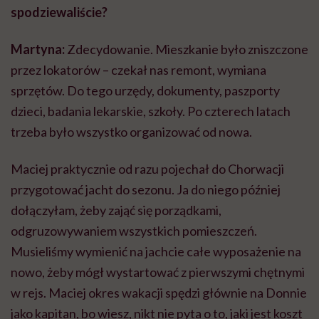
spodziewaliście?
Martyna:
Zdecydowanie. Mieszkanie było zniszczone
przez lokatorów – czekał nas remont, wymiana
sprzętów. Do tego urzędy, dokumenty, paszporty
dzieci, badania lekarskie, szkoły. Po czterech latach
trzeba było wszystko organizować od nowa.
Maciej praktycznie od razu pojechał do Chorwacji
przygotować jacht do sezonu. Ja do niego później
dołączyłam, żeby zająć się porządkami,
odgruzowywaniem wszystkich pomieszczeń.
Musieliśmy wymienić na jachcie całe wyposażenie na
nowo, żeby mógł wystartować z pierwszymi chętnymi
w rejs. Maciej okres wakacji spędzi głównie na Donnie
jako kapitan, bo wiesz, nikt nie pyta o to, jaki jest koszt