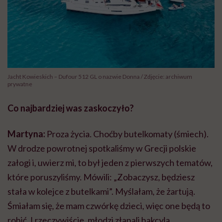
Jacht Kowieskich – Dufour 512 GL o nazwie Donna / Zdjęcie: archiwum
prywatne
Co najbardziej was zaskoczyło?
Martyna:
Proza życia. Choćby butelkomaty (śmiech).
W drodze powrotnej spotkaliśmy w Grecji polskie
załogi i, uwierz mi, to był jeden z pierwszych tematów,
które poruszyliśmy. Mówili: „Zobaczysz, będziesz
stała w kolejce z butelkami”. Myślałam, że żartują.
Śmiałam się, że mam czwórkę dzieci, więc one będą to
robić. I rzeczywiście, młodzi złapali bakcyla.