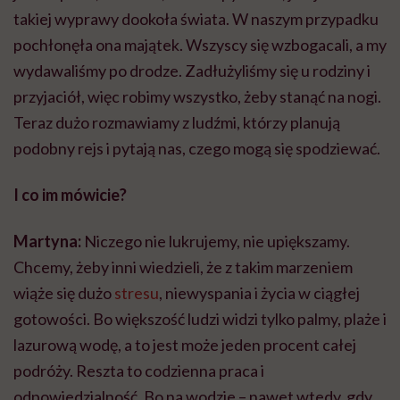
takiej wyprawy dookoła świata. W naszym przypadku
pochłonęła ona majątek. Wszyscy się wzbogacali, a my
wydawaliśmy po drodze. Zadłużyliśmy się u rodziny i
przyjaciół, więc robimy wszystko, żeby stanąć na nogi.
Teraz dużo rozmawiamy z ludźmi, którzy planują
podobny rejs i pytają nas, czego mogą się spodziewać.
I co im mówicie?
Martyna:
Niczego nie lukrujemy, nie upiększamy.
Chcemy, żeby inni wiedzieli, że z takim marzeniem
wiąże się dużo
stresu
, niewyspania i życia w ciągłej
gotowości. Bo większość ludzi widzi tylko palmy, plaże i
lazurową wodę, a to jest może jeden procent całej
podróży. Reszta to codzienna praca i
odpowiedzialność. Bo na wodzie – nawet wtedy, gdy