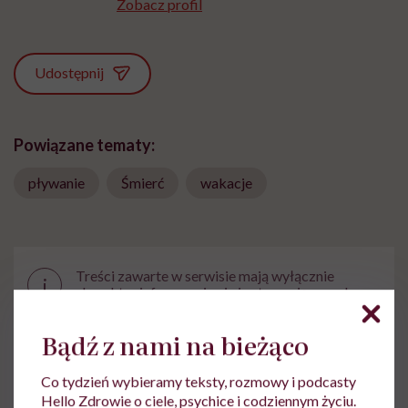
Zobacz profil
Udostępnij
Powiązane tematy:
pływanie
Śmierć
wakacje
Treści zawarte w serwisie mają wyłącznie
i
charakter informacyjny i nie stanowią porady
lekarskiej. Pamiętaj, że w przypadku
problemów ze zdrowiem należy bezwzględnie
Bądź z nami na bieżąco
skonsultować się z lekarzem.
Co tydzień wybieramy teksty, rozmowy i podcasty
Hello Zdrowie o ciele, psychice i codziennym życiu.