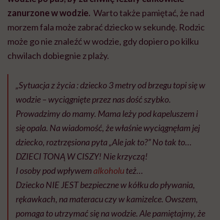
zanurzone w wodzie.
Warto także pamiętać, że nad
morzem fala może zabrać dziecko w sekundę. Rodzic
może go nie znaleźć w wodzie, gdy dopiero po kilku
chwilach dobiegnie z plaży.
„Sytuacja z życia : dziecko 3 metry od brzegu topi się w
wodzie – wyciągnięte przez nas dość szybko.
Prowadzimy do mamy. Mama leży pod kapeluszem i
się opala. Na wiadomość, że właśnie wyciągnęłam jej
dziecko, roztrzęsiona pyta „Ale jak to?” No tak to…
DZIECI TONĄ W CISZY! Nie krzyczą!
I osoby pod wpływem
alkoholu
też…
Dziecko NIE JEST bezpieczne w kółku do pływania,
rękawkach, na materacu czy w kamizelce. Owszem,
pomaga to utrzymać się na wodzie. Ale pamiętajmy, że