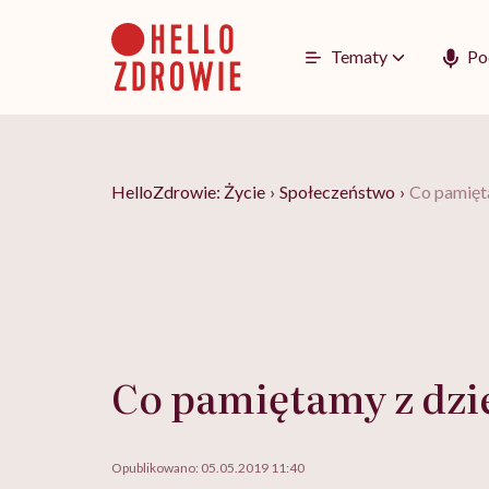
Go
to
content
Tematy
Po
HelloZdrowie: Życie
›
Społeczeństwo
›
Co pamięt
Co pamiętamy z dzi
Opublikowano:
05.05.2019 11:40