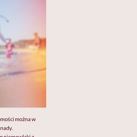
domości można w
anady.
am niemowlaki z