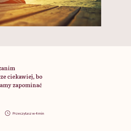
 zanim
ze ciekawiej, bo
namy zapominać
Przeczytasz w 4 min