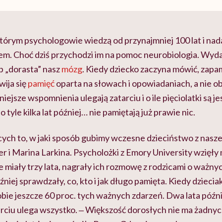
 którym psychologowie wiedzą od przynajmniej 100 lat i nad
m. Choć dziś przychodzi im na pomoc neurobiologia. Wyda
ób „dorasta” nasz
mózg
. Kiedy dziecko zaczyna mówić, zapa
ija się
pamięć
oparta na słowach i opowiadaniach, a nie ob
ejsze wspomnienia ulegają zatarciu i o ile pięciolatki są j
 tyle kilka lat później… nie pamiętają już prawie nic.
ych to, w jaki sposób gubimy wczesne dzieciństwo z naszej
er i Marina Larkina. Psycholożki z Emory University wzięły
te miały trzy lata, nagrały ich rozmowę z rodzicami o ważn
niej sprawdzały, co, kto i jak długo pamięta. Kiedy dzieci
obie jeszcze 60 proc. tych ważnych zdarzeń. Dwa lata późnie
arciu ulega wszystko. ‒ Większość dorosłych nie ma żadny