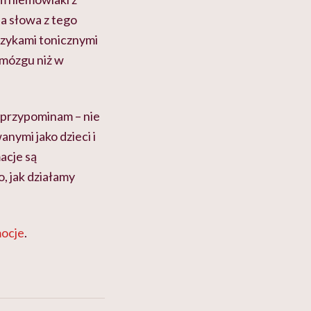
 na słowa z tego
językami tonicznymi
 mózgu niż w
– przypominam – nie
nymi jako dzieci i
acje są
 jak działamy
ocje
.