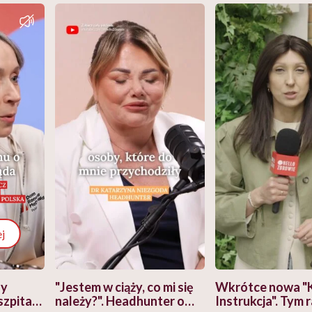
j
zy
"Jestem w ciąży, co mi się
Wkrótce nowa "
szpitalu
należy?". Headhunter o
Instrukcja". Tym 