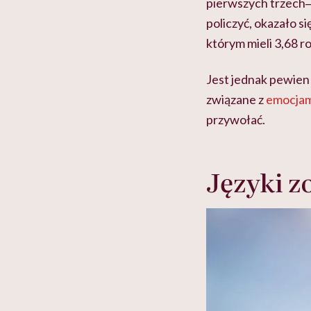
pierwszych trzech‒
policzyć, okazało 
którym mieli 3,68 ro
Jest jednak pewien 
związane z
emocjam
przywołać.
Języki z