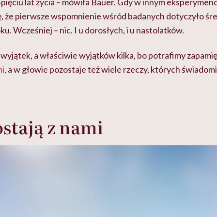
pięciu lat życia – mówiła Bauer. Gdy w innym eksperymen
się, że pierwsze wspomnienie wśród badanych dotyczyło ś
ku. Wcześniej – nic. I u dorosłych, i u nastolatków.
wyjątek, a właściwie wyjątków kilka, bo potrafimy zapami
i
, a w głowie pozostaje też wiele rzeczy, których świadom
ostają z nami