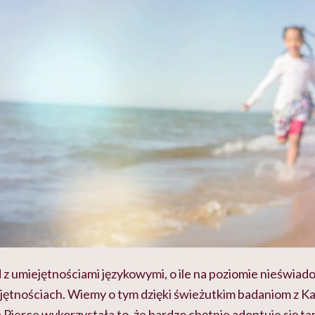
d z umiejętnościami językowymi, o ile na poziomie nieświa
jętnościach. Wiemy o tym dzięki świeżutkim badaniom z K
Pierce wykorzystała to, że bardzo chętnie adoptuje się t