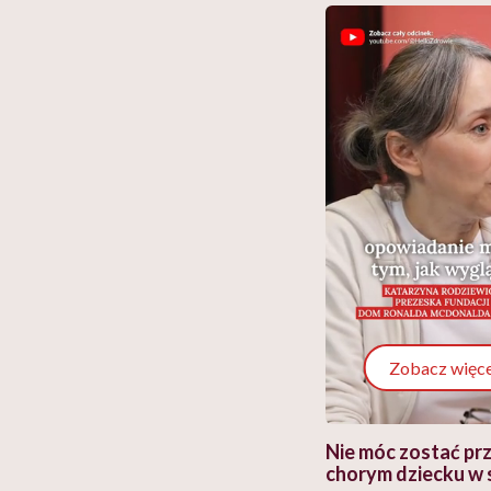
Zobacz więce
 i miał
Najlepsza dieta wydaje się
Nie móc zostać pr
 lekko
banalna, a może
chorym dziecku w 