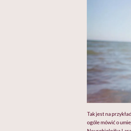
Tak jest na przykła
ogóle mówić o umie
Neurobiolożka Lara 