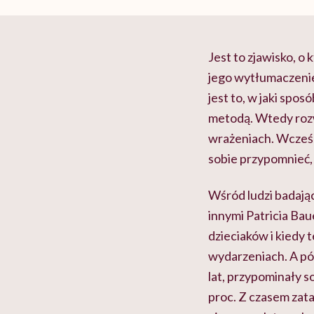
Jest to zjawisko, o
jego wytłumaczenie
jest to, w jaki spos
metodą. Wtedy rozw
wrażeniach. Wcześni
sobie przypomnieć, o
Wśród ludzi badając
innymi Patricia Bau
dzieciaków i kiedy 
wydarzeniach. A póź
lat, przypominały s
proc. Z czasem zat