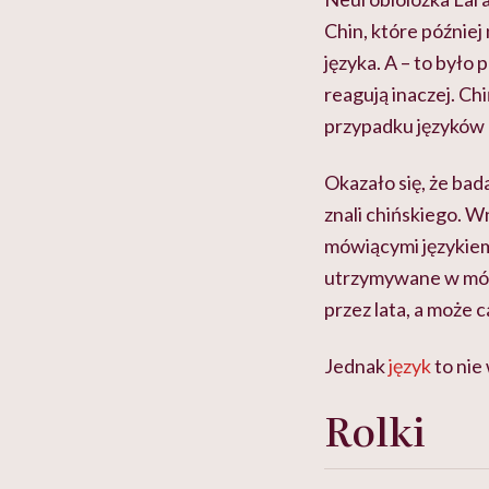
Chin, które później 
języka. A – to było
reagują inaczej. Ch
przypadku języków 
Okazało się, że bad
znali chińskiego. W
mówiącymi językiem
utrzymywane w mózg
przez lata, a może c
Jednak
język
to nie
Rolki