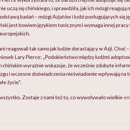
nie uczą się chińskiego, i sprawdziła, jak ich mózgi reagują
 podstawą badań – mózgi Azjatów i ludzi posługujących się 
iński jest bowiem językiem tonicznym i wymaga innej pracy
europejskich.
ani reagowali tak samo jak ludzie dorastający w Azji. Choć 
niosek Lary Pierce: „Podobieństwo między ludźmi adoptowa
 chińskim wyraźnie wskazuje, że wcześnie zdobyte inform
u i wczesne doświadczenia nieświadomie wpływają na to,
ałe życie”.
 wszystko. Zostaje z nami też to, co wywoływało wielkie
em