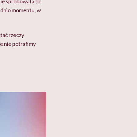
cie spróbowała to
rednio momentu, w
ętać rzeczy
ie nie potrafimy