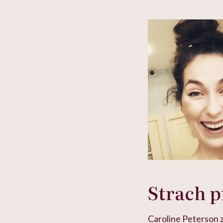
ie”
zapobiegać nowotworom
to tortura. "Prze
w tym może chyba 
głupota i brak wyo
Strach p
Caroline Peterson z