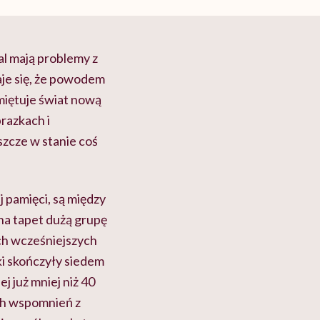
al mają problemy z
je się, że powodem
miętuje świat nową
razkach i
eszcze w stanie coś
 pamięci, są między
 na tapet dużą grupę
ych wcześniejszych
aki skończyły siedem
j już mniej niż 40
ch wspomnień z