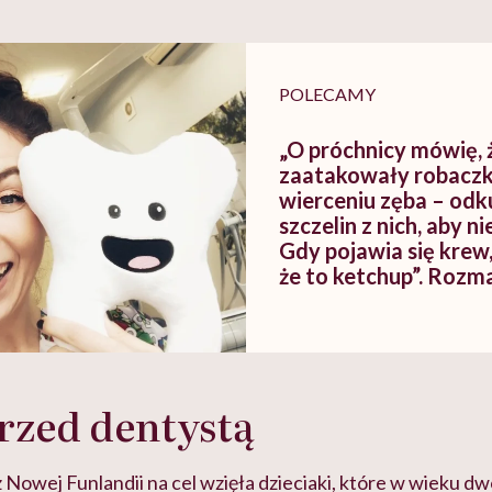
szkadzać
zmianie pokoleniowej u
atakach paniki. Z
tylko
kobiet w ciąży na rynku
warsztat pacjen
braźni"
pracy
ekspercki
POLECAMY
„O próchnicy mówię, 
zaatakowały robaczki
wierceniu zęba – odk
szczelin z nich, aby n
Gdy pojawia się krew
że to ketchup”. Roz
Zdrową Buzią
rzed dentystą
 Nowej Funlandii na cel wzięła dzieciaki, które w wieku dwó