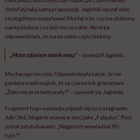
Dancewicz biustonosz lub majtki, po czym również
złożył jej taką samą propozycję. Jagielski zaczął więc
szczegółowo wypytywać Muchę o to, czy ma ulubioną
markę bielizny i co dziś ma na sobie. Aktorka
odpowiedziała, że ma na sobie część bielizny.
„Moim zdaniem stanik masz”
– stwierdził Jagielski.
Mucha zaprzeczyła. Odpowiedziała także, że nie
pamięta marki majtek, że są czarne lub granatowe.
„Żeby nie prześwitywały?” – upewnił się Jagielski.
Fragment tego wywiadu pojawił się na Instagramie
Julii Oleś, blogerki znanej w sieci jako „Fabjulus”. Post
został zatytułowany: „Najgorszy wywiad lat 90-
tych?”.