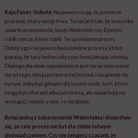
Kaja Funez-Sokoła:
Na pewno czuję, że jestem w
procesie, który wciąż trwa. To nie jest tak, że wszystko
umarło w momencie, kiedy Weinstein czy Epstein
robili rzeczy, które robili. Teraz widzimy proces
Diddy’ego i na pewno będą kolejne procesy, które
pokażą, że tacy ludzie cały czas funkcjonują i istnieją.
Dlatego dla mnie najważniejsze jest teraz oderwanie
się od tego, kim ja jestem w tej historii, i skupienie się
na tym, żeby być głosem dla innych osób, tych, które
mogą być ofiarami albo już nimi są, ale nadal boją się
wystąpić i mówić o tym, co się dzieje.
Byłaś jedną z oskarżycielek Weinsteina i domyślam
się, że cały proces nie był dla ciebie łatwym
doświadczeniem. Czy nie żałujesz czasami, że