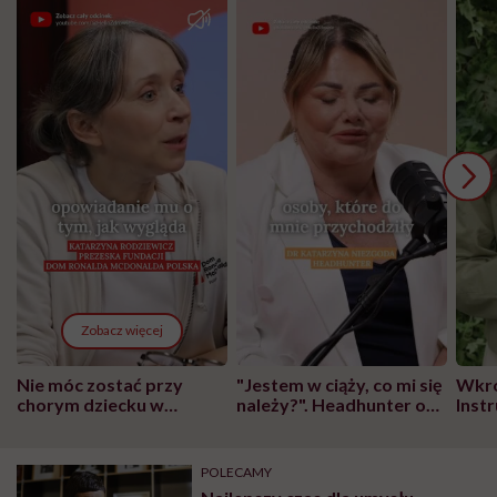
Zobacz więcej
Nie móc zostać przy
"Jestem w ciąży, co mi się
Wkró
chorym dziecku w
należy?". Headhunter o
Inst
szpitalu to tortura.
zmianie pokoleniowej u
atak
"Przeszkadzać w tym
kobiet w ciąży na rynku
wars
może chyba tylko
pracy
eksp
POLECAMY
głupota i brak