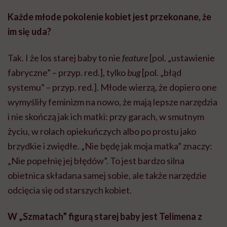
Każde młode pokolenie kobiet jest przekonane, że
im się uda?
Tak. I że los starej baby to nie
feature
[pol. „ustawienie
fabryczne” – przyp. red.], tylko
bug
[pol. „błąd
systemu” – przyp. red.]. Młode wierzą, że dopiero one
wymyśliły feminizm na nowo, że mają lepsze narzędzia
i nie skończą jak ich matki: przy garach, w smutnym
życiu, w rolach opiekuńczych albo po prostu jako
brzydkie i zwiędłe. „Nie będę jak moja matka” znaczy:
„Nie popełnię jej błędów”. To jest bardzo silna
obietnica składana samej sobie, ale także narzędzie
odcięcia się od starszych kobiet.
W „Szmatach” figurą starej baby jest Telimena z