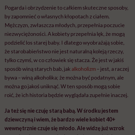
Pogarda i obrzydzenie to całkiem skuteczne sposoby,
by zapomnieć o własnych kłopotach z ciałem.
Mężczyzn, zwłaszcza młodych, przepełnia poczucie
niezwyciężoności. A kobiety przepełnia lęk, że mogą
podzielić los starej baby. I dlatego wyobrażają sobie,
że starobabieństwo nie jest naturalną koleją rzeczy,
tylko czymś, w co człowiek się stacza. Że jest w jakiś
sposób winą starych bab, jak
alkoholizm
– jest, a raczej
bywa – winą alkoholika; że można być podatnym, ale
można go jakoś uniknąć. W ten sposób mogą sobie
roić, że ich historia będzie wyglądała zupełnie inaczej.
Ja też się nie czuję starą babą. W środku jestem
dziewczyną i wiem, że bardzo wiele kobiet 40+
wewnętrznie czuje się młodo. Ale widzę już wzrok