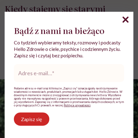
Kiedy stajemy się starymi
babami? Karolina Lewestam:
„Gdy mamy zejść ze sceny i nie
Bądź z nami na bieżąco
psuć widoku”
Co tydzień wybieramy teksty, rozmowy i podcasty
Hello Zdrowie o ciele, psychice i codziennym życiu.
Zapisz się i czytaj bez pośpiechu.
Paulina Dudek
Opublikowano:
23.07.2026 11:40
Adres
e-
mail
*
Podanie adresu e-mail oraz kliknięcie „Zapisz się” oznacza zgodę na otrzymywanie
wiadomości o nowościach, produktach, promocjach lub usługach dot. Hello Zdrowie. W
dowolnym momencie możesz zrezygnować z otrzymywania newslettera. Wycofanie
zgody nie ma wpływu na zgodność z prawem przetwarzania, którego dokonano przed
jej wycofaniem. Zapoznaj się z informacjami o przetwarzaniu danych osobowych, w tym
o przysługujących Ci prawach, w naszej
Polityce prywatności
.
Zapisz się