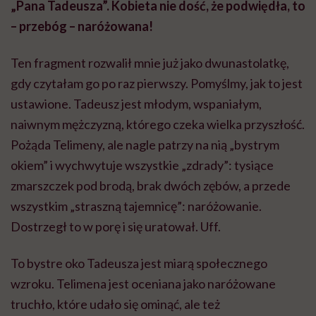
„Pana Tadeusza”. Kobieta nie dość, że podwiędła, to
– przebóg – naróżowana!
Ten fragment rozwalił mnie już jako dwunastolatkę,
gdy czytałam go po raz pierwszy. Pomyślmy, jak to jest
ustawione. Tadeusz jest młodym, wspaniałym,
naiwnym mężczyzną, którego czeka wielka przyszłość.
Pożąda Telimeny, ale nagle patrzy na nią „bystrym
okiem” i wychwytuje wszystkie „zdrady”: tysiące
zmarszczek pod brodą, brak dwóch zębów, a przede
wszystkim „straszną tajemnicę”: naróżowanie.
Dostrzegł to w porę i się uratował. Uff.
To bystre oko Tadeusza jest miarą społecznego
wzroku. Telimena jest oceniana jako naróżowane
truchło, które udało się ominąć, ale też