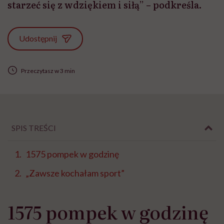
starzeć się z wdziękiem i siłą” – podkreśla.
Udostępnij
Przeczytasz w 3 min
SPIS TREŚCI
1575 pompek w godzinę
„Zawsze kochałam sport”
1575 pompek w godzinę