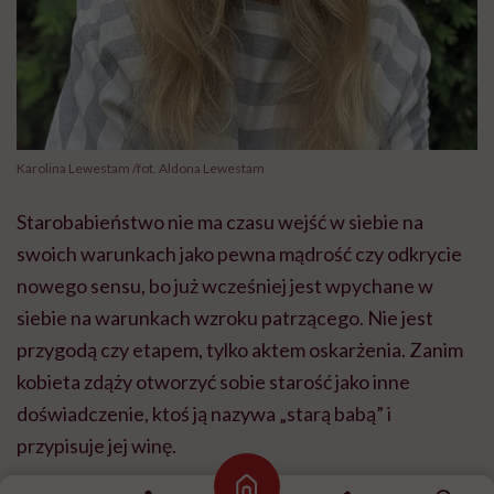
Karolina Lewestam /fot. Aldona Lewestam
Starobabieństwo nie ma czasu wejść w siebie na
swoich warunkach jako pewna mądrość czy odkrycie
nowego sensu, bo już wcześniej jest wpychane w
siebie na warunkach wzroku patrzącego. Nie jest
przygodą czy etapem, tylko aktem oskarżenia. Zanim
kobieta zdąży otworzyć sobie starość jako inne
doświadczenie, ktoś ją nazywa „starą babą” i
przypisuje jej winę.
Strona główna