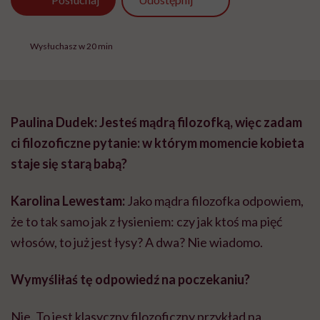
Wysłuchasz w 20 min
Paulina Dudek: Jesteś mądrą filozofką, więc zadam
ci filozoficzne pytanie: w którym momencie kobieta
staje się starą babą?
Karolina Lewestam:
Jako mądra filozofka odpowiem,
że to tak samo jak z łysieniem: czy jak ktoś ma pięć
włosów, to już jest łysy? A dwa? Nie wiadomo.
Wymyśliłaś tę odpowiedź na poczekaniu?
Nie. To jest klasyczny filozoficzny przykład na