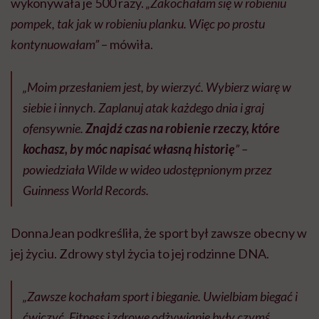
wykonywała je 500 razy.
„Zakochałam się w robieniu
pompek, tak jak w robieniu planku. Więc po prostu
kontynuowałam”
– mówiła.
„Moim przesłaniem jest, by wierzyć. Wybierz wiarę w
siebie i innych. Zaplanuj atak każdego dnia i graj
ofensywnie.
Znajdź czas na robienie rzeczy, które
kochasz, by móc napisać własną historię
” –
powiedziała Wilde w wideo udostępnionym przez
Guinness World Records.
DonnaJean podkreśliła, że sport był zawsze obecny w
jej życiu. Zdrowy styl życia to jej rodzinne DNA.
„Zawsze kochałam sport i bieganie. Uwielbiam biegać i
ćwiczyć. Fitness i zdrowe odżywianie były czymś