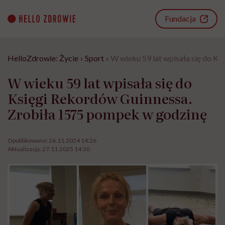
Go
to
Fundacja
content
HelloZdrowie: Życie
›
Sport
›
W wieku 59 lat wpisała się do K
W wieku 59 lat wpisała się do
Księgi Rekordów Guinnessa.
Zrobiła 1575 pompek w godzinę
Opublikowano:
26.11.2024 14:26
Aktualizacja:
27.11.2025 14:30