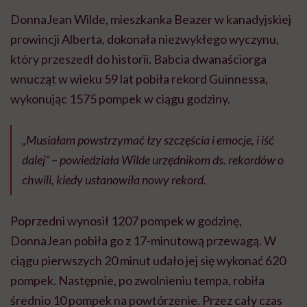
DonnaJean Wilde, mieszkanka Beazer w kanadyjskiej
prowincji Alberta, dokonała niezwykłego wyczynu,
który przeszedł do historii. Babcia dwanaściorga
wnucząt w wieku 59 lat pobiła rekord Guinnessa,
wykonując 1575 pompek w ciągu godziny.
„Musiałam powstrzymać łzy szczęścia i emocje, i iść
dalej” – powiedziała Wilde urzędnikom ds. rekordów o
chwili, kiedy ustanowiła nowy rekord.
Poprzedni wynosił 1207 pompek w godzinę,
DonnaJean pobiła go z 17-minutową przewagą. W
ciągu pierwszych 20 minut udało jej się wykonać 620
pompek. Następnie, po zwolnieniu tempa, robiła
średnio 10 pompek na powtórzenie. Przez cały czas