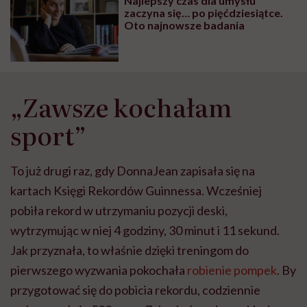
Najlepszy czas dla umysłu
wyobraźni"
zaczyna się… po pięćdziesiątce.
Oto najnowsze badania
„Zawsze kochałam
sport”
To już drugi raz, gdy DonnaJean zapisała się na
kartach Księgi Rekordów Guinnessa. Wcześniej
pobiła rekord w utrzymaniu pozycji deski,
wytrzymując w niej 4 godziny, 30 minut i 11 sekund.
Jak przyznała, to właśnie dzięki treningom do
pierwszego wyzwania pokochała
robienie pompek
. By
przygotować się do pobicia rekordu, codziennie