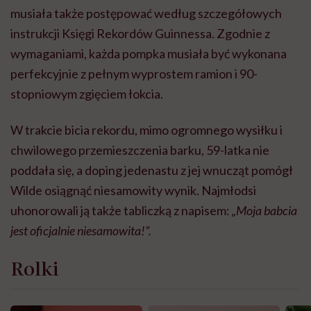
musiała także postępować według szczegółowych
instrukcji Księgi Rekordów Guinnessa. Zgodnie z
wymaganiami, każda pompka musiała być wykonana
perfekcyjnie z pełnym wyprostem ramion i 90-
stopniowym zgięciem łokcia.
W trakcie bicia rekordu, mimo ogromnego wysiłku i
chwilowego przemieszczenia barku, 59-latka nie
poddała się, a doping jedenastu z jej wnucząt pomógł
Wilde osiągnąć niesamowity wynik. Najmłodsi
uhonorowali ją także tabliczką z napisem:
„Moja babcia
jest oficjalnie niesamowita!”.
Rolki