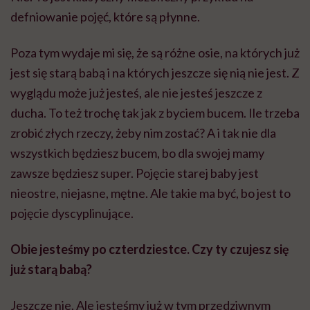
defniowanie pojęć, które są płynne.
Poza tym wydaje mi się, że są różne osie, na których już
jest się starą babą i na których jeszcze się nią nie jest. Z
wyglądu może już jesteś, ale nie jesteś jeszcze z
ducha. To też trochę tak jak z byciem bucem. Ile trzeba
zrobić złych rzeczy, żeby nim zostać? A i tak nie dla
wszystkich będziesz bucem, bo dla swojej mamy
zawsze będziesz super. Pojęcie starej baby jest
nieostre, niejasne, mętne. Ale takie ma być, bo jest to
pojęcie dyscyplinujące.
Obie jesteśmy po czterdziestce. Czy ty czujesz się
już starą babą?
Jeszcze nie. Ale jesteśmy już w tym przedziwnym