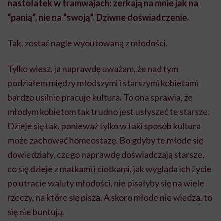
nastolatek w tramwajach: zerkają na mnie jak na
“panią”, nie na “swoją”. Dziwne doświadczenie.
Tak, zostać nagle wyoutowaną z młodości.
Tylko wiesz, ja naprawdę uważam, że nad tym
podziałem między młodszymi i starszymi kobietami
bardzo usilnie pracuje kultura. To ona sprawia, że
młodym kobietom tak trudno jest usłyszeć te starsze.
Dzieje się tak, ponieważ tylko w taki sposób kultura
może zachować homeostazę. Bo gdyby te młode się
dowiedziały, czego naprawdę doświadczają starsze,
co się dzieje z matkami i ciotkami, jak wygląda ich życie
po utracie waluty młodości, nie pisałyby się na wiele
rzeczy, na które się piszą. A skoro młode nie wiedzą, to
się nie buntują.