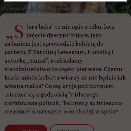
Karolina Lewestam /fot. Aldona Lewestam
„S
tara baba” to nie opis wieku, lecz
pojęcie dyscyplinujące, jego
zadaniem jest sprowadzić kobietę do
parteru. Z Karoliną Lewestam, filozofką i
autorką „Szmat”, rozkładamy
starobabieństwo na części pierwsze. Czemu
każda młoda kobieta wierzy, że nie będzie jak
własna matka? Co się kryje pod zwrotem
„starzeć się z godnością”? Dlaczego
naróżowane policzki Telimeny są śmieszno-
straszne? A wreszcie: o co chodzi w życiu?
Udostępnij
Posłuchaj