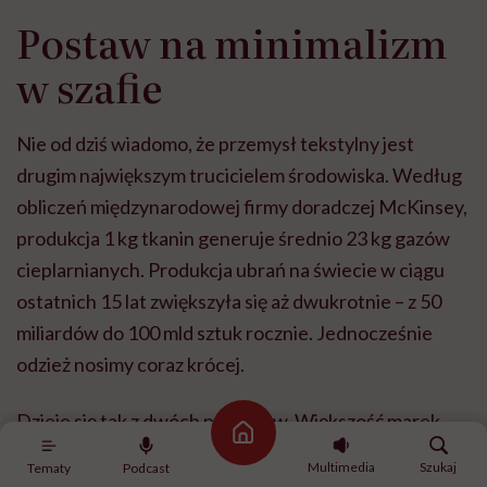
Postaw na minimalizm
w szafie
Nie od dziś wiadomo, że przemysł tekstylny jest
drugim największym trucicielem środowiska. Według
obliczeń międzynarodowej firmy doradczej McKinsey,
produkcja 1 kg tkanin generuje średnio 23 kg gazów
cieplarnianych. Produkcja ubrań na świecie w ciągu
ostatnich 15 lat zwiększyła się aż dwukrotnie – z 50
miliardów do 100 mld sztuk rocznie. Jednocześnie
odzież nosimy coraz krócej.
Dzieje się tak z dwóch powodów. Większość marek
Strona główna
opiera się o model szybkiej mody. Sieciówki takie jak
Multimedia
Szukaj
Tematy
Podcast
Zara oferują już ponad 20 kolekcji rocznie, co oznacza,