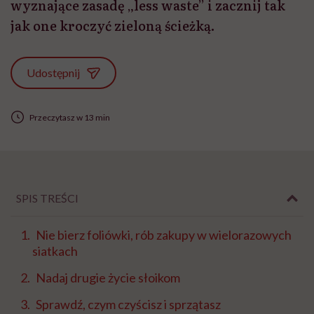
wyznające zasadę „less waste” i zacznij tak
jak one kroczyć zieloną ścieżką.
Udostępnij
Przeczytasz w 13 min
SPIS TREŚCI
Nie bierz foliówki, rób zakupy w wielorazowych
siatkach
Nadaj drugie życie słoikom
Sprawdź, czym czyścisz i sprzątasz