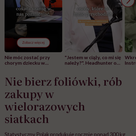
Zobacz więcej
Nie móc zostać przy
"Jestem w ciąży, co mi się
Wkró
chorym dziecku w
należy?". Headhunter o
Inst
szpitalu to tortura.
zmianie pokoleniowej u
atak
"Przeszkadzać w tym
kobiet w ciąży na rynku
wars
Nie bierz foliówki, rób
może chyba tylko
pracy
eksp
głupota i brak
zakupy w
wyobraźni"
wielorazowych
siatkach
Statystyczny Polak produkuje rocznie ponad 300 kg