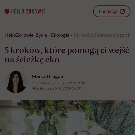
Go
to
Fundacja
content
HelloZdrowie: Życie
›
Ekologia
›
5 kroków, które pomogą ci we
5 kroków, które pomogą ci wejść
na ścieżkę eko
Marta Dragan
Opublikowano:
03.03.2019 10:00
Aktualizacja:
26.02.2024 15:20