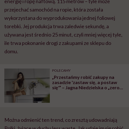
energię i ropę naftową. 115 metrów – tyle może
przejechać samochód na ropie, która została
wykorzystana do wyprodukowania jednej foliowej
torebki. Jej produkcja trwa zaledwie sekundę, a
używana jest średnio 25 minut, czyli mniej więcej tyle,
ile trwa pokonanie drogi z zakupami ze sklepu do
domu.
POLECAMY
„Przestańmy robić zakupy na
zasadzie 'zastaw się, a postaw
się'” – Jagna Niedzielska o „zero
waste” w blokowej kuchni
Można odmienić ten trend, co zresztą udowadniają
Polki, żyjące w duchu less waste. Jak udaje im się robić