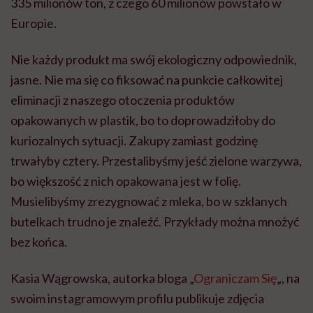
335 milionów ton, z czego 60 milionów powstało w
Europie.
Nie każdy produkt ma swój ekologiczny odpowiednik,
jasne. Nie ma się co fiksować na punkcie całkowitej
eliminacji z naszego otoczenia produktów
opakowanych w plastik, bo to doprowadziłoby do
kuriozalnych sytuacji. Zakupy zamiast godzinę
trwałyby cztery. Przestalibyśmy jeść zielone warzywa,
bo większość z nich opakowana jest w folię.
Musielibyśmy zrezygnować z mleka, bo w szklanych
butelkach trudno je znaleźć. Przykłady można mnożyć
bez końca.
Kasia Wągrowska, autorka bloga „
Ograniczam Się
„, na
swoim instagramowym profilu publikuje zdjęcia