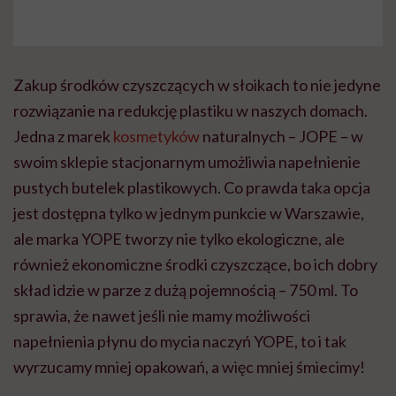
Zakup środków czyszczących w słoikach to nie jedyne
rozwiązanie na redukcję plastiku w naszych domach.
Jedna z marek
kosmetyków
naturalnych – JOPE – w
swoim sklepie stacjonarnym umożliwia napełnienie
pustych butelek plastikowych. Co prawda taka opcja
jest dostępna tylko w jednym punkcie w Warszawie,
ale marka YOPE tworzy nie tylko ekologiczne, ale
również ekonomiczne środki czyszczące, bo ich dobry
skład idzie w parze z dużą pojemnością – 750 ml. To
sprawia, że nawet jeśli nie mamy możliwości
napełnienia płynu do mycia naczyń YOPE, to i tak
wyrzucamy mniej opakowań, a więc mniej śmiecimy!