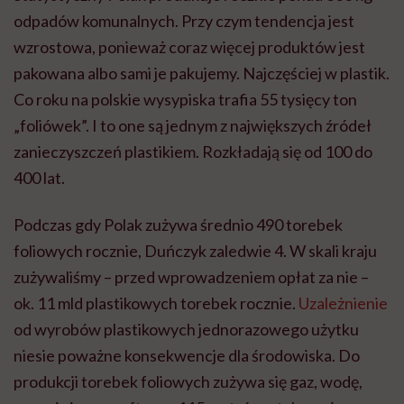
odpadów komunalnych. Przy czym tendencja jest
wzrostowa, ponieważ coraz więcej produktów jest
pakowana albo sami je pakujemy. Najczęściej w plastik.
Co roku na polskie wysypiska trafia 55 tysięcy ton
„foliówek”. I to one są jednym z największych źródeł
zanieczyszczeń plastikiem. Rozkładają się od 100 do
400 lat.
Podczas gdy Polak zużywa średnio 490 torebek
foliowych rocznie, Duńczyk zaledwie 4. W skali kraju
zużywaliśmy – przed wprowadzeniem opłat za nie –
ok. 11 mld plastikowych torebek rocznie.
Uzależnienie
od wyrobów plastikowych jednorazowego użytku
niesie poważne konsekwencje dla środowiska. Do
produkcji torebek foliowych zużywa się gaz, wodę,