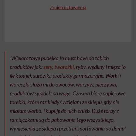
Zmień ustawienia
„Wielorazowe pudełka to must have do takich
produktów jak:
sery
,
twarożki
, ryby, wędliny i mięsa (o
ile ktoś je), surówki, produkty garmażeryjne. Worki i
woreczki służą mi do owoców, warzyw, pieczywa,
produktów sypkich na wagę. Czasem biorę papierowe
torebki, które raz kiedyś wzięłam ze sklepu, gdy nie
miałam worka, i kupuję do nich chleb. Duże torby z
ramiączkami są do pakowania tego wszystkiego,
wyniesienia ze sklepu i przetransportowania do domu”