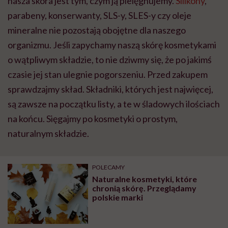
nasza skóra jest tym, czym ją pielęgnujemy.
Silikony
,
parabeny, konserwanty, SLS-y, SLES-y czy oleje
mineralne nie pozostają obojętne dla naszego
organizmu. Jeśli zapychamy naszą skórę kosmetykami
o wątpliwym składzie, to nie dziwmy się, że po jakimś
czasie jej stan ulegnie pogorszeniu. Przed zakupem
sprawdzajmy skład. Składniki, których jest najwięcej,
są zawsze na początku listy, a te w śladowych ilościach
na końcu. Sięgajmy po kosmetyki o prostym,
naturalnym składzie.
POLECAMY
Naturalne kosmetyki, które
chronią skórę. Przeglądamy
polskie marki