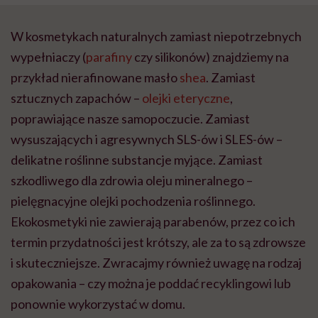
W kosmetykach naturalnych zamiast niepotrzebnych
wypełniaczy (
parafiny
czy silikonów) znajdziemy na
przykład nierafinowane masło
shea
. Zamiast
sztucznych zapachów –
olejki eteryczne
,
poprawiające nasze samopoczucie. Zamiast
wysuszających i agresywnych SLS-ów i SLES-ów –
delikatne roślinne substancje myjące. Zamiast
szkodliwego dla zdrowia oleju mineralnego –
pielęgnacyjne olejki pochodzenia roślinnego.
Ekokosmetyki nie zawierają parabenów, przez co ich
termin przydatności jest krótszy, ale za to są zdrowsze
i skuteczniejsze. Zwracajmy również uwagę na rodzaj
opakowania – czy można je poddać recyklingowi lub
ponownie wykorzystać w domu.