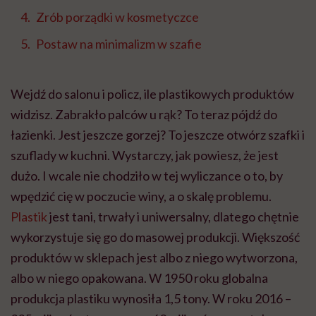
Zrób porządki w kosmetyczce
Postaw na minimalizm w szafie
Wejdź do salonu i policz, ile plastikowych produktów
widzisz. Zabrakło palców u rąk? To teraz pójdź do
łazienki. Jest jeszcze gorzej? To jeszcze otwórz szafki i
szuflady w kuchni. Wystarczy, jak powiesz, że jest
dużo. I wcale nie chodziło w tej wyliczance o to, by
wpędzić cię w poczucie winy, a o skalę problemu.
Plastik
jest tani, trwały i uniwersalny, dlatego chętnie
wykorzystuje się go do masowej produkcji. Większość
produktów w sklepach jest albo z niego wytworzona,
albo w niego opakowana. W 1950 roku globalna
produkcja plastiku wynosiła 1,5 tony. W roku 2016 –