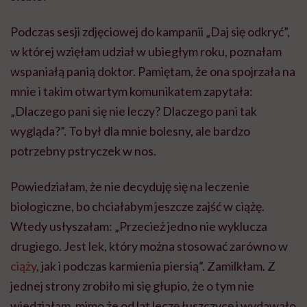
Podczas sesji zdjęciowej do kampanii „Daj się odkryć”,
w której wzięłam udział w ubiegłym roku, poznałam
wspaniałą panią doktor. Pamiętam, że ona spojrzała na
mnie i takim otwartym komunikatem zapytała:
„Dlaczego pani się nie leczy? Dlaczego pani tak
wygląda?”. To był dla mnie bolesny, ale bardzo
potrzebny pstryczek w nos.
Powiedziałam, że nie decyduję się na leczenie
biologiczne, bo chciałabym jeszcze zajść w ciążę.
Wtedy usłyszałam: „Przecież jedno nie wyklucza
drugiego. Jest lek, który można stosować zarówno w
ciąży
, jak i podczas karmienia piersią”. Zamilkłam. Z
jednej strony zrobiło mi się głupio, że o tym nie
wiedziałam, mimo że od lat leczę łuszczycę i wydawało