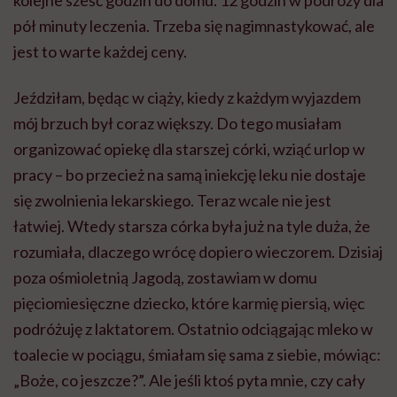
kolejne sześć godzin do domu. 12 godzin w podróży dla
pół minuty leczenia. Trzeba się nagimnastykować, ale
jest to warte każdej ceny.
Jeździłam, będąc w ciąży, kiedy z każdym wyjazdem
mój brzuch był coraz większy. Do tego musiałam
organizować opiekę dla starszej córki, wziąć urlop w
pracy – bo przecież na samą iniekcję leku nie dostaje
się zwolnienia lekarskiego. Teraz wcale nie jest
łatwiej. Wtedy starsza córka była już na tyle duża, że
rozumiała, dlaczego wrócę dopiero wieczorem. Dzisiaj
poza ośmioletnią Jagodą, zostawiam w domu
pięciomiesięczne dziecko, które karmię piersią, więc
podróżuję z laktatorem. Ostatnio odciągając mleko w
toalecie w pociągu, śmiałam się sama z siebie, mówiąc:
„Boże, co jeszcze?”. Ale jeśli ktoś pyta mnie, czy cały