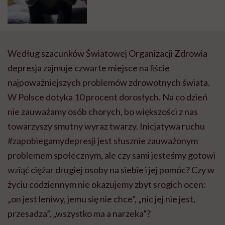
Według szacunków Światowej Organizacji Zdrowia
depresja zajmuje czwarte miejsce na liście
najpoważniejszych problemów zdrowotnych świata.
W Polsce dotyka 10 procent dorosłych. Na co dzień
nie zauważamy osób chorych, bo większości z nas
towarzyszy smutny wyraz twarzy. Inicjatywa ruchu
#zapobiegamydepresji jest słusznie zauważonym
problemem społecznym, ale czy sami jesteśmy gotowi
wziąć ciężar drugiej osoby na siebie i jej pomóc? Czy w
życiu codziennym nie okazujemy zbyt srogich ocen:
„on jest leniwy, jemu się nie chce”, „nic jej nie jest,
przesadza”, „wszystko ma a narzeka”?