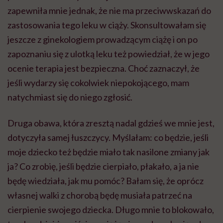
zapewniła mnie jednak, że nie ma przeciwwskazań do
zastosowania tego leku w ciąży. Skonsultowałam się
jeszcze z ginekologiem prowadzącym ciążę i on po
zapoznaniu się z ulotką leku też powiedział, że w jego
ocenie terapia jest bezpieczna. Choć zaznaczył, że
jeśli wydarzy się cokolwiek niepokojącego, mam
natychmiast się do niego zgłosić.
Druga obawa, która zresztą nadal gdzieś we mnie jest,
dotyczyła samej łuszczycy. Myślałam: co będzie, jeśli
moje dziecko też będzie miało tak nasilone zmiany jak
ja? Co zrobię, jeśli będzie cierpiało, płakało, a ja nie
będę wiedziała, jak mu pomóc? Bałam się, że oprócz
własnej walki z chorobą będę musiała patrzeć na
cierpienie swojego dziecka. Długo mnie to blokowało,