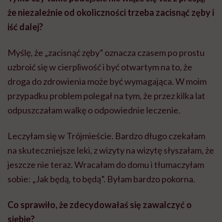
że niezależnie od okoliczności trzeba zacisnąć zęby i
iść dalej?
Myślę, że „zacisnąć zęby” oznacza czasem po prostu
uzbroić się w cierpliwość i być otwartym na to, że
droga do zdrowienia może być wymagająca. W moim
przypadku problem polegał na tym, że przez kilka lat
odpuszczałam walkę o odpowiednie leczenie.
Leczyłam się w Trójmieście. Bardzo długo czekałam
na skuteczniejsze leki, z wizyty na wizytę słyszałam, że
jeszcze nie teraz. Wracałam do domu i tłumaczyłam
sobie: „Jak będą, to będą”. Byłam bardzo pokorna.
Co sprawiło, że zdecydowałaś się zawalczyć o
siebie?