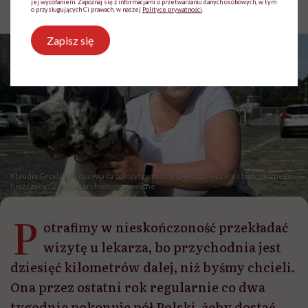
jej wycofaniem. Zapoznaj się z informacjami o przetwarzaniu danych osobowych, w tym
Aktualizacja:
03.08.2026 12:31
o przysługujących Ci prawach, w naszej
Polityce prywatności
.
Zapisz się
Klaudia Grodzicka opowiada o pozytywnych aspektach leczenia biologicznego
łuszczycy / Zdjęcie: archiwum prywatne
P
otrafimy w nieskończoność przekładać
wizytę u lekarza, bo przychodnia jest
dziesięć kilometrów dalej, niż byśmy chcieli.
Ona przez ostatni rok regularnie co dwa
tygodnie pokonuje pół Polski, żeby dostać