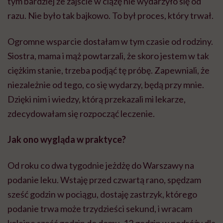
tym bardziej że zajście w ciążę nie wydarzyło się od
razu. Nie było tak bajkowo. To był proces, który trwał.
Ogromne wsparcie dostałam w tym czasie od rodziny.
Siostra, mama i mąż powtarzali, że skoro jestem w tak
ciężkim stanie, trzeba podjąć tę próbę. Zapewniali, że
niezależnie od tego, co się wydarzy, będą przy mnie.
Dzięki nim i wiedzy, którą przekazali mi lekarze,
zdecydowałam się rozpocząć leczenie.
Jak ono wygląda w praktyce?
Od roku co dwa tygodnie jeżdżę do Warszawy na
podanie leku. Wstaję przed czwartą rano, spędzam
sześć godzin w pociągu, dostaję zastrzyk, którego
podanie trwa może trzydzieści sekund, i wracam