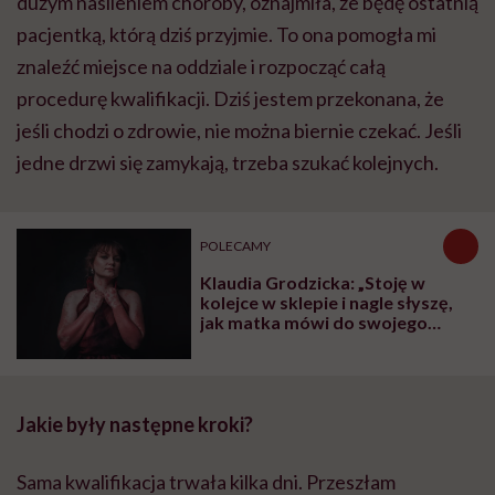
dużym nasileniem choroby, oznajmiła, że będę ostatnią
pacjentką, którą dziś przyjmie. To ona pomogła mi
znaleźć miejsce na oddziale i rozpocząć całą
procedurę kwalifikacji. Dziś jestem przekonana, że
jeśli chodzi o zdrowie, nie można biernie czekać. Jeśli
jedne drzwi się zamykają, trzeba szukać kolejnych.
POLECAMY
Klaudia Grodzicka: „Stoję w
kolejce w sklepie i nagle słyszę,
jak matka mówi do swojego
dziecka: 'Odsuń się od pani, bo
jeszcze cię zarazi tym syfem'”
Jakie były następne kroki?
Sama kwalifikacja trwała kilka dni. Przeszłam