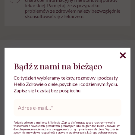
lekarskiej. Pamiętaj, że w przypadku
problemów ze zdrowiem należy bezwzględnie
skonsultować się z lekarzem.
HelloZdrowie: Życie
›
Społeczeństwo
›
Klaudia Grodzicka: „12 
Bądź z nami na bieżąco
Klaudia Grodzicka: „12 godzin w
podróży dla pół minuty
Co tydzień wybieramy teksty, rozmowy i podcasty
Hello Zdrowie o ciele, psychice i codziennym życiu.
leczenia. Jeśli ktoś mnie pyta,
Zapisz się i czytaj bez pośpiechu.
czy cały ten trud ma sens, bez
Adres
wahania odpowiadam: 'tak’”
e-
mail
*
Podanie adresu e-mail oraz kliknięcie „Zapisz się” oznacza zgodę na otrzymywanie
Marta Dragan
wiadomości o nowościach, produktach, promocjach lub usługach dot. Hello Zdrowie. W
dowolnym momencie możesz zrezygnować z otrzymywania newslettera. Wycofanie
Opublikowano:
03.08.2026 12:04
zgody nie ma wpływu na zgodność z prawem przetwarzania, którego dokonano przed