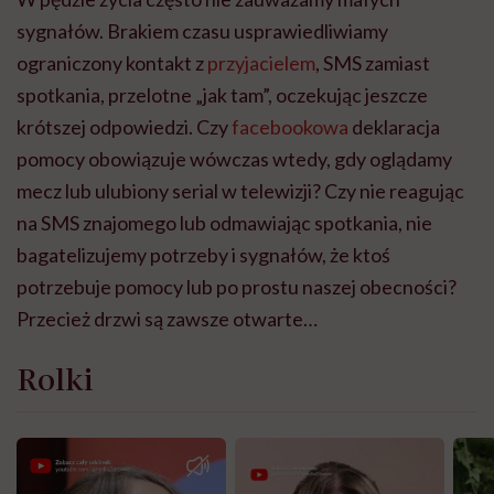
sygnałów. Brakiem czasu usprawiedliwiamy
ograniczony kontakt z
przyjacielem
, SMS zamiast
spotkania, przelotne „jak tam”, oczekując jeszcze
krótszej odpowiedzi. Czy
facebookowa
deklaracja
pomocy obowiązuje wówczas wtedy, gdy oglądamy
mecz lub ulubiony serial w telewizji? Czy nie reagując
na SMS znajomego lub odmawiając spotkania, nie
bagatelizujemy potrzeby i sygnałów, że ktoś
potrzebuje pomocy lub po prostu naszej obecności?
Przecież drzwi są zawsze otwarte…
Rolki