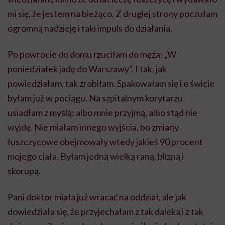
mi się, że jestem na bieżąco. Z drugiej strony poczułam
ogromną nadzieję i taki impuls do działania.
Po powrocie do domu rzuciłam do męża: „W
poniedziałek jadę do Warszawy”. I tak, jak
powiedziałam, tak zrobiłam. Spakowałam się i o świcie
byłam już w pociągu. Na szpitalnym korytarzu
usiadłam z myślą: albo mnie przyjmą, albo stąd nie
wyjdę. Nie miałam innego wyjścia, bo zmiany
łuszczycowe obejmowały wtedy jakieś 90 procent
mojego ciała. Byłam jedną wielką raną, blizną i
skorupą.
Pani doktor miała już wracać na oddział, ale jak
dowiedziała się, że przyjechałam z tak daleka i z tak