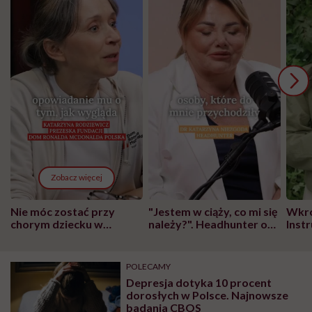
Zobacz więcej
Nie móc zostać przy
"Jestem w ciąży, co mi się
Wkró
chorym dziecku w
należy?". Headhunter o
Inst
szpitalu to tortura.
zmianie pokoleniowej u
atak
"Przeszkadzać w tym
kobiet w ciąży na rynku
wars
może chyba tylko
pracy
eksp
POLECAMY
głupota i brak
Depresja dotyka 10 procent
wyobraźni"
dorosłych w Polsce. Najnowsze
badania CBOS