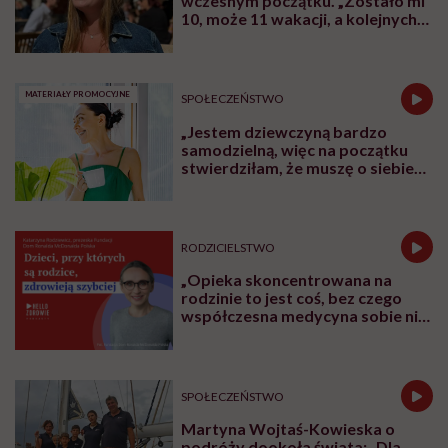
wczesnym początku. „Zostało mi
10, może 11 wakacji, a kolejnych
nie będę już świadoma”
MATERIAŁY PROMOCYJNE
SPOŁECZEŃSTWO
„Jestem dziewczyną bardzo
samodzielną, więc na początku
stwierdziłam, że muszę o siebie
zadbać”. Emilia Pobiedzińska o
słodko-gorzkim doświadczeniu
menopauzy
RODZICIELSTWO
„Opieka skoncentrowana na
rodzinie to jest coś, bez czego
współczesna medycyna sobie nie
poradzi”
SPOŁECZEŃSTWO
Martyna Wojtaś-Kowieska o
podróży dookoła świata: „Dla