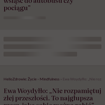
pociągu”
HelloZdrowie: Życie
›
Mindfulness
›
Ewa Woydyłło: „Nie rozpami
Ewa Woydyłło: „Nie rozpamiętuj
złej przeszłości. To najgłupsza
rzecz, jaką sobie można robić”