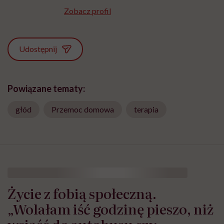
Zobacz profil
Udostępnij
Powiązane tematy:
głód
Przemoc domowa
terapia
Życie z fobią społeczną.
„Wolałam iść godzinę pieszo, niż
wsiąść do autobusu czy