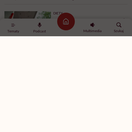
DIETY
Zdrowa dieta ma sens, nawet jeśli
Strona główna
kilogramy wracają. To odkrycie
daje nadzieję wszystkim
Multimedia
Szukaj
Tematy
Podcast
walczącym z efektem jo-jo
SPOŁECZEŃSTWO
Klaudia Grodzicka: „12 godzin w
podróży dla pół minuty leczenia.
Jeśli ktoś mnie pyta, czy cały ten
trud ma sens, bez wahania
odpowiadam: 'tak’”
FEMINIZM
Krystyna Chojnowska-Liskiewicz:
„Nie chcę być słynna. Chciałam
tylko być pierwsza”