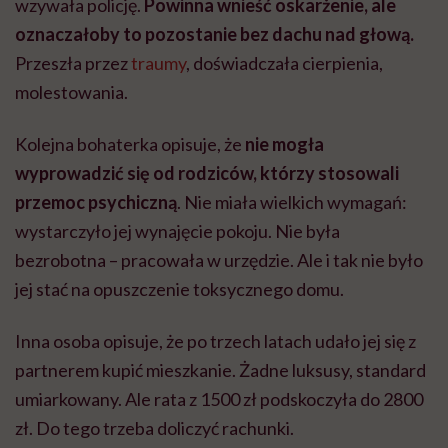
wzywała policję.
Powinna wnieść oskarżenie, ale
oznaczałoby to pozostanie bez dachu nad głową.
Przeszła przez
traumy
, doświadczała cierpienia,
molestowania.
Kolejna bohaterka opisuje, że
nie mogła
wyprowadzić się od rodziców, którzy stosowali
przemoc psychiczną
. Nie miała wielkich wymagań:
wystarczyło jej wynajęcie pokoju. Nie była
bezrobotna – pracowała w urzędzie. Ale i tak nie było
jej stać na opuszczenie toksycznego domu.
Inna osoba opisuje, że po trzech latach udało jej się z
partnerem kupić mieszkanie. Żadne luksusy, standard
umiarkowany. Ale rata z 1500 zł podskoczyła do 2800
zł. Do tego trzeba doliczyć rachunki.