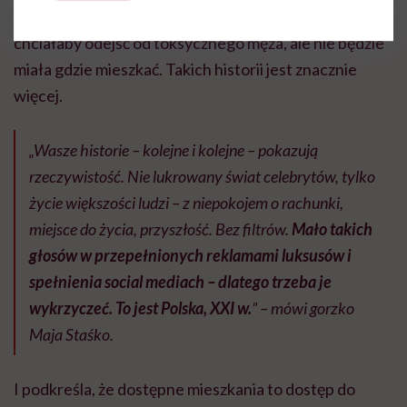
metrowej kawalerce, a także o kobiecie, która
chciałaby odejść od toksycznego męża, ale nie będzie
miała gdzie mieszkać. Takich historii jest znacznie
więcej.
„Wasze historie – kolejne i kolejne – pokazują
rzeczywistość. Nie lukrowany świat celebrytów, tylko
życie większości ludzi – z niepokojem o rachunki,
miejsce do życia, przyszłość. Bez filtrów.
Mało takich
głosów w przepełnionych reklamami luksusów i
spełnienia social mediach – dlatego trzeba je
wykrzyczeć. To jest Polska, XXI w.
” – mówi gorzko
Maja Staśko.
I podkreśla, że dostępne mieszkania to dostęp do