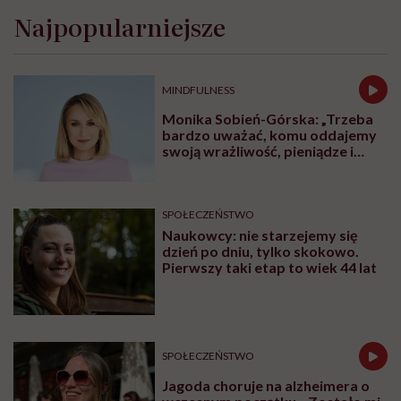
Najpopularniejsze
MINDFULNESS
Monika Sobień-Górska: „Trzeba
bardzo uważać, komu oddajemy
swoją wrażliwość, pieniądze i
zaufanie”
SPOŁECZEŃSTWO
Naukowcy: nie starzejemy się
dzień po dniu, tylko skokowo.
Pierwszy taki etap to wiek 44 lat
SPOŁECZEŃSTWO
Jagoda choruje na alzheimera o