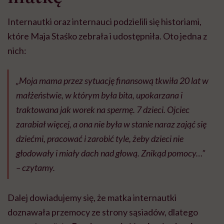
Internautki oraz internauci podzielili się historiami,
które Maja Staśko zebrała i udostępniła. Oto jedna z
nich:
„Moja mama przez sytuację finansową tkwiła 20 lat w
małżeństwie, w którym była bita, upokarzana i
traktowana jak worek na spermę. 7 dzieci. Ojciec
zarabiał więcej, a ona nie była w stanie naraz zająć się
dziećmi, pracować i zarobić tyle, żeby dzieci nie
głodowały i miały dach nad głową. Znikąd pomocy…”
– czytamy.
Dalej dowiadujemy się, że matka internautki
doznawała przemocy ze strony sąsiadów, dlatego