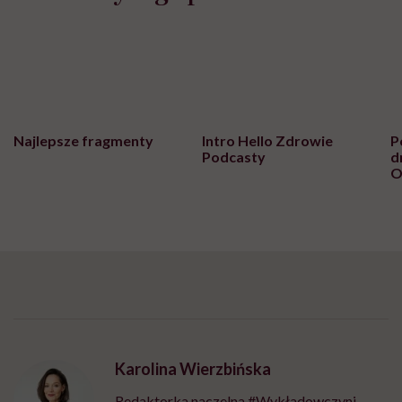
Najlepsze fragmenty
Intro Hello Zdrowie
P
Podcasty
d
O
Karolina Wierzbińska
Redaktorka naczelna #Wykładowczyni