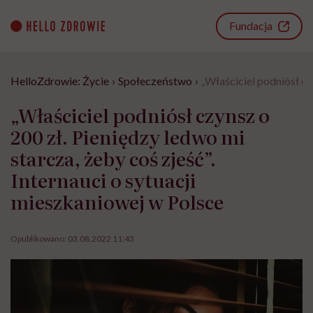
Go
to
Fundacja
content
HelloZdrowie: Życie
›
Społeczeństwo
›
„Właściciel podniósł cz
„Właściciel podniósł czynsz o
200 zł. Pieniędzy ledwo mi
starcza, żeby coś zjeść”.
Internauci o sytuacji
mieszkaniowej w Polsce
Opublikowano:
03.08.2022 11:43