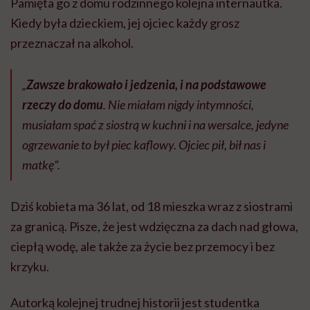
Pamięta go z domu rodzinnego kolejna internautka.
Kiedy była dzieckiem, jej ojciec każdy grosz
przeznaczał na alkohol.
„
Zawsze brakowało i jedzenia, i na podstawowe
rzeczy do domu
. Nie miałam nigdy intymności,
musiałam spać z siostrą w kuchni i na wersalce, jedyne
ogrzewanie to był piec kaflowy. Ojciec pił, bił nas i
matkę”.
Dziś kobieta ma 36 lat, od 18 mieszka wraz z siostrami
za granicą. Pisze, że jest wdzięczna za dach nad głowa,
ciepłą wodę, ale także za życie bez przemocy i bez
krzyku.
Autorką kolejnej trudnej historii jest studentka