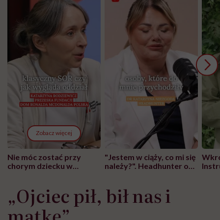
Zobacz więcej
Nie móc zostać przy
"Jestem w ciąży, co mi się
Wkró
chorym dziecku w
należy?". Headhunter o
Inst
szpitalu to tortura.
zmianie pokoleniowej u
atak
"Przeszkadzać w tym
kobiet w ciąży na rynku
wars
„Ojciec pił, bił nas i
może chyba tylko
pracy
eksp
głupota i brak
matkę”
wyobraźni"