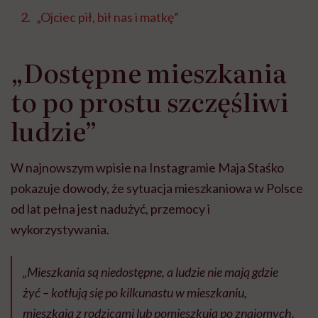
„Ojciec pił, bił nas i matkę”
„Dostępne mieszkania
to po prostu szczęśliwi
ludzie”
W najnowszym wpisie na Instagramie Maja Staśko
pokazuje dowody, że sytuacja mieszkaniowa w Polsce
od lat pełna jest nadużyć, przemocy i
wykorzystywania.
„Mieszkania są niedostępne, a ludzie nie mają gdzie
żyć – kotłują się po kilkunastu w mieszkaniu,
mieszkają z rodzicami lub pomieszkują po znajomych.