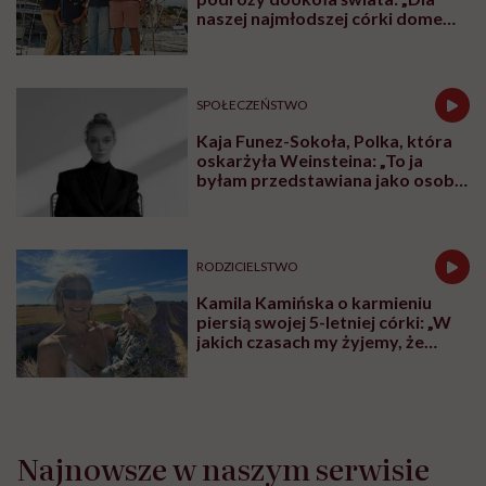
naszej najmłodszej córki domem
jest jacht. Miała dwa latka, kiedy
wypływaliśmy w rejs”
SPOŁECZEŃSTWO
Kaja Funez-Sokoła, Polka, która
oskarżyła Weinsteina: „To ja
byłam przedstawiana jako osoba,
która musi się bronić”
RODZICIELSTWO
Kamila Kamińska o karmieniu
piersią swojej 5-letniej córki: „W
jakich czasach my żyjemy, że
naturalne sprawy musimy
normalizować?”
Najnowsze w naszym serwisie