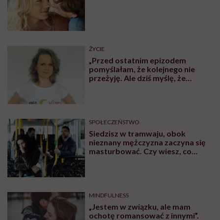
wymaz, ale potem już żadnych nieprzyjemnych rzeczy,
tylko zwykłe badanie jak zawsze, i jeśli przebieg wizyty
będzie zgodny z tym, co zapowiemy, to maluch ma
zaufanie i do rodziców, i do mnie. Nawet rzeczy
bolesne czy nieprzyjemne nie sprawiają takiego
kłopotu, jak te wykonane znienacka czy niezrozumiałe
dla dziecka.