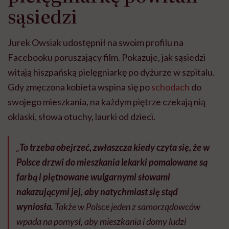
sąsiedzi
Jurek Owsiak udostępnił na swoim profilu na
Facebooku poruszający film. Pokazuje, jak sąsiedzi
witają hiszpańską pielęgniarkę po dyżurze w szpitalu.
Gdy zmęczona kobieta wspina się po
schodach
do
swojego mieszkania, na każdym piętrze czekają nią
oklaski, słowa otuchy, laurki od dzieci.
„
To trzeba obejrzeć, zwłaszcza kiedy czyta się, że w
Polsce drzwi do mieszkania lekarki pomalowane są
farbą i piętnowane wulgarnymi słowami
nakazującymi jej, aby natychmiast się stąd
wyniosła.
Także w Polsce jeden z samorządowców
wpad
a na pomysł, aby mieszkania i domy ludzi