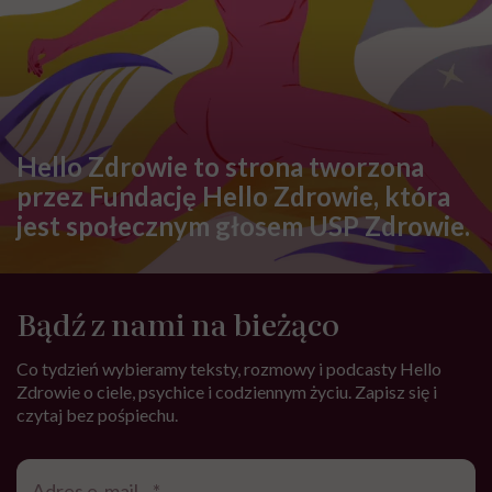
rozumieją
Albo – jak pisze pani w książce – każde badanie to
supermoc. Jak ułatwić dziecku taką wizytę?
Najważniejsze to nie kłamać, nie wciskać kitu. Znam
takie sytuacje, że rodzic ukrywał przed dzieckiem fakt
pobrania krwi, mówiąc, że idą na lody albo do sklepu.
Ten mały człowiek wchodząc do budynku, myślał, że
dostanie lody, a otrzymał pobranie krwi. Nie możemy
robić takich rzeczy dzieciom, bo potem tracą do nas
zaufanie. I słusznie, bo dlaczego miałyby wierzyć,
skoro zostały wcześniej oszukane. Nie chodzi o to, by
z tygodniowym wyprzedzeniem codziennie
informować dziecko o pobraniu krwi, bardziej o