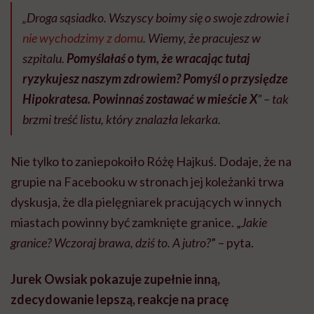
„Droga sąsiadko. Wszyscy boimy się o swoje zdrowie i
nie wychodzimy z domu
. Wiemy, że pracujesz w
szpitalu.
Pomyślałaś o tym, że wracając tutaj
ryzykujesz naszym zdrowiem? Pomyśl o przysiędze
Hipokratesa. Powinnaś zostawać w mieście X
” – tak
brzmi treść listu, który znalazła lekarka.
Nie tylko to zaniepokoiło Różę Hajkuś. Dodaje, że na
grupie na Facebooku w stronach jej koleżanki trwa
dyskusja, że dla pielęgniarek pracujących w innych
miastach powinny być zamknięte granice. „
Jakie
granice? Wczoraj brawa, dziś to. A jutro?
” – pyta.
Jurek Owsiak pokazuje zupełnie inną,
zdecydowanie lepszą, reakcje na pracę