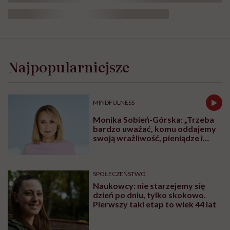
Róża Hajkuś w swojej nowej książce "Co się zdarza u lekarza" wyjaśnia, na czym
polega praca lekarza pediatry, co się dzieje za drzwiami gabinetu w przychodni i
czego można się spodziewać w szpitalu / Zdjęcie: Archiwum prywatne