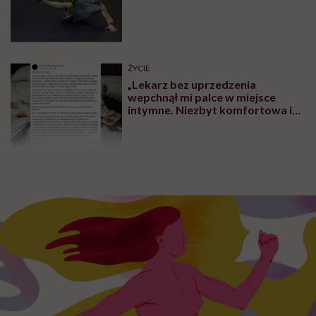
słowa „ból” należy unikać w rozmowach z dziećmi,
nadal część personelu medycznego to robi. Wiemy, że
pewne słowa niosą ze sobą
emocje
i działają na dzieci
w konkretny sposób, i „boli”, nawet użyte w
kontekście „nie boli”, jest takim słowem. Trzeba je
ważyć, co nie oznacza ściemniać. Zamiast „będzie
bolało, ale musisz wytrzymać”, lepiej powiedzieć „to
będzie trochę nieprzyjemne, ale tak i tak to wygląda”.
Pobranie krwi, szczepienie czy wymaz z
nosa – owszem, to nie są przyjemne sprawy,
ale z moich obserwacji wynika, że dzieci
mimo wszystko najbardziej boją się tego, co
się dzieje z nimi znienacka, czego nie