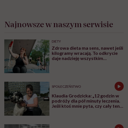
wygląda wizyta u lekarza, co dzieje się na oddziale
szpitalnym, w gabinecie zabiegowym, jakie badania
medyczne są ważne dla ich zdrowia. Mam taką
obserwację, że im więcej dziecko rozumie, tym mniej
się stresuje. I wierzę, że ta książka w tym pomoże.
Z czym są najczęściej związane obawy dzieci?
Paradoksalnie, wcale nie z bólem. Pobranie krwi,
szczepienie czy wymaz z nosa – owszem, to nie są
przyjemne sprawy, ale z moich obserwacji wynika, że
dzieci mimo wszystko najbardziej boją się tego, co się
dzieje z nimi znienacka, czego nie rozumieją.
Dziś w pracy zleciłam niestety dużo wymazów z nosa.
I to dla maluchów okropna rzecz, ale gdy się im pokaże,
jak wygląda wacik, wytłumaczy celowość tego