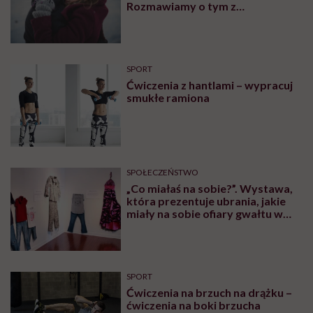
Róża Hajkuś mówi o sobie „lekarka zwykła wiejska i najmniej potrzebny
człowiek internetu” / Zdjęcie: Archiwum prywatne
Słynne „nie będzie bolało” z ust pielęgniarki
wykonującej pobranie krwi często skutecznie
niweczy starania rodziców o to, by dziecko
kojarzyło ten zabieg z ukłuciem komara czy
uszczypnięciem muszki niż wielkim bólem.
Niestety mimo powtarzania na szkoleniach tego, że