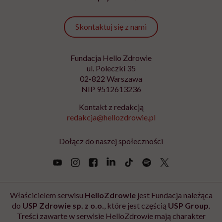
pluszak, którego osłuchamy, poprosimy o pokazanie
gardła itp. Jeśli konkretny strach zostanie omówiony,
to jest duża szansa, że właściwa wizyta przebiegnie
bez
stresu
.
Czy dzieci naturalnie interesują się tym, jak
funkcjonuje ich organizm, co się dzieje z ich ciałem,
czyli co im tam w środku gra?
Dzieci są z natury bardzo ciekawe. Pracując na
oddziale szpitalnym, zauważyłam, że są żywo
zainteresowane tym, co je otacza i co je czeka. Nie
oznacza to, że wchodząc do gabinetu, spontanicznie
zaczynają zadawać pytania. Ta ciekawość zwykle budzi
się, kiedy czują się swobodnie, pewnie, kiedy znają
swojego lekarza prowadzącego. Padają wtedy pytania