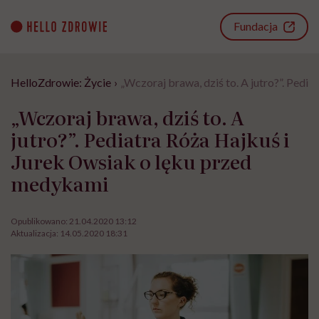
Go
to
Fundacja
content
HelloZdrowie: Życie
›
„Wczoraj brawa, dziś to. A jutro?”. Pedi
„Wczoraj brawa, dziś to. A
jutro?”. Pediatra Róża Hajkuś i
Jurek Owsiak o lęku przed
medykami
Opublikowano:
21.04.2020 13:12
Aktualizacja:
14.05.2020 18:31