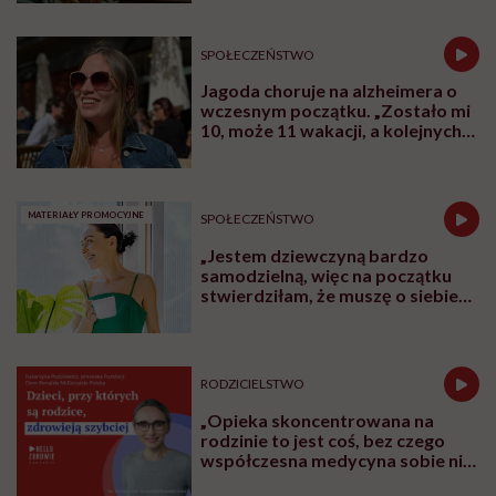
M
y, dorośli lubimy wiedzieć, co się z
nami dzieje, i rozumieć, o co w tym
wszystkim chodzi. Dzieci mają dokładnie tak
samo. Mają potrzebę rozumieć, co tam w
środku zachorowało i jak to leczymy – mówi
Róża Hajkuś, lekarka, specjalistka pediatrii,
autorka książek dla dzieci o tematyce
zdrowotnej „Budowa Twojego ciała” i
najnowszej „Co się zdarza u lekarza”.
Rozmawiamy o tym, co dzieci wiedzą o
zdrowiu i o swoim ciele, czy naturalnie
interesują się tym, jak funkcjonuje ich
organizm, oraz czy rodzice mają aktualną
wiedzę, żeby tę ciekawość zaspokoić.