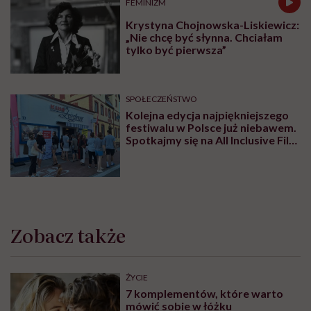
badania, to mimo wszystko badanie przebiega
spokojniej. Zwykle dodaję, że gdyby był inny,
przyjemny sposób, żeby sprawdzić, czy mają
grypę
, to
bym z niego skorzystała. Nie ma jednak innego
sposobu, żeby tę zagadkę rozwiązać, dlatego muszę na
moment wsadzić wacik do nosa i to może być trochę
nieprzyjemne. Kiedy dzieci wiedzą, po co to się
wydarzy, łatwiej im jest się odnaleźć w sytuacji.
Najgorzej, gdy taka procedura medyczna jest
wykonywana z zaskoczenia, a rodzice lub ktoś z
personelu powie wcześniej „pani doktor nic nie będzie
robić” albo „nic nie będzie bolało”. Jak nietrudno się
domyślić, takie dziecko czuje się oszukane. Jeżeli
natomiast wytłumaczymy, że najpierw zrobimy