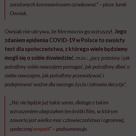
zarażonych koronawirusem oznakować” – pisze Jurek
Owsiak.
Owsiak nie ukrywa, że film mocno go wzruszył.
Jego
zdaniem epidemia COVID-19 w Polsce to swoisty
test dla społeczeństwa, z którego wiele będziemy
mogli się o sobie dowiedzieć
, m.in.:
„jacy jesteśmy i jak
potrafimy sobie nawzajem pomagać, jak potrafimy dbać o
siebie nawzajem, jak potrafimy przewidywać i
podejmować ważne dla naszego życia i zdrowia decyzje”
.
„Nic nie będzie już takie samo, dlatego z takim
wzruszeniem obejrzałem ten krótki film, w którym
zawarta jest wielka moc człowieczeństwa i ogromnej,
społecznej
empatii
” – podsumowuje.