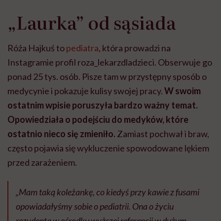
„Laurka” od sąsiada
Róża Hajkuś to
pediatra
, która prowadzi na
Instagramie profil roza_lekarzdladzieci. Obserwuje go
ponad 25 tys. osób. Pisze tam w przystępny sposób o
medycynie i pokazuje kulisy swojej pracy.
W swoim
ostatnim wpisie poruszyła bardzo ważny temat.
Opowiedziała o podejściu do medyków, które
ostatnio nieco się zmieniło.
Zamiast pochwał i braw,
często pojawia się wykluczenie spowodowane lękiem
przed zarażeniem.
„Mam taką koleżankę, co kiedyś przy kawie z fusami
opowiadałyśmy sobie o pediatrii. Ona o życiu
rezydenta w ośrodku wyższej referencji w dużym