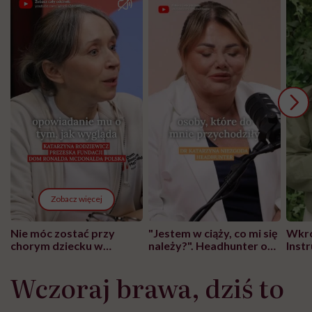
Zobacz więcej
Nie móc zostać przy
"Jestem w ciąży, co mi się
Wkró
chorym dziecku w
należy?". Headhunter o
Inst
szpitalu to tortura.
zmianie pokoleniowej u
atak
"Przeszkadzać w tym
kobiet w ciąży na rynku
wars
Wczoraj brawa, dziś to
może chyba tylko
pracy
eksp
głupota i brak
wyobraźni"