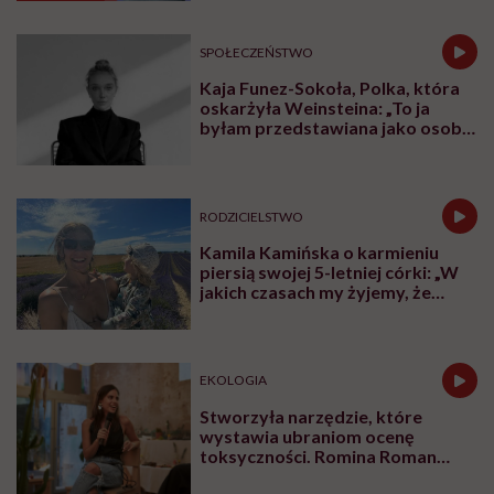
Udostępnij
Przeczytasz w 13 min
Marta Dragan: W pani nowej książce „Co się zdarza
u lekarza” Duża Róża tłumaczy Małej Róży i jej bratu
wszelkie zawiłości związane z ochroną zdrowia. Jaki
cel nadrzędny przyświecał pani w jej pisaniu?
Róża Hajkuś:
Przede wszystkim zależało mi na tym,
żeby dzieci miały szansę przećwiczyć z pomocą
rodziców pewne rzeczy, zanim się wydarzą, czyli jak