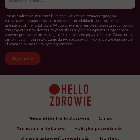
wyjaśnienie przed badaniem, że jest potrzebne, a nie
ma możliwości, żeby w inny sposób sprawdzić, czy są
zdrowe. Niektóre dzieci choćby nie wiem co zareagują
dużym strachem czy płaczem na pobieranie krwi, nie
zdołamy ich uspokoić podczas procedury i jeśli jest
konieczna, należy przeprowadzić ją szybko, a rozmowę
i wyjaśnienia zostawić na później, gdy już opuścimy
gabinet i dziecko się uspokoi.
Każdy rodzic będzie wiedział najlepiej, jakimi słowami
dotrzeć do dziecka, by zrozumiało, że to konkretne
badanie robimy z troski o dziecko i jego zdrowie.
Warto przy okazji takiej rozmowy dodać, że my, dorośli
też czasem robimy badania. Polecam też przećwiczyć
badanie lekarskie w domu. Nie potrzebujemy do tego
żadnych specjalistycznych zabawek. Wystarczy