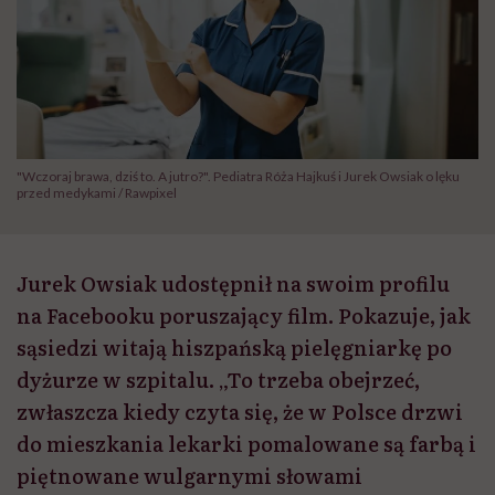
"Wczoraj brawa, dziś to. A jutro?". Pediatra Róża Hajkuś i Jurek Owsiak o lęku
przed medykami / Rawpixel
Jurek Owsiak udostępnił na swoim profilu
na Facebooku poruszający film. Pokazuje, jak
sąsiedzi witają hiszpańską pielęgniarkę po
dyżurze w szpitalu. „To trzeba obejrzeć,
zwłaszcza kiedy czyta się, że w Polsce drzwi
do mieszkania lekarki pomalowane są farbą i
piętnowane wulgarnymi słowami