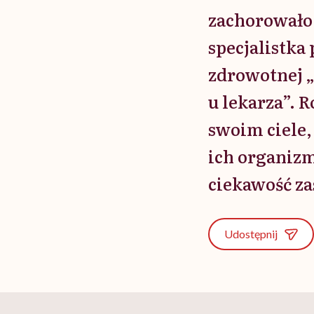
zachorowało 
specjalistka 
zdrowotnej „
u lekarza”. 
swoim ciele,
ich organizm
ciekawość za
Udostępnij