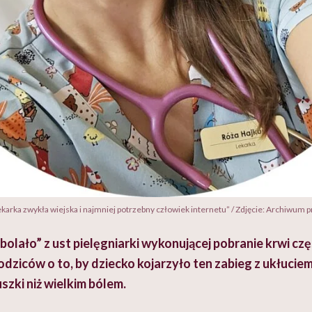
ekarka zwykła wiejska i najmniej potrzebny człowiek internetu” / Zdjęcie: Archiwum 
 bolało” z ust pielęgniarki wykonującej pobranie krwi cz
odziców o to, by dziecko kojarzyło ten zabieg z ukłucie
zki niż wielkim bólem.