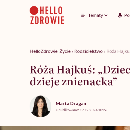
Go
to
content
Tematy
Po
HelloZdrowie: Życie
›
Rodzicielstwo
›
Róża Hajkuś:
Róża Hajkuś: „Dzieci 
dzieje znienacka”
Marta Dragan
Opublikowano:
19.12.2024 10:26