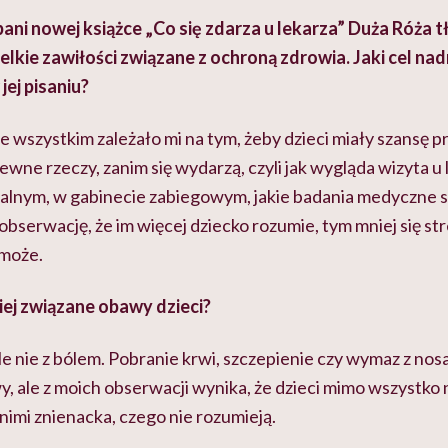
ni nowej książce „Co się zdarza u lekarza” Duża Róża 
szelkie zawiłości związane z ochroną zdrowia. Jaki cel na
jej pisaniu?
 wszystkim zależało mi na tym, żeby dzieci miały szansę p
ne rzeczy, zanim się wydarzą, czyli jak wygląda wizyta u l
italnym, w gabinecie zabiegowym, jakie badania medyczne s
bserwację, że im więcej dziecko rozumie, tym mniej się stre
omoże.
iej związane obawy dzieci?
e nie z bólem. Pobranie krwi, szczepienie czy wymaz z nos
, ale z moich obserwacji wynika, że dzieci mimo wszystko n
z nimi znienacka, czego nie rozumieją.