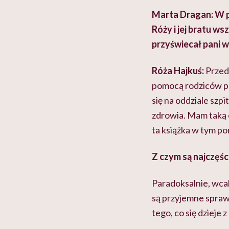
Marta Dragan: W pa
Róży i jej bratu w
przyświecał pani w 
Róża Hajkuś:
Przede
pomocą rodziców pew
się na oddziale szp
zdrowia. Mam taką o
ta książka w tym p
Z czym są najczęśc
Paradoksalnie, wcal
są przyjemne sprawy
tego, co się dzieje 