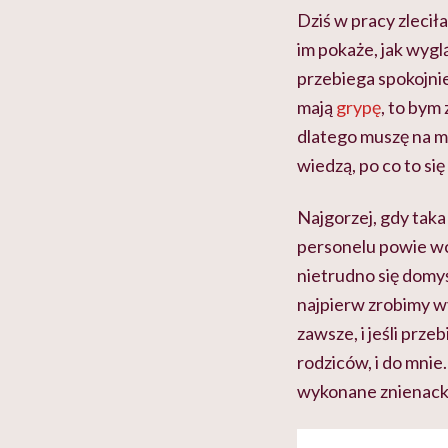
Dziś w pracy zlecił
im pokaże, jak wyg
przebiega spokojnie
mają
grypę
, to bym
dlatego muszę na m
wiedzą, po co to się
Najgorzej, gdy taka
personelu powie wcze
nietrudno się domyś
najpierw zrobimy w
zawsze, i jeśli prz
rodziców, i do mnie
wykonane znienacka