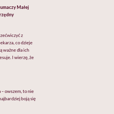
tłumaczy Małej
drzędny
rzećwiczyć z
ekarza, co dzieje
ą ważne dla ich
suje. I wierzę, że
a – owszem, to nie
ajbardziej boją się