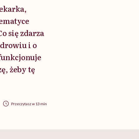
lekarka,
 tematyce
o się zdarza
drowiu i o
 funkcjonuje
ę, żeby tę
Przeczytasz w 13 min