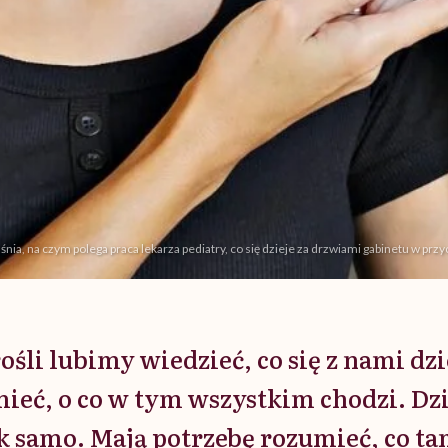
śnia, na czym polega praca lekarza pediatry, co się dzieje za drzwiami gabinetu w przy
rośli lubimy wiedzieć, co się z nami dzie
ieć, o co w tym wszystkim chodzi. Dz
k samo. Mają potrzebę rozumieć, co t