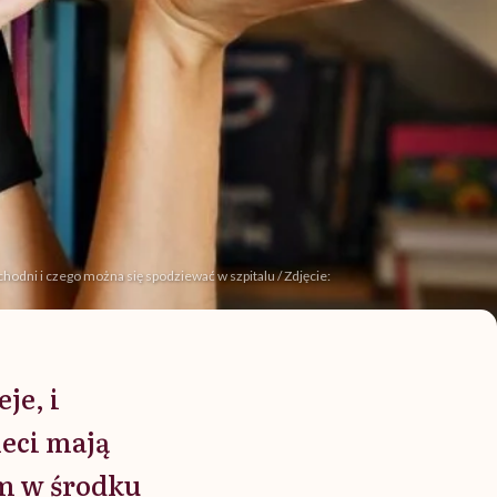
chodni i czego można się spodziewać w szpitalu / Zdjęcie:
je, i
ieci mają
am w środku