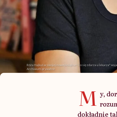
Róża Hajkuś w swojej nowej książce "Co się zdarza u lekarza" wyja
Archiwum prywatne
M
y, do
rozum
dokładnie ta