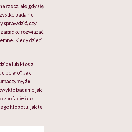
a rzecz, ale gdy się
szystko badanie
y sprawdzić, czy
ę zagadkę rozwiązać,
jemne. Kiedy dzieci
zice lub ktoś z
ie bolało”. Jak
tłumaczymy, że
zwykłe badanie jak
a zaufanie i do
ego kłopotu, jak te