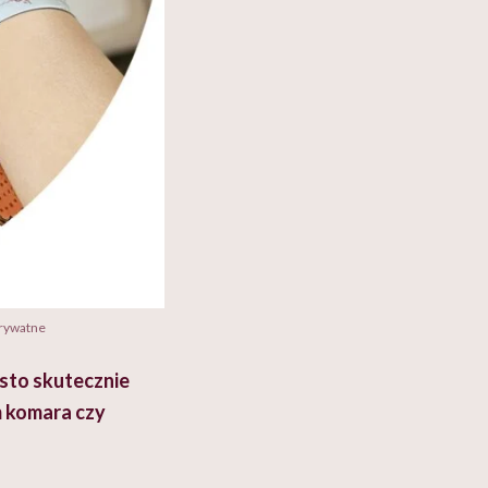
prywatne
ęsto skutecznie
m komara czy