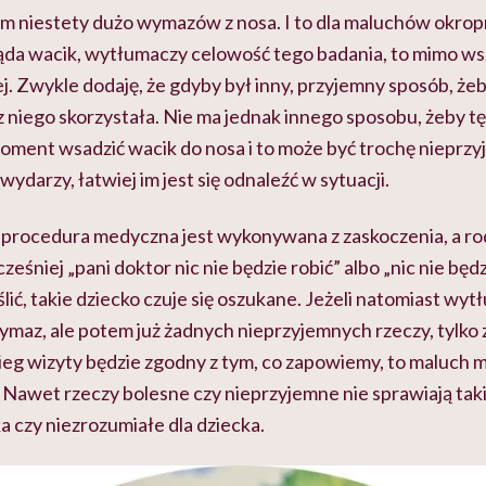
am niestety dużo wymazów z nosa. I to dla maluchów okropn
ląda wacik, wytłumaczy celowość tego badania, to mimo w
j. Zwykle dodaję, że gdyby był inny, przyjemny sposób, żeb
 z niego skorzystała. Nie ma jednak innego sposobu, żeby t
oment wsadzić wacik do nosa i to może być trochę nieprzy
 wydarzy, łatwiej im jest się odnaleźć w sytuacji.
 procedura medyczna jest wykonywana z zaskoczenia, a rod
śniej „pani doktor nic nie będzie robić” albo „nic nie będz
lić, takie dziecko czuje się oszukane. Jeżeli natomiast wy
ymaz, ale potem już żadnych nieprzyjemnych rzeczy, tylko 
ebieg wizyty będzie zgodny z tym, co zapowiemy, to maluch m
. Nawet rzeczy bolesne czy nieprzyjemne nie sprawiają taki
 czy niezrozumiałe dla dziecka.