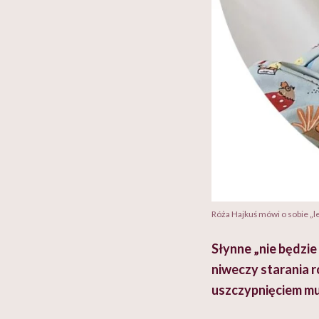
Róża Hajkuś mówi o sobie „l
Słynne „nie będzie
niweczy starania r
uszczypnięciem mus