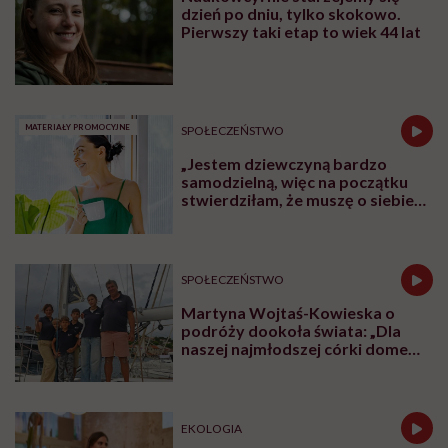
dzień po dniu, tylko skokowo.
Pierwszy taki etap to wiek 44 lat
MATERIAŁY PROMOCYJNE
SPOŁECZEŃSTWO
„Jestem dziewczyną bardzo
samodzielną, więc na początku
stwierdziłam, że muszę o siebie
zadbać”. Emilia Pobiedzińska o
słodko-gorzkim doświadczeniu
menopauzy
SPOŁECZEŃSTWO
Martyna Wojtaś-Kowieska o
podróży dookoła świata: „Dla
naszej najmłodszej córki domem
jest jacht. Miała dwa latka, kiedy
wypływaliśmy w rejs”
EKOLOGIA