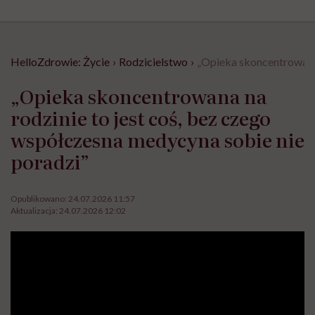
HelloZdrowie: Życie
›
Rodzicielstwo
›
„Opieka skoncentrowana 
„Opieka skoncentrowana na
rodzinie to jest coś, bez czego
współczesna medycyna sobie nie
poradzi”
Opublikowano:
24.07.2026 11:57
Aktualizacja:
24.07.2026 12:02