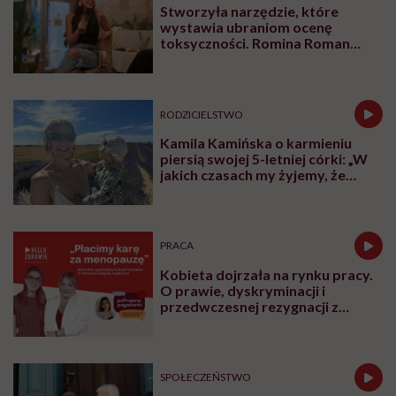
Stworzyła narzędzie, które
wystawia ubraniom ocenę
toksyczności. Romina Roman
tłumaczy, co plastik robi z naszą
skórą
RODZICIELSTWO
Kamila Kamińska o karmieniu
piersią swojej 5-letniej córki: „W
jakich czasach my żyjemy, że
naturalne sprawy musimy
normalizować?”
PRACA
Kobieta dojrzała na rynku pracy.
O prawie, dyskryminacji i
przedwczesnej rezygnacji z
kariery
SPOŁECZEŃSTWO