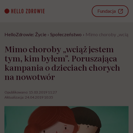
Go
to
Fundacja
content
HelloZdrowie: Życie
›
Społeczeństwo
›
Mimo choroby „wciąż j
Mimo choroby „wciąż jestem
tym, kim byłem”. Poruszająca
kampania o dzieciach chorych
na nowotwór
Opublikowano:
15.03.2019 11:27
Aktualizacja:
24.04.2019 10:35