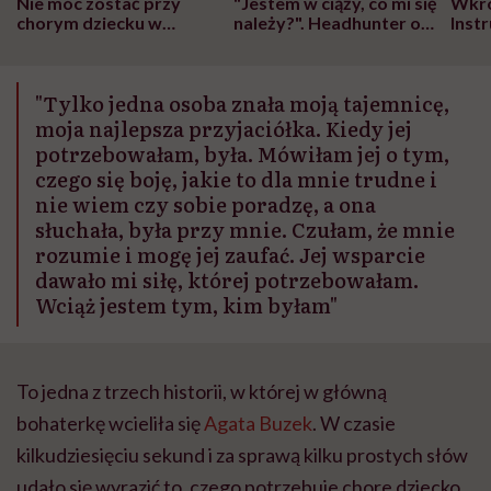
Nie móc zostać przy
"Jestem w ciąży, co mi się
Wkró
chorym dziecku w
należy?". Headhunter o
Inst
szpitalu to tortura.
zmianie pokoleniowej u
atak
"Przeszkadzać w tym
kobiet w ciąży na rynku
wars
może chyba tylko
pracy
eksp
"Tylko jedna osoba znała moją tajemnicę,
głupota i brak
wyobraźni"
moja najlepsza przyjaciółka. Kiedy jej
potrzebowałam, była. Mówiłam jej o tym,
czego się boję, jakie to dla mnie trudne i
nie wiem czy sobie poradzę, a ona
słuchała, była przy mnie. Czułam, że mnie
rozumie i mogę jej zaufać. Jej wsparcie
dawało mi siłę, której potrzebowałam.
Wciąż jestem tym, kim byłam"
To jedna z trzech historii, w której w główną
bohaterkę wcieliła się
Agata Buzek
. W czasie
kilkudziesięciu sekund i za sprawą kilku prostych słów
udało się wyrazić to, czego potrzebuje chore dziecko.