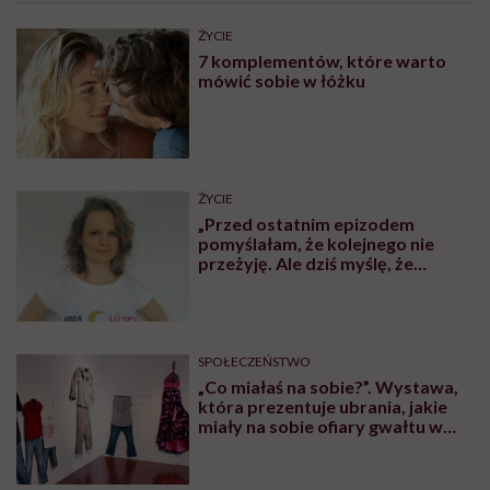
ŻYCIE
7 komplementów, które warto
mówić sobie w łóżku
ŻYCIE
„Przed ostatnim epizodem
pomyślałam, że kolejnego nie
przeżyję. Ale dziś myślę, że
przeżyję, tylko wcześniej pójdę
po pomoc”. Alicja o wychodzeniu z
depresji
SPOŁECZEŃSTWO
„Co miałaś na sobie?”. Wystawa,
która prezentuje ubrania, jakie
miały na sobie ofiary gwałtu w
momencie napaści