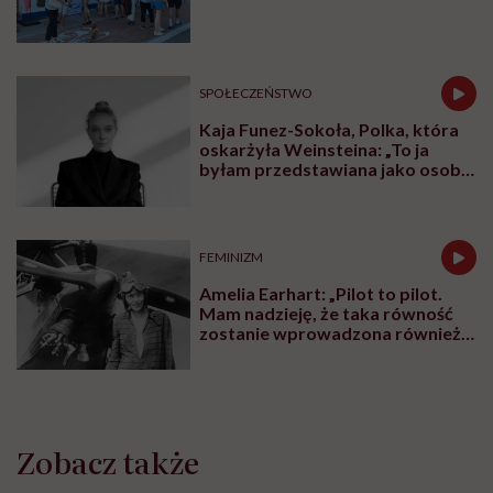
Festival w Jastarni!
SPOŁECZEŃSTWO
Kaja Funez-Sokoła, Polka, która
oskarżyła Weinsteina: „To ja
byłam przedstawiana jako osoba,
która musi się bronić”
FEMINIZM
Amelia Earhart: „Pilot to pilot.
Mam nadzieję, że taka równość
zostanie wprowadzona również
w innych dziedzinach”
Zobacz także