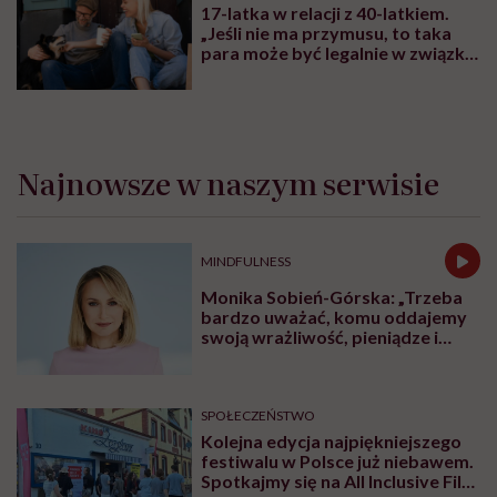
17-latka w relacji z 40-latkiem.
„Jeśli nie ma przymusu, to taka
para może być legalnie w związku.
I mówiąc brutalnie: nic nikomu do
tego”
Najnowsze w naszym serwisie
MINDFULNESS
Monika Sobień-Górska: „Trzeba
bardzo uważać, komu oddajemy
swoją wrażliwość, pieniądze i
zaufanie”
SPOŁECZEŃSTWO
Kolejna edycja najpiękniejszego
festiwalu w Polsce już niebawem.
Spotkajmy się na All Inclusive Film