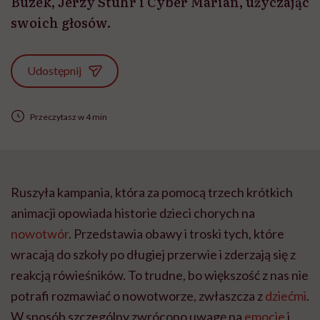
Buzek, Jerzy Stuhr i Cyber Marian, użyczając
swoich głosów.
Udostępnij
Przeczytasz w 4 min
Ruszyła kampania, która za pomocą trzech krótkich
animacji opowiada historie dzieci chorych na
nowotwór
. Przedstawia obawy i troski tych, które
wracają do szkoły po długiej przerwie i zderzają się z
reakcją rówieśników. To trudne, bo większość z nas nie
potrafi rozmawiać o nowotworze, zwłaszcza z
dziećmi
.
W sposób szczególny zwrócono uwagę na
emocje
i