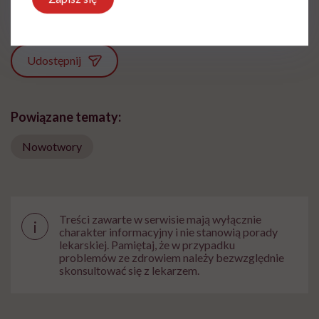
Zobacz profil
Udostępnij
Powiązane tematy:
Nowotwory
Treści zawarte w serwisie mają wyłącznie
i
charakter informacyjny i nie stanowią porady
lekarskiej. Pamiętaj, że w przypadku
problemów ze zdrowiem należy bezwzględnie
skonsultować się z lekarzem.