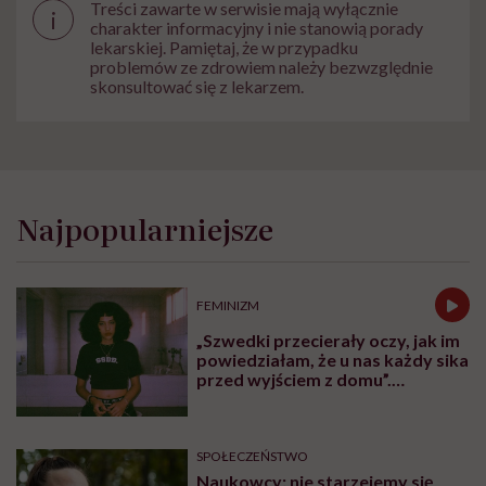
Treści zawarte w serwisie mają wyłącznie
i
charakter informacyjny i nie stanowią porady
lekarskiej. Pamiętaj, że w przypadku
problemów ze zdrowiem należy bezwzględnie
skonsultować się z lekarzem.
Najpopularniejsze
FEMINIZM
„Szwedki przecierały oczy, jak im
powiedziałam, że u nas każdy sika
przed wyjściem z domu”.
Architektka o „smyczy
moczowej”
SPOŁECZEŃSTWO
Naukowcy: nie starzejemy się