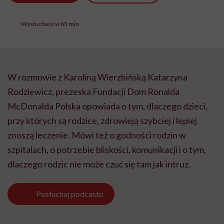
Wysłuchasz w 65 min
W rozmowie z Karoliną Wierzbińską Katarzyna
Rodziewicz, prezeska Fundacji Dom Ronalda
McDonalda Polska opowiada o tym, dlaczego dzieci,
przy których są rodzice, zdrowieją szybciej i lepiej
znoszą leczenie. Mówi też o godności rodzin w
szpitalach, o potrzebie bliskości, komunikacji i o tym,
dlaczego rodzic nie może czuć się tam jak intruz.
Posłuchaj
podcastu