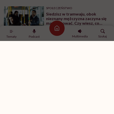
SPOŁECZEŃSTWO
Siedzisz w tramwaju, obok
nieznany mężczyzna zaczyna się
masturbować. Czy wiesz, co
robić?
Strona główna
Multimedia
Szukaj
Tematy
Podcast
SPORT
Ćwiczenia z hantlami – wypracuj
smukłe ramiona
SPORT
Ćwiczenia na brzuch na drążku –
ćwiczenia na boki brzucha