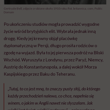
Gertrude Bell, zdjęcie zrobione około 1910 roku /fot. britannica, com, Public
Domain
Po ukończeniu studiów mogła prowadzić wygodne
życie wśród brytyjskich elit. Wybrała jednak inną
drogę. Kiedy jej krewny objął placówkę
dyplomatyczną w Persji, długo prosiła rodziców o
zgodę na wyjazd. Była to jej pierwsza podróż na Bliski
Wschód. Wyruszyła z Londynu, przez Paryż, Niemcy,
Austrię do Konstantynopola, a dalej wokół Morza
Kaspijskiego przez Baku do Teheranu.
„Tutaj, to co jest mną, to znaczy pusty słój, do którego
każdy przechodzień nalewa, co chce, napełnia się
winem, o jakim w Anglii nawet nie słyszałam. Jak