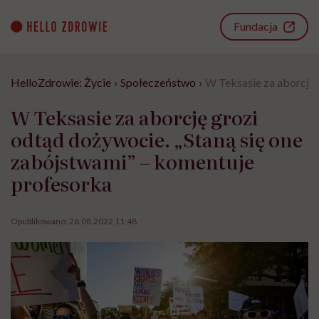
Go
to
Fundacja
content
HelloZdrowie: Życie
›
Społeczeństwo
›
W Teksasie za aborcję 
W Teksasie za aborcję grozi
odtąd dożywocie. „Staną się one
zabójstwami” – komentuje
profesorka
Opublikowano:
26.08.2022 11:48