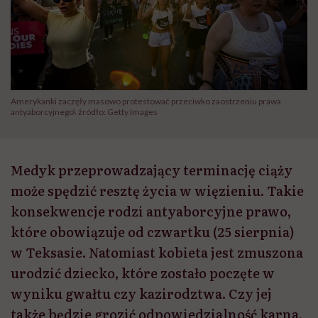
Amerykanki zaczęły masowo protestować przeciwko zaostrzeniu prawa
antyaborcyjnego\ źródło: Getty Images
Medyk przeprowadzający terminację ciąży
może spędzić resztę życia w więzieniu. Takie
konsekwencje rodzi antyaborcyjne prawo,
które obowiązuje od czwartku (25 sierpnia)
w Teksasie. Natomiast kobieta jest zmuszona
urodzić dziecko, które zostało poczęte w
wyniku gwałtu czy kazirodztwa. Czy jej
także będzie grozić odpowiedzialność karna,