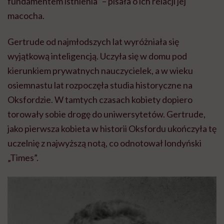
fundamentem istnienia” – pisała o ich relacji jej
macocha.
Gertrude od najmłodszych lat wyróżniała się
wyjątkową inteligencją. Uczyła się w domu pod
kierunkiem prywatnych nauczycielek, a w wieku
osiemnastu lat rozpoczęła studia historyczne na
Oksfordzie. W tamtych czasach kobiety dopiero
torowały sobie drogę do uniwersytetów. Gertrude,
jako pierwsza kobieta w historii Oksfordu ukończyła tę
uczelnię z najwyższą notą, co odnotował londyński
„Times”.