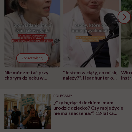
Zobacz więcej
Nie móc zostać przy
"Jestem w ciąży, co mi się
Wkró
chorym dziecku w
należy?". Headhunter o
Inst
szpitalu to tortura.
zmianie pokoleniowej u
atak
"Przeszkadzać w tym
kobiet w ciąży na rynku
wars
może chyba tylko
pracy
eksp
POLECAMY
głupota i brak
„Czy będąc dzieckiem, mam
wyobraźni"
urodzić dziecko? Czy moje życie
nie ma znaczenia?”. 12-latka
zaapelowała do polityków