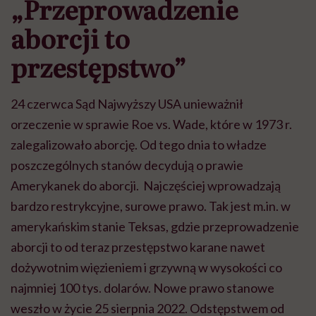
„Przeprowadzenie
aborcji to
przestępstwo”
24 czerwca Sąd Najwyższy USA unieważnił
orzeczenie w sprawie Roe vs. Wade, które w 1973 r.
zalegalizowało aborcję. Od tego dnia to władze
poszczególnych stanów decydują o prawie
Amerykanek do aborcji. Najczęściej wprowadzają
bardzo restrykcyjne, surowe prawo. Tak jest m.in. w
amerykańskim stanie Teksas, gdzie przeprowadzenie
aborcji to od teraz przestępstwo karane nawet
dożywotnim więzieniem i grzywną w wysokości co
najmniej 100 tys. dolarów. Nowe prawo stanowe
weszło w życie 25 sierpnia 2022. Odstępstwem od