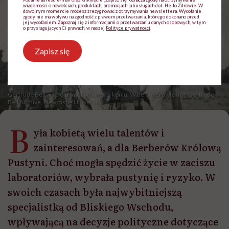
wiadomości o nowościach, produktach, promocjach lub usługach dot. Hello Zdrowie. W
dowolnym momencie możesz zrezygnować z otrzymywania newslettera. Wycofanie
zgody nie ma wpływu na zgodność z prawem przetwarzania, którego dokonano przed
jej wycofaniem. Zapoznaj się z informacjami o przetwarzaniu danych osobowych, w tym
o przysługujących Ci prawach, w naszej
Polityce prywatności
.
Zapisz się
Gertrude Bell w stroju myśliwskim, na koniu. W tle oficerowie /fot. Gertrude
Bell Archive, Newcastle University
B
yła kobietą wielu talentów i
zainteresowań, a dla Berberów Królową
Pustyni. Choć mogła spędzić życie w zaciszu
laboratoriów, wybrała pustynię i ryzyko. W
swoich czasach była najwybitniejszą
specjalistką od Bliskiego Wschodu,
wpływającą na decyzje polityczne dotyczące