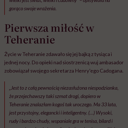
wielki jest świat, wielki i cudowny”
– opisywała na
gorąco swoje wrażenia.
Pierwsza miłość w
Teheranie
Życie w Teheranie zdawało się jej bajką z tysiąca i
jednej nocy. Do opieki nad siostrzenicą wuj ambasador
zobowiązał swojego sekretarza Henry’ego Cadogana.
„Jest to z całą pewnością niezasłużona niespodzianka,
że przejechawszy taki szmat drogi, dopiero w
Teheranie znalazłam kogoś tak uroczego. Ma 33 lata,
jest przystojny, elegancki i inteligentny. (…) Wysoki,
rudy i bardzo chudy, wspaniale gra w tenisa, bilard i