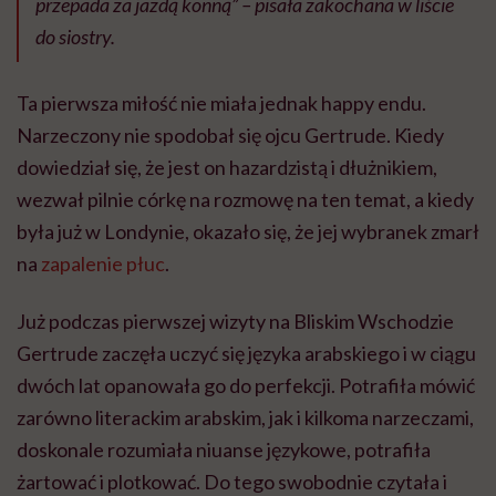
przepada za jazdą konną”
– pisała zakochana w liście
do siostry.
Ta pierwsza miłość nie miała jednak happy endu.
Narzeczony nie spodobał się ojcu Gertrude. Kiedy
dowiedział się, że jest on hazardzistą i dłużnikiem,
wezwał pilnie córkę na rozmowę na ten temat, a kiedy
była już w Londynie, okazało się, że jej wybranek zmarł
na
zapalenie płuc
.
Już podczas pierwszej wizyty na Bliskim Wschodzie
Gertrude zaczęła uczyć się języka arabskiego i w ciągu
dwóch lat opanowała go do perfekcji. Potrafiła mówić
zarówno literackim arabskim, jak i kilkoma narzeczami,
doskonale rozumiała niuanse językowe, potrafiła
żartować i plotkować. Do tego swobodnie czytała i