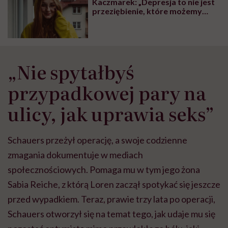
Kaczmarek: „Depresja to nie jest
przeziębienie, które możemy
zbagatelizować i napić się soku z
cebuli. To choroba, która odbiera
ludziom życie”
„Nie spytałbyś
przypadkowej pary na
ulicy, jak uprawia seks”
Schauers przeżył operację, a swoje codzienne
zmagania dokumentuje w mediach
społecznościowych. Pomaga mu w tym jego żona
Sabia Reiche, z którą Loren zaczął spotykać się jeszcze
przed wypadkiem. Teraz, prawie trzy lata po operacji,
Schauers otworzył się na temat tego, jak udaje mu się