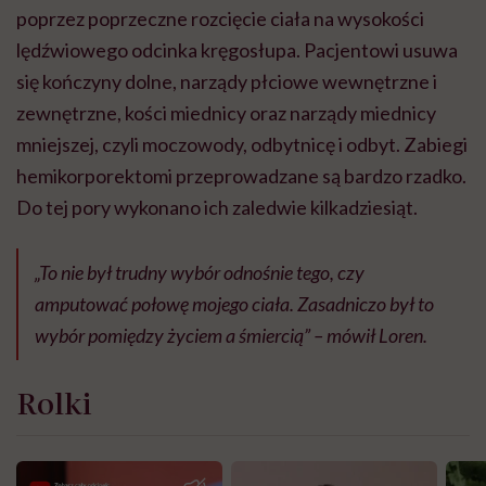
poprzez poprzeczne rozcięcie ciała na wysokości
lędźwiowego odcinka kręgosłupa. Pacjentowi usuwa
się kończyny dolne, narządy płciowe wewnętrzne i
zewnętrzne, kości miednicy oraz narządy miednicy
mniejszej, czyli moczowody, odbytnicę i odbyt. Zabiegi
hemikorporektomi przeprowadzane są bardzo rzadko.
Do tej pory wykonano ich zaledwie kilkadziesiąt.
„To nie był trudny wybór odnośnie tego, czy
amputować połowę mojego ciała. Zasadniczo był to
wybór pomiędzy życiem a śmiercią” – mówił Loren.
Rolki