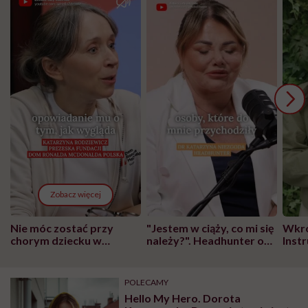
Zobacz więcej
Nie móc zostać przy
"Jestem w ciąży, co mi się
Wkró
chorym dziecku w
należy?". Headhunter o
Inst
szpitalu to tortura.
zmianie pokoleniowej u
atak
"Przeszkadzać w tym
kobiet w ciąży na rynku
wars
może chyba tylko
pracy
eksp
POLECAMY
głupota i brak
Hello My Hero. Dorota
wyobraźni"