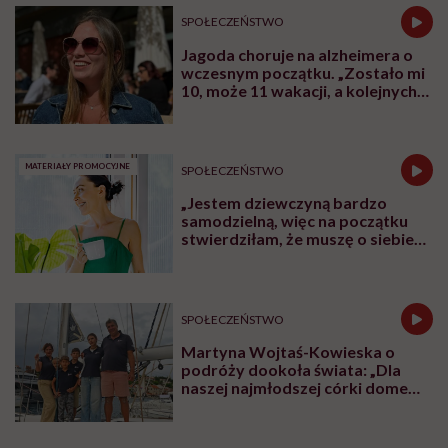
SPOŁECZEŃSTWO
Jagoda choruje na alzheimera o
wczesnym początku. „Zostało mi
10, może 11 wakacji, a kolejnych
nie będę już świadoma”
MATERIAŁY PROMOCYJNE
SPOŁECZEŃSTWO
„Jestem dziewczyną bardzo
samodzielną, więc na początku
stwierdziłam, że muszę o siebie
zadbać”. Emilia Pobiedzińska o
słodko-gorzkim doświadczeniu
menopauzy
SPOŁECZEŃSTWO
Martyna Wojtaś-Kowieska o
podróży dookoła świata: „Dla
naszej najmłodszej córki domem
jest jacht. Miała dwa latka, kiedy
wypływaliśmy w rejs”