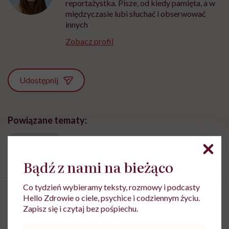
reportażystka. Pisze, od kiedy pamięta, a w
międzyczasie lubi słuchać i obserwować
innych
Zobacz profil
Udostępnij
Powiązane tematy:
Amputacja
Bądź z nami na bieżąco
Co tydzień wybieramy teksty, rozmowy i podcasty
Hello Zdrowie o ciele, psychice i codziennym życiu.
Zapisz się i czytaj bez pośpiechu.
Maja Wesołowska: „Ludzie na co
Adres