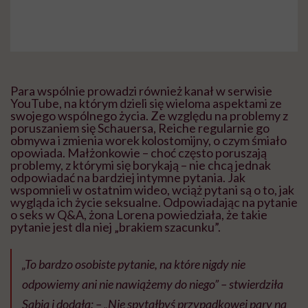
Para wspólnie prowadzi również kanał w serwisie
YouTube, na którym dzieli się wieloma aspektami ze
swojego wspólnego życia. Ze względu na problemy z
poruszaniem się Schauersa, Reiche regularnie go
obmywa i zmienia worek kolostomijny, o czym śmiało
opowiada. Małżonkowie – choć często poruszają
problemy, z którymi się borykają – nie chcą jednak
odpowiadać na bardziej intymne pytania. Jak
wspomnieli w ostatnim wideo, wciąż pytani są o to, jak
wygląda ich życie seksualne. Odpowiadając na pytanie
o seks w Q&A, żona Lorena powiedziała, że ​​takie
pytanie jest dla niej „brakiem szacunku”.
„To bardzo osobiste pytanie, na które nigdy nie
odpowiemy ani nie nawiążemy do niego” – stwierdziła
Sabia i dodała: – „Nie spytałbyś przypadkowej pary na