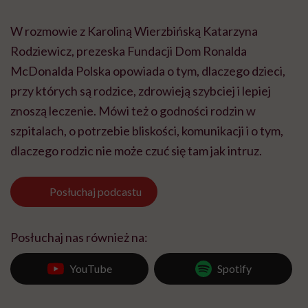
W rozmowie z Karoliną Wierzbińską Katarzyna
Rodziewicz, prezeska Fundacji Dom Ronalda
McDonalda Polska opowiada o tym, dlaczego dzieci,
przy których są rodzice, zdrowieją szybciej i lepiej
znoszą leczenie. Mówi też o godności rodzin w
szpitalach, o potrzebie bliskości, komunikacji i o tym,
dlaczego rodzic nie może czuć się tam jak intruz.
Posłuchaj
podcastu
Posłuchaj nas również na:
YouTube
Spotify