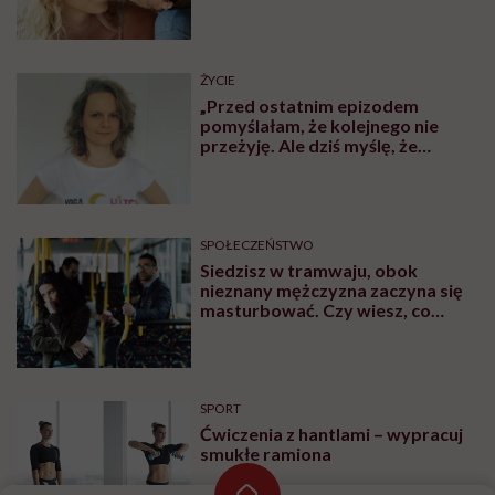
ŻYCIE
„Przed ostatnim epizodem
pomyślałam, że kolejnego nie
przeżyję. Ale dziś myślę, że
przeżyję, tylko wcześniej pójdę
po pomoc”. Alicja o wychodzeniu z
depresji
SPOŁECZEŃSTWO
Siedzisz w tramwaju, obok
nieznany mężczyzna zaczyna się
masturbować. Czy wiesz, co
robić?
SPORT
Ćwiczenia z hantlami – wypracuj
smukłe ramiona