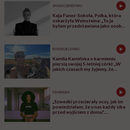
SPOŁECZEŃSTWO
Kaja Funez-Sokoła, Polka, która
oskarżyła Weinsteina: „To ja
byłam przedstawiana jako osoba,
która musi się bronić”
RODZICIELSTWO
Kamila Kamińska o karmieniu
piersią swojej 5-letniej córki: „W
jakich czasach my żyjemy, że
naturalne sprawy musimy
normalizować?”
FEMINIZM
„Szwedki przecierały oczy, jak im
powiedziałam, że u nas każdy sika
przed wyjściem z domu”.
Architektka o „smyczy
moczowej”