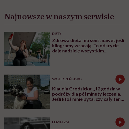
Najnowsze w naszym serwisie
DIETY
Zdrowa dieta ma sens, nawet jeśli
kilogramy wracają. To odkrycie
daje nadzieję wszystkim
walczącym z efektem jo-jo
SPOŁECZEŃSTWO
Klaudia Grodzicka: „12 godzin w
podróży dla pół minuty leczenia.
Jeśli ktoś mnie pyta, czy cały ten
trud ma sens, bez wahania
odpowiadam: 'tak’”
FEMINIZM