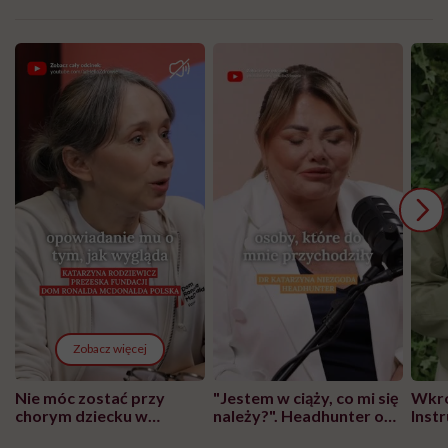
Zobacz więcej
Nie móc zostać przy
"Jestem w ciąży, co mi się
Wkró
chorym dziecku w
należy?". Headhunter o
Inst
szpitalu to tortura.
zmianie pokoleniowej u
atak