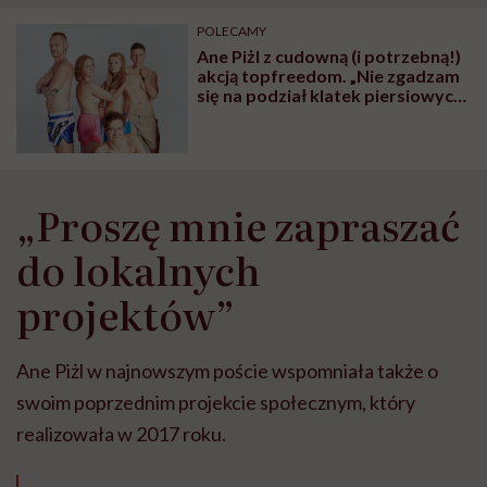
"Przeszkadzać w tym
kobiet w ciąży na rynku
wars
może chyba tylko
pracy
eksp
POLECAMY
głupota i brak
Ane Piżl z cudowną (i potrzebną!)
wyobraźni"
akcją topfreedom. „Nie zgadzam
się na podział klatek piersiowych
na legalne i nielegalne”
„Proszę mnie zapraszać
do lokalnych
projektów”
Ane Piżl w najnowszym poście wspomniała także o
swoim poprzednim projekcie społecznym, który
realizowała w 2017 roku.