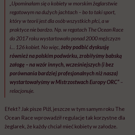
„Upominałam się o kobiety w morskim żeglarstwie
regatowym na dużych jachtach – bo to taki sport,
który w teorii jest dla osób wszystkich płci, a w
praktyce nie bardzo. Np. w regatach The Ocean Race
do 2017 roku wystartowało ponad 2000 mężczyzn
i… 126 kobiet. No więc,
żeby podbić dyskusję
również na polskim podwórku, zrobiłyśmy babską
załogę – na wzór innych, wcześniejszych (i bez
porównania bardziej profesjonalnych niż nasza)
wystartowałyśmy w Mistrzostwach Europy ORC”
–
relacjonuje.
Efekt? Jak pisze Piżl, jeszcze w tym samym roku The
Ocean Race wprowadził regulacje tak korzystne dla
żeglarek, że każdy chciał mieć kobiety w załodze.