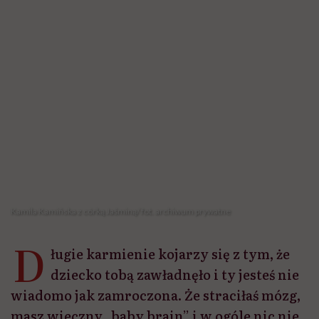
Kamila Kamińska z córką Jaśminą/ fot. archiwum prywatne
D
ługie karmienie kojarzy się z tym, że
dziecko tobą zawładnęło i ty jesteś nie
wiadomo jak zamroczona. Że straciłaś mózg,
masz wieczny „baby brain” i w ogóle nic nie
kumasz. I chyba stąd te negatywne
przekonania na ten temat – mówi aktorka
Kamila Kamińska. Wideo opublikowane w
sieci, na którym karmi piersią swoją 5-letnią
córkę Jaśminę, było symbolicznym
zakończeniem ich wspólnej „drogi
mlecznej”. Z aktorką rozmawiamy o hejcie,
który na nią spadł, o powodach długiego