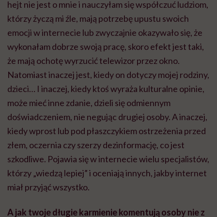
kiedy wprost lub pod płaszczykiem ostrzeżenia przed
złem, oczernia czy szerzy dezinformację, co jest
szkodliwe. Pojawia się w internecie wielu specjalistów,
którzy „wiedzą lepiej” i oceniają innych, jakby internet
miał przyjąć wszystko.
A jak twoje długie karmienie komentują osoby nie z
sieci, a z twojego otoczenia? Rodzina, znajomi czy
osoby, które np. spotykasz w miejscach
publicznych?
W miejscu publicznym nie zdarzyło się, żeby ktoś
powiedział mi, że mam tego nie robić, ani nie spotkała
mnie żadna nieprzyjemna historia, raczej z
szacunkiem. Kiedy byłam w pracy, np. na planie, to
czas na karmienie był zawsze święty.