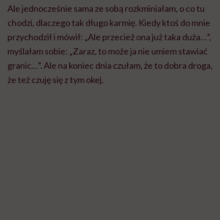
Kamila Kamińska z córką Jaśminą/ fot. archiwum prywatne
Sama karmię jeszcze swoją 3-letnią córkę i
spotkałam się też z takim komentarzem ze strony
rodziny, że przecież to mleko pite przez 3-latkę „nie
ma już żadnej wartości”. A przecież skład mleka się
zmienia i dopasowuje do wieku dziecka.