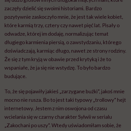
budujące.
To, że się pojawiły jakieś „zarzygane buźki”, jakoś mnie
mocno nie rusza. Bo to jest taki typowy „trollowy” hejt
internetowy. Jestem z nim oswojona od czasu
wcielania się w czarny charakter Sylwii w serialu
„Zakochani po uszy”. Wtedy uświadomiłam sobie, że
hejt nie jest o mnie i nauczyłam się współczuć ludziom,
którzy życzą mi źle, mają potrzebę upustu swoich
emocji w internecie lub zwyczajnie okazywało się, że
wykonałam dobrze swoją pracę, skoro efekt jest taki,
że mają ochotę wyrzucić telewizor przez okno.
Natomiast inaczej jest, kiedy on dotyczy mojej rodziny,
dzieci… I inaczej, kiedy ktoś wyraża kulturalne opinie,
może mieć inne zdanie, dzieli się odmiennym
doświadczeniem, nie negując drugiej osoby. A inaczej,