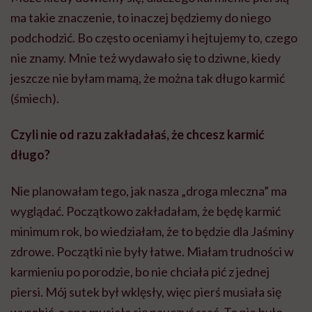
Nie planowałam tego, jak nasza „droga mleczna” ma
wyglądać. Początkowo zakładałam, że będę karmić
minimum rok, bo wiedziałam, że to będzie dla Jaśminy
zdrowe. Początki nie były łatwe. Miałam trudności w
karmieniu po porodzie, bo nie chciała pić z jednej
piersi. Mój sutek był wklęsły, więc pierś musiała się
wyrobić, a ona musiała się nauczyć ssać. To nie było
tak hop-siup. Trzeba było o to zawalczyć.