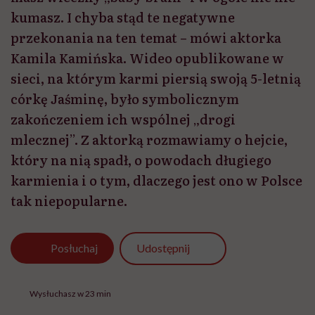
karmienia i o tym, dlaczego jest ono w Polsce
tak niepopularne.
Udostępnij
Posłuchaj
Wysłuchasz w 23 min
Ewelina Kaczmarczyk: Rolka, w której pokazałaś,
jak karmisz piersią swoją 5-letnią córkę Jaśminę w
tandemie z półrocznym Witkiem, wywołało duże
poruszenie. Było sporo słów uznania, ale też dużo
negatywnych komentarzy. Ludzie pisali: “ohyda”,
“niesmaczne”, “chore”. Jak się czułaś, kiedy je
czytałaś?