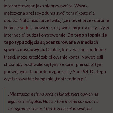
interpretowane jako nieprzyzwoite. Wszak
mężczyzna prężący z dumą swój tors nikogo nie
oburza. Natomiast prześwitujące nawet przez ubranie
kobiece
sutki
(i nieważne, czy widzimy je na ulicy, czy w
internecie) budzą kontrowersje.
Do tego stopnia, że
tego typu zdjęcia są ocenzurowane w mediach
społecznościowych.
Osobie, która wrzuca podobne
treści, może grozić zablokowanie konta. Nawet jeśli
chciałaby pochwalić się tym, że karmi piersią. Z tym
podwójnym standardem zgadza się Ane Piżl. Dlatego
wystartowała z kampanią „topfreedom.pl”.
„Nie zgadzam się na podział klatek piersiowych na
legalne i nielegalne. Na te, które można pokazać na
Instagramie, i na te, które trzeba zblurować, bo