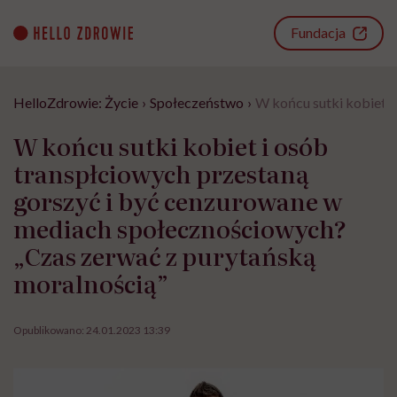
Go
to
Fundacja
content
HelloZdrowie: Życie
›
Społeczeństwo
›
W końcu sutki kobiet i
W końcu sutki kobiet i osób
transpłciowych przestaną
gorszyć i być cenzurowane w
mediach społecznościowych?
„Czas zerwać z purytańską
moralnością”
Opublikowano:
24.01.2023 13:39