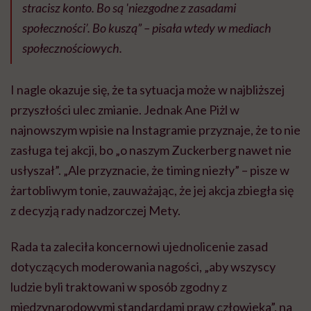
stracisz konto. Bo są 'niezgodne z zasadami
społeczności’
.
Bo kuszą” – pisała wtedy w mediach
społecznościowych.
I nagle okazuje się, że ta sytuacja może w najbliższej
przyszłości ulec zmianie. Jednak Ane Piżl w
najnowszym wpisie na Instagramie przyznaje, że to nie
zasługa tej akcji, bo „o naszym Zuckerberg nawet nie
usłyszał”. „Ale przyznacie, że timing niezły” – pisze w
żartobliwym tonie, zauważając, że jej akcja zbiegła się
z decyzją rady nadzorczej Mety.
Rada ta zaleciła koncernowi ujednolicenie zasad
dotyczących moderowania nagości, „aby wszyscy
ludzie byli traktowani w sposób zgodny z
międzynarodowymi standardami praw człowieka”, na