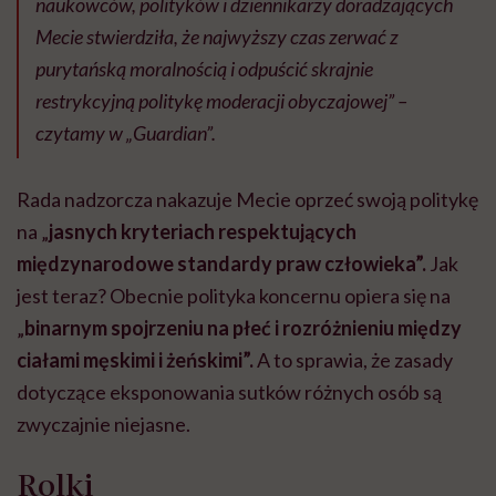
naukowców, polityków i dziennikarzy doradzających
Mecie stwierdziła, że najwyższy czas zerwać z
purytańską moralnością i odpuścić skrajnie
restrykcyjną politykę moderacji obyczajowej” –
czytamy w „Guardian”.
Rada nadzorcza nakazuje Mecie oprzeć swoją politykę
na „
jasnych kryteriach respektujących
międzynarodowe standardy praw człowieka”.
Jak
jest teraz? Obecnie polityka koncernu opiera się na
„
binarnym spojrzeniu na płeć i rozróżnieniu między
ciałami męskimi i żeńskimi”.
A to sprawia, że zasady
dotyczące eksponowania sutków różnych osób są
zwyczajnie niejasne.
Rolki