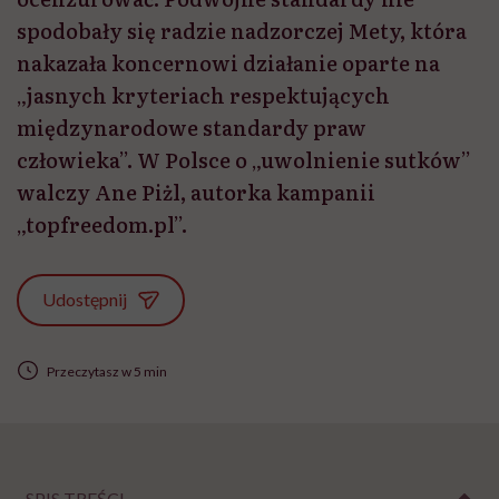
spodobały się radzie nadzorczej Mety, która
nakazała koncernowi działanie oparte na
„jasnych kryteriach respektujących
międzynarodowe standardy praw
człowieka”. W Polsce o „uwolnienie sutków”
walczy Ane Piżl, autorka kampanii
„topfreedom.pl”.
Udostępnij
Przeczytasz w 5 min
SPIS TREŚCI