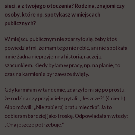
Gdy karmiłam w tandemie, zdarzyło mi się po prostu,
że rodzina czy przyjaciele pytali: „Jeszcze?” (śmiech).
Albo mówili: „Nie zabieraj bratu mleczka”. Ja to
odbieram bardziej jako troskę. Odpowiadałam wtedy:
„Ona jeszcze potrzebuje.”
Ale jednocześnie sama ze sobą rozkminiałam, o co tu
chodzi, dlaczego tak długo karmię. Kiedy ktoś do mnie
przychodził i mówił: „Ale przecież ona już taka duża…”,
myślałam sobie: „Zaraz, to może ja nie umiem stawiać
granic…”. Ale na koniec dnia czułam, że to dobra droga,
że też czuję się z tym okej.