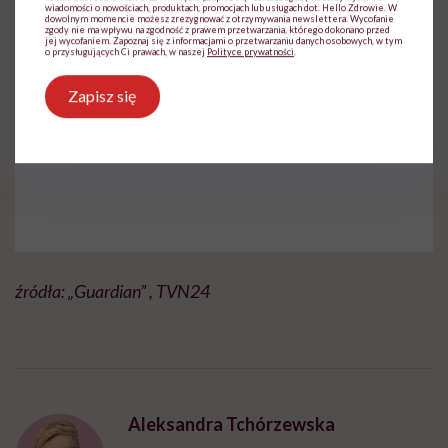
wiadomości o nowościach, produktach, promocjach lub usługach dot. Hello Zdrowie. W
dowolnym momencie możesz zrezygnować z otrzymywania newslettera. Wycofanie
zgody nie ma wpływu na zgodność z prawem przetwarzania, którego dokonano przed
jej wycofaniem. Zapoznaj się z informacjami o przetwarzaniu danych osobowych, w tym
o przysługujących Ci prawach, w naszej
Polityce prywatności
.
Do wyświetlenia tego materiału z zewnętrznego
serwisu (Instagram, Facebook, YouTube, itp.)
Zapisz się
wymagana jest zgoda na pliki cookie.
Zmień ustawienia
źródła: „Guardian” , TVN24
Aleksandra Tchórzewska