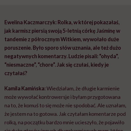
Kamila Kamińska:
Wiedziałam, że długie karmienie
może wywołać kontrowersje i byłam przygotowana
na to, że komuś to się może nie spodobać. Ale uznałam,
że jestem na to gotowa. Jak czytałam komentarze pod
rolką, na początku bardzo mnie ucieszyło, że pojawiło
się dużo głosów innych długokarmiących mam, które
zaczęły dzielić się swoimi historiami. Bardzo
pozytywnie zaskoczyło mnie, że jest tak wiele kobiet,
które karmią trzy, cztery czy nawet pięć lat. Pisały o
odwadze, której im dodaję, normalizując temat
długiego karmienia piersią, o zawstydzaniu, którego
doświadczają, karmiąc długo, nawet ze strony rodziny.
Że się z tym kryją w obawie przed krytyką i że to
wspaniałe, że ja się nie wstydzę. To było bardzo