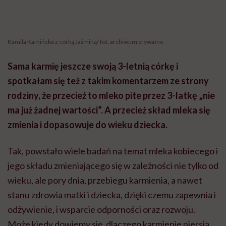
Tak, powstało wiele badań na temat mleka kobiecego i
jego składu zmieniającego się w zależności nie tylko od
wieku, ale pory dnia, przebiegu karmienia, a nawet
stanu zdrowia matki i dziecka, dzięki czemu zapewnia i
odżywienie, i wsparcie odporności oraz rozwoju.
Może kiedy dowiemy się, dlaczego karmienie piersią
ma takie znaczenie, to inaczej będziemy do niego
podchodzić. Bo często oceniamy i hejtujemy to, czego
nie znamy. Mnie też wydawało się to dziwne, kiedy
jeszcze nie byłam mamą, że można tak długo karmić
(śmiech).
Czyli nie od razu zakładałaś, że chcesz karmić
długo?