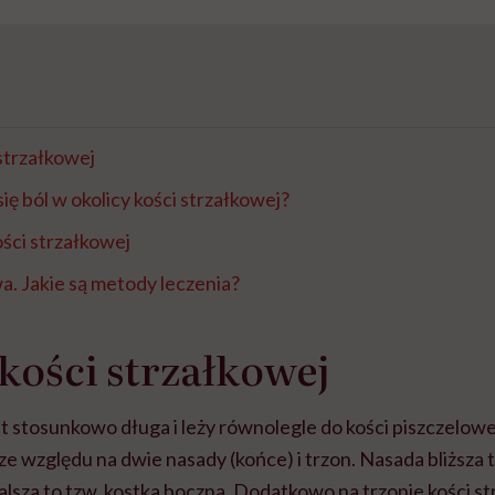
strzałkowej
ię ból w okolicy kości strzałkowej?
ści strzałkowej
a. Jakie są metody leczenia?
ości strzałkowej
t stosunkowo długa i leży równolegle do kości piszczelowe
e względu na dwie nasady (końce) i trzon. Nasada bliższa t
lsza to tzw. kostka boczna. Dodatkowo na trzonie kości s