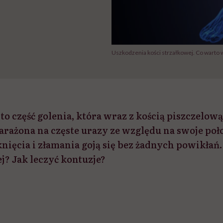
Uszkodzenia kości strzałkowej. Co warto 
to część golenia, która wraz z kością piszczelow
arażona na częste urazy ze względu na swoje poło
nięcia i złamania goją się bez żadnych powikłań.
j? Jak leczyć kontuzje?