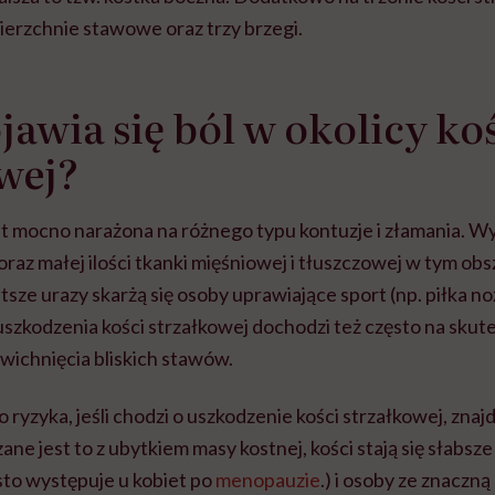
ierzchnie stawowe oraz trzy brzegi.
jawia się ból w okolicy ko
wej?
t mocno narażona na różnego typu kontuzje i złamania. Wy
oraz małej ilości tkanki mięśniowej i tłuszczowej w tym obs
stsze urazy skarżą się osoby uprawiające sport (np. piłka n
 uszkodzenia kości strzałkowej dochodzi też często na sku
zwichnięcia bliskich stawów.
yzyka, jeśli chodzi o uszkodzenie kości strzałkowej, znajdu
ane jest to z ubytkiem masy kostnej, kości stają się słabsze
sto występuje u kobiet po
menopauzie
.) i osoby ze znaczną