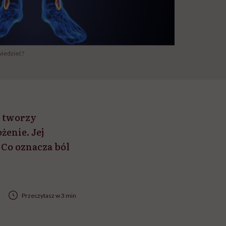
wiedzieć?
ą tworzy
żenie. Jej
 Co oznacza ból
Przeczytasz w 3 min