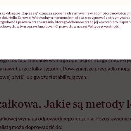
za stabilizująca
staw skokowy
, która powoduje unieruchom
i złamanie z przemieszczeniem wymaga ustawienia kości, a 
raz kliknięcie „Zapisz się” oznacza zgodę na otrzymywanie wiadomości o nowościach
ch dot. Hello Zdrowie. W dowolnym momencie możesz zrezygnować z otrzymywania 
zgodność z prawem przetwarzania, którego dokonano przed jej wycofaniem. Zapoznaj
sobowych, w tym o przysługujących Ci prawach, w naszej
Polityce prywatności
.
sze jest równoczesne złamanie kości strzałkowej i piszcze
np. kopnięcia, upadku podczas jazdy na nartach). Zalecane
skie i
tomografia komputerowa
, które pozwalają ocenić 
Tego rodzaju złamanie wymaga operacji chirurgicznej. Po j
a nawet przez kilka tygodni. Poważniejsze przypadki mo
wej płytki lub gwoździ stabilizujących.
załkowa. Jakie są metody 
załkowej wymaga odpowiedniego leczenia. Pozostawienie 
jalistą może doprowadzić do: