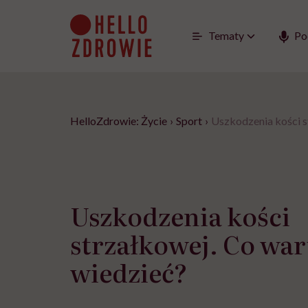
Go
to
content
Tematy
Po
HelloZdrowie: Życie
›
Sport
›
Uszkodzenia kości s
Uszkodzenia kości
strzałkowej. Co war
wiedzieć?