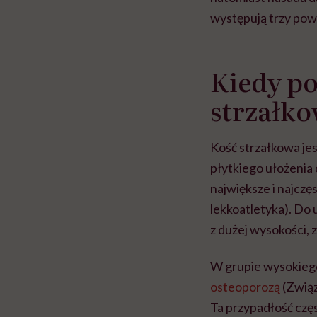
występują trzy pow
Kiedy po
strzałko
Kość strzałkowa jes
płytkiego ułożenia 
największe i najczę
lekkoatletyka). Do
z dużej wysokości, 
W grupie wysokiego r
osteoporozą
(Związ
Ta przypadłość czę