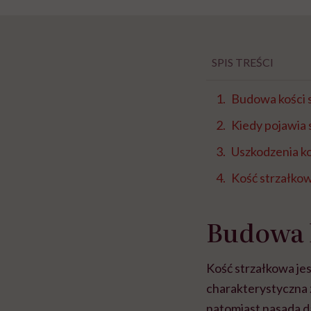
SPIS TREŚCI
Budowa kości 
Kiedy pojawia s
Uszkodzenia ko
Kość strzałkow
Budowa k
Kość strzałkowa jes
charakterystyczna z
natomiast nasada da