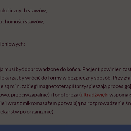
 okolicznych stawów;
ruchomości stawów;
ieniowych;
cja musi być doprowadzone do końca. Pacjent powinien zas
lekarza, by wrócić do formy w bezpieczny sposób. Przy zł
e są m.in. zabiegi magnetoterapii (przyspieszają proces goj
owo, przeciwzapalnie) i fonoforeza (
ultradźwięki
wspomaga
ie i wraz z mikromasażem pozwalają na rozprowadzenie ś
lekarstw po organizmie).