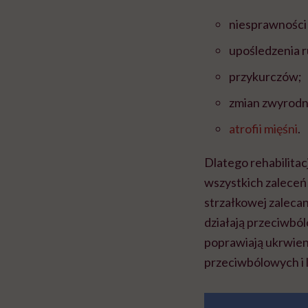
niesprawności
upośledzenia 
przykurczów;
zmian zwyrodn
atrofii mięśni
.
Dlatego rehabilita
wszystkich zaleceń 
strzałkowej zalecan
działają przeciwból
poprawiają ukrwien
przeciwbólowych i 