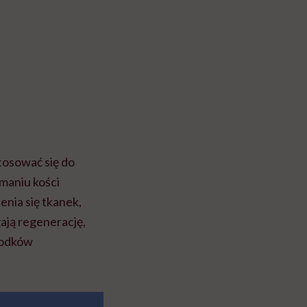
tosować się do
amaniu kości
enia się tkanek,
ją regenerację,
rodków