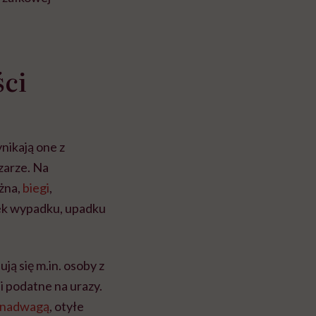
ści
nikają one z
zarze. Na
ożna,
biegi
,
tek wypadku, upadku
ją się m.in. osoby z
 i podatne na urazy.
nadwagą
, otyłe