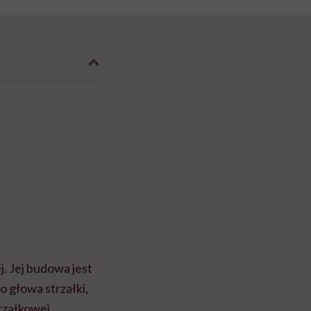
j. Jej budowa jest
o głowa strzałki,
trzałkowej