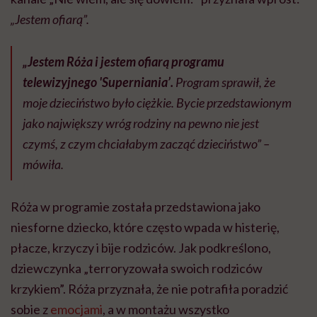
„Jestem ofiarą”.
„Jestem Róża i jestem ofiarą programu
telewizyjnego 'Superniania’.
Program sprawił, że
moje dzieciństwo było ciężkie. Bycie przedstawionym
jako największy wróg rodziny na pewno nie jest
czymś, z czym chciałabym zacząć dzieciństwo” –
mówiła.
Róża w programie została przedstawiona jako
niesforne dziecko, które często wpada w histerię,
płacze, krzyczy i bije rodziców. Jak podkreślono,
dziewczynka „terroryzowała swoich rodziców
krzykiem”. Róża przyznała, że nie potrafiła poradzić
sobie z
emocjami
, a w montażu wszystko