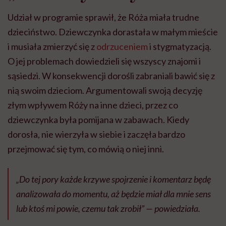
Udział w programie sprawił, że Róża miała trudne
dzieciństwo. Dziewczynka dorastała w małym mieście
i musiała zmierzyć się z
odrzuceniem
i stygmatyzacją.
O jej problemach dowiedzieli się wszyscy znajomi i
sąsiedzi. W konsekwencji dorośli zabraniali bawić się z
nią swoim dzieciom. Argumentowali swoją decyzję
złym wpływem Róży na inne dzieci, przez co
dziewczynka była pomijana w zabawach. Kiedy
dorosła, nie wierzyła w siebie i zaczęła bardzo
przejmować się tym, co mówią o niej inni.
„Do tej pory każde krzywe spojrzenie i komentarz będę
analizowała do momentu, aż będzie miał dla mnie sens
lub ktoś mi powie, czemu tak zrobił” — powiedziała.