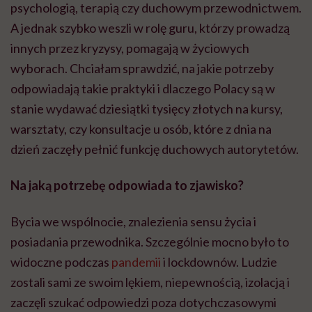
psychologią, terapią czy duchowym przewodnictwem.
A jednak szybko weszli w rolę guru, którzy prowadzą
innych przez kryzysy, pomagają w życiowych
wyborach. Chciałam sprawdzić, na jakie potrzeby
odpowiadają takie praktyki i dlaczego Polacy są w
stanie wydawać dziesiątki tysięcy złotych na kursy,
warsztaty, czy konsultacje u osób, które z dnia na
dzień zaczęły pełnić funkcję duchowych autorytetów.
Na jaką potrzebę odpowiada to zjawisko?
Bycia we wspólnocie, znalezienia sensu życia i
posiadania przewodnika. Szczególnie mocno było to
widoczne podczas
pandemii
i lockdownów. Ludzie
zostali sami ze swoim lękiem, niepewnością, izolacją i
zaczęli szukać odpowiedzi poza dotychczasowymi