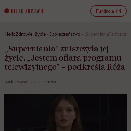
Go
to
Fundacja
content
HelloZdrowie: Życie
›
Społeczeństwo
›
„Superniania” zniszczył
„Superniania” zniszczyła jej
życie. „Jestem ofiarą programu
telewizyjnego” – podkreśla Róża
Opublikowano:
07.03.2024 12:51