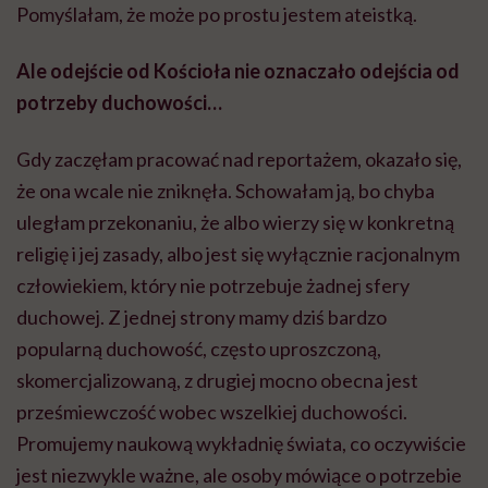
Pomyślałam, że może po prostu jestem ateistką.
Ale odejście od Kościoła nie oznaczało odejścia od
potrzeby duchowości…
Gdy zaczęłam pracować nad reportażem, okazało się,
że ona wcale nie zniknęła. Schowałam ją, bo chyba
uległam przekonaniu, że albo wierzy się w konkretną
religię i jej zasady, albo jest się wyłącznie racjonalnym
człowiekiem, który nie potrzebuje żadnej sfery
duchowej. Z jednej strony mamy dziś bardzo
popularną duchowość, często uproszczoną,
skomercjalizowaną, z drugiej mocno obecna jest
prześmiewczość wobec wszelkiej duchowości.
Promujemy naukową wykładnię świata, co oczywiście
jest niezwykle ważne, ale osoby mówiące o potrzebie