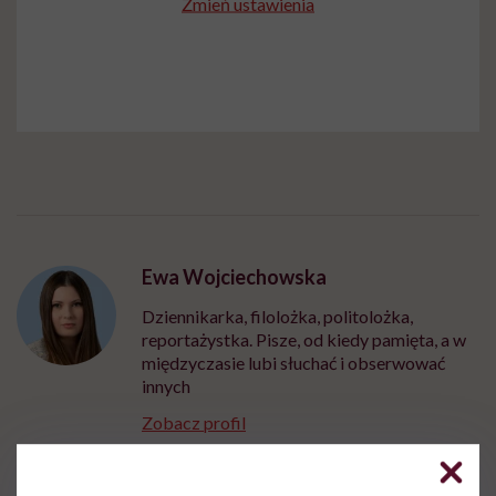
Zmień ustawienia
Ewa Wojciechowska
Dziennikarka, filolożka, politolożka,
reportażystka. Pisze, od kiedy pamięta, a w
międzyczasie lubi słuchać i obserwować
innych
Zobacz profil