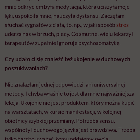
mnie odkryciem była medytacja, która uciszyła moje
lęki, uspokoiła mnie, nauczyła dystansu. Zaczęłam
słuchać sygnałów z ciała, to, np., w jaki sposób
stres
uderza nas w brzuch, plecy. Co smutne, wielu lekarzy i
terapeutów zupełnie ignoruje psychosomatykę.
Czy udało ci się znaleźć też ukojenie w duchowych
poszukiwaniach?
Nie znalazłam jednej odpowiedzi, ani uniwersalnej
metody. I chyba właśnie to jest dla mnie najważniejsza
lekcja. Ukojenie nie jest produktem, który można kupić
na warsztatach, w kursie manifestacji, w kolejnej
obietnicy szybkiej przemiany. Potrzeba sensu,
wspólnoty i duchowego języka jest prawdziwa. Trzeba
tylko bardzo uważać, komu oddajemy swoją