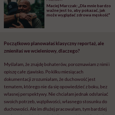
Maciej Marczak: „Dla mnie bardzo
ważne jest to, aby pokazać, jak
może wyglądać zdrowa męskość”
Początkowo planowałaś klasyczny reportaż, ale
zmieniłaś we wcieleniowy, dlaczego?
Myślałam, że znajdę bohaterów, porozmawiam z nimi i
opiszę całe zjawisko. Po kilku miesiącach
dokumentacji zrozumiałam, że duchowość jest
tematem, którego nie da się opowiedzieć z boku, bez
własnej perspektywy. Nie chciałam jednak odsłaniać
swoich potrzeb, wątpliwości, własnego stosunku do
duchowości. Ale im dłużej pracowałam, tym bardziej