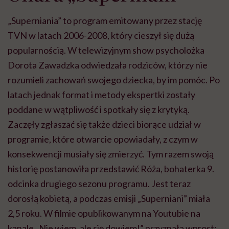
„Superniania” to program emitowany przez stację
TVN w latach 2006-2008, który cieszył się dużą
popularnością. W telewizyjnym show psycholożka
Dorota Zawadzka odwiedzała rodziców, którzy nie
rozumieli zachowań swojego dziecka, by im pomóc. Po
latach jednak format i metody ekspertki zostały
poddane w wątpliwość i spotkały się z krytyką.
Zaczęły zgłaszać się także dzieci biorące udział w
programie, które otwarcie opowiadały, z czym w
konsekwencji musiały się zmierzyć. Tym razem swoją
historię postanowiła przedstawić Róża, bohaterka 9.
odcinka drugiego sezonu programu. Jest teraz
dorosłą kobietą, a podczas emisji „Superniani” miała
2,5 roku. W filmie opublikowanym na Youtubie na
kanale „Nie wiem, ale się dowiem!” przyznała wprost: