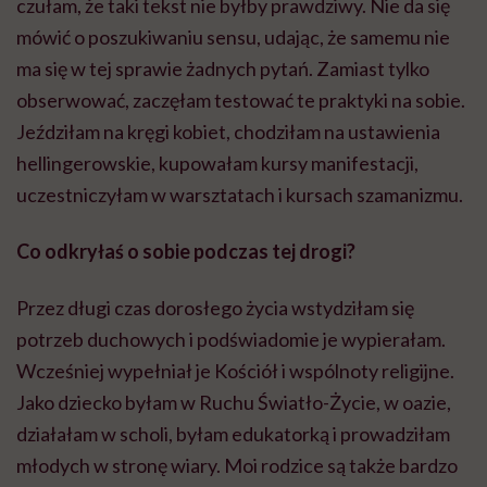
czułam, że taki tekst nie byłby prawdziwy. Nie da się
mówić o poszukiwaniu sensu, udając, że samemu nie
ma się w tej sprawie żadnych pytań. Zamiast tylko
obserwować, zaczęłam testować te praktyki na sobie.
Jeździłam na kręgi kobiet, chodziłam na ustawienia
hellingerowskie, kupowałam kursy manifestacji,
uczestniczyłam w warsztatach i kursach szamanizmu.
Co odkryłaś o sobie podczas tej drogi?
Przez długi czas dorosłego życia wstydziłam się
potrzeb duchowych i podświadomie je wypierałam.
Wcześniej wypełniał je Kościół i wspólnoty religijne.
Jako dziecko byłam w Ruchu Światło-Życie, w oazie,
działałam w scholi, byłam edukatorką i prowadziłam
młodych w stronę wiary. Moi rodzice są także bardzo