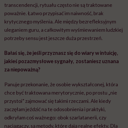
transcendencji, rytuału często nie są traktowane
poważnie. Łatwo przypisać im naiwność, brak
krytycznego myślenia. Ale między bezrefleksyjnym
uleganiem guru, a całkowitym wyśmiewaniem ludzkiej
potrzeby sensu jest jeszcze duża przestrzeń.
Bałaś się, że jeśli przyznasz się do wiary w intuicję,
jakieś pozazmysłowe sygnały, zostaniesz uznana
za niepoważną?
Panuje przekonanie, że osobie wykształconej, która
chce być traktowana merytorycznie, po prostu „nie
przystoi” zajmować się takimi rzeczami. Ale kiedy
zaczęłam jeździć na te odosobnienia i praktyki,
odkryłam coś ważnego: obok szarlatanerii, czy
naciągaczy, są metody, które dają realne efekty. Dla