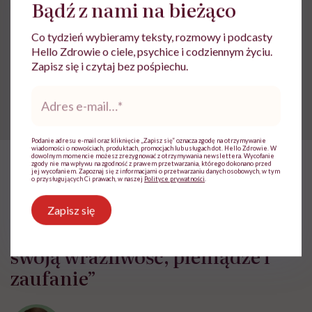
Bądź z nami na bieżąco
Udostępnij
Co tydzień wybieramy teksty, rozmowy i podcasty
Hello Zdrowie o ciele, psychice i codziennym życiu.
Powiązane tematy:
Zapisz się i czytaj bez pośpiechu.
Adres
kryzys psychiczny
wychowanie dziecka
e-
mail
*
Podanie adresu e-mail oraz kliknięcie „Zapisz się” oznacza zgodę na otrzymywanie
wiadomości o nowościach, produktach, promocjach lub usługach dot. Hello Zdrowie. W
dowolnym momencie możesz zrezygnować z otrzymywania newslettera. Wycofanie
zgody nie ma wpływu na zgodność z prawem przetwarzania, którego dokonano przed
jej wycofaniem. Zapoznaj się z informacjami o przetwarzaniu danych osobowych, w tym
HelloZdrowie: Życie
›
Mindfulness
›
Monika Sobień-Górska: „T
o przysługujących Ci prawach, w naszej
Polityce prywatności
.
Monika Sobień-Górska: „Trzeba
Zapisz się
bardzo uważać, komu oddajemy
swoją wrażliwość, pieniądze i
zaufanie”