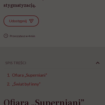
stygmatyzacją.
Udostępnij
Przeczytasz w 4 min
SPIS TREŚCI
Ofiara „Superniani”
„Świat był inny”
Ofiara „Superniani”