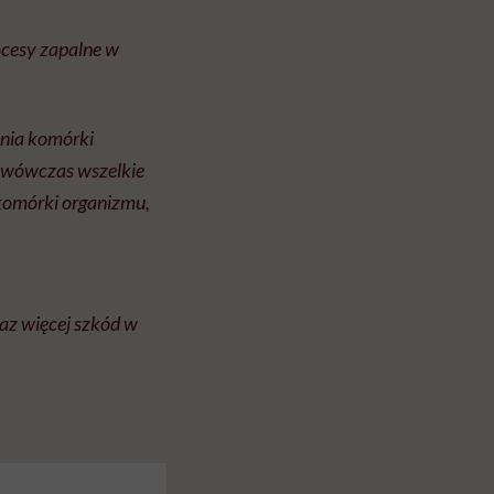
ocesy zapalne w
lnia komórki
 i wówczas wszelkie
 komórki organizmu,
az więcej szkód w