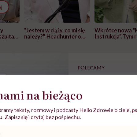
j
zy
"Jestem w ciąży, co mi się
Wkrótce nowa "
szpitalu
należy?". Headhunter o
Instrukcja". Tym 
szkadzać
zmianie pokoleniowej u
atakach paniki. Z
tylko
kobiet w ciąży na rynku
warsztat pacjen
braźni"
pracy
ekspercki
POLECAMY
Stres rujnuje ci życie
opisuje 7 sygnałów, k
nami na bieżąco
nie bagatelizuj
ramy teksty, rozmowy i podcasty Hello Zdrowie o ciele, ps
 Zapisz się i czytaj bez pośpiechu.