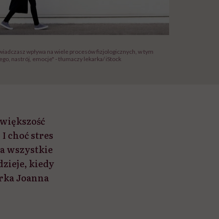
oświadczasz wpływa na wiele procesów fizjologicznych, w tym
go, nastrój, emocje" - tłumaczy lekarka/ iStock
 większość
I choć stres
a wszystkie
dzieje, kiedy
arka Joanna