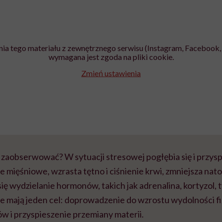
ia tego materiału z zewnętrznego serwisu (Instagram, Facebook, 
wymagana jest zgoda na pliki cookie.
Zmień ustawienia
zaobserwować? W sytuacji stresowej pogłębia się i przys
e mięśniowe, wzrasta tętno i ciśnienie krwi, zmniejsza nato
 się wydzielanie hormonów, takich jak adrenalina, kortyzol, 
je mają jeden cel: doprowadzenie do wzrostu wydolności fi
w i przyspieszenie przemiany materii.