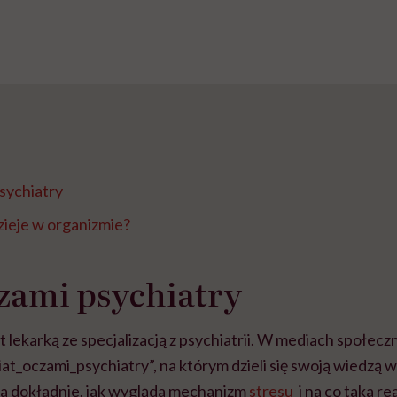
sychiatry
dzieje w organizmie?
zami psychiatry
 lekarką ze specjalizacją z psychiatrii. W mediach społec
iat_oczami_psychiatry”, na którym dzieli się swoją wiedzą 
a dokładnie, jak wygląda mechanizm
stresu
i na co taka r