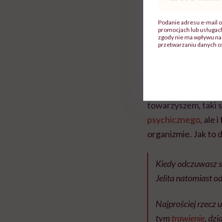
mail
*
Podanie adresu e-mail o
Stres – 
promocjach lub usługa
zgody nie ma wpływu na 
przetwarzaniu danych o
Stres jest natural
krótkotrwałego stre
ekstremalnej, np. w
towarzyszem, taki s
psychicznego
, ale
organizmie. Jak to
Kiedy odczuwasz st
Jelita natomiast 
Najprościej rzecz 
tym
trawienie
, dzi