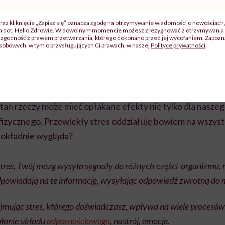
raz kliknięcie „Zapisz się” oznacza zgodę na otrzymywanie wiadomości o nowościach
co się dzieje w organizmie?
ch dot. Hello Zdrowie. W dowolnym momencie możesz zrezygnować z otrzymywania 
zgodność z prawem przetwarzania, którego dokonano przed jej wycofaniem. Zapoznaj
sobowych, w tym o przysługujących Ci prawach, w naszej
Polityce prywatności
.
ną reakcją organizmu na trudności lub zagrożenia. W mome
su nic nam nie grozi. Taki stres bywa pomocny, szczególni
ypadku czy egzaminu. Jeśli jednak stres jest naszym codz
tan rzeczy może mieć opłakane efekty nie tylko dla nasze
 i fizycznego. Przewlekły stres oddziałuje bowiem na wszys
 dokładnie wygląda?
res, Twój mózg wysyła sygnały do różnych części organizmu, m.i
odpowiadają na tę informację, wysyłając odpowiedź zwrotną do
ujmując stres, którego doświadczasz, wpływa na wiele procesów
ałanie układu
odpornościowego
, nastrój, emocje.