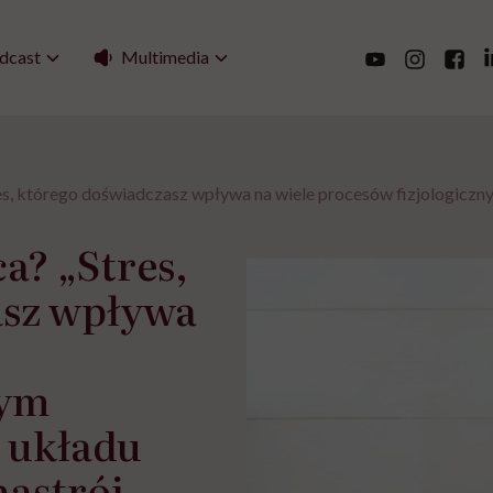
Multimedia
dcast
res, którego doświadczasz wpływa na wiele procesów fizjologiczny
ca? „Stres,
asz wpływa
tym
e układu
astrój,