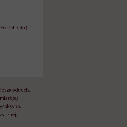
YouTube, itp.)
piesza oddech,
miast jej
tyroksyna.
zycznej,