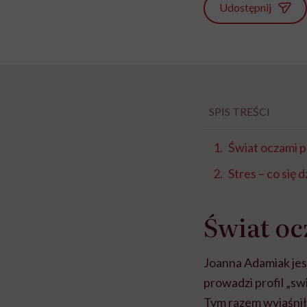
Udostępnij
SPIS TREŚCI
Świat oczami p
Stres – co się 
Świat oc
Joanna Adamiak jest
prowadzi profil „sw
Tym razem wyjaśnił