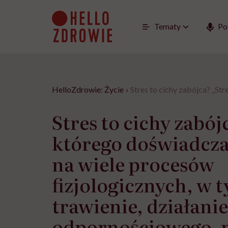
Go
to
content
Tematy
Po
HelloZdrowie: Życie
›
Stres to cichy zabójca? „St
Stres to cichy zabój
którego doświadcz
na wiele procesów
fizjologicznych, w 
trawienie, działani
odpornościowego, n