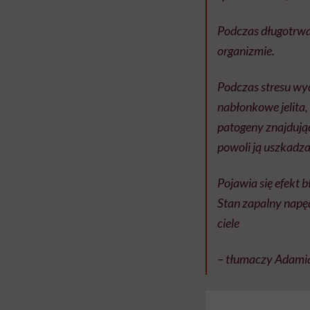
Podczas długotrwa
organizmie.
Podczas stresu wyd
nabłonkowe jelita,
patogeny znajdując
powoli ją uszkadza
Pojawia się efekt 
Stan zapalny napęd
ciele
– tłumaczy Adamia