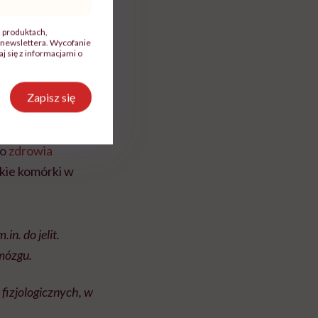
, produktach,
newslettera. Wycofanie
 się z informacjami o
ncie doświadczania
Zapisz się
e w sytuacji
iennym
go
zdrowia
tkie komórki w
n. do jelit.
 mózgu.
 fizjologicznych, w