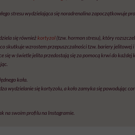
łego stresu wydzielająca się noradrenalina zapoczątkowuje pr
ziela się również
kortyzol
(tzw. hormon stresu), który rozszcze
 co skutkuje wzrostem przepuszczalności tzw. bariery jelitowej
e się w świetle jelita przedostają się za pomocą krwi do każdej
jąc.
błędnego koła.
za wydzielanie się kortyzolu, a koło zamyka się powodując cor
k na swoim profilu na Instagramie.