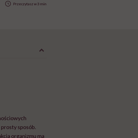
Przeczytasz w 3 min
znościowych
w prosty sposób.
eakcja organizmu ma