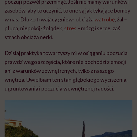
poczuj i pozwól przeminąć. Jeśli nie mamy warunków i
zasobów, aby to uczynić, to one są jak tykające bomby
w nas. Długo trwający gniew- obciąża
wątrobę
, żal –
płuca, niepokój- żołądek,
stres
– mózg i serce, zaś
strach obciąża nerki.
Dzisiaj praktyka towarzyszy mi w osiąganiu poczucia
prawdziwego szczęścia, które nie pochodzi z emocji
ani z warunków zewnętrznych, tylko z naszego
wnętrza. Uwielbiam ten stan głębokiego wyciszenia,
ugruntowania i poczucia wewnętrznej radości.