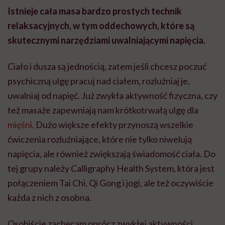
Istnieje cała masa bardzo prostych technik
relaksacyjnych, w tym oddechowych, które są
skutecznymi narzędziami uwalniającymi napięcia.
Ciało i dusza są jednością, zatem jeśli chcesz poczuć
psychiczną ulgę pracuj nad ciałem, rozluźniaj je,
uwalniaj od napięć. Już zwykła aktywność fizyczna, czy
też masaże zapewniają nam krótkotrwałą ulgę dla
mięśni
. Dużo większe efekty przynoszą wszelkie
ćwiczenia rozluźniające, które nie tylko niwelują
napięcia, ale również zwiększają świadomość ciała. Do
tej grupy należy Calligraphy Health System, która jest
połączeniem Tai Chi, Qi Gong i jogi, ale też oczywiście
każda z nich z osobna.
Osobiście zachęcam oprócz zwykłej aktywności