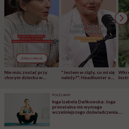
Zobacz więcej
Nie móc zostać przy
"Jestem w ciąży, co mi się
Wkró
chorym dziecku w
należy?". Headhunter o
Inst
szpitalu to tortura.
zmianie pokoleniowej u
atak
"Przeszkadzać w tym
kobiet w ciąży na rynku
wars
może chyba tylko
pracy
eksp
POLECAMY
głupota i brak
Inga Izabela Dańkowska: Joga
wyobraźni"
prenatalna nie wymaga
wcześniejszego doświadczenia.
Zawiera wyłącznie bezpieczne
ćwiczenia i techniki