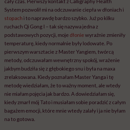
cały czas. Pierwszy kontakt z Calligraphy Health
System pozwolił mi na odczuwanie ciepła w dłoniach i
stopach
i to naprawdę bardzo szybko. Już po kilku
ruchach Qi Gong I – tak się nazywa jedna z
podstawowych pozycji, moje
dłonie
wyraźnie zmieniły
temperaturę, kiedy normalnie były lodowate. Po
pierwszym warsztacie z Master Yangiem, twórcą
metody, odczuwałam wewnętrzny spokój, wrażenie
jakbym budziła się z głębokiego snu i była na maxa
zrelaksowana. Kiedy poznałam Master Yanga i tę
metodę wiedziałam, że to ważny moment, ale wtedy
nie miałam pojęcia jak bardzo. A dowiedziałam się,
kiedy zmarł mój Tato i musiałam sobie poradzić z całym
bagażem emocji, które mnie wtedy zalały i ja nie byłam
na to gotowa.