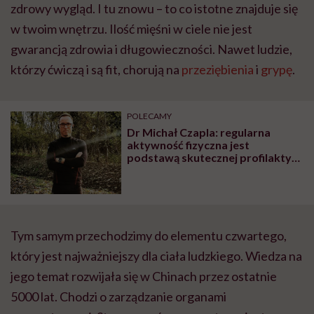
zdrowy wygląd. I tu znowu – to co istotne znajduje się
w twoim wnętrzu. Ilość mięśni w ciele nie jest
gwarancją zdrowia i długowieczności. Nawet ludzie,
którzy ćwiczą i są fit, chorują na
przeziębienia
i
grypę
.
POLECAMY
Dr Michał Czapla: regularna
aktywność fizyczna jest
podstawą skutecznej profilaktyki
chorób serca
Tym samym przechodzimy do elementu czwartego,
który jest najważniejszy dla ciała ludzkiego. Wiedza na
jego temat rozwijała się w Chinach przez ostatnie
5000 lat. Chodzi o zarządzanie organami