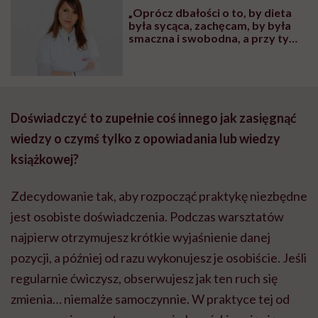
„Oprócz dbałości o to, by dieta
była sycąca, zachęcam, by była
smaczna i swobodna, a przy tym
oczywiście skuteczna w osiąganiu
celów” – mówi psycholog
żywienia, dr Anna Januszewicz
Doświadczyć to zupełnie coś innego jak zasięgnąć
wiedzy o czymś tylko z opowiadania lub wiedzy
książkowej?
Zdecydowanie tak, aby rozpocząć praktykę niezbędne
jest osobiste doświadczenia. Podczas warsztatów
najpierw otrzymujesz krótkie wyjaśnienie danej
pozycji, a później od razu wykonujesz je osobiście. Jeśli
regularnie ćwiczysz, obserwujesz jak ten ruch się
zmienia… niemalże samoczynnie. W praktyce tej od