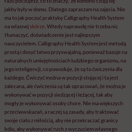
razu poczujesz, co to znaczy, że komórki czują się
jakby były w domu. Dlatego zapraszam na zajęcia. Nie
ma to jak poczuć praktykę Calligraphy Health System
na własnej
skórze
. Wtedy naprawdę nie trzeba nic
tłumaczyć, doświadczenie jest najlepszym
nauczycielem. Calligraphy Health System jest metodą
prostą i dosyć łatwo przyswajalną, ponieważ bazuje na
naturalnych umiejętnościach ludzkiego organizmu, na
jego inteligencji, co powoduje, że są to ćwiczenia dla
każdego. Ćwiczyć można w pozycji stojącej i ta jest
zalecana, ale ćwiczenia są tak opracowań, że można je
wykonywać w pozycji siedzącej i leżącej, tak aby
mogły je wykonywać osoby chore. Nie ma większych
przeciwwskazań, a raczej są zasady, aby traktować
swoje ciało z miłością, aby nie przekraczać granicy
bólu, aby wykonywać ruch z wyczuciem własnego