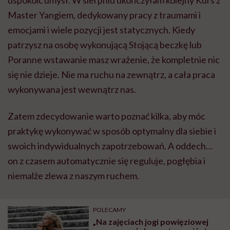
uspokoić umysł. W sierpniu ukończyłam kolejny Kurs z
Master Yangiem, dedykowany pracy z traumami i
emocjami i wiele pozycji jest statycznych. Kiedy
patrzysz na osobę wykonującą Stojącą beczkę lub
Poranne wstawanie masz wrażenie, że kompletnie nic
się nie dzieje. Nie ma ruchu na zewnątrz, a cała praca
wykonywana jest wewnątrz nas.
Zatem zdecydowanie warto poznać kilka, aby móc
praktykę wykonywać w sposób optymalny dla siebie i
swoich indywidualnych zapotrzebowań. A oddech…
on z czasem automatycznie się reguluje, pogłębia i
niemalże zlewa z naszym ruchem.
POLECAMY
„Na zajęciach jogi powięziowej