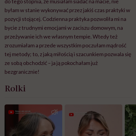
do tego stopnia, że musiałam siadać na macie, nie
byłam w stanie wykonywać przez jakiś czas praktyki w
pozycji stojącej. Codzienna praktyka pozwoliła mi na
bycie z trudnymi emocjami w zaciszu domowym, na
przeżywanie ich we własnym tempie. Wtedy też
zrozumiałam a przede wszystkim poczułam mądrość
tej metody; to, z jaką miłością i szacunkiem pozwala się
ze sobą obchodzić – ja ją pokochałam już
bezgranicznie!
Rolki