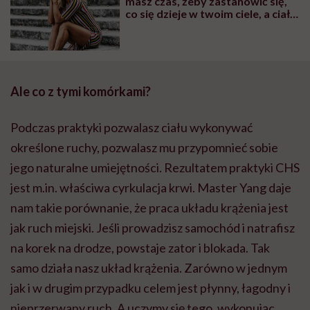
masz czas, żeby zastanowić się,
co się dzieje w twoim ciele, a ciało
jest nośnikiem tego, co w głowie i
w sercu” – mówi Patrycja
Adaszewska, trenerka jogi
powięziowej.
Ale co z tymi komórkami?
Podczas praktyki pozwalasz ciału wykonywać
określone ruchy, pozwalasz mu przypomnieć sobie
jego naturalne umiejętności. Rezultatem praktyki CHS
jest m.in. właściwa cyrkulacja krwi. Master Yang daje
nam takie porównanie, że praca układu krążenia jest
jak ruch miejski. Jeśli prowadzisz samochód i natrafisz
na korek na drodze, powstaje zator i blokada. Tak
samo działa nasz układ krążenia. Zarówno w jednym
jak i w drugim przypadku celem jest płynny, łagodny i
nieprzerwany ruch. A uczymy się tego, wykonując