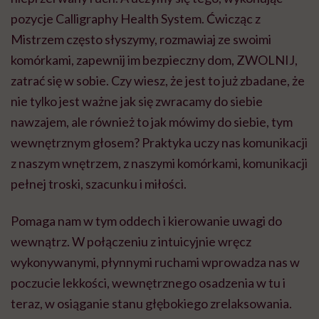
pozycje Calligraphy Health System. Ćwicząc z
Mistrzem często słyszymy, rozmawiaj ze swoimi
komórkami, zapewnij im bezpieczny dom, ZWOLNIJ,
zatrać się w sobie. Czy wiesz, że jest to już zbadane, że
nie tylko jest ważne jak się zwracamy do siebie
nawzajem, ale również to jak mówimy do siebie, tym
wewnętrznym głosem? Praktyka uczy nas komunikacji
z naszym wnętrzem, z naszymi komórkami, komunikacji
pełnej troski, szacunku i miłości.
Pomaga nam w tym oddech i kierowanie uwagi do
wewnątrz. W połączeniu z intuicyjnie wręcz
wykonywanymi, płynnymi ruchami wprowadza nas w
poczucie lekkości, wewnętrznego osadzenia w tu i
teraz, w osiąganie stanu głębokiego zrelaksowania.