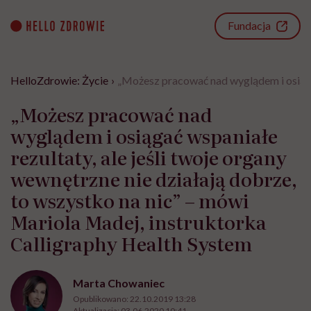
Go
to
Fundacja
content
HelloZdrowie: Życie
›
„Możesz pracować nad wyglądem i osiągać
„Możesz pracować nad
wyglądem i osiągać wspaniałe
rezultaty, ale jeśli twoje organy
wewnętrzne nie działają dobrze,
to wszystko na nic” – mówi
Mariola Madej, instruktorka
Calligraphy Health System
Marta Chowaniec
Opublikowano:
22.10.2019 13:28
Aktualizacja:
03.06.2020 10:41