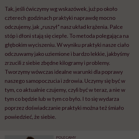
Tak, jeśli ćwiczymy wg wskazówek, już po około
czterech godzinach praktyki naprawdę mocno
odczujemy, jak „ruszył” nasz układ krążenia. Palce
stóp i dłoni stają się ciepłe. To metoda polegająca na
głębokim wyciszeniu. W wyniku praktyki nasze ciało
odczuwamy jako uziemione i bardzo lekkie, jakbyśmy
zrzucili z siebie zbędne kilogramy i problemy.
Tworzymy wówczas idealne warunki dla poprawy
naszego samopoczucia i zdrowia. Uczymy się być w
tym, co aktualnie czujemy, czyli być w teraz, a nie w
tym co będzie lub w tym co było. I to się wydarza
poprzez doświadczanie praktyki można też śmiało
powiedzieć, że siebie.
POLECAMY