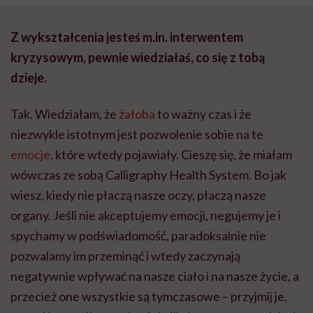
Z wykształcenia jesteś m.in. interwentem
kryzysowym, pewnie wiedziałaś, co się z tobą
dzieje.
Tak. Wiedziałam, że
żałoba
to ważny czas i że
niezwykle istotnym jest pozwolenie sobie na te
emocje
, które wtedy pojawiały. Cieszę się, że miałam
wówczas ze sobą Calligraphy Health System. Bo jak
wiesz, kiedy nie płaczą nasze oczy, płaczą nasze
organy. Jeśli nie akceptujemy emocji, negujemy je i
spychamy w podświadomość, paradoksalnie nie
pozwalamy im przeminąć i wtedy zaczynają
negatywnie wpływać na nasze ciało i na nasze życie, a
przecież one wszystkie są tymczasowe – przyjmij je,