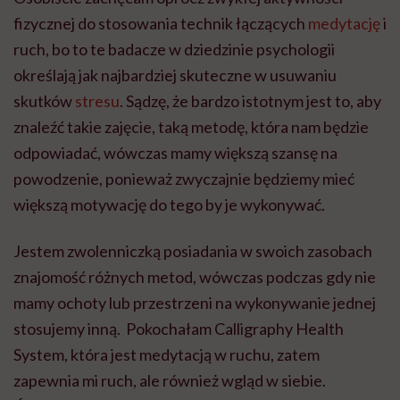
fizycznej do stosowania technik łączących
medytację
i
ruch, bo to te badacze w dziedzinie psychologii
określają jak najbardziej skuteczne w usuwaniu
skutków
stresu
. Sądzę, że bardzo istotnym jest to, aby
znaleźć takie zajęcie, taką metodę, która nam będzie
odpowiadać, wówczas mamy większą szansę na
powodzenie, ponieważ zwyczajnie będziemy mieć
większą motywację do tego by je wykonywać.
Jestem zwolenniczką posiadania w swoich zasobach
znajomość różnych metod, wówczas podczas gdy nie
mamy ochoty lub przestrzeni na wykonywanie jednej
stosujemy inną. Pokochałam Calligraphy Health
System, która jest medytacją w ruchu, zatem
zapewnia mi ruch, ale również wgląd w siebie.