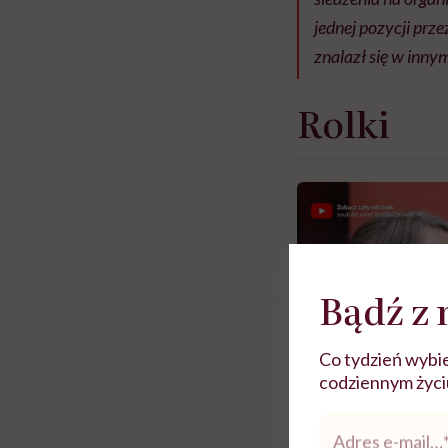
jednej pozycji prze
znalazł się w inny
Rolki
Bądź z 
Co tydzień wybie
codziennym życiu.
Adres
e-