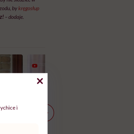
rzodu, by
kręgosłup
z!
– dodaje.
ychice i