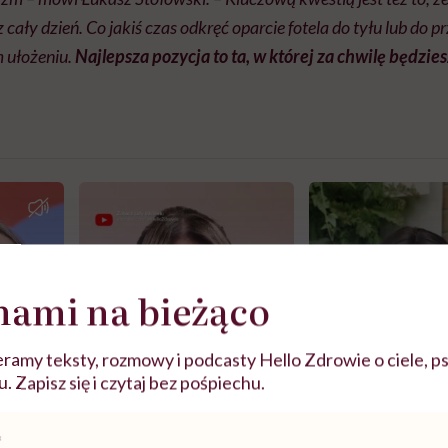
z cały dzień. Co jakiś czas odkręć oparcie fotela do tyłu lub do p
m ułożeniu.
Najlepsza pozycja to ta, w której za chwilę będzies
nami na bieżąco
ramy teksty, rozmowy i podcasty Hello Zdrowie o ciele, ps
 Zapisz się i czytaj bez pośpiechu.