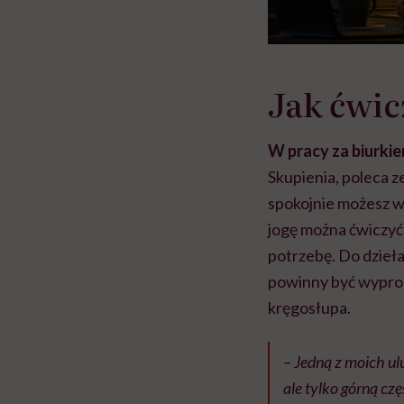
Jak ćwic
W pracy za biurki
Skupienia, poleca z
spokojnie możesz wy
jogę można ćwiczyć 
potrzebę. Do dzieła
powinny być wypros
kręgosłupa.
– Jedną z moich ul
ale tylko górną cz