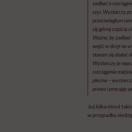
zadbać o rozciągn
szyi. Wystarczy pr
przeciwległym rami
się górną częścią c
Ważne, by zadbać 
wejść w skręt na 
staram się dodać d
Wystarczy je naprz
rozciąganie mięśni
pleców – wystarczy
prawo i pracując 
Już kilka minut tak
w przypadku siedzą