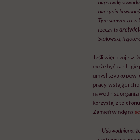
naprawdę powoduje
naczynia krwionośn
Tym samym krew krą
rzeczy to
drętwiej
Stołowski, fizjote
Jeśli więc czujesz, 
może być za długie 
umysł szybko powró
pracy, wstając i cho
nawodnisz organizm,
korzystaj z telefonu
Zamień windę na
s
– Udowodniono, że
siedzenia na organ