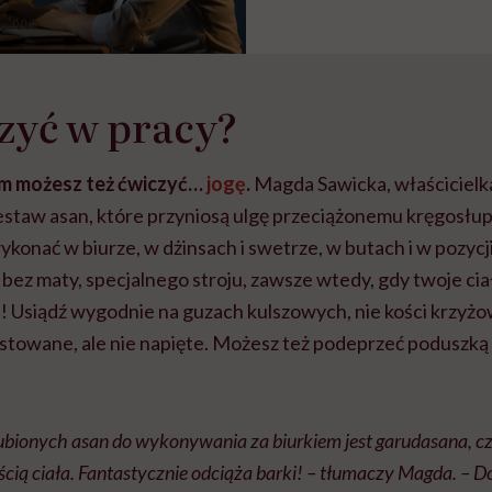
zyć w pracy?
em możesz też ćwiczyć…
jogę
.
Magda Sawicka, właścicielka
estaw asan, które przyniosą ulgę przeciążonemu kręgosłup
konać w biurze, w dżinsach i swetrze, w butach i w pozycji
bez maty, specjalnego stroju, zawsze wtedy, gdy twoje cia
! Usiądź wygodnie na guzach kulszowych, nie kości krzyżo
towane, ale nie napięte. Możesz też podeprzeć poduszką
ubionych asan do wykonywania za biurkiem jest garudasana, czy
ęścią ciała. Fantastycznie odciąża barki! – tłumaczy Magda. –