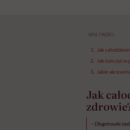
SPIS TREŚCI
Jak całodzien
Jak ćwiczyć w 
Jakie akcesori
Jak cało
zdrowie
– Długotrwałe sied