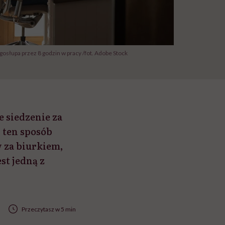
ęgosłupa przez 8 godzin w pracy /fot. Adobe Stock
e siedzenie za
w ten sposób
w za biurkiem,
st jedną z
Przeczytasz w 5 min