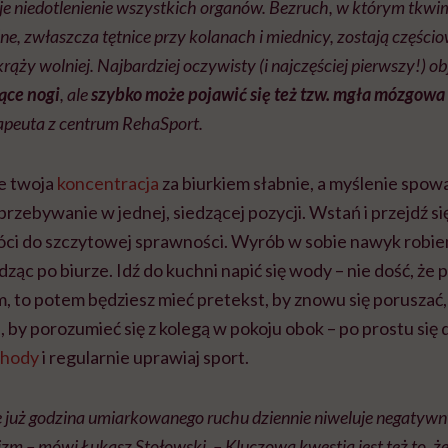
 niedotlenienie wszystkich organów. Bezruch, w którym tkwim
e, zwłaszcza tętnice przy kolanach i miednicy, zostają częśc
ży wolniej. Najbardziej oczywisty (i najczęściej pierwszy!) o
ące nogi
, ale
szybko może pojawić się też tzw. mgła mózgowa
rapeuta z centrum RehaSport.
że twoja
koncentracja
za biurkiem słabnie, a myślenie spow
przebywanie w jednej, siedzącej pozycji. Wstań i przejdź si
ci do szczytowej sprawności. Wyrób w sobie nawyk robie
dząc po biurze. Idź do kuchni napić się wody – nie dość, że p
 to potem będziesz mieć pretekst, by znowu się poruszać, 
, by porozumieć się z kolegą w pokoju obok – po prostu się 
chody
i regularnie uprawiaj sport.
 już godzina umiarkowanego ruchu dziennie niweluje negatyw
izm – mówi Łukasz Stołowski. – Kluczową kwestią jest też to, że