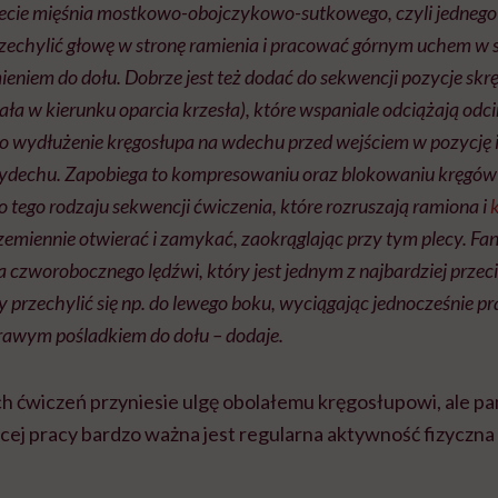
iecie mięśnia mostkowo-obojczykowo-sutkowego, czyli jednego
zechylić głowę w stronę ramienia i pracować górnym uchem w st
eniem do dołu. Dobrze jest też dodać do sekwencji pozycje skrę
iała w kierunku oparcia krzesła), które wspaniale odciążają odc
o wydłużenie kręgosłupa na wdechu przed wejściem w pozycję 
wydechu. Zapobiega to kompresowaniu oraz blokowaniu kręgów
o tego rodzaju sekwencji ćwiczenia, które rozruszają ramiona i
emiennie otwierać i zamykać, zaokrąglając przy tym plecy. Fan
a czworobocznego lędźwi, który jest jednym z najbardziej prze
 przechylić się np. do lewego boku, wyciągając jednocześnie p
prawym pośladkiem do dołu – dodaje.
ich ćwiczeń przyniesie ulgę obolałemu kręgosłupowi, ale pa
cej pracy bardzo ważna jest regularna aktywność fizyczna