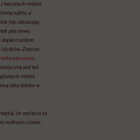
 z bocznych mięśni
ronę sufitu, a
tne (np. obracając
inek piersiowy.
i dopiero potem
 i dysków. Zawsze
klatkę piersiową
.
tastyczne jest też
ciążonych mięśni
rawą rękę daleko w
miętaj, że zwłaszcza
 w wolnym czasie.