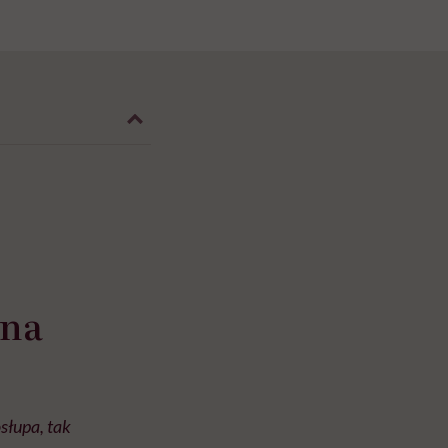
 na
słupa, tak