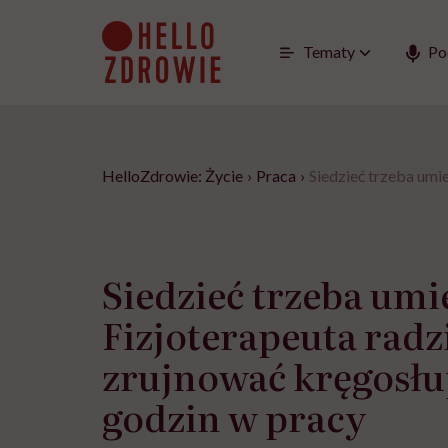
Go
to
content
Tematy
Po
HelloZdrowie: Życie
›
Praca
›
Siedzieć trzeba umie
Siedzieć trzeba umi
Fizjoterapeuta radzi
zrujnować kręgosłu
godzin w pracy