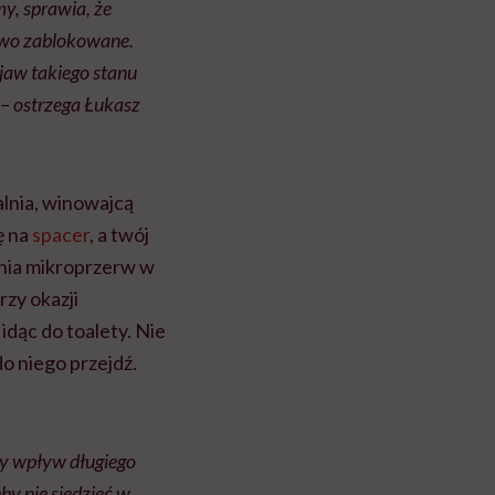
y, sprawia, że
iowo zablokowane.
bjaw takiego stanu
– ostrzega Łukasz
alnia, winowajcą
ę na
spacer
, a twój
nia mikroprzerw w
rzy okazji
idąc do toalety. Nie
do niego przejdź.
ny wpływ długiego
by nie siedzieć w