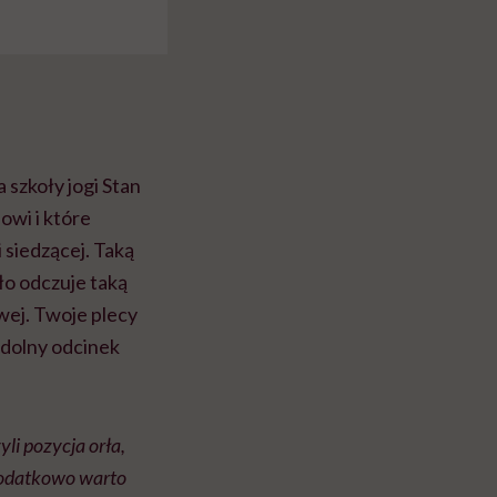
 szkoły jogi Stan
owi i które
 siedzącej. Taką
ło odczuje taką
wej. Twoje plecy
 dolny odcinek
li pozycja orła,
 Dodatkowo warto