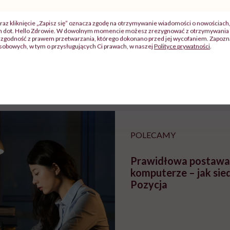
raz kliknięcie „Zapisz się” oznacza zgodę na otrzymywanie wiadomości o nowościach
ch dot. Hello Zdrowie. W dowolnym momencie możesz zrezygnować z otrzymywania 
j
zgodność z prawem przetwarzania, którego dokonano przed jej wycofaniem. Zapoznaj
sobowych, w tym o przysługujących Ci prawach, w naszej
Polityce prywatności
.
zy
"Jestem w ciąży, co mi się
Wkrótce nowa "
szpitalu
należy?". Headhunter o
Instrukcja". Tym 
szkadzać
zmianie pokoleniowej u
atakach paniki. Z
tylko
kobiet w ciąży na rynku
warsztat pacjen
braźni"
pracy
ekspercki
POLECAMY
Prawidłowa postawa
komputerze – jak sie
Pozycja