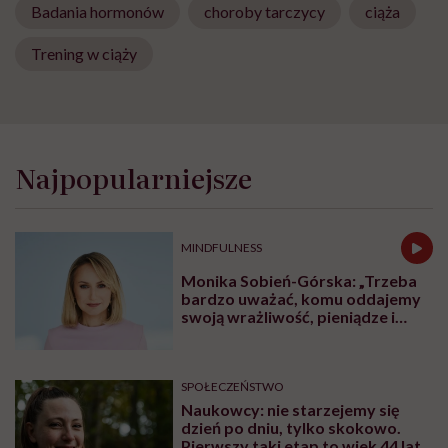
Badania hormonów
choroby tarczycy
ciąża
Trening w ciąży
Najpopularniejsze
MINDFULNESS
Monika Sobień-Górska: „Trzeba
bardzo uważać, komu oddajemy
swoją wrażliwość, pieniądze i
zaufanie”
SPOŁECZEŃSTWO
Naukowcy: nie starzejemy się
dzień po dniu, tylko skokowo.
Pierwszy taki etap to wiek 44 lat