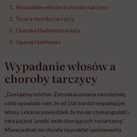
Wypadanie włosów a choroby tarczycy
Tycie a choroby tarczycy
Choroba Hashimoto a ciąża
Ogarnij Hashimoto
Wypadanie włosów a
choroby tarczycy
„Dostajemy telefon. Zatroskana mama nastoletniej
córki opowiada nam, że od 2 lat bardzo wypadają jej
włosy. Lekarze powiedzieli, że ma się z tym pogodzić i
taka już jest 'uroda’ osób chorujących 'na tarczycę’.
Mama jednak nie chciała się poddać i postanowiła