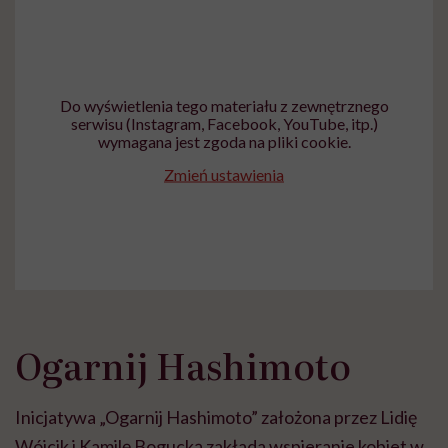
Do wyświetlenia tego materiału z zewnętrznego
serwisu (Instagram, Facebook, YouTube, itp.)
wymagana jest zgoda na pliki cookie.
Zmień ustawienia
Ogarnij Hashimoto
Inicjatywa „O
garnij Hashimoto” założona przez Lidię
Wójcik i Kamilę Bogucką zakłada
wspieranie kobiet w