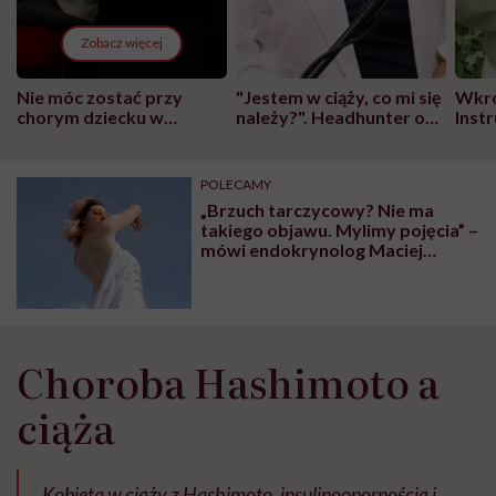
Zobacz więcej
Nie móc zostać przy
"Jestem w ciąży, co mi się
Wkró
chorym dziecku w
należy?". Headhunter o
Inst
szpitalu to tortura.
zmianie pokoleniowej u
atak
"Przeszkadzać w tym
kobiet w ciąży na rynku
wars
może chyba tylko
pracy
eksp
POLECAMY
głupota i brak
„Brzuch tarczycowy? Nie ma
wyobraźni"
takiego objawu. Mylimy pojęcia” –
mówi endokrynolog Maciej
Jędrzejowski
Choroba Hashimoto a
ciąża
„Kobieta w ciąży z Hashimoto, insulinoopornością i