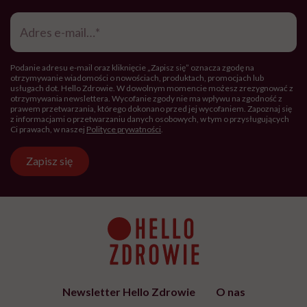
Adres
e-
mail
*
Podanie adresu e-mail oraz kliknięcie „Zapisz się” oznacza zgodę na
otrzymywanie wiadomości o nowościach, produktach, promocjach lub
usługach dot. Hello Zdrowie. W dowolnym momencie możesz zrezygnować z
otrzymywania newslettera. Wycofanie zgody nie ma wpływu na zgodność z
prawem przetwarzania, którego dokonano przed jej wycofaniem. Zapoznaj się
z informacjami o przetwarzaniu danych osobowych, w tym o przysługujących
Ci prawach, w naszej
Polityce prywatności
.
Zapisz się
Newsletter Hello Zdrowie
O nas