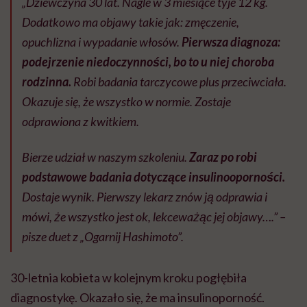
„Dziewczyna 30 lat. Nagle w 3 miesiące tyje 12 kg.
Dodatkowo ma objawy takie jak: zmęczenie,
opuchlizna i wypadanie włosów.
Pierwsza diagnoza:
podejrzenie niedoczynności, bo to u niej choroba
rodzinna.
Robi badania tarczycowe plus przeciwciała.
Okazuje się, że wszystko w normie. Zostaje
odprawiona z kwitkiem.
Bierze udział w naszym szkoleniu.
Zaraz po robi
podstawowe badania dotyczące insulinooporności.
Dostaje wynik. Pierwszy lekarz znów ją odprawia i
mówi, że wszystko jest ok, lekceważąc jej objawy….” –
pisze duet z „Ogarnij Hashimoto”.
30-letnia kobieta w kolejnym kroku pogłębiła
diagnostykę. Okazało się, że ma insulinoporność.