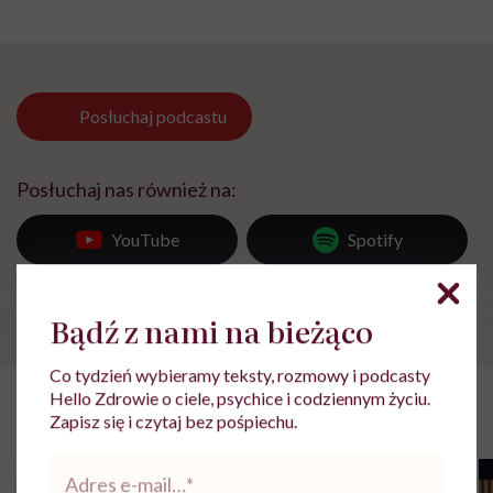
Posłuchaj
podcastu
Posłuchaj nas również na:
YouTube
Spotify
Apple Podcasts
Bądź z nami na bieżąco
Co tydzień wybieramy teksty, rozmowy i podcasty
Hello Zdrowie o ciele, psychice i codziennym życiu.
Rozdziały tego podcastu
Zapisz się i czytaj bez pośpiechu.
Adres
e-