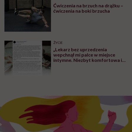
Ćwiczenia na brzuch na drążku –
ćwiczenia na boki brzucha
ŻYCIE
„Lekarz bez uprzedzenia
wepchnął mi palce w miejsce
intymne. Niezbyt komfortowa i
przyjemna sytuacja” – mówi
Justyna Kokoszenko o
traumatycznej wizycie u
ginekologa