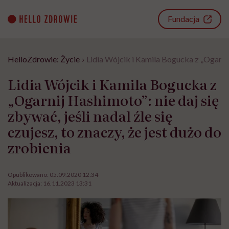
Go
to
Fundacja
content
HelloZdrowie: Życie
›
Lidia Wójcik i Kamila Bogucka z „Ogarnij H
Lidia Wójcik i Kamila Bogucka z
„Ogarnij Hashimoto”: nie daj się
zbywać, jeśli nadal źle się
czujesz, to znaczy, że jest dużo do
zrobienia
Opublikowano:
05.09.2020 12:34
Aktualizacja:
16.11.2023 13:31