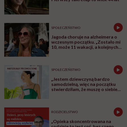
SPOŁECZEŃSTWO
Jagoda choruje na alzheimera o
wczesnym początku. „Zostało mi
10, może 11 wakacji, a kolejnych
nie będę już świadoma”
MATERIAŁY PROMOCYJNE
SPOŁECZEŃSTWO
„Jestem dziewczyną bardzo
samodzielną, więc na początku
stwierdziłam, że muszę o siebie
zadbać”. Emilia Pobiedzińska o
słodko-gorzkim doświadczeniu
menopauzy
RODZICIELSTWO
„Opieka skoncentrowana na
rodzinie to jest coś, bez czego