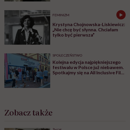
odpowiadam: 'tak’”
FEMINIZM
Krystyna Chojnowska-Liskiewicz:
„Nie chcę być słynna. Chciałam
tylko być pierwsza”
SPOŁECZEŃSTWO
Kolejna edycja najpiękniejszego
festiwalu w Polsce już niebawem.
Spotkajmy się na All Inclusive Film
Festival w Jastarni!
Zobacz także
ŻYCIE