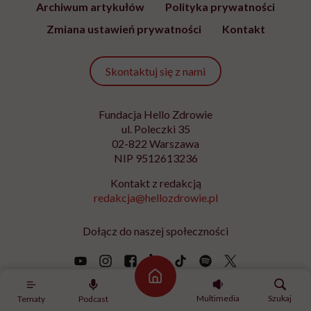
Archiwum artykułów
Polityka prywatności
Zmiana ustawień prywatności
Kontakt
Skontaktuj się z nami
Fundacja Hello Zdrowie
ul. Poleczki 35
02-822 Warszawa
NIP 9512613236
Kontakt z redakcją
redakcja@hellozdrowie.pl
Dołącz do naszej społeczności
Strona główna
Multimedia
Szukaj
Tematy
Podcast
Właścicielem serwisu
HelloZdrowie
jest Fundacja należąca