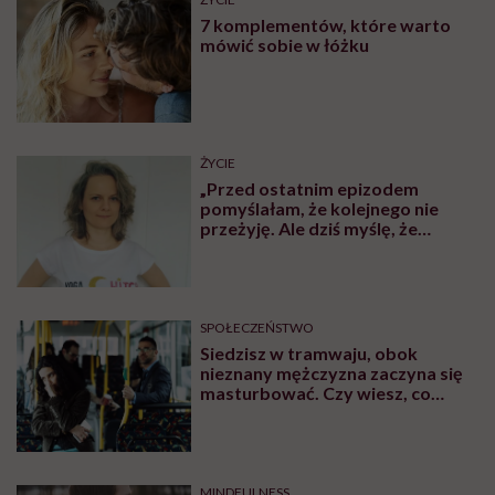
7 komplementów, które warto
mówić sobie w łóżku
ŻYCIE
„Przed ostatnim epizodem
pomyślałam, że kolejnego nie
przeżyję. Ale dziś myślę, że
przeżyję, tylko wcześniej pójdę
po pomoc”. Alicja o wychodzeniu z
depresji
SPOŁECZEŃSTWO
Siedzisz w tramwaju, obok
nieznany mężczyzna zaczyna się
masturbować. Czy wiesz, co
robić?
MINDFULNESS