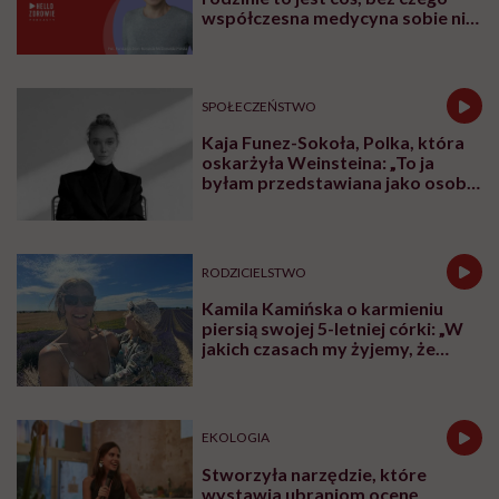
współczesna medycyna sobie nie
poradzi”
SPOŁECZEŃSTWO
Kaja Funez-Sokoła, Polka, która
oskarżyła Weinsteina: „To ja
byłam przedstawiana jako osoba,
która musi się bronić”
RODZICIELSTWO
Kamila Kamińska o karmieniu
piersią swojej 5-letniej córki: „W
jakich czasach my żyjemy, że
naturalne sprawy musimy
normalizować?”
EKOLOGIA
Stworzyła narzędzie, które
wystawia ubraniom ocenę