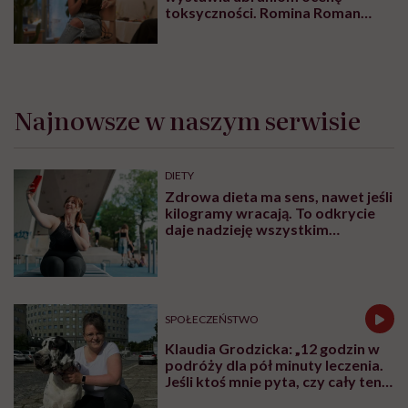
toksyczności. Romina Roman
tłumaczy, co plastik robi z naszą
skórą
Najnowsze w naszym serwisie
DIETY
Zdrowa dieta ma sens, nawet jeśli
kilogramy wracają. To odkrycie
daje nadzieję wszystkim
walczącym z efektem jo-jo
SPOŁECZEŃSTWO
Klaudia Grodzicka: „12 godzin w
podróży dla pół minuty leczenia.
Jeśli ktoś mnie pyta, czy cały ten
trud ma sens, bez wahania