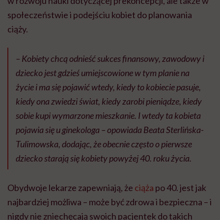
w rozwoju nauki dotyczącej prekoncepcji, ale także w
społeczeństwie i podejściu kobiet do planowania
ciąży.
– Kobiety chcą odnieść sukces finansowy, zawodowy i
dziecko jest gdzieś umiejscowione w tym planie na
życie i ma się pojawić wtedy, kiedy to kobiecie pasuje,
kiedy ona zwiedzi świat, kiedy zarobi pieniądze, kiedy
sobie kupi wymarzone mieszkanie. I wtedy ta kobieta
pojawia się u ginekologa – opowiada Beata Sterlińska-
Tulimowska, dodając, że obecnie często o pierwsze
dziecko starają się kobiety powyżej 40. roku życia.
Obydwoje lekarze zapewniają, że
ciąża
po 40. jest jak
najbardziej możliwa – może być zdrowa i bezpieczna – i
nigdy nie zniechęcają swoich pacjentek do takich