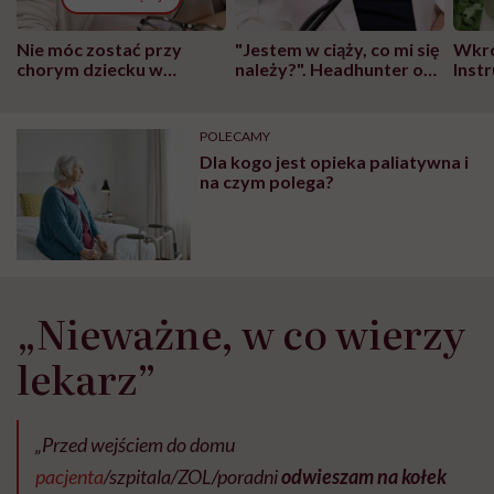
Nie móc zostać przy
"Jestem w ciąży, co mi się
Wkró
chorym dziecku w
należy?". Headhunter o
Inst
szpitalu to tortura.
zmianie pokoleniowej u
atak
"Przeszkadzać w tym
kobiet w ciąży na rynku
wars
może chyba tylko
pracy
eksp
POLECAMY
głupota i brak
Dla kogo jest opieka paliatywna i
wyobraźni"
na czym polega?
„Nieważne, w co wierzy
lekarz”
„Przed wejściem do domu
pacjenta
/szpitala/ZOL/poradni
odwieszam na kołek