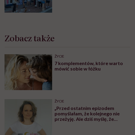
Najpopularniejsze
MINDFULNESS
Monika Sobień-Górska: „Trzeba
bardzo uważać, komu oddajemy
swoją wrażliwość, pieniądze i
zaufanie”
SPOŁECZEŃSTWO
Naukowcy: nie starzejemy się
dzień po dniu, tylko skokowo.
Pierwszy taki etap to wiek 44 lat
SPOŁECZEŃSTWO