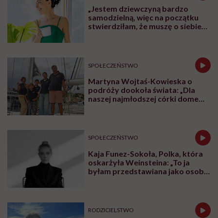
Rodziewicz, prezeska Fundacji Dom Ronalda
McDonalda Polska opowiada o tym, dlaczego dzieci,
przy których są rodzice, zdrowieją szybciej i lepiej
znoszą leczenie. Mówi też o godności rodzin w
szpitalach, o potrzebie bliskości, komunikacji i o tym,
dlaczego rodzic nie może czuć się tam jak intruz.
Posłuchaj
podcastu
Posłuchaj nas również na:
YouTube
Spotify
To również rozmowa o bardzo konkretnych