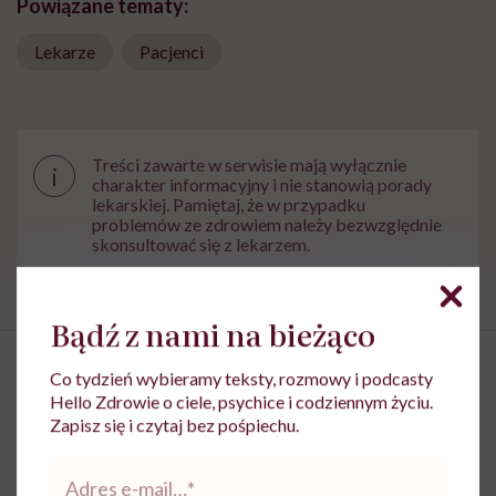
Powiązane tematy:
Lekarze
Pacjenci
Treści zawarte w serwisie mają wyłącznie
i
charakter informacyjny i nie stanowią porady
lekarskiej. Pamiętaj, że w przypadku
problemów ze zdrowiem należy bezwzględnie
skonsultować się z lekarzem.
Bądź z nami na bieżąco
Co tydzień wybieramy teksty, rozmowy i podcasty
Hello Zdrowie o ciele, psychice i codziennym życiu.
Zapisz się i czytaj bez pośpiechu.
Prof. Magdalena Górska-
Ponikowska: „Wypalenie
Adres
e-