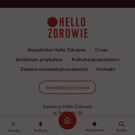
ŻYCIE
„Przed ostatnim epizodem
pomyślałam, że kolejnego nie
przeżyję. Ale dziś myślę, że
przeżyję, tylko wcześniej pójdę
po pomoc”. Alicja o wychodzeniu z
depresji
SPOŁECZEŃSTWO
Siedzisz w tramwaju, obok
nieznany mężczyzna zaczyna się
masturbować. Czy wiesz, co
robić?
SPORT
Ćwiczenia z hantlami – wypracuj
smukłe ramiona
Strona główna
Multimedia
Szukaj
Tematy
Podcast