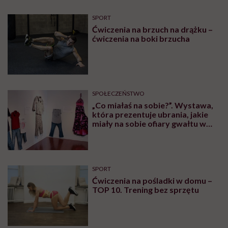
Kaja Funez-Sokoła, Polka, która
oskarżyła Weinsteina: „To ja
byłam przedstawiana jako osoba,
która musi się bronić”
RODZICIELSTWO
Kamila Kamińska o karmieniu
piersią swojej 5-letniej córki: „W
jakich czasach my żyjemy, że
naturalne sprawy musimy
normalizować?”
FEMINIZM
„Szwedki przecierały oczy, jak im
powiedziałam, że u nas każdy sika
przed wyjściem z domu”.
Architektka o „smyczy
moczowej”