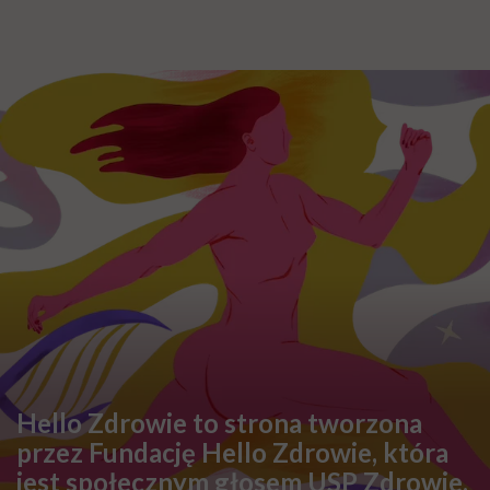
Najnowsze w naszym serwisie
DIETY
Zdrowa dieta ma sens, nawet jeśli
kilogramy wracają. To odkrycie
daje nadzieję wszystkim
walczącym z efektem jo-jo
SPOŁECZEŃSTWO
Klaudia Grodzicka: „12 godzin w
podróży dla pół minuty leczenia.
Jeśli ktoś mnie pyta, czy cały ten
trud ma sens, bez wahania
odpowiadam: 'tak’”
FEMINIZM
Krystyna Chojnowska-Liskiewicz:
„Nie chcę być słynna. Chciałam