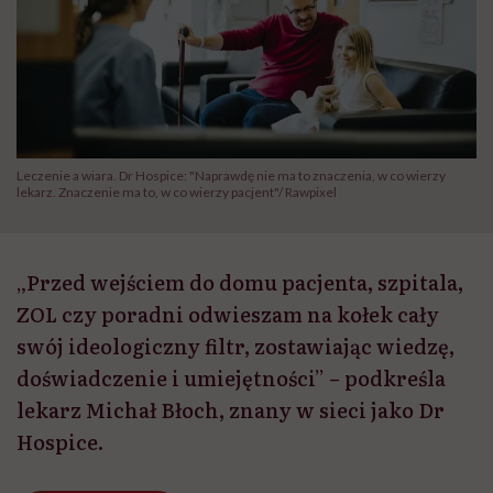
Leczenie a wiara. Dr Hospice: "Naprawdę nie ma to znaczenia, w co wierzy
lekarz. Znaczenie ma to, w co wierzy pacjent"/ Rawpixel
„Przed wejściem do domu pacjenta, szpitala,
ZOL czy poradni odwieszam na kołek cały
swój ideologiczny filtr, zostawiając wiedzę,
doświadczenie i umiejętności” – podkreśla
lekarz Michał Błoch, znany w sieci jako Dr
Hospice.