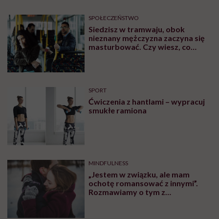
Jagoda choruje na alzheimera o
wczesnym początku. „Zostało mi
10, może 11 wakacji, a kolejnych
nie będę już świadoma”
MATERIAŁY PROMOCYJNE
SPOŁECZEŃSTWO
„Jestem dziewczyną bardzo
samodzielną, więc na początku
stwierdziłam, że muszę o siebie
zadbać”. Emilia Pobiedzińska o
słodko-gorzkim doświadczeniu
menopauzy
SPOŁECZEŃSTWO
Martyna Wojtaś-Kowieska o
podróży dookoła świata: „Dla
naszej najmłodszej córki domem
jest jacht. Miała dwa latka, kiedy
wypływaliśmy w rejs”
SPOŁECZEŃSTWO