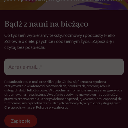
tylko być pierwsza”
SPOŁECZEŃSTWO
Kolejna edycja najpiękniejszego
festiwalu w Polsce już niebawem.
Spotkajmy się na All Inclusive Film
Festival w Jastarni!
Zobacz także
ŻYCIE
7 komplementów, które warto
mówić sobie w łóżku