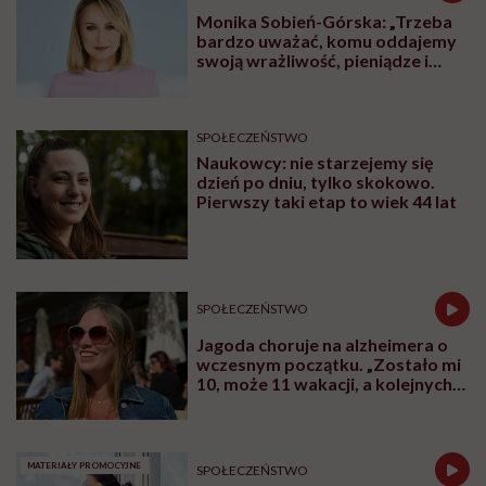
Czy obecność rodziców przy
hospitalizowanych dzieciach naprawdę
wpływa na skuteczność leczenia? Dziś
odpowiedź świata nauki jest jednoznaczna:
tak. Opieka skoncentrowana na rodzinie nie
jest dodatkiem do terapii, ale jej integralną
częścią.
Udostępnij
Posłuchaj
Wysłuchasz w 65 min
W rozmowie z Karoliną Wierzbińską Katarzyna