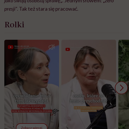
jako swoją osobistą sprawę
„. Jednym słowem: „
zero
presji”
. Tak też stara się pracować.
Rolki
Zobacz więcej