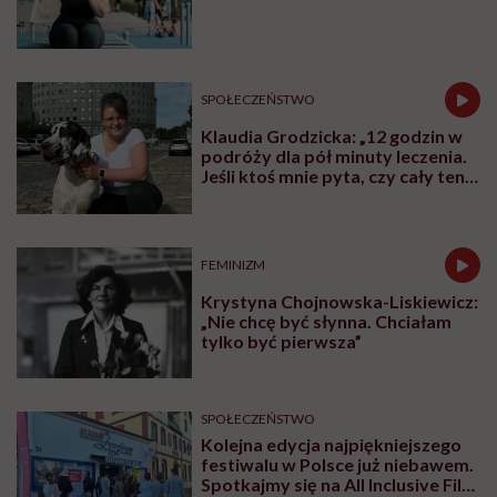
Udostępnij
Powiązane tematy:
chore dziecko
Dziecko
podcast
Rodzice
szpitale
Treści zawarte w serwisie mają wyłącznie
i
charakter informacyjny i nie stanowią porady
lekarskiej. Pamiętaj, że w przypadku
problemów ze zdrowiem należy bezwzględnie
skonsultować się z lekarzem.