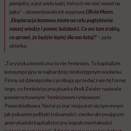
pieniędzy, a jest wielu ludzi, których nie stać nawet na
jajka” – skomentowała ich wyprawę
Olivia Munn
.
„
Eksploracja kosmosu miała na celu pogłębienie
naszej wiedzy i pomoc ludzkości. Co oni tam zrobią,
co sprawi, że będzie lepiej dla nas tutaj?
” – pyta
aktorka.
„Turystyka kosmiczna to nie feminizm. To kapitalizm
konsumpcyjny w najbardziej niedostępnym wydaniu.
Firmy od dziesięcioleci próbują sprzedać nam tę formę
tego, co feministyczna pisarka Andi Zeisler nazwała
powierzchownym ‘feminizmem rynkowym’.
Poniedziałkowa ‘historyczna’ misja jest niczym innym
jak pokazem polityki tożsamości, cienko ukrywającym
amerykański kapitalistyczny impuls mentalności
‘więcej znaczy lepiej’. Zdjęcia glamour sześciu kobiet