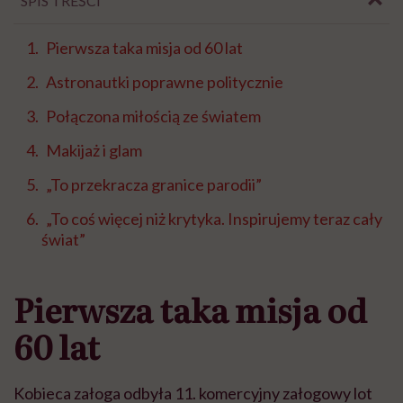
SPIS TREŚCI
Pierwsza taka misja od 60 lat
Astronautki poprawne politycznie
Połączona miłością ze światem
Makijaż i glam
„To przekracza granice parodii”
„To coś więcej niż krytyka. Inspirujemy teraz cały
świat”
Pierwsza taka misja od
60 lat
Kobieca załoga odbyła 11. komercyjny załogowy lot