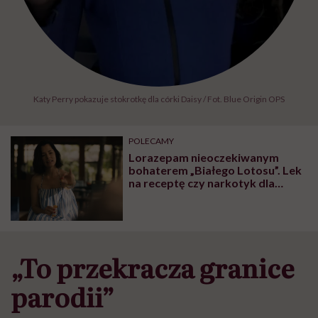
Katy Perry pokazuje stokrotkę dla córki Daisy / Fot. Blue Origin OPS
POLECAMY
Lorazepam nieoczekiwanym
bohaterem „Białego Lotosu”. Lek
na receptę czy narkotyk dla
zestresowanych bogaczy?
„To przekracza granice
parodii”