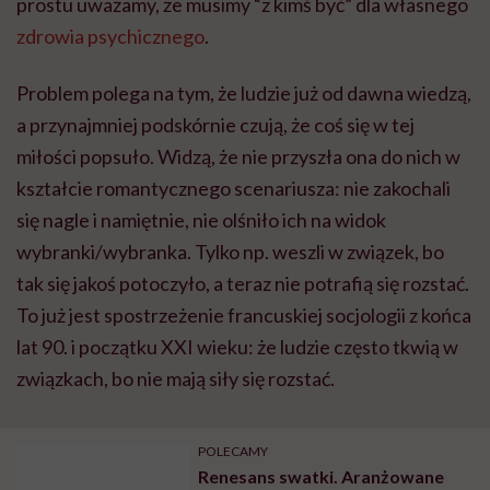
prostu uważamy, że musimy “z kimś być” dla własnego
zdrowia psychicznego
.
Problem polega na tym, że ludzie już od dawna wiedzą,
a przynajmniej podskórnie czują, że coś się w tej
miłości popsuło. Widzą, że nie przyszła ona do nich w
kształcie romantycznego scenariusza: nie zakochali
się nagle i namiętnie, nie olśniło ich na widok
wybranki/wybranka. Tylko np. weszli w związek, bo
tak się jakoś potoczyło, a teraz nie potrafią się rozstać.
To już jest spostrzeżenie francuskiej socjologii z końca
lat 90. i początku XXI wieku: że ludzie często tkwią w
związkach, bo nie mają siły się rozstać.
POLECAMY
Renesans swatki. Aranżowane