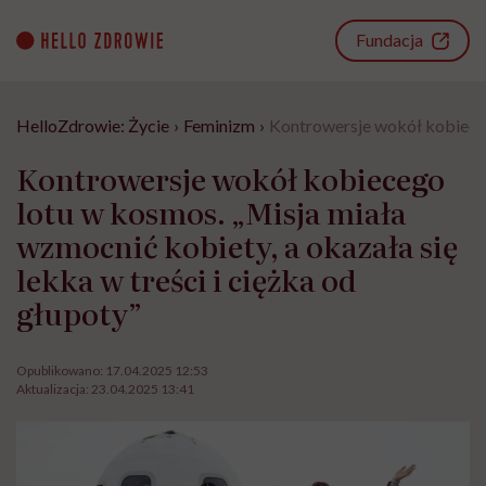
Go
to
Fundacja
content
HelloZdrowie: Życie
›
Feminizm
›
Kontrowersje wokół kobiecego
Kontrowersje wokół kobiecego
lotu w kosmos. „Misja miała
wzmocnić kobiety, a okazała się
lekka w treści i ciężka od
głupoty”
Opublikowano:
17.04.2025 12:53
Aktualizacja:
23.04.2025 13:41