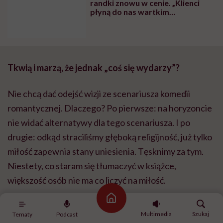
randki znowu w cenie. „Klienci
płyną do nas wartkim
strumieniem”
Tkwią i marzą, że jednak „coś się wydarzy”?
Nie chcą dać odejść wizji ze scenariusza komedii
romantycznej. Dlaczego? Po pierwsze: na horyzoncie
nie widać alternatywy dla tego scenariusza. I po
drugie: odkąd straciliśmy głęboką religijność, już tylko
miłość zapewnia stany uniesienia. Tęsknimy za tym.
Niestety, co staram się tłumaczyć w książce,
większość osób nie ma co liczyć na miłość.
Strona główna
Dlaczego?
Multimedia
Szukaj
Tematy
Podcast