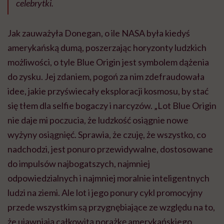
celebrytki.
Jak zauważyła Donegan, o ile NASA była kiedyś
amerykańską dumą, poszerzając horyzonty ludzkich
możliwości, o tyle Blue Origin jest symbolem dążenia
do zysku. Jej zdaniem, pogoń za nim zdefraudowała
idee, jakie przyświecały eksploracji kosmosu, by stać
się tłem dla selfie bogaczy i narcyzów. „Lot Blue Origin
nie daje mi poczucia, że ludzkość osiągnie nowe
wyżyny osiągnięć. Sprawia, że czuję, że wszystko, co
nadchodzi, jest ponuro przewidywalne, dostosowane
do impulsów najbogatszych, najmniej
odpowiedzialnych i najmniej moralnie inteligentnych
ludzi na ziemi. Ale lot i jego ponury cykl promocyjny
przede wszystkim są przygnębiające ze względu na to,
że ujawniają całkowitą porażkę amerykańskiego