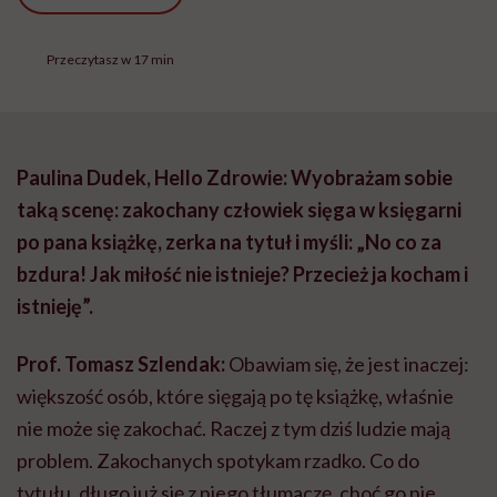
Przeczytasz w 17 min
Paulina Dudek, Hello Zdrowie: Wyobrażam sobie
taką scenę: zakochany człowiek sięga w księgarni
po pana książkę, zerka na tytuł i myśli: „No co za
bzdura! Jak miłość nie istnieje? Przecież ja kocham i
istnieję”.
Prof. Tomasz Szlendak:
Obawiam się, że jest inaczej:
większość osób, które sięgają po tę książkę, właśnie
nie może się zakochać. Raczej z tym dziś ludzie mają
problem. Zakochanych spotykam rzadko. Co do
tytułu, długo już się z niego tłumaczę, choć go nie