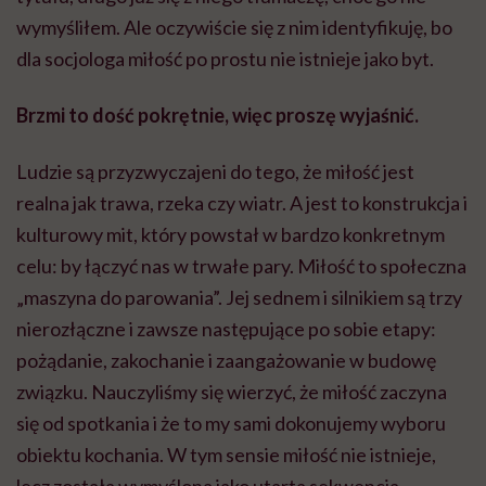
wymyśliłem. Ale oczywiście się z nim identyfikuję, bo
dla socjologa miłość po prostu nie istnieje jako byt.
Brzmi to dość pokrętnie, więc proszę wyjaśnić.
Ludzie są przyzwyczajeni do tego, że miłość jest
realna jak trawa, rzeka czy wiatr. A jest to konstrukcja i
kulturowy mit, który powstał w bardzo konkretnym
celu: by łączyć nas w trwałe pary. Miłość to społeczna
„maszyna do parowania”. Jej sednem i silnikiem są trzy
nierozłączne i zawsze następujące po sobie etapy:
pożądanie, zakochanie i zaangażowanie w budowę
związku. Nauczyliśmy się wierzyć, że miłość zaczyna
się od spotkania i że to my sami dokonujemy wyboru
obiektu kochania. W tym sensie miłość nie istnieje,