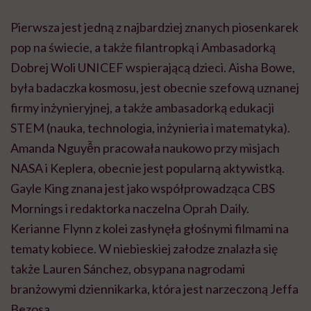
Pierwsza jest jedną z najbardziej znanych piosenkarek
pop na świecie, a także filantropką i Ambasadorką
Dobrej Woli UNICEF wspierającą dzieci. Aisha Bowe,
była badaczka kosmosu, jest obecnie szefową uznanej
firmy inżynieryjnej, a także ambasadorką edukacji
STEM (nauka, technologia, inżynieria i matematyka).
Amanda Nguyễn pracowała naukowo przy misjach
NASA i Keplera, obecnie jest popularną aktywistką.
Gayle King znana jest jako współprowadząca CBS
Mornings i redaktorka naczelna Oprah Daily.
Kerianne Flynn z kolei zasłynęła głośnymi filmami na
tematy kobiece. W niebieskiej załodze znalazła się
także Lauren Sánchez, obsypana nagrodami
branżowymi dziennikarka, która jest narzeczoną Jeffa
Bezosa.