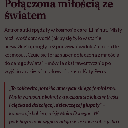
Połączona miłością ze
światem
Astronautki spędziły w kosmosie całe 11 minut. Miały
możliwość sprawdzić, jak by się żyło w stanie
nieważkości, mogły też podziwiać widok Ziemi na tle
kosmosu. „Czuję się teraz super połączona z miłością
do całego świata” – mówiła ekstrawertycznie po
wyjściu z rakiety i ucałowaniu ziemi Katy Perry.
„
To całkowita porażka amerykańskiego feminizmu.
Miała wzmocnić kobiety, a okazała się lekka w treści
i ciężka od dziecięcej, dziewczęcej głupoty
” –
komentuje kobiecą misję Moira Donegan. W
podobnym tonie wypowiadają się też inne publicystki i