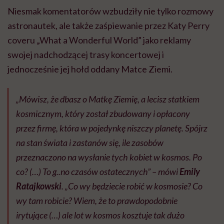
Niesmak komentatorów wzbudziły nie tylko rozmowy
astronautek, ale także zaśpiewanie przez Katy Perry
coveru „What a Wonderful World” jako reklamy
swojej nadchodzącej trasy koncertowej i
jednocześnie jej hołd oddany Matce Ziemi.
„Mówisz, że dbasz o Matkę Ziemię, a lecisz statkiem
kosmicznym, który został zbudowany i opłacony
przez firmę, która w pojedynkę niszczy planetę. Spójrz
na stan świata i zastanów się, ile zasobów
przeznaczono na wysłanie tych kobiet w kosmos. Po
co? (…) To g..no czasów ostatecznych” – mówi
Emily
Ratajkowski
. „Co wy będziecie robić w kosmosie? Co
wy tam robicie? Wiem, że to prawdopodobnie
irytujące (…) ale lot w kosmos kosztuje tak dużo