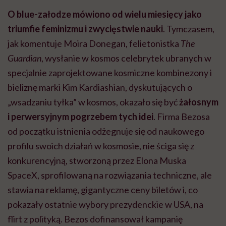
O blue-załodze mówiono od wielu miesięcy jako
triumfie feminizmu i zwycięstwie nauki
. Tymczasem,
jak komentuje Moira Donegan, felietonistka
The
Guardian
, wysłanie w kosmos celebrytek ubranych w
specjalnie zaprojektowane kosmiczne kombinezony i
bieliznę marki Kim Kardiashian, dyskutujących o
„wsadzaniu tyłka” w kosmos, okazało się być
żałosnym
i perwersyjnym pogrzebem tych idei
. Firma Bezosa
od początku istnienia odżegnuje się od naukowego
profilu swoich działań w kosmosie, nie ściga się z
konkurencyjną, stworzoną przez Elona Muska
SpaceX, sprofilowaną na rozwiązania techniczne, ale
stawia na reklamę, gigantyczne ceny biletów i, co
pokazały ostatnie wybory prezydenckie w USA, na
flirt z polityką. Bezos dofinansował kampanię