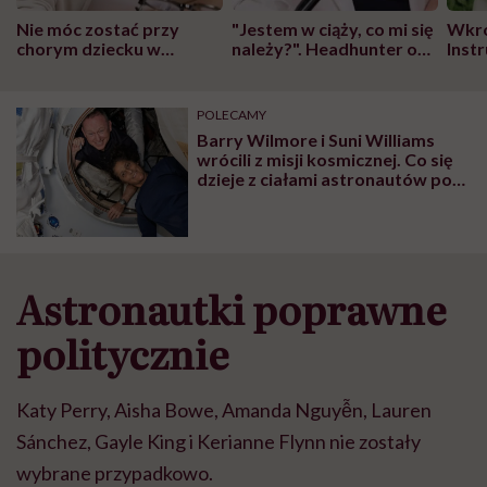
Nie móc zostać przy
"Jestem w ciąży, co mi się
Wkró
chorym dziecku w
należy?". Headhunter o
Inst
szpitalu to tortura.
zmianie pokoleniowej u
atak
"Przeszkadzać w tym
kobiet w ciąży na rynku
wars
może chyba tylko
pracy
eksp
POLECAMY
głupota i brak
Barry Wilmore i Suni Williams
wyobraźni"
wrócili z misji kosmicznej. Co się
dzieje z ciałami astronautów po
powrocie na Ziemię?
Astronautki poprawne
politycznie
Katy Perry, Aisha Bowe, Amanda Nguyễn, Lauren
Sánchez, Gayle King i Kerianne Flynn nie zostały
wybrane przypadkowo.