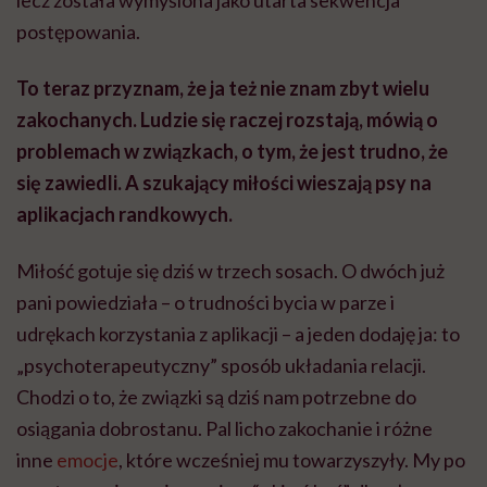
lecz została wymyślona jako utarta sekwencja
postępowania.
To teraz przyznam, że ja też nie znam zbyt wielu
zakochanych. Ludzie się raczej rozstają, mówią o
problemach w związkach, o tym, że jest trudno, że
się zawiedli. A szukający miłości wieszają psy na
aplikacjach randkowych.
Miłość gotuje się dziś w trzech sosach. O dwóch już
pani powiedziała – o trudności bycia w parze i
udrękach korzystania z aplikacji – a jeden dodaję ja: to
„psychoterapeutyczny” sposób układania relacji.
Chodzi o to, że związki są dziś nam potrzebne do
osiągania dobrostanu. Pal licho zakochanie i różne
inne
emocje
, które wcześniej mu towarzyszyły. My po