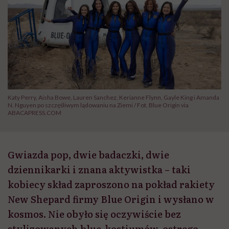
Katy Perry, Aisha Bowe, Lauren Sanchez, Kerianne Flynn, Gayle King i Amanda
N. Nguyen po szczęśliwym lądowaniu na Ziemi / Fot. Blue Origin via
ABACAPRESS.COM
Gwiazda pop, dwie badaczki, dwie
dziennikarki i znana aktywistka – taki
kobiecy skład zaproszono na pokład rakiety
New Shepard firmy Blue Origin i wysłano w
kosmos. Nie obyło się oczywiście bez
stylizowanych blue-kostiumów, ostrego