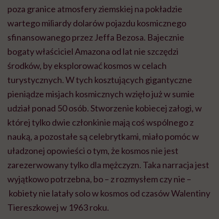
poza granice atmosfery ziemskiej na pokładzie
wartego miliardy dolarów pojazdu kosmicznego
sfinansowanego przez Jeffa Bezosa. Bajecznie
bogaty właściciel Amazona od lat nie szczędzi
środków, by eksplorować kosmos w celach
turystycznych. W tych kosztujących gigantyczne
pieniądze misjach kosmicznych wzięło już w sumie
udział ponad 50 osób. Stworzenie kobiecej załogi, w
której tylko dwie członkinie mają coś wspólnego z
nauką, a pozostałe są celebrytkami, miało pomóc w
uładzonej opowieści o tym, że kosmos nie jest
zarezerwowany tylko dla mężczyzn. Taka narracja jest
wyjątkowo potrzebna, bo – z rozmysłem czy nie –
kobiety nie latały solo w kosmos od czasów Walentiny
Tiereszkowej w 1963 roku.