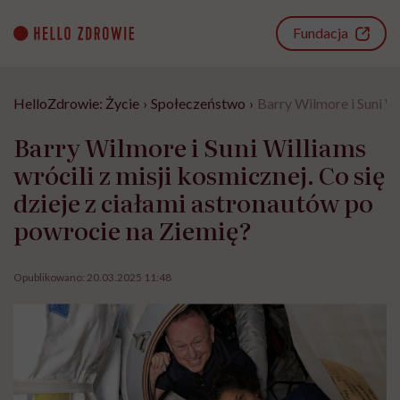
Go
to
Fundacja
content
HelloZdrowie: Życie
›
Społeczeństwo
›
Barry Wilmore i Suni Wi
Barry Wilmore i Suni Williams
wrócili z misji kosmicznej. Co się
dzieje z ciałami astronautów po
powrocie na Ziemię?
Opublikowano:
20.03.2025 11:48