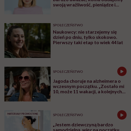
swoją wrażliwość, pieniądze i
zaufanie”
SPOŁECZEŃSTWO
Naukowcy: nie starzejemy się
dzień po dniu, tylko skokowo.
Pierwszy taki etap to wiek 44 lat
SPOŁECZEŃSTWO
Jagoda choruje na alzheimera o
wczesnym początku. „Zostało mi
10, może 11 wakacji, a kolejnych
nie będę już świadoma”
MATERIAŁY PROMOCYJNE
SPOŁECZEŃSTWO
„Jestem dziewczyną bardzo
samodzielną, więc na początku