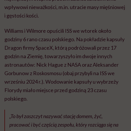
wpływowi nieważkości, m.in. utracie masy mięśniowej
i gęstości kości.
Williams i Wilmore opuścili ISS we wtorek około
godziny 6 rano czasu polskiego. Na pokładzie kapsuły
Dragon firmy SpaceX, którą podróżowali przez 17
godzin na Ziemię, towarzyszyło im dwoje innych
astronautów: Nick Hague z NASA oraz Aleksander
Gorbunow z Roskosmosu (obaj przybyli na ISS we
wrześniu 2024 r.). Wodowanie kapsuły u wybrzeży
Florydy miało miejsce przed godziną 23 czasu
polskiego.
„To był zaszczyt nazywać stację domem, żyć,
pracować i być częścią zespołu, który rozciąga się na