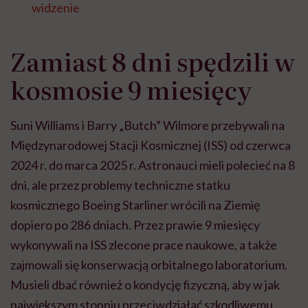
widzenie
Zamiast 8 dni spędzili w
kosmosie 9 miesięcy
Suni Williams i Barry „Butch” Wilmore przebywali na
Międzynarodowej Stacji Kosmicznej (ISS) od czerwca
2024 r. do marca 2025 r. Astronauci mieli polecieć na 8
dni, ale przez problemy techniczne statku
kosmicznego Boeing Starliner wrócili na Ziemię
dopiero po 286 dniach. Przez prawie 9 miesięcy
wykonywali na ISS zlecone prace naukowe, a także
zajmowali się konserwacją orbitalnego laboratorium.
Musieli dbać również o kondycję fizyczną, aby w jak
największym stopniu przeciwdziałać szkodliwemu