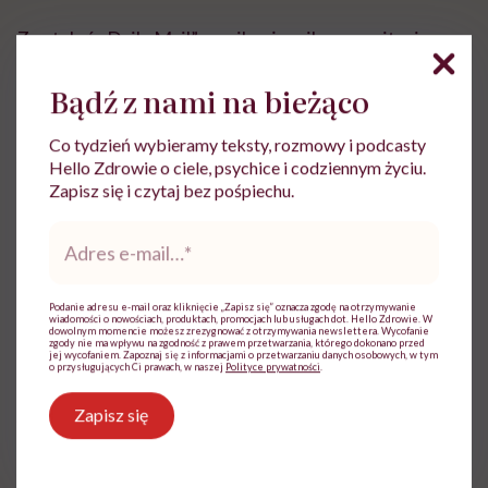
Z ustaleń „Daily Mail” wynika, że mikrograwitacja
może niekiedy spowodować wręcz „zmiany w
Bądź z nami na bieżąco
kształcie oka, w tym doprowadzić do obrzęku nerwu
wzrokowego, spłaszczenia tylnej części oka i rozwoju
Co tydzień wybieramy teksty, rozmowy i podcasty
fałdów w siatkówce”.
Hello Zdrowie o ciele, psychice i codziennym życiu.
Zapisz się i czytaj bez pośpiechu.
Degradacja mięśni i kości
Adres
e-
mail
*
Mikrograwitacja może powodować utratę gęstości
kości, a także zanikanie mięśni. „W ciągu jednego
Podanie adresu e-mail oraz kliknięcie „Zapisz się” oznacza zgodę na otrzymywanie
wiadomości o nowościach, produktach, promocjach lub usługach dot. Hello Zdrowie. W
miesiąca w kosmosie astronauta może stracić do 1,5
dowolnym momencie możesz zrezygnować z otrzymywania newslettera. Wycofanie
zgody nie ma wpływu na zgodność z prawem przetwarzania, którego dokonano przed
jej wycofaniem. Zapoznaj się z informacjami o przetwarzaniu danych osobowych, w tym
proc. masy kostnej – mniej więcej tyle, ile traci w ciągu
o przysługujących Ci prawach, w naszej
Polityce prywatności
.
roku kobieta po
menopauzie
, która nie jest leczona” –
Zapisz się
informuje CNN. Tak znaczna utrata może zwiększać
podatność na złamania i prowadzić do przedwczesnej