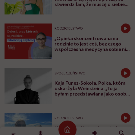
stwierdziłam, że muszę o siebie
zadbać”. Emilia Pobiedzińska o
słodko-gorzkim doświadczeniu
menopauzy
RODZICIELSTWO
„Opieka skoncentrowana na
rodzinie to jest coś, bez czego
współczesna medycyna sobie nie
poradzi”
SPOŁECZEŃSTWO
Kaja Funez-Sokoła, Polka, która
oskarżyła Weinsteina: „To ja
byłam przedstawiana jako osoba,
która musi się bronić”
RODZICIELSTWO
Kamila Kamińska o karmieniu
Strona główna
piersią swojej 5-letniej córki: „W