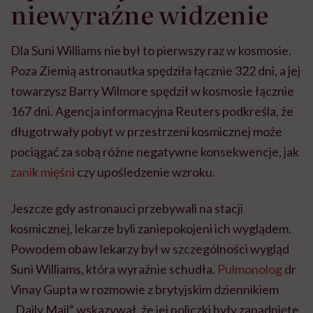
niewyraźne widzenie
Dla Suni Williams nie był to pierwszy raz w kosmosie.
Poza Ziemią astronautka spędziła łącznie 322 dni, a jej
towarzysz Barry Wilmore spędził w kosmosie łącznie
167 dni. Agencja informacyjna Reuters podkreśla, że
długotrwały pobyt w przestrzeni kosmicznej może
pociągać za sobą różne negatywne konsekwencje, jak
zanik mięśni
czy upośledzenie wzroku.
Jeszcze gdy astronauci przebywali na stacji
kosmicznej, lekarze byli zaniepokojeni ich wyglądem.
Powodem obaw lekarzy był w szczególności wygląd
Suni Williams, która wyraźnie schudła.
Pulmonolog
dr
Vinay Gupta w rozmowie z brytyjskim dziennikiem
„Daily Mail” wskazywał, że jej policzki były zapadnięte,