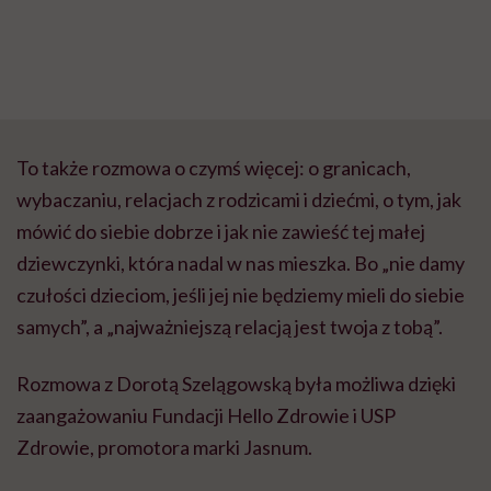
To także rozmowa o czymś więcej: o granicach,
wybaczaniu, relacjach z rodzicami i dziećmi, o tym, jak
mówić do siebie dobrze i jak nie zawieść tej małej
dziewczynki, która nadal w nas mieszka. Bo „nie damy
czułości dzieciom, jeśli jej nie będziemy mieli do siebie
samych”, a „najważniejszą relacją jest twoja z tobą”.
Rozmowa z Dorotą Szelągowską była możliwa dzięki
zaangażowaniu Fundacji Hello Zdrowie i USP
Zdrowie, promotora marki Jasnum.