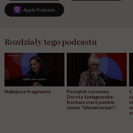
Apple Podcasts
Rozdziały tego podcastu
Najlepsze fragmenty.
Początek rozmowy.
C
Dorota Szelągowska:
c
Kocham stare polskie
m
słowo "klimakterium'".
o
z