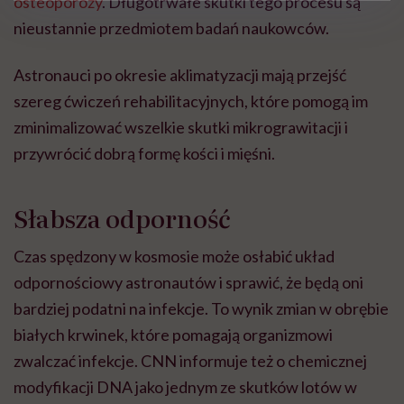
osteoporozy
. Długotrwałe skutki tego procesu są
nieustannie przedmiotem badań naukowców.
Astronauci po okresie aklimatyzacji mają przejść
szereg ćwiczeń rehabilitacyjnych, które pomogą im
zminimalizować wszelkie skutki mikrograwitacji i
przywrócić dobrą formę kości i mięśni.
Słabsza odporność
Czas spędzony w kosmosie może osłabić układ
odpornościowy astronautów i sprawić, że będą oni
bardziej podatni na infekcje. To wynik zmian w obrębie
białych krwinek, które pomagają organizmowi
zwalczać infekcje. CNN informuje też o chemicznej
modyfikacji DNA jako jednym ze skutków lotów w