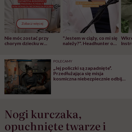
Zobacz więcej
Nie móc zostać przy
"Jestem w ciąży, co mi się
Wkró
chorym dziecku w
należy?". Headhunter o
Inst
szpitalu to tortura.
zmianie pokoleniowej u
atak
"Przeszkadzać w tym
kobiet w ciąży na rynku
wars
może chyba tylko
pracy
eksp
POLECAMY
głupota i brak
„Jej policzki są zapadnięte”.
wyobraźni"
Przedłużająca się misja
kosmiczna niebezpiecznie odbija
się na zdrowiu astronautki
Nogi kurczaka,
opuchnięte twarze i