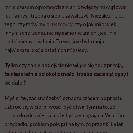
mnie czasem ogromnych zmian, dźwięczy mi w głowie
jedna myśl: trzeba o siebie zawalczyć. Niezależnie od
tego, czy mówimy o
łuszczycy
, czy o jakimkolwiek
innym schorzeniu, nic się samo nie zmieni, jeśli nie
podejmiemy działania. To właśnie była moja
największa lekcja ostatnich miesięcy.
Tylko czy takie podejście nie wiąże się też z presją,
że niezależnie od okoliczności trzeba zacisnąć zęby i
iść dalej?
Myślę, że „zacisnąć zęby” oznacza czasem po prostu
uzbroić się w cierpliwość i być otwartym na to, że
droga do zdrowienia może być wymagająca. W moim
przypadku problem polegał na tym, że przez kilka lat
odpuszczałam walkę o odpowiednie leczenie.