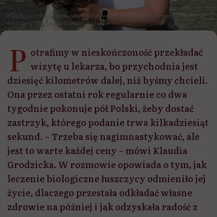
Klaudia Grodzicka opowiada o pozytywnych aspektach leczenia biologicznego
łuszczycy / Zdjęcie: archiwum prywatne
P
otrafimy w nieskończoność przekładać
wizytę u lekarza, bo przychodnia jest
dziesięć kilometrów dalej, niż byśmy chcieli.
Ona przez ostatni rok regularnie co dwa
tygodnie pokonuje pół Polski, żeby dostać
zastrzyk, którego podanie trwa kilkadziesiąt
sekund. – Trzeba się nagimnastykować, ale
jest to warte każdej ceny – mówi Klaudia
Grodzicka. W rozmowie opowiada o tym, jak
leczenie biologiczne łuszczycy odmieniło jej
życie, dlaczego przestała odkładać własne
zdrowie na później i jak odzyskała radość z