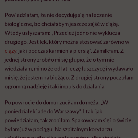
Powiedziałam, że nie decyduję się na leczenie
biologiczne, bo chciałabym jeszcze zajść w ciążę.
Wtedy usłyszałam: „Przecież jedno nie wyklucza
drugiego. Jest lek, który można stosować zarówno w
ciąży
, jak i podczas karmienia piersią”. Zamilkłam. Z
jednej strony zrobiło mi się głupio, że o tym nie
wiedziałam, mimo że od lat leczę łuszczycę i wydawało
mi się, że jestem na bieżąco. Z drugiej strony poczułam
ogromną nadzieję i taki impuls do działania.
Po powrocie do domu rzuciłam do męża: „W
poniedziałek jadę do Warszawy”. I tak, jak
powiedziałam, tak zrobiłam. Spakowałam się i o świcie
byłam już w pociągu. Na szpitalnym korytarzu