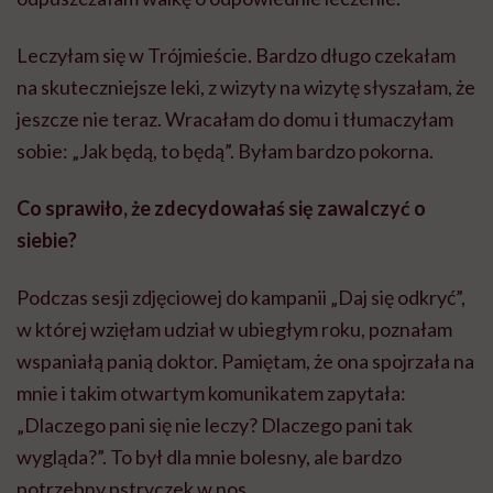
Leczyłam się w Trójmieście. Bardzo długo czekałam
na skuteczniejsze leki, z wizyty na wizytę słyszałam, że
jeszcze nie teraz. Wracałam do domu i tłumaczyłam
sobie: „Jak będą, to będą”. Byłam bardzo pokorna.
Co sprawiło, że zdecydowałaś się zawalczyć o
siebie?
Podczas sesji zdjęciowej do kampanii „Daj się odkryć”,
w której wzięłam udział w ubiegłym roku, poznałam
wspaniałą panią doktor. Pamiętam, że ona spojrzała na
mnie i takim otwartym komunikatem zapytała:
„Dlaczego pani się nie leczy? Dlaczego pani tak
wygląda?”. To był dla mnie bolesny, ale bardzo
potrzebny pstryczek w nos.