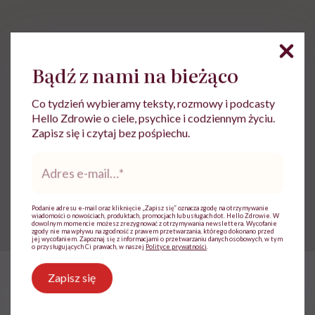
Bądź z nami na bieżąco
Ewelina Kaczmarczyk
Dziennikarka, której temat zdrowia zawsze
Co tydzień wybieramy teksty, rozmowy i podcasty
był bliski. Związana była m.in. z TVN,
Hello Zdrowie o ciele, psychice i codziennym życiu.
Polską Agencją Prasową i Wirtualną Polską
Zapisz się i czytaj bez pośpiechu.
Zobacz profil
Adres
e-
mail
*
Udostępnij
Podanie adresu e-mail oraz kliknięcie „Zapisz się” oznacza zgodę na otrzymywanie
wiadomości o nowościach, produktach, promocjach lub usługach dot. Hello Zdrowie. W
dowolnym momencie możesz zrezygnować z otrzymywania newslettera. Wycofanie
zgody nie ma wpływu na zgodność z prawem przetwarzania, którego dokonano przed
jej wycofaniem. Zapoznaj się z informacjami o przetwarzaniu danych osobowych, w tym
o przysługujących Ci prawach, w naszej
Polityce prywatności
.
Zapisz się
HelloZdrowie: Życie
›
Społeczeństwo
›
Klaudia Grodzicka: „12 