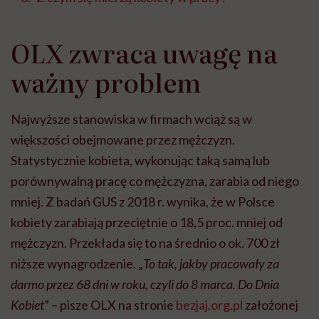
OLX zwraca uwagę na
ważny problem
Najwyższe stanowiska w firmach wciąż są w
większości obejmowane przez mężczyzn.
Statystycznie kobieta, wykonując taką samą lub
porównywalną pracę co mężczyzna, zarabia od niego
mniej. Z badań GUS z 2018 r. wynika, że w Polsce
kobiety zarabiają przeciętnie o 18,5 proc. mniej od
mężczyzn. Przekłada się to na średnio o ok. 700 zł
niższe wynagrodzenie. „
To tak, jakby pracowały za
darmo przez 68 dni w roku, czyli do 8 marca. Do Dnia
Kobiet
” – pisze OLX na stronie
bezjaj.org.pl
założonej