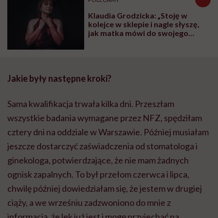
Klaudia Grodzicka: „Stoję w
kolejce w sklepie i nagle słyszę,
jak matka mówi do swojego
dziecka: 'Odsuń się od pani, bo
jeszcze cię zarazi tym syfem'”
Jakie były następne kroki?
Sama kwalifikacja trwała kilka dni. Przeszłam
wszystkie badania wymagane przez NFZ, spędziłam
cztery dni na oddziale w Warszawie. Później musiałam
jeszcze dostarczyć zaświadczenia od stomatologa i
ginekologa, potwierdzające, że nie mam żadnych
ognisk zapalnych. To był przełom czerwca i lipca,
chwilę później dowiedziałam się, że jestem w drugiej
ciąży, a we wrześniu zadzwoniono do mnie z
informacją, że lek już jest i mogę przyjechać na