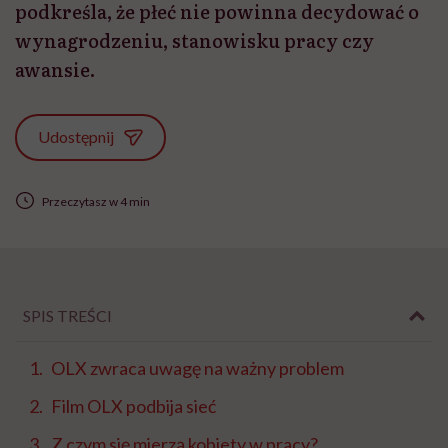
podkreśla, że płeć nie powinna decydować o
wynagrodzeniu, stanowisku pracy czy
awansie.
Udostępnij
Przeczytasz w 4 min
SPIS TREŚCI
OLX zwraca uwagę na ważny problem
Film OLX podbija sieć
Z czym się mierzą kobiety w pracy?