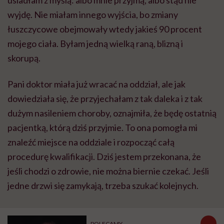
usiadłam z myślą: albo mnie przyjmą, albo stąd nie
wyjdę. Nie miałam innego wyjścia, bo zmiany
łuszczycowe obejmowały wtedy jakieś 90 procent
mojego ciała. Byłam jedną wielką raną, blizną i
skorupą.
Pani doktor miała już wracać na oddział, ale jak
dowiedziała się, że przyjechałam z tak daleka i z tak
dużym nasileniem choroby, oznajmiła, że będę ostatnią
pacjentką, którą dziś przyjmie. To ona pomogła mi
znaleźć miejsce na oddziale i rozpocząć całą
procedurę kwalifikacji. Dziś jestem przekonana, że
jeśli chodzi o zdrowie, nie można biernie czekać. Jeśli
jedne drzwi się zamykają, trzeba szukać kolejnych.
POLECAMY