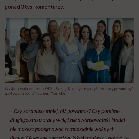
ponad 3 tys. komentarzy.
Wystartowała kampania OLX. „Bez jaj. Kobiety i mężczyźni w pracy powinni być
traktowani równo” / screen, YouTube
– Czy zarabiasz mniej, niż powinnaś? Czy pomimo
długiego stażu pracy wciąż nie awansowałaś? Nadal
nie możesz podejmować samodzielnie ważnych
decyzji? A jedyne narzędzia, jakich możesz używać, to