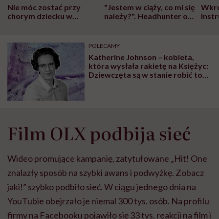
Nie móc zostać przy
"Jestem w ciąży, co mi się
Wkró
chorym dziecku w
należy?". Headhunter o
Inst
szpitalu to tortura.
zmianie pokoleniowej u
atak
"Przeszkadzać w tym
kobiet w ciąży na rynku
wars
może chyba tylko
pracy
eksp
POLECAMY
głupota i brak
Katherine Johnson – kobieta,
wyobraźni"
która wysłała rakietę na Księżyc:
Dziewczęta są w stanie robić to
samo co chłopcy. Czasem mają
więcej wyobraźni
Film OLX podbija sieć
Wideo promujące kampanię, zatytułowane „Hit! One
znalazły sposób na szybki awans i podwyżkę. Zobacz
jaki!” szybko podbiło sieć. W ciągu jednego dnia na
YouTubie obejrzało je niemal 300 tys. osób. Na profilu
firmy na Facebooku pojawiło się 33 tys. reakcji na film i