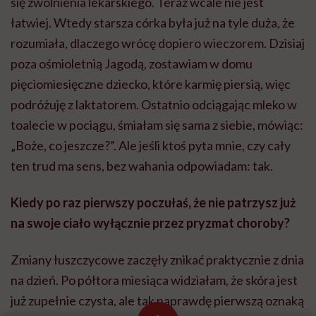
się zwolnienia lekarskiego. Teraz wcale nie jest
łatwiej. Wtedy starsza córka była już na tyle duża, że
rozumiała, dlaczego wrócę dopiero wieczorem. Dzisiaj
poza ośmioletnią Jagodą, zostawiam w domu
pięciomiesięczne dziecko, które karmię piersią, więc
podróżuję z laktatorem. Ostatnio odciągając mleko w
toalecie w pociągu, śmiałam się sama z siebie, mówiąc:
„Boże, co jeszcze?”. Ale jeśli ktoś pyta mnie, czy cały
ten trud ma sens, bez wahania odpowiadam: tak.
Kiedy po raz pierwszy poczułaś, że nie patrzysz już
na swoje ciało wyłącznie przez pryzmat choroby?
Zmiany łuszczycowe zaczęły znikać praktycznie z dnia
na dzień. Po półtora miesiąca widziałam, że skóra jest
już zupełnie czysta, ale tak naprawdę pierwszą oznaką