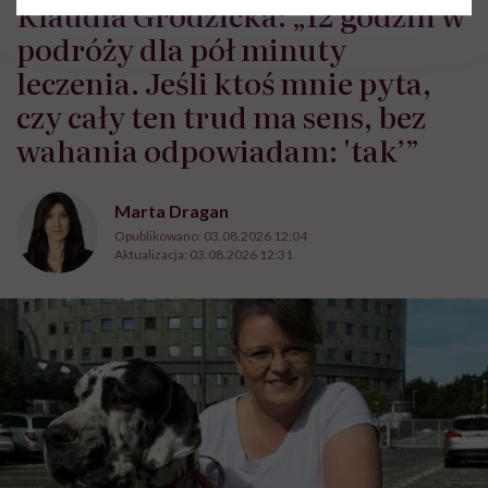
Klaudia Grodzicka: „12 godzin w
podróży dla pół minuty
leczenia. Jeśli ktoś mnie pyta,
czy cały ten trud ma sens, bez
wahania odpowiadam: 'tak’”
Marta Dragan
Opublikowano:
03.08.2026 12:04
Aktualizacja:
03.08.2026 12:31