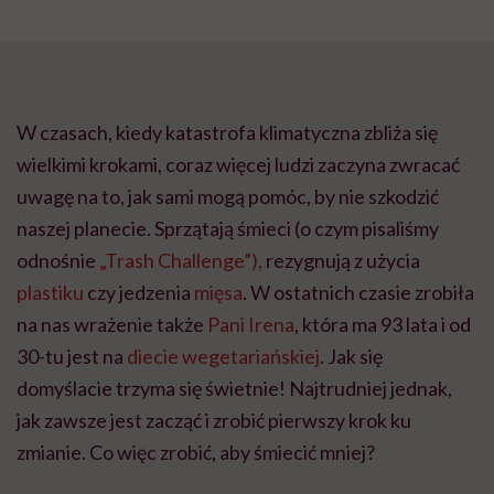
W czasach, kiedy katastrofa klimatyczna zbliża się
wielkimi krokami, coraz więcej ludzi zaczyna zwracać
uwagę na to, jak sami mogą pomóc, by nie szkodzić
naszej planecie. Sprzątają śmieci (o czym pisaliśmy
odnośnie
„Trash Challenge”),
rezygnują z użycia
plastiku
czy jedzenia
mięsa
. W ostatnich czasie zrobiła
na nas wrażenie także
Pani Irena
, która ma 93 lata i od
30-tu jest na
diecie wegetariańskiej
. Jak się
domyślacie trzyma się świetnie! Najtrudniej jednak,
jak zawsze jest zacząć i zrobić pierwszy krok ku
zmianie. Co więc zrobić, aby śmiecić mniej?