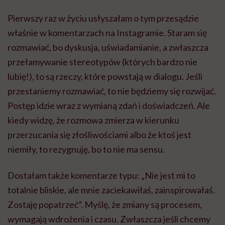
Pierwszy raz w życiu usłyszałam o tym przesądzie
właśnie w komentarzach na Instagramie. Staram się
rozmawiać, bo dyskusja, uświadamianie, a zwłaszcza
przełamywanie stereotypów (których bardzo nie
lubię!), to są rzeczy, które powstają w dialogu. Jeśli
przestaniemy rozmawiać, to nie będziemy się rozwijać.
Postęp idzie wraz z wymianą zdań i doświadczeń. Ale
kiedy widzę, że rozmowa zmierza w kierunku
przerzucania się złośliwościami albo że ktoś jest
niemiły, to rezygnuję, bo to nie ma sensu.
Dostałam także komentarze typu: „Nie jest mi to
totalnie bliskie, ale mnie zaciekawiłaś, zainspirowałaś.
Zostaję popatrzeć”. Myślę, że zmiany są procesem,
wymagają wdrożenia i czasu. Zwłaszcza jeśli chcemy