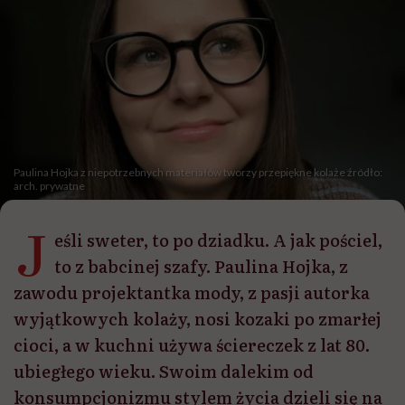
Paulina Hojka z niepotrzebnych materiałów tworzy przepiękne kolaże źródło:
arch. prywatne
J
eśli sweter, to po dziadku. A jak pościel,
to z babcinej szafy. Paulina Hojka, z
zawodu projektantka mody, z pasji autorka
wyjątkowych kolaży, nosi kozaki po zmarłej
cioci, a w kuchni używa ściereczek z lat 80.
ubiegłego wieku. Swoim dalekim od
konsumpcjonizmu stylem życia dzieli się na