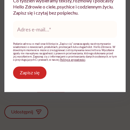
Co tydzień wybieramy teksty, rozmowy i podcasty
Wszystko zależy od ciebie, co wybierzesz.
Hello Zdrowie o ciele, psychice i codziennym życiu.
Najważniejsze, żeby zacząć działać!
Zapisz się i czytaj bez pośpiechu.
Adres
e-
mail
*
Podanie adresu e-mail oraz kliknięcie „Zapisz się” oznacza zgodę na otrzymywanie
wiadomości o nowościach, produktach, promocjach lub usługach dot. Hello Zdrowie. W
dowolnym momencie możesz zrezygnować z otrzymywania newslettera. Wycofanie
Ewa Wojciechowska
zgody nie ma wpływu na zgodność z prawem przetwarzania, którego dokonano przed
jej wycofaniem. Zapoznaj się z informacjami o przetwarzaniu danych osobowych, w tym
o przysługujących Ci prawach, w naszej
Polityce prywatności
.
Dziennikarka, filolożka, politolożka,
reportażystka. Pisze, od kiedy pamięta, a w
Zapisz się
międzyczasie lubi słuchać i obserwować
innych
Zobacz profil
Udostępnij