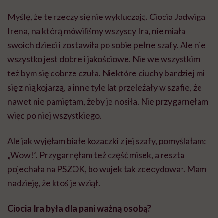
Myślę, że te rzeczy się nie wykluczają. Ciocia Jadwiga
Irena, na którą mówiliśmy wszyscy Ira, nie miała
swoich dzieci i zostawiła po sobie pełne szafy. Ale nie
wszystko jest dobre i jakościowe. Nie we wszystkim
też bym się dobrze czuła. Niektóre ciuchy bardziej mi
się z nią kojarzą, a inne tyle lat przeleżały w szafie, że
nawet nie pamiętam, żeby je nosiła. Nie przygarnęłam
więc po niej wszystkiego.
Ale jak wyjęłam białe kozaczki z jej szafy, pomyślałam:
„Wow!”. Przygarnęłam też część misek, a reszta
pojechała na PSZOK, bo wujek tak zdecydował. Mam
nadzieję, że ktoś je wziął.
Ciocia Ira była dla pani ważną osobą?