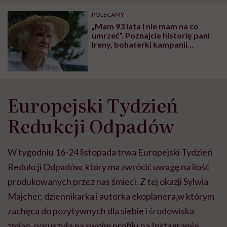
POLECAMY
„Mam 93 lata i nie mam na co
umrzeć”. Poznajcie historię pani
Ireny, bohaterki kampanii
RoślinnieJemy
Europejski Tydzień
Redukcji Odpadów
W tygodniu 16-24 listopada trwa Europejski Tydzień
Redukcji Odpadów, który ma zwrócić uwagę na ilość
produkowanych przez nas śmieci. Z tej okazji Sylwia
Majcher, dziennikarka i autorka ekoplanera,w którym
zachęca do pozytywnych dla siebie i środowiska
zmian, poruszyła na swoim profilu na Instagramie