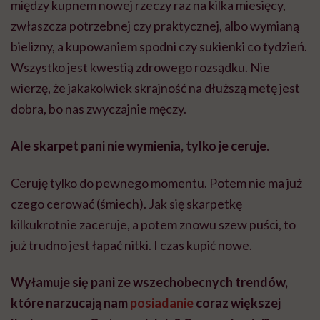
między kupnem nowej rzeczy raz na kilka miesięcy,
zwłaszcza potrzebnej czy praktycznej, albo wymianą
bielizny, a kupowaniem spodni czy sukienki co tydzień.
Wszystko jest kwestią zdrowego rozsądku. Nie
wierzę, że jakakolwiek skrajność na dłuższą metę jest
dobra, bo nas zwyczajnie męczy.
Ale skarpet pani nie wymienia, tylko je ceruje.
Ceruję tylko do pewnego momentu. Potem nie ma już
czego cerować (śmiech). Jak się skarpetkę
kilkukrotnie zaceruje, a potem znowu szew puści, to
już trudno jest łapać nitki. I czas kupić nowe.
Wyłamuje się pani ze wszechobecnych trendów,
które narzucają nam
posiadanie
coraz większej