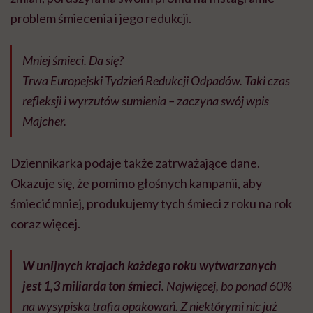
problem śmiecenia i jego redukcji.
Mniej śmieci. Da się?
Trwa Europejski Tydzień Redukcji Odpadów. Taki czas
refleksji i wyrzutów sumienia – zaczyna swój wpis
Majcher.
Dziennikarka podaje także zatrważające dane.
Okazuje się, że pomimo głośnych kampanii, aby
śmiecić mniej, produkujemy tych śmieci z roku na rok
coraz więcej.
W unijnych krajach każdego roku wytwarzanych
jest 1,3 miliarda ton śmieci.
Najwięcej, bo ponad 60%
na wysypiska trafia opakowań. Z niektórymi nic już