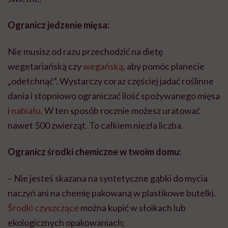
Ogranicz jedzenie mięsa:
Nie musisz od razu przechodzić na dietę
wegetariańską czy
wegańską
, aby pomóc planecie
„odetchnąć”. Wystarczy coraz częściej jadać roślinne
dania i stopniowo ograniczać ilość spożywanego mięsa
i
nabiału
. W ten sposób rocznie możesz uratować
nawet 500 zwierząt. To całkiem niezła liczba.
Ogranicz środki chemiczne w twoim domu:
– Nie jesteś skazana na syntetyczne gąbki do mycia
naczyń ani na chemię pakowaną w plastikowe butelki.
Środki czyszczące
można kupić w słoikach lub
ekologicznych opakowaniach;