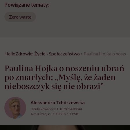
Powiązane tematy:
Zero waste
HelloZdrowie: Życie
›
Społeczeństwo
›
Paulina Hojka o noszeni
Paulina Hojka o noszeniu ubrań
po zmarłych: „Myślę, że żaden
nieboszczyk się nie obrazi”
Aleksandra Tchórzewska
Opublikowano:
31.10.2024 09:44
Aktualizacja:
31.10.2025 11:58