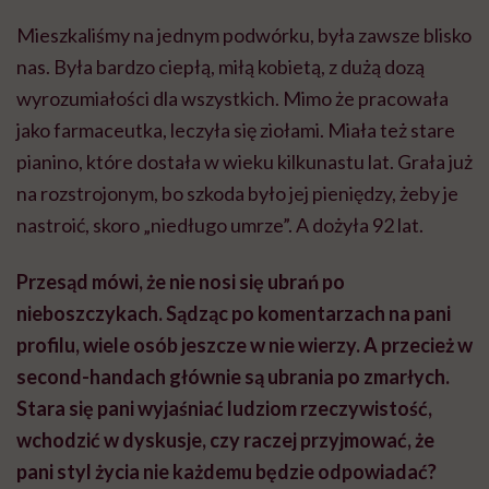
Mieszkaliśmy na jednym podwórku, była zawsze blisko
nas. Była bardzo ciepłą, miłą kobietą, z dużą dozą
wyrozumiałości dla wszystkich. Mimo że pracowała
jako farmaceutka, leczyła się ziołami. Miała też stare
pianino, które dostała w wieku kilkunastu lat. Grała już
na rozstrojonym, bo szkoda było jej pieniędzy, żeby je
nastroić, skoro „niedługo umrze”. A dożyła 92 lat.
Przesąd mówi, że nie nosi się ubrań po
nieboszczykach. Sądząc po komentarzach na pani
profilu, wiele osób jeszcze w nie wierzy. A przecież w
second-handach głównie są ubrania po zmarłych.
Stara się pani wyjaśniać ludziom rzeczywistość,
wchodzić w dyskusje, czy raczej przyjmować, że
pani styl życia nie każdemu będzie odpowiadać?