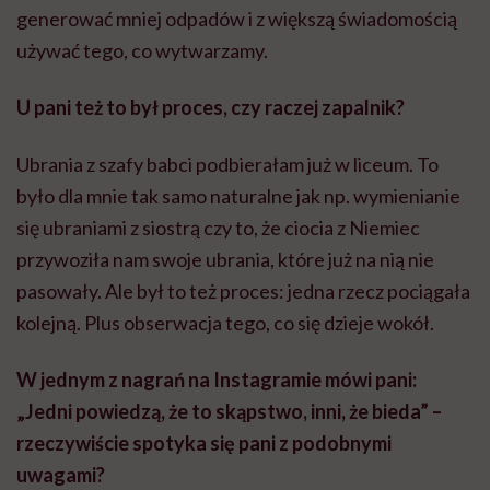
generować mniej odpadów i z większą świadomością
używać tego, co wytwarzamy.
U pani też to był proces, czy raczej zapalnik?
Ubrania z szafy babci podbierałam już w liceum. To
było dla mnie tak samo naturalne jak np. wymienianie
się ubraniami z siostrą czy to, że ciocia z Niemiec
przywoziła nam swoje ubrania, które już na nią nie
pasowały. Ale był to też proces: jedna rzecz pociągała
kolejną. Plus obserwacja tego, co się dzieje wokół.
W jednym z nagrań na Instagramie mówi pani:
„Jedni powiedzą, że to skąpstwo, inni, że bieda” –
rzeczywiście spotyka się pani z podobnymi
uwagami?