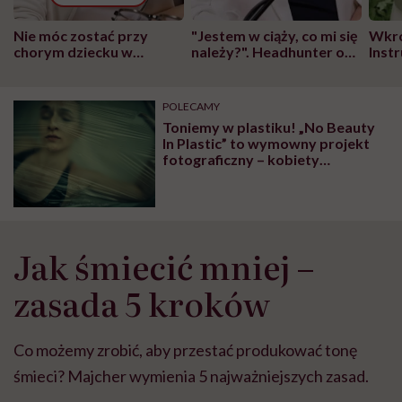
Nie móc zostać przy
"Jestem w ciąży, co mi się
Wkró
chorym dziecku w
należy?". Headhunter o
Inst
szpitalu to tortura.
zmianie pokoleniowej u
atak
"Przeszkadzać w tym
kobiet w ciąży na rynku
wars
może chyba tylko
pracy
eksp
POLECAMY
głupota i brak
Toniemy w plastiku! „No Beauty
wyobraźni"
In Plastic” to wymowny projekt
fotograficzny – kobiety
uwięzione w folii
Jak śmiecić mniej –
zasada 5 kroków
Co możemy zrobić, aby przestać produkować tonę
śmieci? Majcher wymienia 5 najważniejszych zasad.