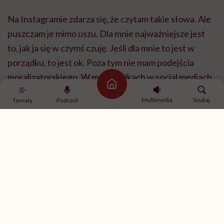
Na Instagramie zdarza się, że czytam takie słowa. Ale
puszczam je mimo uszu. Dla mnie najważniejsze jest
to, jak ja się w czymś czuję. Jeśli dla mnie to jest w
porządku, to jest ok. Poza tym nie mam podejścia
moralizatorskiego. W moich rolkach w social mediach
Strona główna
nie ma rad typu: “nie wyrzucaj, oszczędzaj, noś”.
Multimedia
Szukaj
Tematy
Podcast
Mówię w nich o sobie, o tym, jak ja żyję.
Dawniej, kiedy byłam projektantką marki, która robiła
bardzo eleganckie ubrania, musiałam w pracy
wyglądać bardzo porządnie. Mieszkałam wtedy ze
współlokatorkami. Obserwowały, w czym chodzę
codziennie do pracy. Pewnego dnia ubrałam się na
wyjście ze znajomymi. Skomentowały: “Naprawdę tak
wychodzisz? Na co dzień chodzisz elegancko, a TAK