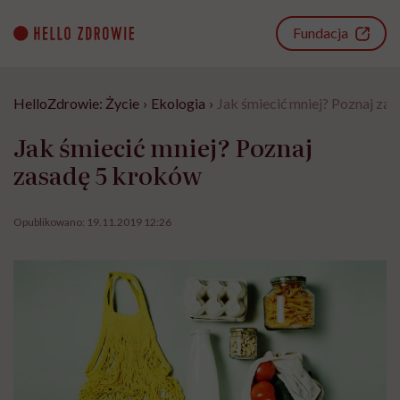
Go
to
Fundacja
content
HelloZdrowie: Życie
›
Ekologia
›
Jak śmiecić mniej? Poznaj za
Jak śmiecić mniej? Poznaj
zasadę 5 kroków
Opublikowano:
19.11.2019 12:26