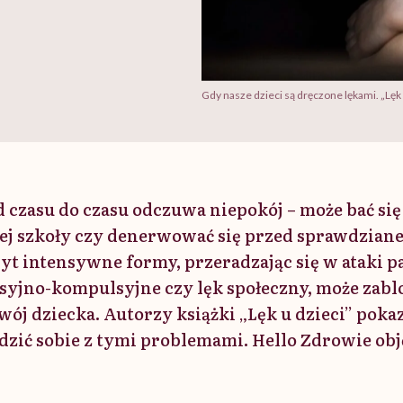
Gdy nasze dzieci są dręczone lękami. „Lę
d czasu do czasu odczuwa niepokój – może bać się
ej szkoły czy denerwować się przed sprawdzian
yt intensywne formy, przeradzając się w ataki p
syjno-kompulsyjne czy lęk społeczny, może zab
ój dziecka. Autorzy książki „Lęk u dzieci” poka
zić sobie z tymi problemami. Hello Zdrowie obj