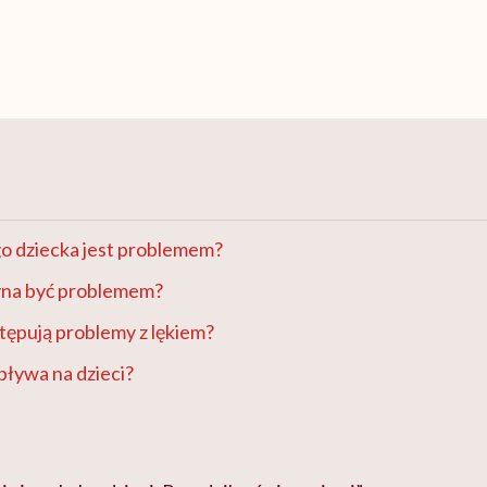
o dziecka jest problemem?
zyna być problemem?
tępują problemy z lękiem?
pływa na dzieci?