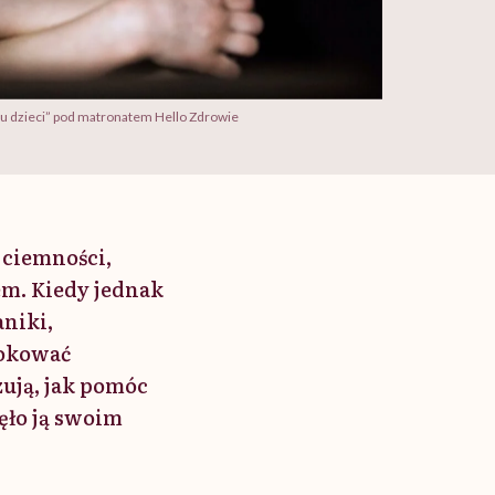
k u dzieci” pod matronatem Hello Zdrowie
 ciemności,
em. Kiedy jednak
aniki,
lokować
zują, jak pomóc
ęło ją swoim