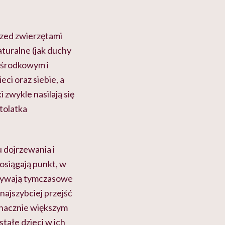
rzed zwierzętami
aturalne (jak duchy
W środkowym i
ci oraz siebie, a
 zwykle nasilają się
tolatka
.
 dojrzewania i
osiągają punkt, w
 bywają tymczasowe
najszybciej przejść
 znacznie większym
stałe dzieci w ich