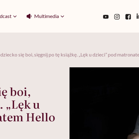
Multimedia
dcast
dziecko się boi, sięgnij po tę książkę. „Lęk u dzieci” pod matron
ę boi,
. „Lęk u
atem Hello