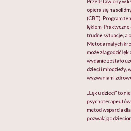
Przedstawiony w ksi
opiera się na soli
(CBT). Program ten
lękiem. Praktyczne 
trudne sytuacje, a 
Metoda małych krok
może złagodzić lęk
wydanie zostało uz
dzieci i młodzieży,
wyzwaniami zdrow
„Lęk u dzieci” to n
psychoterapeutów, 
metod wsparcia dla 
pozwalając dzieciom 