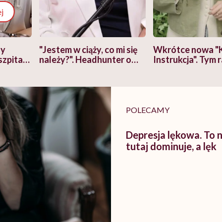
j
zy
"Jestem w ciąży, co mi się
Wkrótce nowa "
szpitalu
należy?". Headhunter o
Instrukcja". Tym 
szkadzać
zmianie pokoleniowej u
atakach paniki. Z
tylko
kobiet w ciąży na rynku
warsztat pacjen
braźni"
pracy
ekspercki
POLECAMY
Depresja lękowa. To 
tutaj dominuje, a lęk