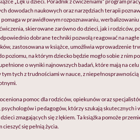
ążce „Lęk u dzieci. Poradnik z ćwiczeniami” program prac
dnych dowodach naukowych oraz narzędziach terapii pozna
 pomaga w prawidłowym rozpoznawaniu, werbalizowaniu i 
ćwiczenia, skierowane zarówno do dzieci, jak i rodziców,
odpowiednio dobrane techniki pozwolą reagować na nagłe a
ów, zastosowana w książce, umożliwia wprowadzenie trwa
 do poziomu, na którym dziecko będzie mogło sobie z nim p
upełnione o wyniki najnowszych badań, które mają na celu 
 w tym tych z trudnościami w nauce, z niepełnosprawnością
otnymi.
ieoceniona pomoc dla rodziców, opiekunów oraz specjalistó
psychologów i pedagogów, którzy szukają skutecznych i
dzieci zmagających się z lękiem. Ta książka pomoże przemien
cieszyć się pełnią życia.