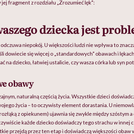
 jej fragment z rozdziału „Zrozumieć lęk”:
waszego dziecka jest pro
odczuwa niepokój. U większości ludzi nie wpływa to znacz
śli dowiecie się więcej o „standardowych” obawach i lękach 
 na dziecko, łatwiej ustalicie, czy wasza córka lub syn p
we obawy
ajnym, naturalną częścią życia. Wszystkie dzieci doświadcza
ojego życia – to oczywisty element dorastania. U niemowl
(rozłąką z opiekunem) ujawnia się zwykle między szóstym 
zywiście każde dziecko doświadczy tego strachu w innej ch
tkie przejdą przez ten etap i doświadczą większości obaw 