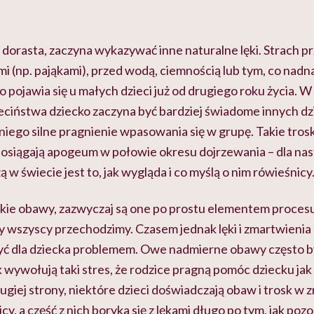
 dorasta, zaczyna wykazywać inne naturalne lęki. Strach p
ami (np. pająkami), przed wodą, ciemnością lub tym, co nadn
o pojawia się u małych dzieci już od drugiego roku życia. 
ciństwa dziecko zaczyna być bardziej świadome innych dzie
niego silne pragnienie wpasowania się w grupę. Takie troski
i osiągają apogeum w połowie okresu dojrzewania – dla nas
 w świecie jest to, jak wygląda i co myślą o nim rówieśnicy
takie obawy, zazwyczaj są one po prostu elementem procesu
y wszyscy przechodzimy. Czasem jednak lęki i zmartwienia 
być dla dziecka problemem. Owe nadmierne obawy często
ak wywołują taki stres, że rodzice pragną pomóc dziecku jak 
rugiej strony, niektóre dzieci doświadczają obaw i trosk w
cy, a część z nich boryka się z lękami długo po tym, jak pozo