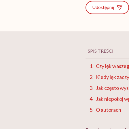
Udostępnij
SPIS TREŚCI
Czy lęk waszeg
Kiedy lęk zac
Jak często wys
Jak niepokój w
O autorach