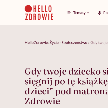
Go
to
content
Tematy
Po
HelloZdrowie: Życie
›
Społeczeństwo
›
Gdy twoje 
Gdy twoje dziecko si
sięgnij po tę książkę
dzieci” pod matron
Zdrowie