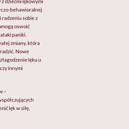
y z dziećmi lękowymi
wczo-behawioralnej
radzeniu sobie z
 pomogą oswoić
taki paniki.
łej zmiany, która
oradzić. Nowe
złagodzenie lęku u
 czy innymi
w –
 współczujących
ić lęk w siłę,