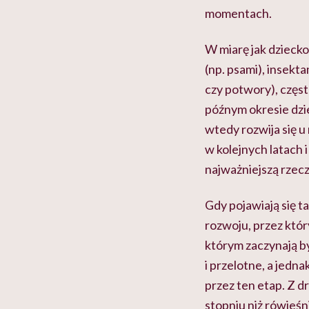
momentach.
W miarę jak dziecko
(np. psami), insekt
czy potwory), częst
późnym okresie dzie
wtedy rozwija się u 
w kolejnych latach 
najważniejszą rzeczą
Gdy pojawiają się 
rozwoju, przez któr
którym zaczynają 
i przelotne, a jedn
przez ten etap. Z d
stopniu niż rówieśni