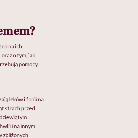
blemem?
ąco na ich
oraz o tym, jak
otrzebują pomocy.
ją lęków i fobii na
ąt strach przed
a dziewiątym
wili i na innym
w zbliżonych