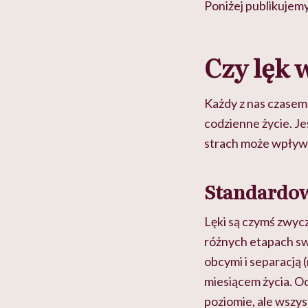
Poniżej publikujemy
Czy lęk 
Każdy z nas czasem 
codzienne życie. Je
strach może wpływać
Standardo
Lęki są czymś zwycz
różnych etapach sw
obcymi i separacją 
miesiącem życia. Oc
poziomie, ale wszys