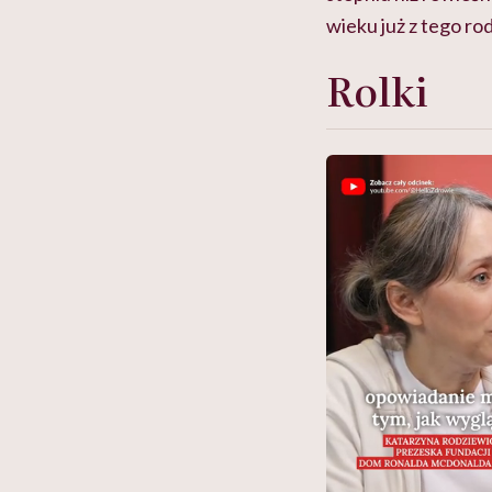
wieku już z tego ro
Rolki