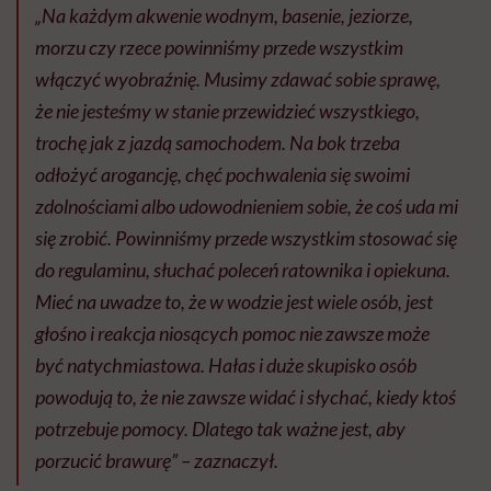
„Na każdym akwenie wodnym, basenie, jeziorze,
morzu czy rzece powinniśmy przede wszystkim
włączyć wyobraźnię. Musimy zdawać sobie sprawę,
że nie jesteśmy w stanie przewidzieć wszystkiego,
trochę jak z jazdą samochodem. Na bok trzeba
odłożyć arogancję, chęć pochwalenia się swoimi
zdolnościami albo udowodnieniem sobie, że coś uda mi
się zrobić. Powinniśmy przede wszystkim stosować się
do regulaminu, słuchać poleceń ratownika i opiekuna.
Mieć na uwadze to, że w wodzie jest wiele osób, jest
głośno i reakcja niosących pomoc nie zawsze może
być natychmiastowa. Hałas i duże skupisko osób
powodują to, że nie zawsze widać i słychać, kiedy ktoś
potrzebuje pomocy. Dlatego tak ważne jest, aby
porzucić brawurę” – zaznaczył.