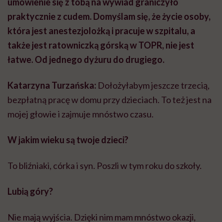
umówienie się z tobą na wywiad graniczyło
praktycznie z cudem. Domyślam się, że życie osoby,
która jest anestezjolożką i pracuje w szpitalu, a
także jest ratowniczką górską w TOPR, nie jest
łatwe. Od jednego dyżuru do drugiego.
Katarzyna Turzańska:
Dołożyłabym jeszcze trzecią,
bezpłatną pracę w domu przy dzieciach. To też jest na
mojej głowie i zajmuje mnóstwo czasu.
W jakim wieku są twoje dzieci?
To bliźniaki, córka i syn. Poszli w tym roku do szkoły.
Lubią góry?
Nie mają wyjścia. Dzięki nim mam mnóstwo okazji,