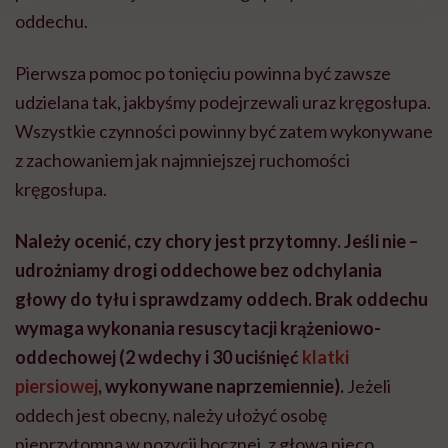
oddechu.
Pierwsza pomoc po tonięciu powinna być zawsze
udzielana tak, jakbyśmy podejrzewali uraz kręgosłupa.
Wszystkie czynności powinny być zatem wykonywane
z zachowaniem jak najmniejszej ruchomości
kręgosłupa.
Należy ocenić, czy chory jest przytomny. Jeśli nie –
udrożniamy drogi oddechowe bez odchylania
głowy do tyłu i sprawdzamy oddech. Brak oddechu
wymaga wykonania resuscytacji krążeniowo-
oddechowej (2 wdechy i 30 uciśnięć
klatki
piersiowej
, wykonywane naprzemiennie).
Jeżeli
oddech jest obecny, należy ułożyć osobę
nieprzytomną w pozycji bocznej, z głową nieco