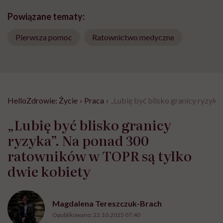
Powiązane tematy:
Pierwsza pomoc
Ratownictwo medyczne
HelloZdrowie: Życie
›
Praca
›
„Lubię być blisko granicy ryzyk
„Lubię być blisko granicy
ryzyka”. Na ponad 300
ratowników w TOPR są tylko
dwie kobiety
Magdalena Tereszczuk-Brach
Opublikowano:
22.10.2025 07:40