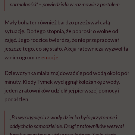
normalności” – powiedziała w rozmowie z portalem.
Mały bohater również bardzo przeżywał całą
sytuację. Do tego stopnia, że poprosił o wolne od
zajęć. Jego rodzice twierdzą, że nie przepracował
jeszcze tego, co się stało. Akcja ratownicza wyzwoliła
w nim ogromne
emocje
.
Dziewczynka miała znajdować się pod wodą około pół
minuty. Kiedy Tymek wyciągnął koleżankę z wody,
jeden z ratowników udzielił jej pierwszej pomocy i
podał tlen.
„Po wyciągnięciu z wody dziecko było przytomne i
oddychało samodzielnie. Drugi z ratowników wezwał
karetkę pogotowia, która przybyła po 7 minutach.