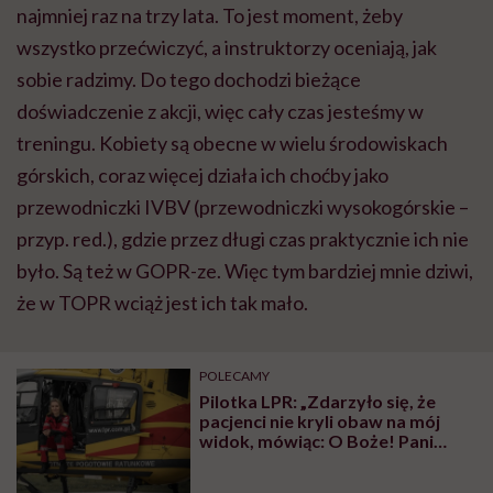
najmniej raz na trzy lata. To jest moment, żeby
wszystko przećwiczyć, a instruktorzy oceniają, jak
sobie radzimy. Do tego dochodzi bieżące
doświadczenie z akcji, więc cały czas jesteśmy w
treningu. Kobiety są obecne w wielu środowiskach
górskich, coraz więcej działa ich choćby jako
przewodniczki IVBV (przewodniczki wysokogórskie –
przyp. red.), gdzie przez długi czas praktycznie ich nie
było. Są też w GOPR-ze. Więc tym bardziej mnie dziwi,
że w TOPR wciąż jest ich tak mało.
POLECAMY
Pilotka LPR: „Zdarzyło się, że
pacjenci nie kryli obaw na mój
widok, mówiąc: O Boże! Pani
będzie mnie wiozła?!”