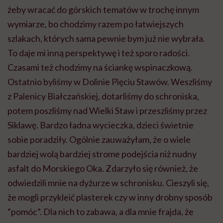
żeby wracać do górskich tematów w trochę innym
wymiarze, bo chodzimy razem po łatwiejszych
szlakach, których sama pewnie bym już nie wybrała.
To daje mi inną perspektywę i też sporo radości.
Czasami też chodzimy na ściankę wspinaczkową.
Ostatnio byliśmy w Dolinie Pięciu Stawów. Weszliśmy
z Palenicy Białczańskiej, dotarliśmy do schroniska,
potem poszliśmy nad Wielki Staw i przeszliśmy przez
Siklawę. Bardzo ładna wycieczka, dzieci świetnie
sobie poradziły. Ogólnie zauważyłam, że o wiele
bardziej wolą bardziej strome podejścia niż nudny
asfalt do Morskiego Oka. Zdarzyło się również, że
odwiedzili mnie na dyżurze w schronisku. Cieszyli się,
że mogli przykleić plasterek czy w inny drobny sposób
“pomóc”. Dla nich to zabawa, a dla mnie frajda, że