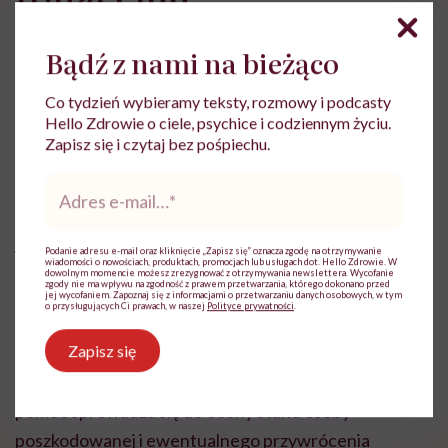
Gdy zauważymy osobę, która tonie powinniśmy
Bądź z nami na bieżąco
wezwać ratownika lub zadzwonić na telefon
Co tydzień wybieramy teksty, rozmowy i podcasty
alarmowy
.
Hello Zdrowie o ciele, psychice i codziennym życiu.
Zapisz się i czytaj bez pośpiechu.
Jeżeli nie mamy doświadczenia w ratowaniu tonących,
Adres
nie powinniśmy podejmować decyzji o podpłynięciu i
e-
holowaniu poszkodowanego. Osoba tonąca często
mail
*
jest spanikowana i może pociągnąć ratującego ze sobą
Podanie adresu e-mail oraz kliknięcie „Zapisz się” oznacza zgodę na otrzymywanie
wiadomości o nowościach, produktach, promocjach lub usługach dot. Hello Zdrowie. W
na dno.
Najlepiej jest rzucić koło ratunkowe,
dowolnym momencie możesz zrezygnować z otrzymywania newslettera. Wycofanie
zgody nie ma wpływu na zgodność z prawem przetwarzania, którego dokonano przed
jej wycofaniem. Zapoznaj się z informacjami o przetwarzaniu danych osobowych, w tym
materac czy ręcznik, którymi można podholować
o przysługujących Ci prawach, w naszej
Polityce prywatności
.
osobę poszkodowaną.
Zapisz się
Po wydobyciu na ląd ofiary podtopienia, pierwsza
pomoc sprowadza się do oceny stanu osoby
poszkodowanej i ewentualnego przywrócenia