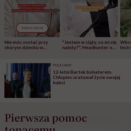
Zobacz więcej
Nie móc zostać przy
"Jestem w ciąży, co mi się
Wkró
chorym dziecku w
należy?". Headhunter o
Inst
szpitalu to tortura.
zmianie pokoleniowej u
atak
"Przeszkadzać w tym
kobiet w ciąży na rynku
wars
może chyba tylko
pracy
eksp
POLECAMY
głupota i brak
12-letni Bartek bohaterem.
wyobraźni"
Chłopiec uratował życie swojej
babci
Pierwsza pomoc
tonącemu