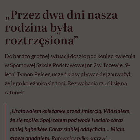
„Przez dwa dni nasza
rodzina była
roztrzęsiona”
Do bardzo groźnej sytuacji doszło pod koniec kwietnia
w Sportowej Szkole Podstawowej nr 2 w Tczewie. 9-
letni Tymon Pelcer, uczeń klasy pływackiej zauważył,
że jego koleżanka się topi. Bez wahania rzucił się na
ratunek.
„
Uratowałem koleżankę przed śmiercią. Widziałem,
że się topiła. Spojrzałem pod wodę i leciało coraz
mniej bąbelków. Coraz słabiej oddychała… Miała
głowę opadniętą.
Ratownicy tylko patrzyli…