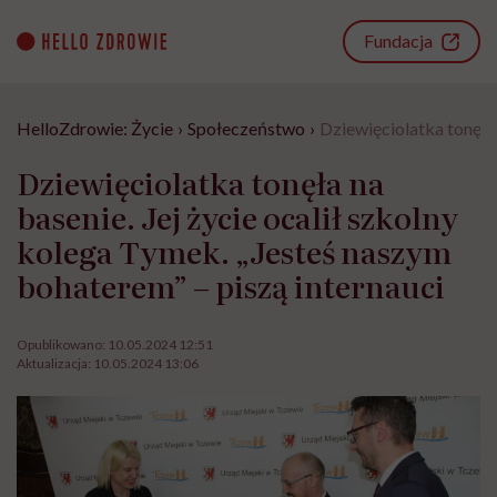
Go
to
Fundacja
content
HelloZdrowie: Życie
›
Społeczeństwo
›
Dziewięciolatka tonęła 
Dziewięciolatka tonęła na
basenie. Jej życie ocalił szkolny
kolega Tymek. „Jesteś naszym
bohaterem” – piszą internauci
Opublikowano:
10.05.2024 12:51
Aktualizacja:
10.05.2024 13:06