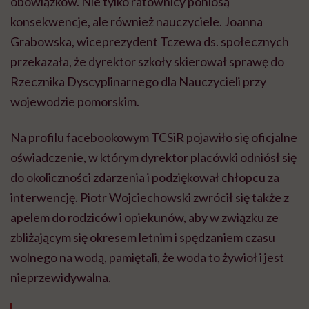
obowiązków. Nie tylko ratownicy poniosą
konsekwencje, ale również nauczyciele. Joanna
Grabowska, wiceprezydent Tczewa ds. społecznych
przekazała, że dyrektor szkoły skierował sprawę do
Rzecznika Dyscyplinarnego dla Nauczycieli przy
wojewodzie pomorskim.
Na profilu facebookowym TCSiR pojawiło się oficjalne
oświadczenie, w którym dyrektor placówki odniósł się
do okoliczności zdarzenia i podziękował chłopcu za
interwencję. Piotr Wojciechowski zwrócił się także z
apelem do rodziców i opiekunów, aby w związku ze
zbliżającym się okresem letnim i spędzaniem czasu
wolnego na wodą, pamiętali, że woda to żywioł i jest
nieprzewidywalna.