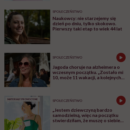
SPOŁECZEŃSTWO
Naukowcy: nie starzejemy się
dzień po dniu, tylko skokowo.
Pierwszy taki etap to wiek 44 lat
SPOŁECZEŃSTWO
Jagoda choruje na alzheimera o
wczesnym początku. „Zostało mi
10, może 11 wakacji, a kolejnych
nie będę już świadoma”
MATERIAŁY PROMOCYJNE
SPOŁECZEŃSTWO
„Jestem dziewczyną bardzo
samodzielną, więc na początku
stwierdziłam, że muszę o siebie
zadbać”. Emilia Pobiedzińska o