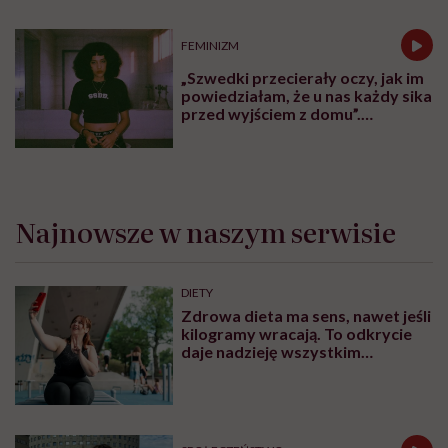
normalizować?”
FEMINIZM
„Szwedki przecierały oczy, jak im
powiedziałam, że u nas każdy sika
przed wyjściem z domu”.
Architektka o „smyczy
moczowej”
Najnowsze w naszym serwisie
DIETY
Zdrowa dieta ma sens, nawet jeśli
kilogramy wracają. To odkrycie
daje nadzieję wszystkim
walczącym z efektem jo-jo