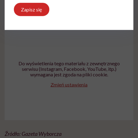
mu ulżyć” – mówi pani Aleksandra w rozmowie z
Zapisz się
„Gazetą Wyborczą”.
Do wyświetlenia tego materiału z zewnętrznego
serwisu (Instagram, Facebook, YouTube, itp.)
wymagana jest zgoda na pliki cookie.
Zmień ustawienia
Źródło: Gazeta Wyborcza