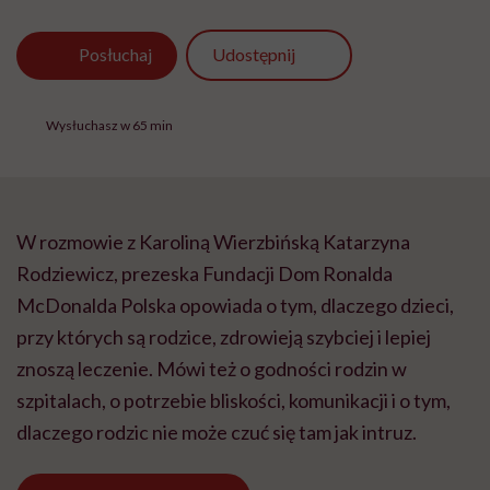
Udostępnij
Posłuchaj
Wysłuchasz w 65 min
W rozmowie z Karoliną Wierzbińską Katarzyna
Rodziewicz, prezeska Fundacji Dom Ronalda
McDonalda Polska opowiada o tym, dlaczego dzieci,
przy których są rodzice, zdrowieją szybciej i lepiej
znoszą leczenie. Mówi też o godności rodzin w
szpitalach, o potrzebie bliskości, komunikacji i o tym,
dlaczego rodzic nie może czuć się tam jak intruz.