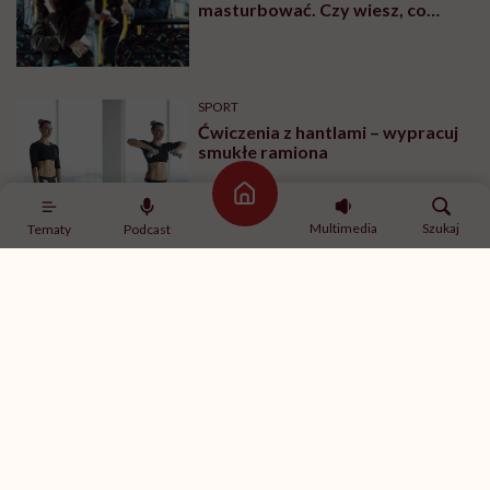
masturbować. Czy wiesz, co
robić?
SPORT
Ćwiczenia z hantlami – wypracuj
smukłe ramiona
Strona główna
Multimedia
Szukaj
Tematy
Podcast
MINDFULNESS
„Jestem w związku, ale mam
ochotę romansować z innymi”.
Rozmawiamy o tym z
psychologiem
SPORT
Ćwiczenia na brzuch na drążku –
ćwiczenia na boki brzucha