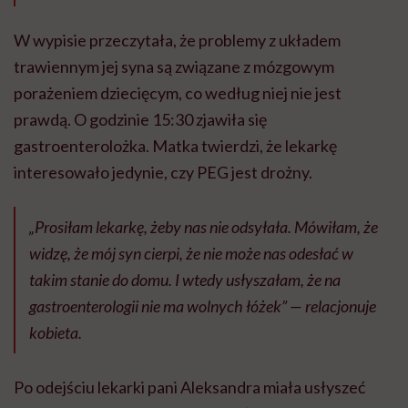
W wypisie przeczytała, że problemy z układem
trawiennym jej syna są związane z mózgowym
porażeniem dziecięcym, co według niej nie jest
prawdą. O godzinie 15:30 zjawiła się
gastroenterolożka. Matka twierdzi, że lekarkę
interesowało jedynie, czy PEG jest drożny.
„Prosiłam lekarkę, żeby nas nie odsyłała. Mówiłam, że
widzę, że mój syn cierpi, że nie może nas odesłać w
takim stanie do domu. I wtedy usłyszałam, że na
gastroenterologii nie ma wolnych łóżek” — relacjonuje
kobieta.
Po odejściu lekarki pani Aleksandra miała usłyszeć