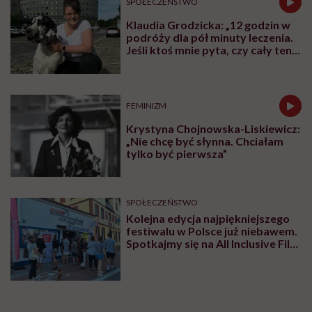
SPOŁECZEŃSTWO
Klaudia Grodzicka: „12 godzin w
podróży dla pół minuty leczenia.
Jeśli ktoś mnie pyta, czy cały ten
trud ma sens, bez wahania
odpowiadam: 'tak’”
FEMINIZM
Krystyna Chojnowska-Liskiewicz:
„Nie chcę być słynna. Chciałam
tylko być pierwsza”
SPOŁECZEŃSTWO
Kolejna edycja najpiękniejszego
festiwalu w Polsce już niebawem.
Spotkajmy się na All Inclusive Film
Festival w Jastarni!