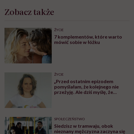
Zobacz także
ŻYCIE
7 komplementów, które warto
mówić sobie w łóżku
ŻYCIE
„Przed ostatnim epizodem
pomyślałam, że kolejnego nie
przeżyję. Ale dziś myślę, że
przeżyję, tylko wcześniej pójdę
po pomoc”. Alicja o wychodzeniu z
depresji
SPOŁECZEŃSTWO
Siedzisz w tramwaju, obok
nieznany mężczyzna zaczyna się