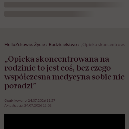
HelloZdrowie: Życie
›
Rodzicielstwo
›
„Opieka skoncentrowana 
„Opieka skoncentrowana na
rodzinie to jest coś, bez czego
współczesna medycyna sobie nie
poradzi”
Opublikowano:
24.07.2026 11:57
Aktualizacja:
24.07.2026 12:02