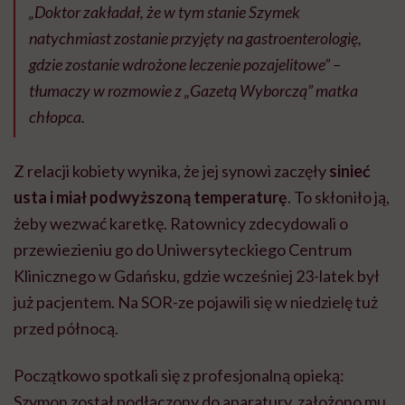
„Doktor zakładał, że w tym stanie Szymek
natychmiast zostanie przyjęty na gastroenterologię,
gdzie zostanie wdrożone leczenie pozajelitowe” –
tłumaczy w rozmowie z „Gazetą Wyborczą” matka
chłopca.
Z relacji kobiety wynika, że jej synowi zaczęły
sinieć
usta i miał podwyższoną temperaturę
. To skłoniło ją,
żeby wezwać karetkę. Ratownicy zdecydowali o
przewiezieniu go do Uniwersyteckiego Centrum
Klinicznego w Gdańsku, gdzie wcześniej 23-latek był
już pacjentem. Na SOR-ze pojawili się w niedzielę tuż
przed północą.
Początkowo spotkali się z profesjonalną opieką:
Szymon został podłączony do aparatury, założono mu