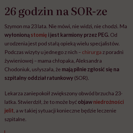
26 godzin na SOR-ze
Szymon ma 23 lata. Nie mówi, nie widzi, nie chodzi. Ma
wyłonioną
stomię
i jest karmiony przez PEG.
Od
urodzenia jest pod stałą opieką wielu specjalistów.
Podczas wizyty u jednego z nich –
chirurga
z poradni
żywieniowej – mama chłopaka, Aleksandra
Chodoniuk, usłyszała, że
mają pilnie zgłosić się na
szpitalny oddział ratunkowy
(SOR).
Lekarza zaniepokoił zwiększony obwód brzucha 23-
latka. Stwierdził, że to może być
objaw
niedrożności
jelit
, a w takiej sytuacji konieczne będzie leczenie
szpitalne.