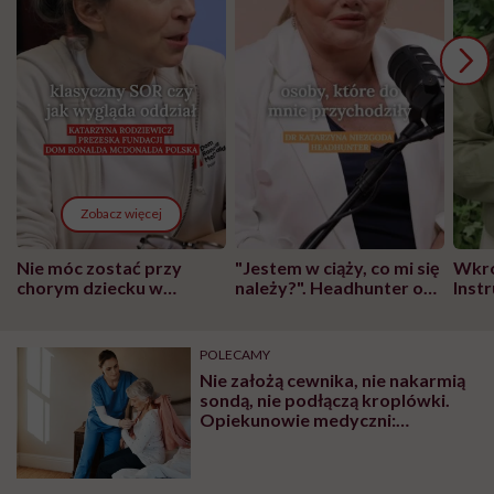
Zobacz więcej
Nie móc zostać przy
"Jestem w ciąży, co mi się
Wkró
chorym dziecku w
należy?". Headhunter o
Inst
szpitalu to tortura.
zmianie pokoleniowej u
atak
"Przeszkadzać w tym
kobiet w ciąży na rynku
wars
może chyba tylko
pracy
eksp
POLECAMY
głupota i brak
Nie założą cewnika, nie nakarmią
wyobraźni"
sondą, nie podłączą kroplówki.
Opiekunowie medyczni:
„Cofniemy się z naszym zawodem
o kilka kroków”