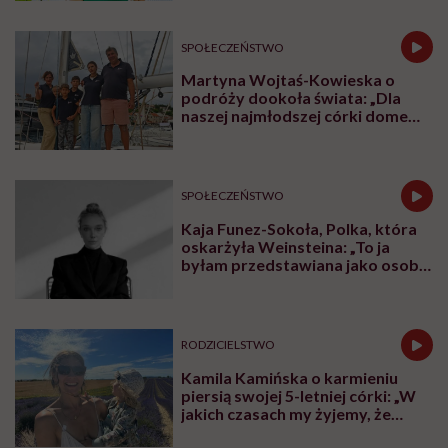
słodko-gorzkim doświadczeniu
menopauzy
SPOŁECZEŃSTWO
Martyna Wojtaś-Kowieska o
podróży dookoła świata: „Dla
naszej najmłodszej córki domem
jest jacht. Miała dwa latka, kiedy
wypływaliśmy w rejs”
SPOŁECZEŃSTWO
Kaja Funez-Sokoła, Polka, która
oskarżyła Weinsteina: „To ja
byłam przedstawiana jako osoba,
która musi się bronić”
RODZICIELSTWO
Kamila Kamińska o karmieniu
piersią swojej 5-letniej córki: „W
jakich czasach my żyjemy, że
naturalne sprawy musimy