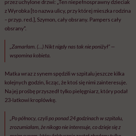
przez uchylone drzwi: „Ten niepełnosprawny dzieciak
z Wyrobka [to nazwa ulicy, przy której mieszka rodzina
– przyp. red.], Szymon, cały obsrany. Pampers cały
obsrany”.
„Zamarłam. (…) Nikt nigdy nas tak nie poniżył” —
wspomina kobieta.
Matka wraz z synem spędzili w szpitalu jeszcze kilka
kolejnych godzin, licząc, że ktoś się nimi zainteresuje.
Na jej prośbę przyszedł tylko pielęgniarz, który podał
23-latkowi kroplówkę.
„Po północy, czyli po ponad 24 godzinach w szpitalu,
zrozumiałam, że nikogo nie interesuje, co dzieje się z
moim synem, który faktycznie został zbadany tylko