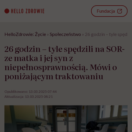
Go
to
Fundacja
content
HelloZdrowie: Życie
›
Społeczeństwo
›
26 godzin – tyle spędz
26 godzin – tyle spędzili na SOR-
ze matka i jej syn z
niepełnosprawnością. Mówi o
poniżającym traktowaniu
Opublikowano:
13.03.2025 07:44
Aktualizacja:
13.03.2025 08:21