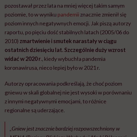
pozostawał przez lata na mniej więcej takim samym
poziomie, to w wyniku
pandemii
znacznie zmienił się
poziom innych negatywnych emocji. Jak piszą autorzy
raportu, po pięciu dość stabilnych latach (2005/06 do
2010)
zmartwienie i smutek narastały w ciągu
ostatnich dziesięciu lat. Szczególnie duży wzrost
widać w 2020 r
., kiedy wybuchła pandemia
koronawirusa, nieco lepiej było w 2021 r.
Autorzy opracowania podkreślają, że choć poziom
gniewu w skali globalnej nie jest wysoki w porównaniu
z innymi negatywnymi emocjami, to różnice
regionalne są uderzające.
„Gniew jest znacznie bardziej rozpowszechniony w