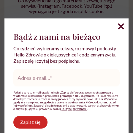
Do wyświetlenia tego materiału z zewnętrznego
serwisu (Instagram, Facebook, YouTube, itp.)
wymagana jest zgoda na pliki cookie.
Zmień ustawienia
Bądź z nami na bieżąco
Co tydzień wybieramy teksty, rozmowy i podcasty
Hello Zdrowie o ciele, psychice i codziennym życiu.
Zapisz się i czytaj bez pośpiechu.
Źródło: World Happiness Report
Adres
e-
mail
*
Podanie adresu e-mail oraz kliknięcie „Zapisz się” oznacza zgodę na otrzymywanie
wiadomości o nowościach, produktach, promocjach lub usługach dot. Hello Zdrowie. W
dowolnym momencie możesz zrezygnować z otrzymywania newslettera. Wycofanie
zgody nie ma wpływu na zgodność z prawem przetwarzania, którego dokonano przed
jej wycofaniem. Zapoznaj się z informacjami o przetwarzaniu danych osobowych, w tym
Ewelina Kaczmarczyk
o przysługujących Ci prawach, w naszej
Polityce prywatności
.
Dziennikarka, której temat zdrowia zawsze
Zapisz się
był bliski. Związana była m.in. z TVN,
Polską Agencją Prasową i Wirtualną Polską