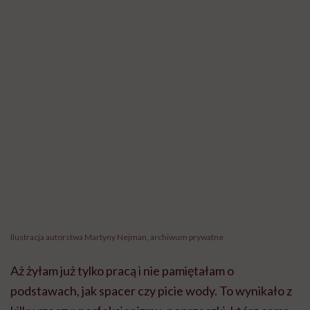
Ilustracja autorstwa Martyny Nejman, archiwum prywatne
Aż żyłam już tylko pracą i nie pamiętałam o
podstawach, jak spacer czy picie wody. To wynikało z