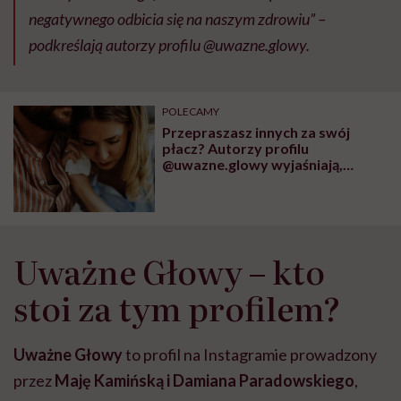
negatywnego odbicia się na naszym zdrowiu” –
podkreślają autorzy profilu @uwazne.glowy.
POLECAMY
Przepraszasz innych za swój
płacz? Autorzy profilu
@uwazne.glowy wyjaśniają,
dlaczego więcej nie powinnaś
tego robić
Uważne Głowy – kto
stoi za tym profilem?
Uważne Głowy
to profil na Instagramie prowadzony
przez
Maję Kamińską i Damiana Paradowskiego
,