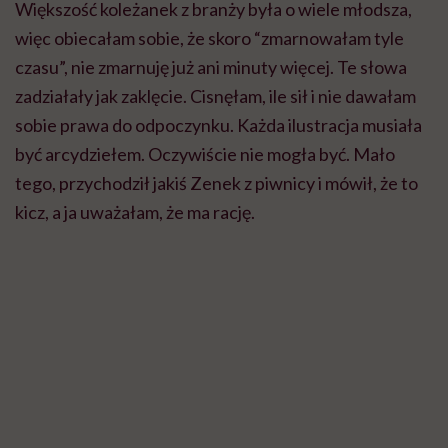
Większość koleżanek z branży była o wiele młodsza,
więc obiecałam sobie, że skoro “zmarnowałam tyle
czasu”, nie zmarnuję już ani minuty więcej. Te słowa
zadziałały jak zaklęcie. Cisnęłam, ile sił i nie dawałam
sobie prawa do odpoczynku. Każda ilustracja musiała
być arcydziełem. Oczywiście nie mogła być. Mało
tego, przychodził jakiś Zenek z piwnicy i mówił, że to
kicz, a ja uważałam, że ma rację.