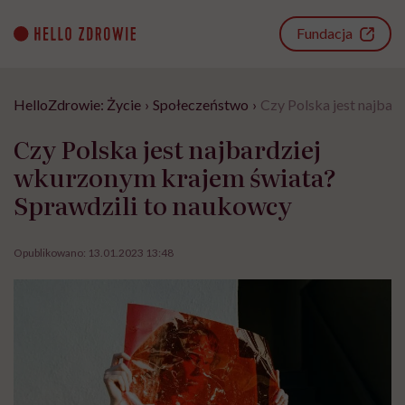
Go
to
Fundacja
content
HelloZdrowie: Życie
›
Społeczeństwo
›
Czy Polska jest najbar
Czy Polska jest najbardziej
wkurzonym krajem świata?
Sprawdzili to naukowcy
Opublikowano:
13.01.2023 13:48