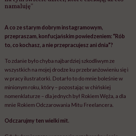
namaluję”
A co ze starym dobrym instagramowym,
przepraszam, konfucjańskim powiedzeniem: “Rób
to, co kochasz, a nie przepracujesz ani dnia”?
To zdanie było chyba najbardziej szkodliwym ze
wszystkich na mojej drodze ku przebranżowieniu się i
w pracy ilustratorki. Dotarło to do mnie boleśnie w
minionym roku, który – pozostając w chińskiej
nomenklaturze – dla jednych był Rokiem Węża, a dla
mnie Rokiem Odczarowania Mitu Freelancera.
Odczarujmy ten wielki mit.