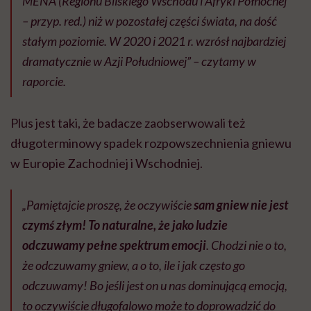
MENA (Regionu Bliskiego Wschodu i Afryki Północnej
– przyp. red.) niż w pozostałej części świata, na dość
stałym poziomie. W 2020 i 2021 r. wzrósł najbardziej
dramatycznie w Azji Południowej” – czytamy w
raporcie.
Plus jest taki, że badacze zaobserwowali też
długoterminowy spadek rozpowszechnienia gniewu
w Europie Zachodniej i Wschodniej.
„Pamiętajcie proszę, że oczywiście
sam gniew nie jest
czymś złym! To naturalne, że jako ludzie
odczuwamy pełne spektrum emocji
. Chodzi nie o to,
że odczuwamy gniew, a o to, ile i jak często go
odczuwamy! Bo jeśli jest on u nas dominującą emocją,
to oczywiście długofalowo może to doprowadzić do