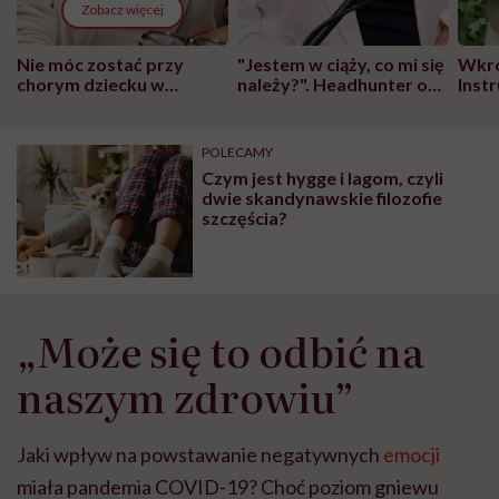
Zobacz więcej
Nie móc zostać przy
"Jestem w ciąży, co mi się
Wkró
chorym dziecku w
należy?". Headhunter o
Inst
szpitalu to tortura.
zmianie pokoleniowej u
atak
"Przeszkadzać w tym
kobiet w ciąży na rynku
wars
może chyba tylko
pracy
eksp
POLECAMY
głupota i brak
Czym jest hygge i lagom, czyli
wyobraźni"
dwie skandynawskie filozofie
szczęścia?
„Może się to odbić na
naszym zdrowiu”
Jaki wpływ na powstawanie negatywnych
emocji
miała pandemia COVID-19? Choć poziom gniewu