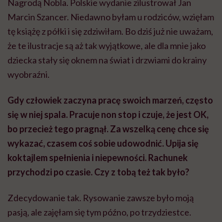
Nagrodą Nobla. Polskie wydanie zilustrował Jan
Marcin Szancer. Niedawno byłam u rodziców, wzięłam
tę książę z półki i się zdziwiłam. Bo dziś już nie uważam,
że te ilustracje są aż tak wyjątkowe, ale dla mnie jako
dziecka stały się oknem na świat i drzwiami do krainy
wyobraźni.
Gdy człowiek zaczyna pracę swoich marzeń, często
się w niej spala. Pracuje non stop i czuje, że jest OK,
bo przecież tego pragnął. Za wszelką cenę chce się
wykazać, czasem coś sobie udowodnić. Upija się
koktajlem spełnienia i niepewności. Rachunek
przychodzi po czasie. Czy z tobą też tak było?
Zdecydowanie tak. Rysowanie zawsze było moją
pasją, ale zajęłam się tym późno, po trzydziestce.