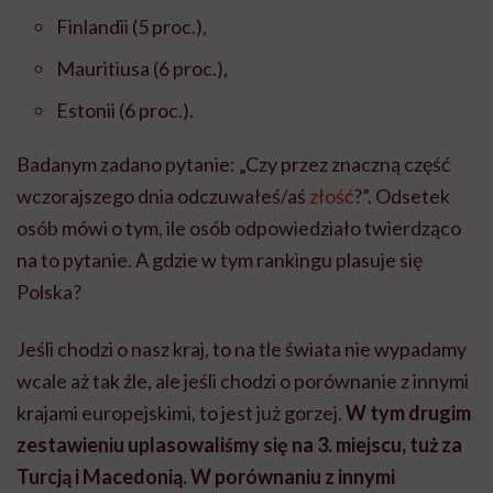
Finlandii (5 proc.),
Mauritiusa (6 proc.),
Estonii (6 proc.).
Badanym zadano pytanie: „Czy przez znaczną część
wczorajszego dnia odczuwałeś/aś
złość
?”. Odsetek
osób mówi o tym, ile osób odpowiedziało twierdząco
na to pytanie. A gdzie w tym rankingu plasuje się
Polska?
Jeśli chodzi o nasz kraj, to na tle świata nie wypadamy
wcale aż tak źle, ale jeśli chodzi o porównanie z innymi
krajami europejskimi, to jest już gorzej.
W tym drugim
zestawieniu uplasowaliśmy się na 3. miejscu, tuż za
Turcją i Macedonią. W porównaniu z innymi