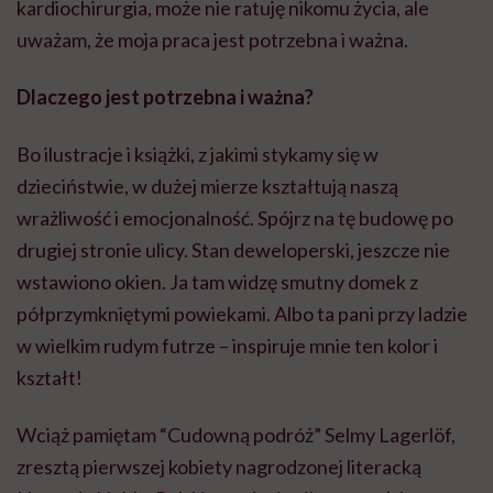
kardiochirurgia, może nie ratuję nikomu życia, ale
uważam, że moja praca jest potrzebna i ważna.
Dlaczego jest potrzebna i ważna?
Bo ilustracje i książki, z jakimi stykamy się w
dzieciństwie, w dużej mierze kształtują naszą
wrażliwość i emocjonalność. Spójrz na tę budowę po
drugiej stronie ulicy. Stan deweloperski, jeszcze nie
wstawiono okien. Ja tam widzę smutny domek z
półprzymkniętymi powiekami. Albo ta pani przy ladzie
w wielkim rudym futrze – inspiruje mnie ten kolor i
kształt!
Wciąż pamiętam “Cudowną podróż” Selmy Lagerlöf,
zresztą pierwszej kobiety nagrodzonej literacką