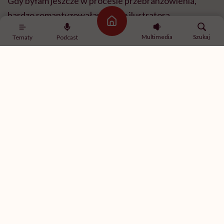
Gdy byłam jeszcze w procesie przebranżowienia,
bardzo romantyzowałam pracę ilustratora.
Strona główna
Naoglądałam się głupot w internecie i wydawało mi
Multimedia
Szukaj
Tematy
Podcast
się, że nadejdzie dzień, w którym pracowy kierat się
skończy, a zacznie się sielanka i moje nowe cudowne
życie, w którym – tak! – nie przepracuję ani jednego
dnia. Że będę siadać w kawiarni nad puszystym latte i
czekać, aż spłynie na mnie inspiracja. Jeździć na
wakacje, kiedy mi się zamarzy. Na wakacjach nie byłam
od dwóch lat. A wiesz, ile razy pracowałam z kawiarni?
Może siedem w ciągu 10 lat. I nie było to efektywne.
Jesteś jednoosobową firmą Art of Martyna Nejman.
Nie masz urlopów ani płatnego L4, a twój dochód
jest nieregularny.