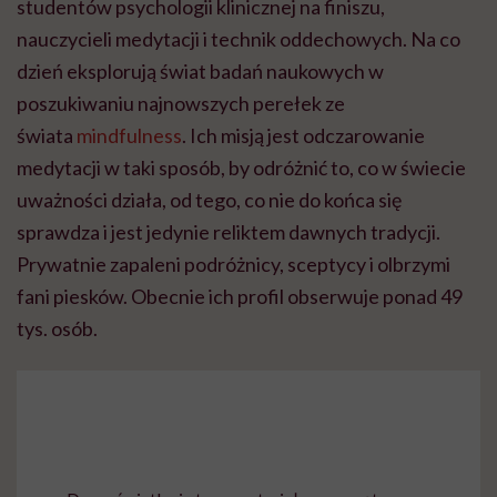
studentów psychologii klinicznej na finiszu,
nauczycieli medytacji i technik oddechowych. Na co
dzień eksplorują świat badań naukowych w
poszukiwaniu najnowszych perełek ze
świata
mindfulness
. Ich misją jest odczarowanie
medytacji w taki sposób, by odróżnić to, co w świecie
uważności działa, od tego, co nie do końca się
sprawdza i jest jedynie reliktem dawnych tradycji.
Prywatnie zapaleni podróżnicy, sceptycy i olbrzymi
fani piesków. Obecnie ich profil obserwuje ponad 49
tys. osób.