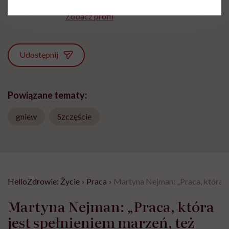
Zobacz profil
Udostępnij
Powiązane tematy:
gniew
Szczęście
HelloZdrowie: Życie
›
Praca
›
Martyna Nejman: „Praca, która jes
Martyna Nejman: „Praca, która
jest spełnieniem marzeń, też