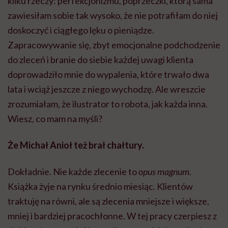
kilku rzeczy: perfekcjonizmu, poprzeczki, którą sama
zawiesiłam sobie tak wysoko, że nie potrafiłam do niej
doskoczyć i ciągłego lęku o pieniądze.
Zapracowywanie się, zbyt emocjonalne podchodzenie
do zleceń i branie do siebie każdej uwagi klienta
doprowadziło mnie do wypalenia, które trwało dwa
lata i wciąż jeszcze z niego wychodzę. Ale wreszcie
zrozumiałam, że ilustrator to robota, jak każda inna.
Wiesz, co mam na myśli?
Że Michał Anioł też brał chałtury.
Dokładnie. Nie każde zlecenie to
opus magnum
.
Książka żyje na rynku średnio miesiąc. Klientów
traktuję na równi, ale są zlecenia mniejsze i większe,
mniej i bardziej pracochłonne. W tej pracy czerpiesz z