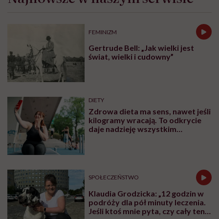
FEMINIZM
Gertrude Bell: „Jak wielki jest
świat, wielki i cudowny”
DIETY
Zdrowa dieta ma sens, nawet jeśli
kilogramy wracają. To odkrycie
daje nadzieję wszystkim
walczącym z efektem jo-jo
SPOŁECZEŃSTWO
Klaudia Grodzicka: „12 godzin w
podróży dla pół minuty leczenia.
Jeśli ktoś mnie pyta, czy cały ten