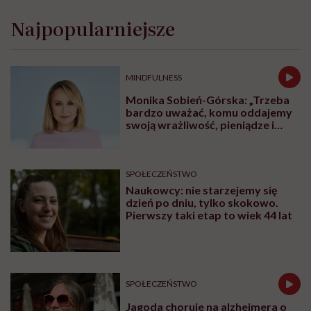
Najpopularniejsze
MINDFULNESS
Monika Sobień-Górska: „Trzeba
bardzo uważać, komu oddajemy
swoją wrażliwość, pieniądze i
zaufanie”
SPOŁECZEŃSTWO
Naukowcy: nie starzejemy się
dzień po dniu, tylko skokowo.
Pierwszy taki etap to wiek 44 lat
SPOŁECZEŃSTWO
Jagoda choruje na alzheimera o