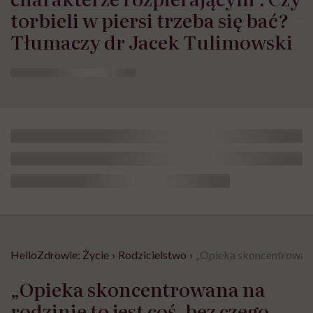
torbieli w piersi trzeba się bać?
Tłumaczy dr Jacek Tulimowski
HelloZdrowie: Życie
›
Rodzicielstwo
›
„Opieka skoncentrowana 
„Opieka skoncentrowana na
rodzinie to jest coś, bez czego