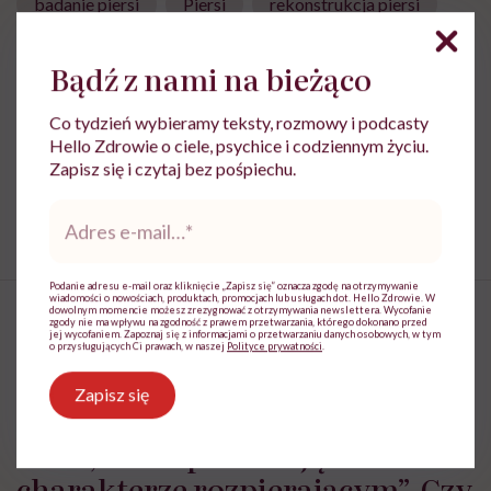
badanie piersi
Piersi
rekonstrukcja piersi
Bądź z nami na bieżąco
Treści zawarte w serwisie mają wyłącznie
Co tydzień wybieramy teksty, rozmowy i podcasty
i
charakter informacyjny i nie stanowią porady
Hello Zdrowie o ciele, psychice i codziennym życiu.
lekarskiej. Pamiętaj, że w przypadku
Zapisz się i czytaj bez pośpiechu.
problemów ze zdrowiem należy bezwzględnie
skonsultować się z lekarzem.
Adres
e-
mail
*
Podanie adresu e-mail oraz kliknięcie „Zapisz się” oznacza zgodę na otrzymywanie
wiadomości o nowościach, produktach, promocjach lub usługach dot. Hello Zdrowie. W
dowolnym momencie możesz zrezygnować z otrzymywania newslettera. Wycofanie
zgody nie ma wpływu na zgodność z prawem przetwarzania, którego dokonano przed
jej wycofaniem. Zapoznaj się z informacjami o przetwarzaniu danych osobowych, w tym
o przysługujących Ci prawach, w naszej
Polityce prywatności
.
„Torbiele najczęściej nie dają
Zapisz się
dolegliwości, ale zdarzają się i
takie, które powodują bóle o
charakterze rozpierającym”. Czy