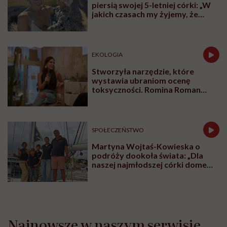
piersią swojej 5-letniej córki: „W
jakich czasach my żyjemy, że
naturalne sprawy musimy
normalizować?”
EKOLOGIA
Stworzyła narzędzie, które
wystawia ubraniom ocenę
toksyczności. Romina Roman
tłumaczy, co plastik robi z naszą
skórą
SPOŁECZEŃSTWO
Martyna Wojtaś-Kowieska o
podróży dookoła świata: „Dla
naszej najmłodszej córki domem
jest jacht. Miała dwa latka, kiedy
wypływaliśmy w rejs”
Najnowsze w naszym serwisie