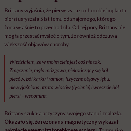
Brittany wyjaśnia, że pierwszy raz o chorobie implantu
piersi usłyszała 5 lat temu od znajomego, którego
żona właśnie to przechodziła. Od tej pory Brittany nie
mogła przestać myśleć o tym, że również odczuwa
większość objawów choroby.
Wiedziałem, że w moim ciele jest coś nie tak.
Zmęczenie, mgła mózgowa, niekończący się ból
pleców, ból karku i ramion, fizyczne objawy lęku,
niewyjaśniona utrata włosów (łysienie) i wreszcie ból
piersi – wspomina.
Brittany szukała przyczyny swojego stanu i znalazła.
Okazało się, że rezonans magnetyczny wykazał
pęknięcie
wewnątrztorebkowe w piersi
. To zmusiło