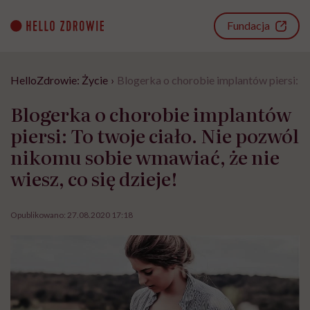
Go
to
Fundacja
content
HelloZdrowie: Życie
›
Blogerka o chorobie implantów piersi: To
Blogerka o chorobie implantów
piersi: To twoje ciało. Nie pozwól
nikomu sobie wmawiać, że nie
wiesz, co się dzieje!
Opublikowano:
27.08.2020 17:18