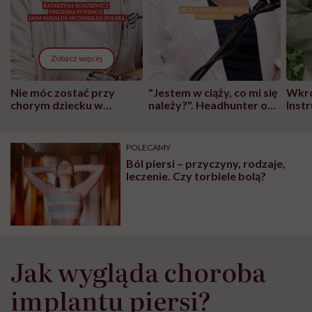
Zobacz więcej
Nie móc zostać przy
"Jestem w ciąży, co mi się
Wkró
chorym dziecku w
należy?". Headhunter o
Inst
szpitalu to tortura.
zmianie pokoleniowej u
atak
"Przeszkadzać w tym
kobiet w ciąży na rynku
wars
może chyba tylko
pracy
eksp
POLECAMY
głupota i brak
Ból piersi – przyczyny, rodzaje,
wyobraźni"
leczenie. Czy torbiele bolą?
Jak wygląda choroba
implantu piersi?