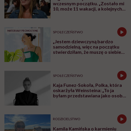
wczesnym początku. „Zostało mi
10, może 11 wakacji, a kolejnych
nie będę już świadoma”
MATERIAŁY PROMOCYJNE
SPOŁECZEŃSTWO
„Jestem dziewczyną bardzo
samodzielną, więc na początku
stwierdziłam, że muszę o siebie
zadbać”. Emilia Pobiedzińska o
słodko-gorzkim doświadczeniu
menopauzy
SPOŁECZEŃSTWO
Kaja Funez-Sokoła, Polka, która
oskarżyła Weinsteina: „To ja
byłam przedstawiana jako osoba,
która musi się bronić”
RODZICIELSTWO
Kamila Kamińska o karmieniu