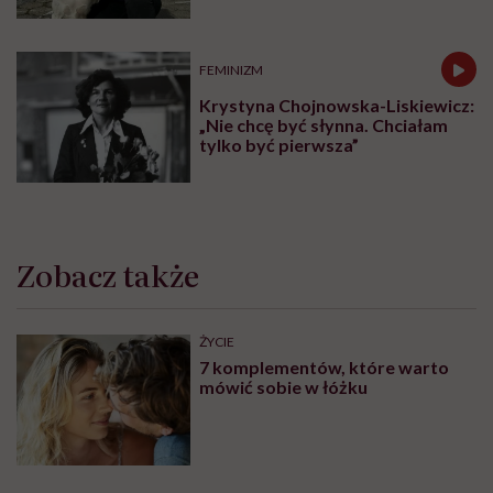
trud ma sens, bez wahania
odpowiadam: 'tak’”
FEMINIZM
Krystyna Chojnowska-Liskiewicz:
„Nie chcę być słynna. Chciałam
tylko być pierwsza”
Zobacz także
ŻYCIE
7 komplementów, które warto
mówić sobie w łóżku